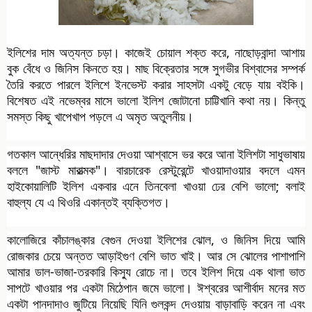
ইলিশের দাম অত্যন্ত চড়া। কাজেই চোয়াল শক্ত করে, নাছোড়বান্দা আশায়
বুক বেঁধে ও জিনিস কিনতে হয়। মাছ বিক্রেতার সঙ্গে সুগভীর বিশ্বাসের সম্পর্ক
তৈরি করতে পারলে ইলিশে ইনভেস্ট
করার সাহসটা একটু বেড়ে যায় বইকি।
বিশেষত এই নভেম্বর মাসে ভালো ইলিশ জোটানো চাট্টিখানি কথা নয়। কিন্তু
সমস্ত কিছু খাপেখাপ পড়লে এ অমৃত অতুলনীয়।
গতকাল আন্ধেরির মাছদাদার দেওয়া আশ্বাসে ভর করে আনা ইলিশটা সাধুভাষায়
বললে "জাস্ট মারাত্মক"। বারচারেক রেস্টুরেন্টে খাওয়াদাওয়ার বদলে এমন
হাইকোয়ালিটি ইলিশ একবার এনে তিনবেলা খাওয়া ঢের বেশি ভালো; বলাই
বাহুল্য যে এ থিওরি একান্তই ব্যক্তিগত।
কালোজিরে কাঁচালঙ্কার বেগুন দেওয়া ইলিশের ঝোল, ও জিনিস দিয়ে আমি
রোজকার চেয়ে অন্তত আড়াইগুণ বেশি ভাত খাই। আর সে ঝোলের পাশাপাশি
আমার ডাল-ভাজা-তরকারি কিস্যু রোচে না। তবে ইলিশ দিয়ে এক থালা ভাত
সাপটে খাওয়ার পর একটা মিঠেপান জমে ভালো। ঈশ্বরের আশীর্বাদ মনের মত
একটা পানদাদাও জুটিয়ে নিয়েছি যিনি গুলকন্দ দেওয়ায় বাড়াবাড়ি করেন না এবং