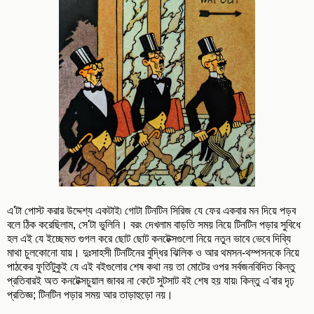
এ'টা পোস্ট করার উদ্দেশ্য একটাই৷ গোটা টিনটিন সিরিজ যে ফের একবার মন দিয়ে পড়ব
বলে ঠিক করেছিলাম, সে'টা ভুলিনি। বরং দেখলাম বাড়তি সময় নিয়ে টিনটিন পড়ার সুবিধে
হল এই যে ইচ্ছেমত গুগল করে ছোট ছোট কনটেক্সগুলো নিয়ে নতুন ভাবে ভেবে দিব্যি
মাথা চুলকোনো যায়। দুঃসাহসী টিনটিনের বুদ্ধির ঝিলিক ও আর থমসন-থম্পসনকে নিয়ে
পাঠকের ফুর্তিটুকুই যে এই বইগুলোর শেষ কথা নয় তা মোটের ওপর সর্বজনবিদিত কিন্তু
প্রতিবারই অত কনটেক্সচুয়াল জাবর না কেটে সুটসাট বই শেষ হয় যায়৷ কিন্তু এ'বার দৃঢ়
প্রতিজ্ঞ; টিনটিন পড়ার সময় আর তাড়াহুড়ো নয়।