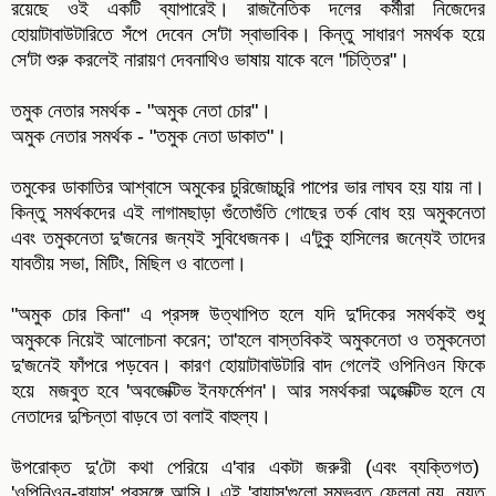
রয়েছে ওই একটি ব্যাপারেই। রাজনৈতিক দলের কর্মীরা নিজেদের
হোয়াটাবাউটারিতে সঁপে দেবেন সে'টা স্বাভাবিক। কিন্তু সাধারণ সমর্থক হয়ে
সে'টা শুরু করলেই নারায়ণ দেবনাথিও ভাষায় যাকে বলে "চিত্তির"।
তমুক নেতার সমর্থক - "অমুক নেতা চোর"।
অমুক নেতার সমর্থক - "তমুক নেতা ডাকাত"।
তমুকের ডাকাতির আশ্বাসে অমুকের চুরিজোচ্চুরি পাপের ভার লাঘব হয় যায় না।
কিন্তু সমর্থকদের এই লাগামছাড়া গুঁতোগুঁতি গোছের তর্ক বোধ হয় অমুকনেতা
এবং তমুকনেতা দু'জনের জন্যই সুবিধেজনক। এ'টুকু হাসিলের জন্যেই তাদের
যাবতীয় সভা, মিটিং, মিছিল ও বাতেলা।
"অমুক চোর কিনা" এ প্রসঙ্গ উত্থাপিত হলে যদি দু'দিকের সমর্থকই শুধু
অমুককে নিয়েই আলোচনা করেন; তা'হলে বাস্তবিকই অমুকনেতা ও তমুকনেতা
দু'জনেই ফাঁপরে পড়বেন। কারণ হোয়াটাবাউটারি বাদ গেলেই ওপিনিওন ফিকে
হয়ে মজবুত হবে 'অবজেক্টিভ ইনফর্মেশন'। আর সমর্থকরা অব্জেক্টিভ হলে যে
নেতাদের দুশ্চিন্তা বাড়বে তা বলাই বাহুল্য।
উপরোক্ত দু'টো কথা পেরিয়ে এ'বার একটা জরুরী (এবং ব্যক্তিগত)
'ওপিনিওন-বায়াস' প্রসঙ্গে আসি। এই 'বায়াস'গুলো সম্ভবত ফেলনা নয়, নয়ত