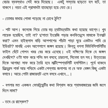
বেচার ব্যবস্থাও সেই করে দিয়েছে। একটু সস্তায় ছাড়তে হল বটে, তা
যাকগে। নয়ত এই প্রাসাদটা হাতছাড়া হয়ে যেত রে।
- তোমার মাথায় পোকা পড়েছে না চোখে ঠুলি?
- শাট আপ। কলেজে গিয়ে তোর বড় চ্যাটাংচ্যাটাং কথা হয়েছে ভাগ্নে। খুব
লায়েক হয়েছিস, তাই না? দু'পাতা ইংরেজি পড়ার কনফিডেন্সে মামাকে ইনসাল্ট
করা? এমন হাইক্লাস বাড়ি আশপাশের পাঁচটা পাড়া ঘুরে একটাও পাবি রে
ইডিয়ট? মানছি এখন আশেপাশে জঙ্গল রয়েছে। কিন্তু বগলা মিউনিসিপালিটির
ফাইল ঘেঁটে গোপন খবর বের করে এনেছে। ওই দক্ষিণের দিকে যে জঙ্গল
দেখছিস? ও'টা সাফ করে শপিং মল বসবে; চারতলা, সিনেমা হল সহ। উত্তরের
দিকে আগাছা সাফ করে তৈরি হবে মাল্টিস্পেশ্যালিটি হসপিটাল। পূর্বে থাকবে
চিল্ড্রেন্স পার্ক আর পশ্চিমে একটা পেল্লায় জলাশয় না বে অফ বেঙ্গল কিছু একটা
বসাবে। আরে গোটা রাজারহাট এসে বসবে এখানে...।
- বগলার মত একজন ফোরটুয়েন্টির কথা বিশ্বাস করে শ্যামবাজারের জমি জলে
দিলে মামা?
- তবে রে রাস্কেল?