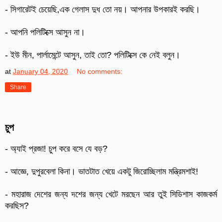
- সিগারেটই চেয়েছি,এক গেলাস দুধ তো নয়। আপনার উপকারই করছি।
- আপনি পলিটিক্সে আসুন না।
- ইউ মীন, পার্লামেন্টে আসুন, তাই তো? পলিটিক্সে কে নেই বলুন।
at
January 04, 2020
No comments:
Share
চুপ
- অ্যাই প্রজা! চুপ করে বসে যে বড়?
- আজ্ঞে, দুপুরবেলা কিনা। ভাতটাত খেয়ে একটু জিরোচ্ছিলাম মন্ত্রিমশাই!
- মহারাজ দেশের জন্য দশের জন্য খেটে মরছেন আর তুই সিডিশাস কাজকর্ম
করছিস?