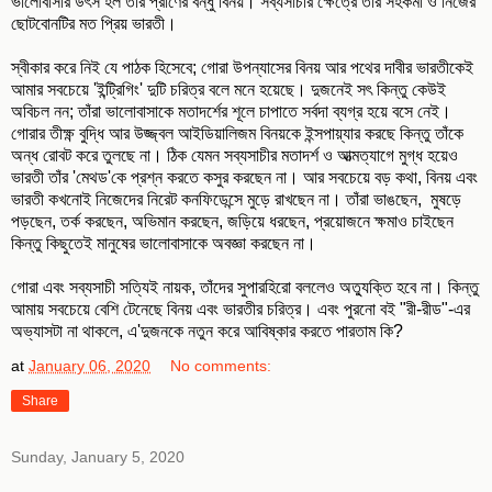
ভালোবাসার উৎস হল তাঁর প্রাণের বন্ধু বিনয়। সব্যসাচীর ক্ষেত্রে তাঁর সহকর্মী ও নিজের
ছোটবোনটির মত প্রিয় ভারতী।
স্বীকার করে নিই যে পাঠক হিসেবে; গোরা উপন্যাসের বিনয় আর পথের দাবীর ভারতীকেই
আমার সবচেয়ে 'ইন্ট্রিগিং' দুটি চরিত্র বলে মনে হয়েছে। দুজনেই সৎ কিন্তু কেউই
অবিচল নন; তাঁরা ভালোবাসাকে মতাদর্শের শূলে চাপাতে সর্বদা ব্যগ্র হয়ে বসে নেই।
গোরার তীক্ষ্ণ বুদ্ধি আর উজ্জ্বল আইডিয়ালিজম বিনয়কে ইন্সপায়্যার করছে কিন্তু তাঁকে
অন্ধ রোবট করে তুলছে না। ঠিক যেমন সব্যসাচীর মতাদর্শ ও আত্মত্যাগে মুগ্ধ হয়েও
ভারতী তাঁর 'মেথড'কে প্রশ্ন করতে কসুর করছেন না। আর সবচেয়ে বড় কথা, বিনয় এবং
ভারতী কখনোই নিজেদের নিরেট কনফিডেন্সে মুড়ে রাখছেন না। তাঁরা ভাঙছেন, মুষড়ে
পড়ছেন, তর্ক করছেন, অভিমান করছেন, জড়িয়ে ধরছেন, প্রয়োজনে ক্ষমাও চাইছেন
কিন্তু কিছুতেই মানুষের ভালোবাসাকে অবজ্ঞা করছেন না।
গোরা এবং সব্যসাচী সত্যিই নায়ক, তাঁদের সুপারহিরো বললেও অত্যুক্তি হবে না। কিন্তু
আমায় সবচেয়ে বেশি টেনেছে বিনয় এবং ভারতীর চরিত্র। এবং পুরনো বই "রী-রীড"-এর
অভ্যাসটা না থাকলে, এ'দুজনকে নতুন করে আবিষ্কার করতে পারতাম কি?
at
January 06, 2020
No comments:
Share
Sunday, January 5, 2020