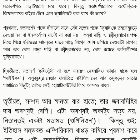
মতাদর্শগত লড়াইগুলো মরে যাবে। কিন্তু মতাদর্শগুলোকে অযৌক্তিক
বিষোদগারের বাইরে টেনে এনে ভ্যালিডেট করা যাবে কী ভাবে?
প্রথমত, মতাদর্শের পক্ষে দাঁড়ানো মানে সেই মতের পক্ষে 'ফ্যাক্ট'কে দুমড়েমুচড়ে
দেওয়া নয় বা ইনফর্মেশন যাচাই না করা নয়। লম্বা দাড়ি ও রবীন্দ্রনাথের পক্ষ
নিতে গিয়ে হরিহরের সামন্তর দাদুর ঘাড়ে মিথ্যে দোষ চাপিয়ে দেওয়াটা চাপের;
আর তার দোষ লম্বা দাড়ি বা রবীন্দ্রনাথের নয়, দোষ রয়েছে তর্কবাগীশের
যুক্তিবোধে।
দ্বিতীয়ত, মতাদর্শ 'কন্সিস্টেন্ট' না হলে নারায়ণ দেবনাথিও ভাষায় যাকে বলে
'আইইকস'। অমুকচন্দ্র নেতার ঘামাচিতে নাইসিল দেব আর তমুকচন্দ্র নেতার
ঘামাচিতে বিছুটি; তা'তে সেই হোয়াটাবাউটারি ফিরে আসতে বাধ্য।
তৃতীয়ত, সম্পদ আর ক্ষমতা যার হাতে; তার জবাবদিহির
দায় অবশ্যই বেশি। এটা অবশ্যই অকাট্য সত্য নয়,
নিতান্তই একটা মতামত (ওপিনিওন')। কিন্তু ওই;
ইতিহাস সম্ভবত এম্পিরিকাল থাপ্পড় কষিয়ে প্রমাণ করে
দেয় যে এই জবাবদিহির নিয়মে গোলমাল মোটেই