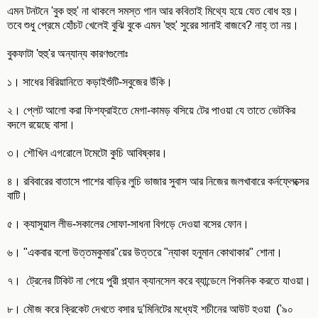
এমন টনটনে 'বুক হুহু' না থাকলে সমস্ত গান আর কবিতাই মিথ্যে হয়ে যেত বোধ হয়।
তবে শুধু প্রেমে হোঁচট খেলেই বুঝি বুকে এমন 'হুহু' সুরের সানাই বাজবে? নাহ্ তা নয়।
বুকফাটা 'হুহু'র অন্যান্য কারণগুলোঃ
১। সাধের বিরিয়ানিতে কড়াইশুঁটি-সবুজের উঁকি।
২। প্লেট আলো করা ফিশফ্রাইতে মেগা-কামড় বসিয়ে টের পাওয়া যে তাতে ভেটকির
বদলে রয়েছে বাসা।
৩। শৌখিন এগরোলে টমেটো কুচি আবিষ্কার।
৪। রবিবারের বাতাসে পাশের বাড়ির লুচি ভাজার সুবাস আর নিজের জলখাবারে কর্নফ্লেক্সের
বাটি।
৫। ক্যাসুয়াল লীভ-সকালের সোফা-সাধনা বিগড়ে দেওয়া বসের ফোন।
৬। "একবার বলো উত্তমকুমার"য়ের উত্তরে "ন্যাকা হনুমান কোথাকার" শোনা।
৭। ট্রেনের টিকিট না পেয়ে পুরী প্ল্যান ক্যানসেল করে ব্যান্ডেলে পিকনিক করতে যাওয়া।
৮। মৌজ করে ক্রিকেট দেখতে বসার দু'মিনিটের মধ্যেই শচীনের আউট হওয়া ('৯০