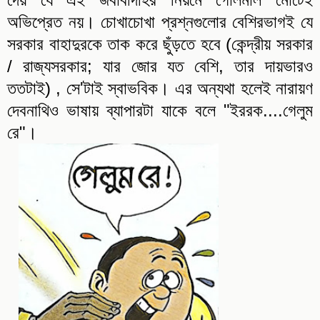
অভিপ্রেত নয়। চোখাচোখা প্রশ্নগুলোর বেশিরভাগই যে
সরকার বাহাদুরকে তাক করে ছুঁড়তে হবে (কেন্দ্রীয় সরকার
/ রাজ্যসরকার; যার জোর যত বেশি, তার দায়ভারও
ততটাই) , সে'টাই স্বাভবিক। এর অন্যথা হলেই নারায়ণ
দেবনাথিও ভাষায় ব্যাপারটা যাকে বলে "ইররক....গেলুম
রে"।