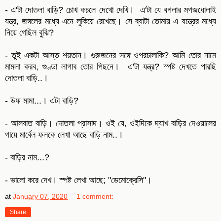
- এ'টা দোতলা বাড়ি? চোখ কচলে দেখো দেখি। এ'টা যে বগলার মগজধোলাই
যন্ত্র, জঙ্গলের মধ্যে এনে লুকিয়ে রেখেছে। সে ব্যাটা তোমায় এ যন্ত্রের মধ্যে
নিয়ে গেছিল বুঝি?
- তুই একটা আস্ত শয়তান। গুরুজনের সঙ্গে ওপরচালাকি? আমি তোর নামে
মামলা করব, গুণ্ডা লাগাব তোর পিছনে। এ'টা যন্ত্র? স্পষ্ট দেখতে পারছি
দোতলা বাড়ি..।
- উফ মামা...। এটা বাড়ি?
- আলবাত বাড়ি। দোতলা প্রাসাদ। ওই যে, ওইদিকে দ্যাখ বাড়ির দেওয়ালের
গায়ে মার্বেল ফলকে লেখা আছে বাড়ি নাম..।
- বাড়ির নাম...?
- ভালো করে দেখ। স্পষ্ট লেখা আছে; "ডেমোক্রেসি"।
at
January 07, 2020
1 comment:
Share