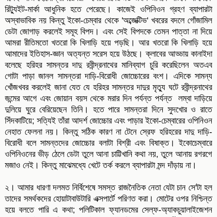
রিট্যুইট-মার্কা আধুনিক হতে পেরেছে। কাজেই ওপিনিওন গ্রহণ ব্যাপারটা
অস্বাভাবিক নয় কিন্তু ইকো-চেম্বার থেকে 'অব্জেক্টিভ' খবরের বদলে গোঁজামিল
ডেটা জোগাড় করলেই সমূহ বিপদ। এবং সেই বিপদকে তেমন পাত্তা না দিয়ে
আমরা রীতিমতো খতরো কি খিলাড়ি হয়ে পড়ছি। আর খতরো কি খিলাড়ি হয়ে
আমাদের ইতিহাস-জ্ঞান অত্যন্ত সরেস হয়ে উঠছে। ক্লাবের আড্ডায় কানাইদা
বলেছে হরিহর সামন্তর দাদু রবীন্দ্রনাথের মানিব্যাগ চুরি করেছিলেন অতএব
গোটা পাড়া জানল সামন্তরা দাড়ি-বিরোধী জোচ্চোরের বংশ। এদিকে সামন্য
খোঁজখবর করলেই জানা যেত যে হরিহর সামন্তর দাদুর মৃত্যু ঘটে রবীন্দ্রনাথের
জন্মের আগে এবং জোয়ান বয়স থেকে মরার দিন পর্যন্ত পর্যন্ত লম্বা দাড়িয়ে
দুলিয়ে ঘুরে বেরিয়েছেন তিনি। হতে পারে সামন্তরা দিনে সুদখোর ও রাতে
সিঁদকাটিয়ে; সত্যিই তাঁরা আদর্শ জোচ্চোর এবং পাড়ার ইকো-চেম্বারের ওপিনিওন
নেহাত ফেলনা নয়। কিন্তু সঠিক কারণ না টেনে স্রেফ হরিহরের দাদু দাড়ি-
বিরোধী বলে সামন্তদের জোচ্চোর বলাটা বিশ্রী এবং বিষাক্ত। ইকোচেম্বারে
ওপিনিওনের ভীড় ঠেলে ডেটা তুলে আনা চাট্টিখানি কথা নয়, তুলে আনায় রগরগে
মজাও নেই। কিন্তু মাঝেমধ্যে খেটে তর্ক করলে ব্যাপারটা মন্দ দাঁড়ায় না।
২। আমার ধারণা দলমত নির্বিশেষে সমস্ত রাজনৈতিক নেতা যেটা চান সে'টা হল
তাদের সমর্থকদের হোয়াটাবাউটারি এক্সপার্টে পরিণত করা। মোটের ওপর নিশ্চিন্ত
হয়ে বলতে পারি এ কথা; পলিটিকাল ফ্যানডমের সেল্ফ-অ্যাকচুয়ালাইজেশন