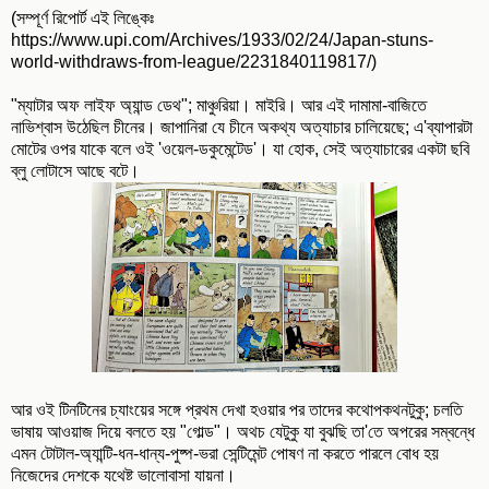
(সম্পূর্ণ রিপোর্ট এই লিঙ্কেঃ
https://www.upi.com/Archives/1933/02/24/Japan-stuns-
world-withdraws-from-league/2231840119817/)
"ম্যাটার অফ লাইফ অ্যান্ড ডেথ"; মাঞ্চুরিয়া। মাইরি। আর এই দামামা-বাজিতে
নাভিশ্বাস উঠেছিল চীনের। জাপানিরা যে চীনে অকথ্য অত্যাচার চালিয়েছে; এ'ব্যাপারটা
মোটের ওপর যাকে বলে ওই 'ওয়েল-ডকুমেন্টেড'। যা হোক, সেই অত্যাচারের একটা ছবি
ব্লু লোটাসে আছে বটে।
আর ওই টিনটিনের চ্যাংয়ের সঙ্গে প্রথম দেখা হওয়ার পর তাদের কথোপকথনটুকু; চলতি
ভাষায় আওয়াজ দিয়ে বলতে হয় "গোল্ড"। অথচ যেটুকু যা বুঝছি তা'তে অপরের সম্বন্ধে
এমন টোটাল-অ্যান্টি-ধন-ধান্য-পুষ্প-ভরা সেন্টিমেন্ট পোষণ না করতে পারলে বোধ হয়
নিজেদের দেশকে যথেষ্ট ভালোবাসা যায়না।