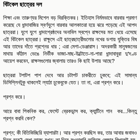
বিটকেল ছাত্রের দল
শিক্ষা এবং তারুণ্যর মিশেল বড় বিরক্তিকর। ইতিহাস নির্মমভাবে বারবার প্রমাণ
করেছে যে ধান্দাবাজির স্বর্ণযুগে বারবার আলকাতরা হয়ে ঝরে পড়েছে এই আপদ
ছাত্ররা। যুগে যুগে ধান্দাশ্রেষ্ঠদের অনাবিল স্বপ্নে রাক্ষসের মত ধেয়ে এসেছে
এই বিটকেল ছাত্ররা। রাক্ষুসে এই ছাত্রছাত্রীগুলোর নখের ডগায় যুক্তির বিষ
আর তাদের দাঁতে প্রশ্নের ধার ; এরা মেগা-ডেঞ্জারাস। অদরকারী মানুষজনের
মাথায় কাঁঠাল ভেঙে নির্ভীক ভাজা-মাছ-উল্টোতে-না-পারা ধান্দাবাবুরা দু'দণ্ড
আয়েশ করবেন, রাক্ষসগুলোর জ্বালায় তারও কি ছাই উপায় আছে?
ছাত্ররা টপাটপ পাশ দেবে আর চটাপট চাকরীতে ঢুকবে; এই সামান্য
ডিসিপ্লিনটুকু থাকলেই ল্যাঠা চুকেবুকে যেত। তা না, এরা প্রশ্ন করে।
প্রশ্ন করে।
আরে বাবা পিকনিক কর, ফেস্টে ব্রেকডান্স কর, ক্যান্টিনে গান কর...কিন্তু
প্রশ্ন করবি কেন?
প্রশ্ন; কী বিতিকিচ্ছিরি ব্যাপারটা। আর প্রশ্ন করছিস কর, তার আবার জবাবও