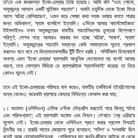
তা'তে এক জবরদস্ত ইকো-চেম্বার তৈরি হয়েছে। আমি বলি "ওহে শোনো,
অমুকচন্দ্র আসলে একটি মূর্তিমান শয়তান"। অমনি চতুর্দিক থেকে ইকো ফিরে
আসে 'বঢিয়া বোলিয়াছেন', 'এমন করে সোজা কথা সহজ ভাষায় বলতে পারার
জন্য অভিবাদন', 'ঘ্যাম বলেছিস' ইত্যাদি। এ'দিকে আমার 'কাস্টোমাইজড'
টাইমলাইনও তখন অমুকচন্দ্রের যাবতীয় শয়তানিগুলোর চুলচেরা বিশ্লেষণে
পরিপূর্ণ; সে'সব পড়ে আমারও বারবার মন হচ্ছে 'বঢিয়া', 'সাবাশ', 'ঘ্যাম'
ইত্যাদি। অমুকচন্দ্রের শয়তানি সম্বন্ধে কেউ সামান্যতম সন্দেহ প্রকাশ
করলেও মনে মনে সে ভিন্নমতাবলম্বীর টুঁটি টিপে ধরছি। পলিটিকাল ডিসকোর্সে
অবশ্য এমন 'ইকো চেম্বার' ব্যাপারটা আধুনিক ফেনোমেনা নয় বলেই আমার
ধারণা, তবে সোশ্যাল মিডিয়া যে ব্যাপারটাকে 'ম্যাগনিফাই' করেছে তা নিয়ে
কোনও সন্দেহ নেই।
তবে এই ইকো-চেম্বারের পরিসরে বাস করেও, যাবতীয় তর্কবিতর্ক হইহট্টগোলের
মধ্যে থেকেও; কয়েকটা ব্যাপারে বোধহয় নিশ্চিন্তে ফোকাস করা যায়;
১। মতামত (ওপিনিওন) এ'দিক ও'দিক দৌড়ঝাঁপ করতেই পারে কিন্তু 'ঘটনা
এবং পরিসংখ্যান'; এই ব্যাপারটা অমোঘ এবং নিশ্চল। সে'খানে 'গ্রে এরিয়া'র
সুযোগ নেই। ইকো-চেম্বার থেকে ওপিনিওন গ্রহণ করার প্রসেস নিশ্চয়ই
নিন্দনীয় নয়। হারারি সাহেব জোরালো সুরে বলেছেন; 'গসিপ' ও 'দলবাজি' ছিল
বলেই আজ হোমোস্যাপিয়েনরা গোরিলাদের মত জংলি-জীবনে আটকে না থেকে