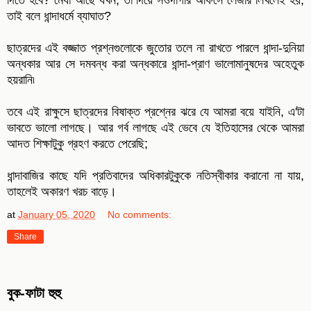
দিতে হবে? মেধা আছে যখন; তা দিয়ে সওদাগরি অফিসে লেজার লিখলেই হয়,
তাই বলে ধান্দাধর্মে ব্যাঘাত?
ছাত্রদের এই বজ্জাত প্রশ্নগুলোকে জুতোর তলে না রাখতে পারলে ধান্দা-দুনিয়া
অন্ধকার আর সে দমবন্ধ করা অন্ধকারে ধান্দা-প্রাণ ভালোমানুষদের অহেতুক
হয়রানি৷
তবে এই রাক্ষুসে ছাত্রদের বিষাক্ত প্রশ্নের ঝরে যে আমরা বয়ে যাইনি, এ'টা
ভাবতে ভালো লাগছে। আর গর্ব লাগছে এই ভেবে যে ইতিহাসের থেকে আমরা
আদত শিক্ষাটুকু গ্রহণ করতে পেরেছি;
ধান্দাবাজির কাছে যদি প্রতিবাদের অধিকারটুকুকে নতিস্বীকার করানো না যায়,
তাহলেই অকারণ খরচ বাড়ে।
at
January 05, 2020
No comments:
Share
বুক-ফাটা হুহু