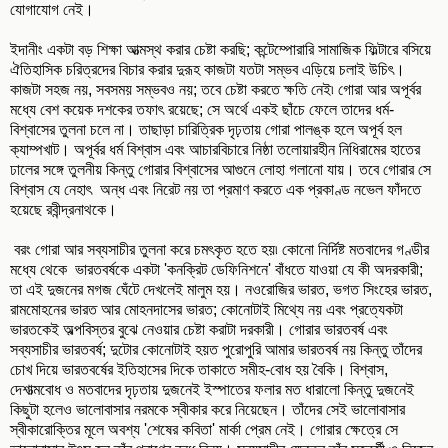
যোগাযোগ নেই।
ইদানীং একটা বড় শিক্ষা আত্মস্থ করার চেষ্টা করছি; কন্টেম্পোরারি সামাজিক ফিল্টারে বসিয়ে
ঐতিহাসিক চরিত্রদের বিচার করার দুরূহ কাজটা যতটা সম্ভব এড়িয়ে চলাই উচিৎ।
কাজটা সহজ নয়, সবসময় সম্ভবও নয়; তবে চেষ্টা করতে ক্ষতি নেই৷ গোরা আর অপূর্বর
মধ্যে বেশ কয়েক দশকের তফাৎ রয়েছে; সে অর্থে একই ছাঁচে ফেলে তাদের ধর্ম-
বিশ্বাসের তুলনা চলে না। তাছাড়া চারিত্রিক দৃঢ়তায় গোরা পালঙ্ক হলে অপূর্ব হল
ক্যাম্পখাট। অপূর্বর ধর্ম বিশ্বাস এবং আচারবিচারে নিষ্ঠা তলোয়ারহীন নিধিরামের হাতের
ঢালের সঙ্গে তুলনীয় কিন্তু গোরার বিশ্বাসের আগুনে লোহা গলানো যায়। তবে গোরার সে
বিশ্বাস যে নেহাৎ অন্ধ এবং নিরেট নয় তা প্রমাণ করতে এক প্রকাণ্ড নভেল ফাঁদতে
হয়েছে রবীন্দ্রনাথকে।
বরং গোরা আর সব্যসাচীর তুলনা করে চমৎকৃত হতে হয়৷ কোনো নির্দিষ্ট মতবাদের গণ্ডীর
মধ্যে থেকে ভারতবর্ষকে একটা 'কনক্রিট ডেফিনিশনে' বাঁধতে যাওয়া যে কী অদরকারী;
তা এই দুজনের মগজ ঘেঁটে দেখলেই মালুম হয়। নওরোজির ভারত, ভগত সিংহের ভারত,
রামমোহনের ভারত আর মোহনদাসের ভারত; কোনোটাই মিথ্যে নয় এবং প্রত্যেকটা
ভারতকেই অল্পবিস্তর বুঝে নেওয়ার চেষ্টা করাটা দরকারী। গোরার ভারতবর্ষ এবং
সব্যসাচীর ভারতবর্ষ; দুটোর কোনোটাই হয়ত পুরোপুরি আমার ভারতবর্ষ নয় কিন্তু তাঁদের
চোখ দিয়ে ভারতবর্ষের ইতিহাসের দিকে তাকাতে সমীহ-বোধ হয় বৈকি। বিশ্বাস,
দেশাত্মবোধ ও মতবাদের দৃঢ়তায় দুজনেই ইস্পাতের ফলার মত ধারালো কিন্তু দুজনেই
কিছুটা হলেও ভালোবাসার নরমকে স্বীকার করে নিয়েছেন। তাঁদের সেই ভালোবাসার
স্বীকারোক্তির মূলে অবশ্য 'শেষের কবিতা' মার্কা প্রেম নেই। গোরার ক্ষেত্রে সে