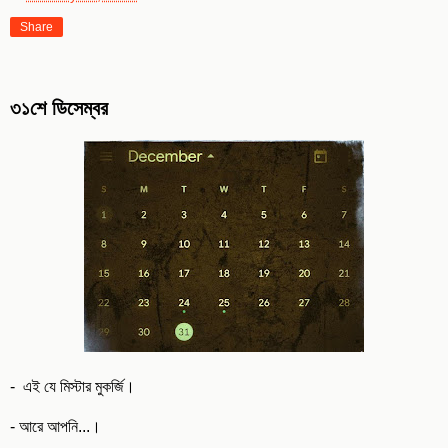
Share
৩১শে ডিসেম্বর
- এই যে মিস্টার মুকর্জি।
- আরে আপনি...।