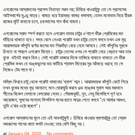
এগরোলের আস্বাদনের প্রসেস নিতান্ত সরল নয়; চিবিয়ে খাওয়াটুকু তো সে প্রসেসের
আইসবার্গের মুণ্ডু মাত্র। খামচে ধরে ইয়াব্বড় কামড় বসালাম; তেমন মনোভাব নিয়ে হীরক
রাজের মূর্তি বানানো চলে, চরণদাসের গান বাঁধা যায়না।
এগরোলের স্বাদ স্পর্শ করতে হলে এগরোল দাদার চাটুর ও'পাশে ভীরু প্রেমিকের মত
দাঁড়িয়ে থাকতে হবে। সদ্য বেলে নেওয়া পরোটা যখন চাটুর তেলে বসবে তখন এক মৃদু
আরামদায়ক কাঁপুনি ঝর্ণার জলের মত শিরদাঁড়া বেয়ে নেমে আসবে। সেই কাঁপুনির সুরকে
চিনতে না পারলে এগরোল মিথ্যে। চাটুর তেলের ওপর সে পরোটা নেচে বেড়াবে আর তার
বুকে থইথই করবে ডিম। সেই পরোটা ভাজার দিকে তাকিয়ে থাকতে থাকতে সে ভীরু
প্রেমিক কখন যে অঙ্কভুলের ভয় কাটিয়ে শ্যামল মিত্রের সুর আঁকড়ে ধরবে; তা সে
নিজেও টের পাবে না।
সম্বিৎ ফিরবে চাটু থেকে পরোটা নামানোর 'থ্যাপ' শব্দে। আরামদায়ক কাঁপুনি কেটে গিয়ে
তখন বুকের মধ্যে মৃদু আনচান; মনে ঘোরাঘুরি করবে ওল্ড মঙ্কের সুবাস আর ময়দানে
শীতের বিকেল মেশানো বেপরোয়া স্নেহ। পেঁয়াজকুচি, নুন, লেবু মিলেমিশে পূর্ণ হবে
আয়োজন; সুমনের সস্নেহ ফিসফিস মনের ছাতে মাদুর পেতে বলবে "হে আমার আগুন,
তুমি এ'বার ওঠো জ্বলে"।
এগরোল আস্বাদনের মূলে তো এই সাধনাটুকুই। চিবিয়ে খাওয়ার ব্যাপারটুকু তো স্রেফ
নজরুলের গানের খাতা মলাট দেওয়া; তার বেশি কিছু নয়।
at
January 04, 2020
No comments: