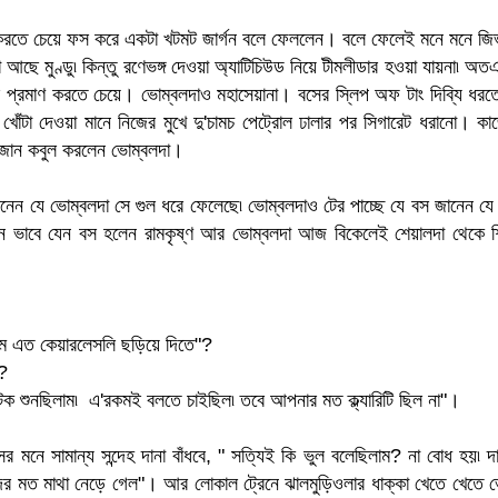
ট করতে চেয়ে ফস করে একটা খটমট জার্গন বলে ফেললেন। বলে ফেলেই মনে মনে জ
 আছে মুণ্ডু৷ কিন্তু রণেভঙ্গ দেওয়া অ্যাটিচিউড নিয়ে টীমলীডার হওয়া যায়না৷ অ
 প্রমাণ করতে চেয়ে। ভোম্বলদাও মহাসেয়ানা। বসের স্লিপ অফ টাং দিব্যি ধরত
োঁটা দেওয়া মানে নিজের মুখে দু'চামচ পেট্রোল ঢালার পর সিগারেট ধরানো। কা
ে জান কবুল করলেন ভোম্বলদা।
নেন যে ভোম্বলদা সে গুল ধরে ফেলেছে৷ ভোম্বলদাও টের পাচ্ছে যে বস জানেন যে
 এমন ভাবে যেন বস হলেন রামকৃষ্ণ আর ভোম্বলদা আজ বিকেলেই শেয়ালদা থেকে শ
ডম এত কেয়ারলেসলি ছড়িয়ে দিতে"?
?
ক শুনছিলাম৷ এ'রকমই বলতে চাইছিল৷ তবে আপনার মত ক্ল্যারিটি ছিল না"।
র মনে সামান্য সন্দেহ দানা বাঁধবে, " সত্যিই কি ভুল বলেছিলাম? না বোধ হয়৷ দ
র মত মাথা নেড়ে গেল"। আর লোকাল ট্রেনে ঝালমুড়িওলার ধাক্কা খেতে খেতে 