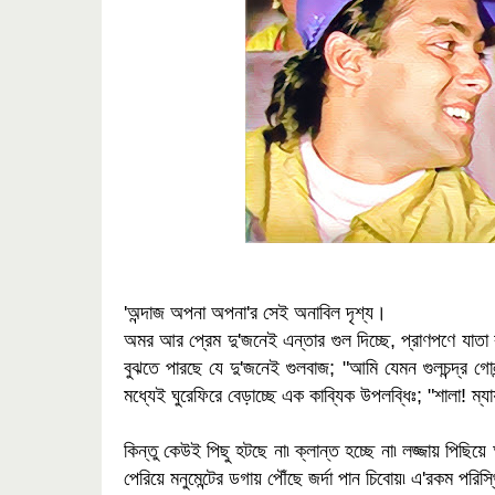
'অন্দাজ অপনা অপনা'র সেই অনাবিল দৃশ্য।
অমর আর প্রেম দু'জনেই এন্তার গুল দিচ্ছে, প্রাণপণে যাত
বুঝতে পারছে যে দু'জনেই গুলবাজ; "আমি যেমন গুলচন্দ্র গ
মধ্যেই ঘুরেফিরে বেড়াচ্ছে এক কাব্যিক উপলব্ধিঃ; "শালা! ম
কিন্তু কেউই পিছু হটছে না৷ ক্লান্ত হচ্ছে না৷ লজ্জায় পিছ
পেরিয়ে মনুমেন্টের ডগায় পৌঁছে জর্দা পান চিবোয়৷ এ'রকম প