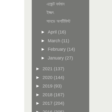
এজেন্ট বর্ধমান
ইজ্জৎ
সানডে অপটিমিস্ট
►
April
(16)
►
March
(11)
►
February
(14)
►
January
(27)
►
2021
(137)
►
2020
(144)
►
2019
(93)
►
2018
(167)
►
2017
(204)
►
2016
(305)