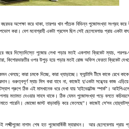
ভর অপেক্ষা করে থাকা, তারপর খান পাঁচেক বিভিন্ন পুজোসংখ্যা সংগ্রহ করে ধ
স উপভোগ করা। বেশ মনোগ্রাহী একটা প্রসেস ছিল সেই ছেলেবেলায়৷ প্রায় একটা ব
ছর দিস্তেদিস্তে পুজোর লেখা পড়ার মতই একগাদা ক্রিকেট ম্যাচ, পরপর-প
শুকতারা, কিশোরভারতীর ওপর উপুড় হয়ে পড়ার মতই রোজ অফিস ফেরতা ক্রিকেট দে
খেলছে; কারা চমকে দিচ্ছে, কারা ধ্যাড়াচ্ছে। ফ্যান্টাসি টীমে কাকে রেখে কাক
দান। গুরুত্বপূর্ণ ম্যাচ মিস করা যাবে না, কাজেই দু'একটা সন্ধ্যের কাজ এড়িয়
াটস্যাপ গ্রুপে ঠিক এই মাসখানেক ধরে দেখা যায় 'হাইভোল্টেজ স্পার্ক''। আইপিএ
 গলায় মতামত দেওয়ার সাহস থাকে। ঠিক যেমন পুজোসংখ্যা পড়ে বলতে কচিবয়সে
া জমাতে পারেনি। জোজো জাস্ট বাড়াবাড়ি করে ফেলেছে"। কাজেই সে'সব হোয়্যাট
্ষ্মীপুজো নাগাদ শেষ হত পুজোবার্ষিকী ম্যারাথন। আর ছেলেবেলায় প্রায় প