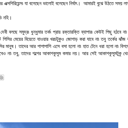
রের এক্সপিরিয়েন্স৷ যা বলেছেন ভালোই বলেছেন নির্ঘাৎ। আমারই বুঝে উঠতে সময় 
ভি নহি।
 বলছে সমুদ্র৷ ধুন্ধুমার তর্ক৷ প্রায় রক্তারক্তি ব্যাপার৷ কেউই পিছু হঠবে না৷ দ
 পিসির মেয়ের বিয়েতে যাওয়ার খরচটুকুও জোগাড় করা যাবে না৷ তবু তর্কের ঝাঁজ
বাসির মানুষ। তাদের আর পাশাপাশি এসে বসা হলো না৷ হাত টেনে ধরা হলো না৷ বি
ও না৷ তবু, তাদের গল্পের আকাশকুসুম কমার নয়। আর সেই আকাশকুসুমটুকু থে