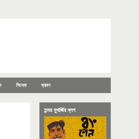
ন
সিনেমা
ভ্রমণ
তন্ময় মুখার্জির ব্লগ