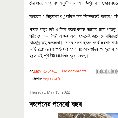
টের পাবে, "নাহ্, বস মানুষটার অতশত ডিগ্রী৷ কত হাজার বছ
ভাবছেন এ সিচুয়েশন শুধু অফিস আর সিনেমাতেই থাকবে? ক
পকেট গড়ের মাঠ৷ এ'দিকে দ্যাবা বলছে সামনের মাসে পাহাড়, দেবী
পুরী; সে এক বিশ্রী আগুন৷ অথচ দু'জনেই জানে যে বসিরহাটে
ঝাঁজটুকুতেই বলভরসা। আবার ধরুন দু'জন ব্যর্থ ভালোবাসা
আছি তো' বলে জাপটে ধরা হলো না; কোনওদিন সে সুযোগ হবে
হয়ত এই পৃথিবীটা নির্দ্বিধায় ঘুরে চলেছে।
at
May 26, 2022
No comments:
Labels:
খেজুরে বাঙালি
Thursday, May 19, 2022
বংপেনের পনেরো বছর