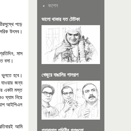
বংপেন
ভালো থাকার যত টোটকা
ীরসুস্থে পড়ে
াৎসরিক উৎসব।
্রতিদিন, মাস
খতে বসা।
খেজুরে বাঙালির গালগল্প
ে ভুলতে হবে।
ে যাওয়ার জন্য
লের একটা মস্ত
ও ঘ্যাম নিয়ে
স্যাপ আইপিএল
্রতিবারই আমি
প্যারালাল পৃথিবীর গল্পগুলো