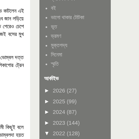
বই
িভ কাটলেন এই
ভালো থাকার টোটকা
তএব জান লড়িয়ে
ে পেরেও চেপে
ভূত
জেই বসের মুখ
ভ্রমণ
মুক্তগদ্য
সিনেমা
 ভোম্বল দত্ত
স্মৃতি
িকাগোর ট্রেন
আর্কাইভ
►
2026
(27)
►
2025
(99)
►
2024
(87)
►
2023
(144)
ামী কিছুই বলে
▼
2022
(128)
ভোম্বলদা হয়ত