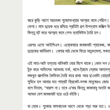
বছর কুড়ি আগে আচমকা পুজোসংখ্যায় আগ্রহ কমে গেছিল। বছর
ফেলা। মাস দুয়েক ধরে রসিয়ে প্রতিটা গল্প উপন্যাস কমিক্
কিন্তু হুট করে আগ্রহ কমে গেল৷ ভ্যাকিউম তৈরি হল।
এরপর এলো আইপিএল। এক্কেবারে জমজমাট প্যাকেজ, বছর ব
দুয়েকের কার্নিভাল। খেলার মাঠ থেকে ফিরে আনন্দমেলা, 
এই সাত-আট হপ্তায় খানিকটা ঘোর মিশে থাকে। কোন দল কেমন 
টুক করে অফিসের আড্ডায় তর্ক, বাসে-ট্রামে স্কোর আদানপ্র
মজবুত কাল্পনিক কৈফিয়ৎ তৈরি করে রাখা৷ আর দু'একটা হোয়্য
সুবিধে হল আমার মত গাম্বাট ক্রিকেট-মগজ মানুষেরও জোর
বলে দিতাম, "খারাপ না। তবে এ'বার কিন্তু কাকাবাবু অতট
আড্ডা বেশ জমজমাট হয়ে ওঠে বইকি।
যা হোক। পুজোর মাসখানেক আগে থেকে পড়া শুরু হত। ওই লক