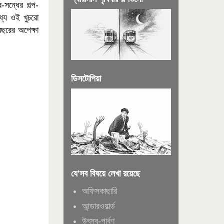
-সন্ধের গল্প-
্যে ওই খুচরো
ছরের অপেক্ষা
ডিসটোপিয়া
যে'সব বিষয়ে লেখা রয়েছে
অফিসকাছারি
আন্ডারওয়ার্ল্ড
উৎসব-পার্বণ