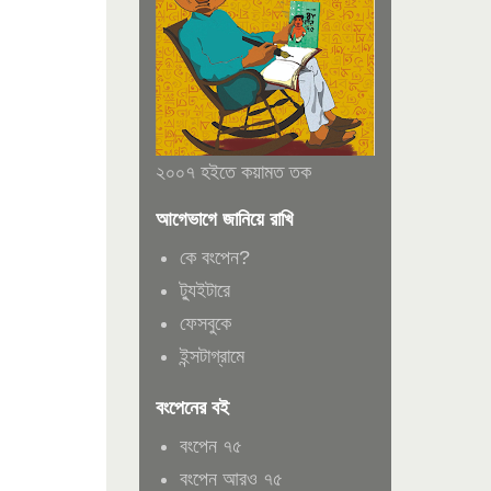
২০০৭ হইতে কয়ামত তক
আগেভাগে জানিয়ে রাখি
কে বংপেন?
ট্যুইটারে
ফেসবুকে
ইন্সটাগ্রামে
বংপেনের বই
বংপেন ৭৫
বংপেন আরও ৭৫