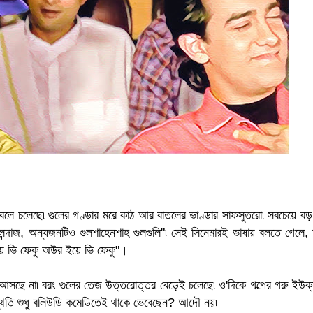
া বলে চলেছে৷ গুলের গণ্ডার মরে কাঠ আর বাতলের ভাণ্ডার সাফসুতরো৷ সবচেয়ে বড়
োলন্দাজ, অন্যজনটিও গুলশাহেনশাহ গুলগুলি"৷ সেই সিনেমারই ভাষায় বলতে গেলে, 
্যায় ভি ফেকু অউর ইয়ে ভি ফেকু"।
িয়ে আসছে না৷ বরং গুলের তেজ উত্তরোত্তর বেড়েই চলেছে৷ ও'দিকে গল্পের গরু ইউক
রিস্থিতি শুধু বলিউডি কমেডিতেই থাকে ভেবেছেন? আদৌ নয়৷