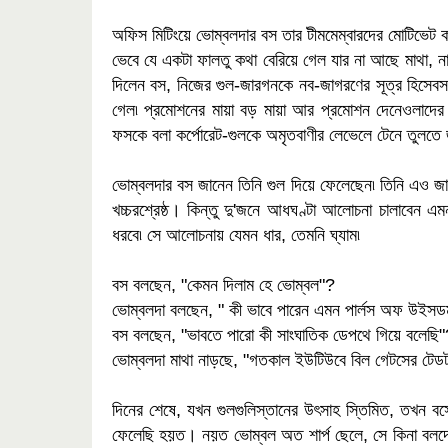
অফিস মিটিংয়ে ভোম্বলদার বস তার টীমমেম্বারদের মোটিভে
ভেবে যে একটা ফালতু কথা বেরিয়ে গেল যার না আছে মাথা, না
দিলেন বস, নিজের গুল-জারগনকে নব-জাগরণের সূত্র হিসেবস
গেল৷ প্রমোশনের মায়া বড় মায়া আর প্রমোশন দেনেওলাদের খ
ফসকে বলা কর্পোরেট-গুলকে অমৃতবাণীর লেভেলে টেনে তুলত
ভোম্বলদার বস জানেন তিনি গুল দিয়ে ফেলেছেন৷ তিনি এও জা
খচ্চরশ্রেষ্ঠ। কিন্তু দু'জনে আধঘণ্টা আলোচনা চালাবেন
ধরবে৷ সে আলোচনায় যেমন ধার, তেমনি ঘ্যাম৷
বস বলছেন, "কেমন দিলাম হে ভোম্বল"?
ভোম্বলদা বলছেন, " কী ভাবে পারেন এমন পার্লস অফ উইস
বস বলছেন, "ভাবতে পারো কী সাংঘাতিক ডেপথে গিয়ে বলেছি"
ভোম্বলদা মাথা নাড়ছে, "গতকাল ইউটিউবে বিল গেটসের টেডট
দিনের শেষে, যখন গুলগুলিস্তানের উৎসাহ স্তিমিত, তখন বসে
ফেলেছি হয়ত। নয়ত ভোম্বল অত শার্প ছেলে, সে কিনা বলদে