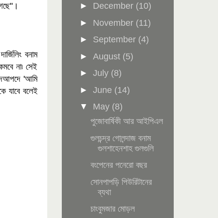
লাগছে"।
►
December
(10)
►
November
(11)
►
September
(4)
ার্জিলিং বনাম
►
August
(5)
 কমবে না৷ সেই
►
July
(8)
পদেআপদে 'আমি
►
June
(14)
কে যাবে বলেই
▼
May
(8)
পুজোবার্ষিকী আর আইপিএল
গুলচন্দ্র গোলন্দাজ বনাম
গুলশাহেনশাহ গুলগুলি
বংপেনের পনেরো বছর
সোনপাপড়ি পিউরিটানের
ব্যথা
চাংবুমজার মোড়ল