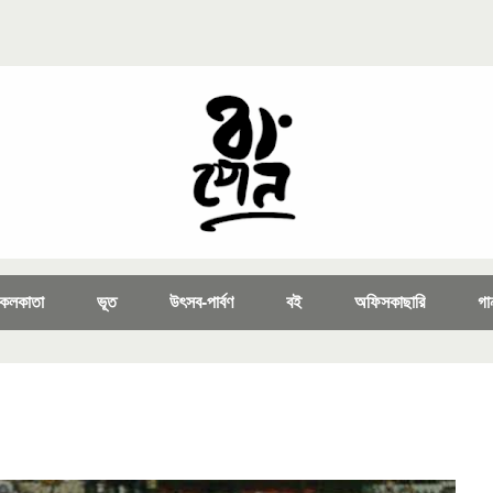
কলকাতা
ভূত
উৎসব-পার্বণ
বই
অফিসকাছারি
গা