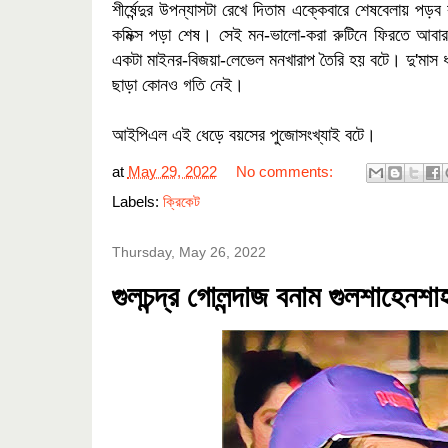
শীর্ষেন্দুর উপন্যাসটা রেখে দিতাম এক্কেবারে শেষবেলায় প
কমিক্স পড়া শেষ। সেই মন-ভালো-করা রুটিনে ফিরতে আবা
একটা মাইনর-বিজয়া-লেভেল মনখারাপ তৈরি হয় বটে। দু'মাস 
ছাড়া কোনও গতি নেই।
আইপিএল এই ধেড়ে বয়সের পুজোসংখ্যাই বটে।
at
May 29, 2022
No comments:
Labels:
ক্রিকেট
Thursday, May 26, 2022
গুলচন্দ্র গোলন্দাজ বনাম গুলশাহেনশা