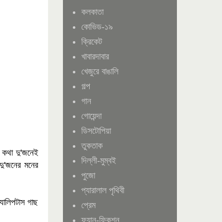
কলকাতা
কোভিড-১৯
ক্রিকেট
খাবারদাবার
খেজুরে বাঙালি
গল্প
গান
গোয়েন্দা
ডিসটোপিয়া
তুকতাক
 কথা দু'জনেই
দিল্লী-মুম্বই
দু'জনের মনের
পুজো
প্যারালাল পৃথিবী
্যালিপটাস গাছ
প্রেম
ফ্যান-ফিকশন