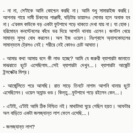
- না না, সে'টাকে আমি কোশ্চেন করছি না। আমি শুধু সামারাইজ করছি।
আপনার গায়ে দামী চিকনের পাঞ্জাবী, ঘড়িটার ডায়ালও সোনার হলে অবাক হব
না। এ'রকম কাউকে বড় একটা ফুটপাথে পড়ে থাকতে দেখা যায় না। যা হোক।
হরিমোহন কনস্টেবলের কাঁধে ভর দিয়ে আপনি থানায় এলেন। জলটল খেয়ে
সামান্য সুস্থ বোধ করলেন। অল ইজ ওয়েল। নিঃশ্বাসে অ্যালকোহলের
সামান্যতম ট্রেসও নেই। শরীরে নেই কোনও চোট আঘাত।
- আমার কথা আমায় বলে কী লাভ হচ্ছে? আমি যে জরুরী ব্যাপারটা জানাতে
মাঝরাতে ছুটে এসেছিলাম...সেই ব্যাপারটা দেখুন...। ব্যাপারটা আর্জেন্ট
ইন্সপেক্টর মিশ্র।
- আর্জেন্সিতে পরে আসছি। রাত সাড়ে তিনটে নাগাদ আপনি থানায় ছুটে
এসেছিলেন। ওয়েল অ্যান্ড গুড। কিন্তু...ফুটপাথে পড়ে রইলেন কেন...।
- এ'টাই, এ'টাই আমি ঠিক নিশ্চিত নই। মাথাটাথা ঘুরে গেছিল হয়ত। আফটার
অল বাড়িতে একটা জলজ্যান্ত লাশ ফেলে এসেছি...।
- জলজ্যান্ত লাশ?