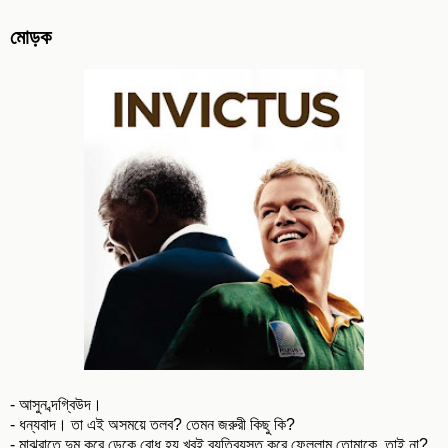
মোড়ক
- আসুন ব্দগ্বিউদ।
- ধন্যবাদ। তা এই অসময়ে তলব? তেমন জরুরী কিছু কি?
- মাঝরাতে দুম করে ডেকে বোধ হয় খুবই ব্যতিব্যস্ত করে ফেললাম তোমাকে, তাই না?