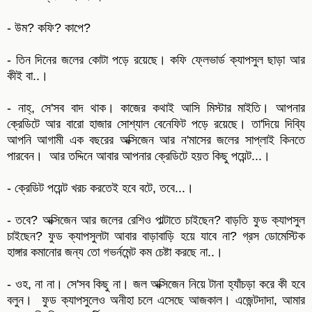
- উম? কফি? কাপে?
- তিন দিনের জলের কোটা পড়ে রয়েছে। কফি ফ্লেভার্ড ক্যাপসুল ছাড়া আর
কীই বা..।
- নাহ্, সে'সব বাদ থাক। কাজের কথাই আসি মিস্টার মাইতি। আপনার
ক্রেডিটে আর বারো হাজার সোশ্যাল বেনেফিট পড়ে রয়েছে। তা'দিয়ে দিব্যি
আপনি আগামী এক বছরের অক্সিজেন আর ন'মাসের জলের সাপ্লাই কিনতে
পারবেন। আর তদ্দিনে আবার আপনার ক্রেডিটে হয়ত কিছু পয়েন্ট...।
- ক্রেডিট পয়েন্ট খরচ করতেই হবে বটে, তবে...।
- তবে? অক্সিজেন আর জলের রেশিও পাল্টাতে চাইছেন? বাড়তি ফুড ক্যাপসুল
চাইছেন? ফুড ক্যাপসুলটা আবার বাড়াবাড়ি হয়ে যাবে না? গ্রস ডোমেস্টিক
হাঙ্গার কমানোর জন্য তো গভর্নমেন্ট কম চেষ্টা করছে না..।
- ওহ, না না। সে'সব কিছু না। জল অক্সিজেন নিয়ে টানা হ্যাঁচড়া করে কী হবে
বলুন। ফুড ক্যাপসুলেও অনীহা চলে এসেছে আজকাল। এজেন্টদাদা, আমার