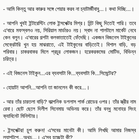
- আমি কিন্তু আর কারুর সঙ্গে শেয়ার করব না চ্যাটার্জীবাবু...। কথা দিচ্ছি...।
- আপনি খুবই ইন্টারেস্টিং লোক ইন্সপেক্টর মিশ্র। হিন্ট কিছু দিতেই পারি। তবে
এ'বারে মফস্বলও নয়, সিরিয়াল মার্ডারও নয়। স্বাদ না পালটালে মার্কেট নেবে
কেন বলুন। এ'বারের গল্পটা কলকাতাতেই ফেঁদেছি। একজন বিজনেস টাইকুনের
সেক্রেটারি খুন হয় মাঝরাতে, এই টাইকুনের বাড়িতেই। বিশাল বাড়ি, বড়
পরিবার। চাকরবাকর মিলে প্রচুর লোকজন। হরেকরকমের মোটিভ, বিভিন্ন
চরিত্র।
- এই বিজনেস টাইকুন...এর ব্যবসাটা কি...ব্যবসাটা কি...সিমেন্টের?
- হোয়াট! আপনি...আপনি তা জানলেন কী করে...।
- আর তাঁর চারতলা বাড়ি? কাল্পনিক ডগলাস পার্ক রোডের ওপর। তাঁর স্ত্রীর নাম
রেবা। ছোট ছেলে দিলীপ সিনেমায় অভিনয় করে। তাঁর বন্ধু মনোহর সিংহ
ক্যাবিনেট মিনিস্টার।
- ইন্সপেক্টর! চুপ করুন! এ'সবের মানেটা কী। আমি লিখছি আমার নিজস্ব
ল্যাপটপে...অথচ...। এ'সব হচ্ছেটা কী?