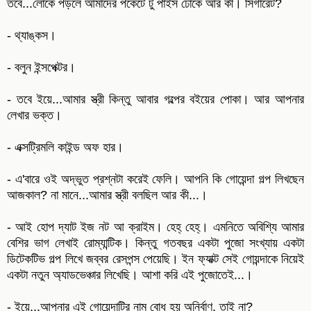
তবে...লোকে পড়লে আমাদের পকেটে টু পাইস ঢোকে আর কী। সিগারেট?
- থ্যাঙ্কস।
- বলুন ইন্সপেক্টর।
- তবে ইয়ে...আমার স্ত্রী কিন্তু আবার গল্পের বইয়ের পোকা। আর আপনার
লেখার ভক্ত।
- এক্সট্রিমলি কাইন্ড অফ হার।
- এ'বারে ওই অদ্ভুত প্রশ্নটা করেই ফেলি। আপনি কি গোয়েন্দা গল্প লিখছেন
আজকাল? না মানে...আমার স্ত্রী বলছিল আর কী...।
- আই হোপ দ্যাট ইজ নট আ ক্রাইম। হেহ্‌ হেহ্‌। এমনিতে অবিশ্যি আমার
বেশির ভাগ লেখাই রোম্যান্টিক। কিন্তু গতবছর একটা পুজো সংখ্যায় একটা
ডিটেকটিভ গল্প লিখে জব্বর রেসপন্স পেয়েছি। ইন ফ্যাক্ট সেই গোয়ন্দাকে নিয়েই
একটা নতুন অ্যাডভেঞ্চার লিখেছি। আশা করি এই পুজোতেই...।
- ইয়ে...আপনার এই গোয়েন্দাটির নাম বোধ হয় অনির্বাণ, তাই না?