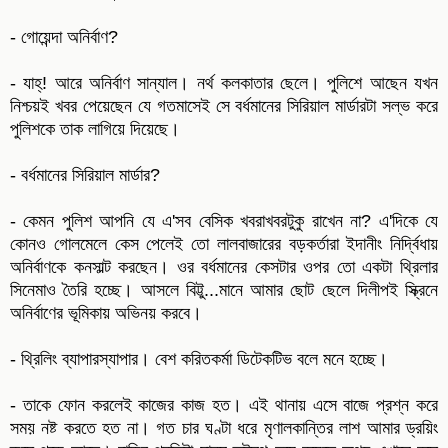
- গোয়েন্দা অনির্বাণ?
- যাহ্‌! আরে অনির্বাণ সান্যাল। নর্থ কলকাতার ছেলে। পুলিশে আছেন যখন
নিশ্চয়ই খবর পেয়েছেন যে গতমাসেই সে বর্ধমানের সিরিয়াল মার্ডারটা সল্ভ করে
পুলিশকে তাক লাগিয়ে দিয়েছে।
- বর্ধমানের সিরিয়াল মার্ডার?
- কেমন পুলিশ আপনি যে এ'সব বেসিক খবরাখবরটুকু রাখেন না? এ'দিকে যে
কোনও গোলমেলে কেস পেলেই তো লালবাজারের বড়কর্তারা ইদানীং নির্দ্বিধায়
অনির্বাণকে কনসাল্ট করছেন। ওর বর্ধমানের কেসটার ওপর তো একটা থ্রিলার
সিনেমাও তৈরি হচ্ছে। আসলে বিট্টু...মানে আমার ছোট ছেলে দিলীপই স্ক্রিনে
অনির্বাণের ভূমিকায় অভিনয় করবে।
- থ্রিলিং ব্যাপারস্যাপার। বেশ করিতকর্মা ডিটেকটিভ বলে মনে হচ্ছে।
- তাকে ফোন করলেই কাজের কাজ হত। এই থানায় এসে বাজে প্রশ্ন করে
সময় নষ্ট করতে হত না। গত চার ঘণ্টা ধরে মৃণালকান্তির লাশ আমার ড্রয়িং