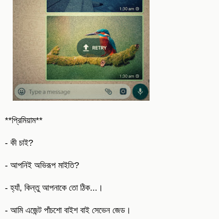
**প্রিমিয়াম**
- কী চাই?
- আপনিই অভিরূপ মাইতি?
- হ্যাঁ, কিন্তু আপনাকে তো ঠিক...।
- আমি এজেন্ট পাঁচশো বাইশ বাই সেভেন জেড।