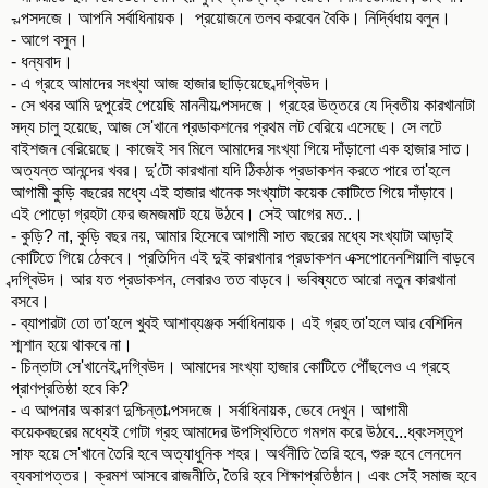
- ল্পসদজে। আপনি সর্বাধিনায়ক। প্রয়োজনে তলব করবেন বৈকি। নির্দ্বিধায় বলুন।
- আগে বসুন।
- ধন্যবাদ।
- এ গ্রহে আমাদের সংখ্যা আজ হাজার ছাড়িয়েছে ব্দগ্বিউদ।
- সে খবর আমি দুপুরেই পেয়েছি মাননীয় ল্পসদজে। গ্রহের উত্তরে যে দ্বিতীয় কারখানাটা
সদ্য চালু হয়েছে, আজ সে'খানে প্রডাকশনের প্রথম লট বেরিয়ে এসেছে। সে লটে
বাইশজন বেরিয়েছে। কাজেই সব মিলে আমাদের সংখ্যা গিয়ে দাঁড়ালো এক হাজার সাত।
অত্যন্ত আনন্দের খবর। দু'টো কারখানা যদি ঠিকঠাক প্রডাকশন করতে পারে তা'হলে
আগামী কুড়ি বছরের মধ্যে এই হাজার খানেক সংখ্যাটা কয়েক কোটিতে গিয়ে দাঁড়াবে।
এই পোড়ো গ্রহটা ফের জমজমাট হয়ে উঠবে। সেই আগের মত..।
- কুড়ি? না, কুড়ি বছর নয়, আমার হিসেবে আগামী সাত বছরের মধ্যে সংখ্যাটা আড়াই
কোটিতে গিয়ে ঠেকবে। প্রতিদিন এই দুই কারখানার প্রডাকশন এক্সপোনেনশিয়ালি বাড়বে
ব্দগ্বিউদ। আর যত প্রডাকশন, লেবারও তত বাড়বে। ভবিষ্যতে আরো নতুন কারখানা
বসবে।
- ব্যাপারটা তো তা'হলে খুবই আশাব্যঞ্জক সর্বাধিনায়ক। এই গ্রহ তা'হলে আর বেশিদিন
শ্মশান হয়ে থাকবে না।
- চিন্তাটা সে'খানেই ব্দগ্বিউদ। আমাদের সংখ্যা হাজার কোটিতে পৌঁছলেও এ গ্রহে
প্রাণপ্রতিষ্ঠা হবে কি?
- এ আপনার অকারণ দুশ্চিন্তা ল্পসদজে। সর্বাধিনায়ক, ভেবে দেখুন। আগামী
কয়েকবছরের মধ্যেই গোটা গ্রহ আমাদের উপস্থিতিতে গমগম করে উঠবে...ধ্বংসস্তূপ
সাফ হয়ে সে'খানে তৈরি হবে অত্যাধুনিক শহর। অর্থনীতি তৈরি হবে, শুরু হবে লেনদেন
ব্যবসাপত্তর। ক্রমশ আসবে রাজনীতি, তৈরি হবে শিক্ষাপ্রতিষ্ঠান। এবং সেই সমাজ হবে