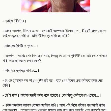
- প্রাইম মিনিস্টার।
- আরে মেকশফ, ভিতরে এসো। তোমারই অপেক্ষায় ছিলাম। তা, কী হে? হাতে কোনও
ফাইলপত্তর দেখছি না, অফিসটফিস তুলে দিয়েছ নাকি?
- আজকের দিনটা অন্তত...।
- মেকশফ। আমার শেষ দিন হতে পারে, কিন্তু তোমাদের পৃথিবীটা তো আর থেমে থাকবে
না। কাজ না করলে চলবে কেন?
- আজ বড় ক্লান্ত লাগছে...।
- রং ডে টু আস্ক ফর আ পেপ্‌ টক মাই বয়। তবে পেপ টকের চেয় কফিতে কাজ দেয়
বেশি।
- সে'টা থাক। অনেক জরুরী কাজ পড়ে রয়েছে। বেশ কিছু ডেলিগেশন এসেছে...।
- একটা চমৎকার ব্যাপার তোমায় জানিয়ে রাখি। আজ এই নিয়ে বত্রিশ বার হ্যারি পটার
শেষ করলাম। গতকাল সন্ধে থেকেই সমস্ত কাজ বন্ধ করে পড়েছি; শেষ করতেই হত।