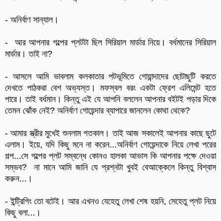
- অনির্বাণ সান্যাল।
- আর আপনার গল্পের প্লটটা ছিল সিরিয়াল মার্ডার নিয়ে। বর্ধমানের সিরিয়াল
মার্ডার। তাই না?
- আসলে আমি ভাবলাম কলকাতার পটভূমিতে গোয়ান্দাদের ছোটাছুটি করতে
দেখতে পাঠকরা বেশ অভ্যস্ত। মফস্বল বরং একটা ফ্রেশ এলিমেন্ট হতে
পারে। তাই বর্ধমান। কিন্তু এই যে আপনি বললেন আপনার বইটই পড়ার দিকে
তেমন ঝোঁক নেই? অনির্বাণ গোয়েন্দার ব্যাপারে জানলেন কোথা থেকে?
- আমার স্ত্রীর মুখেই শুনলাম গতকাল। তাই আজ সকালেই আপনার কাছে ছুটে
এলাম। ইয়ে, যদি কিছু মনে না করেন...অনির্বাণ গোয়েন্দাকে নিয়ে লেখা পরের
গল্প...সে গল্পের প্লট সম্বন্ধে কোনও হালকা আভাস কি আপনার পক্ষে দেওয়া
সম্ভব? না মানে আমি জানি যে প্রশ্নটা খুবই বেআক্কেলে কিন্তু বিশ্বাস
করুন...।
- ইন্ট্রিগিং তো বটেই। আর এখনও যেহেতু লেখা শেষ হয়নি, সেহেতু প্লট নিয়ে
কিছু বলা...।