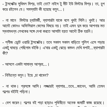
- ইন্সপেক্টর সুবিমল মিশ্র, তাই তো? নাইস টু মীট ইউ মিস্টার মিশ্র। তা, চুপ
করে রইলেন যে। সমস্যাটা কী হয়েছে বলুন...।
- না মানে মিস্টার চ্যাটার্জী, ব্যাপারটা যাকে বলে খুবই সিলি। খুবই। আর
আদৌ কোনও অফিসিয়াল কেসের বিষয়ে নয়। তাই এমন দুম করে আপনার মত
স্বনামধন্য লেখকের সঙ্গে দেখা করতে আসাটা হয়ত আদৌ ঠিক হয়নি।
- প্লীজ ডোন্ট ওয়ারি ইন্সপেক্টর। তবে সকাল সকাল বাড়িতে পুলিশ এসে পড়ায়
একটু ঘাবড়ে গেছিলাম বইকি। এ'বার একটু ঝেড়ে কাশুন দেখি মশাই...ব্যাপারটা
কী?
- আসলে একটা সামান্য আগ্রহ...।
- নিশ্চিন্তে বলুন। ইয়ে ,চা খাবেন?
- না থাক। প্রসঙ্গে আসি। লজ্জারই ব্যাপার...তবে...জানেন, আমি তেমন
গল্পের বইটই পড়িনা।
- বেশ করেন। গল্পের বই পড়া ছাড়াও পৃথিবীতে অনেক জমাটি কাজ রয়েছে।