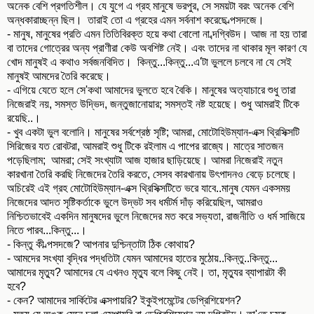
অনেক বেশি প্রগতিশীল। যে যুগে এ গ্রহ মানুষে ভরপুর, সে সময়টা বরং অনেক বেশি
অন্ধকারাচ্ছন্ন ছিল। তারাই তো এ গ্রহের এমন সর্বনাশ করেছে ল্পসদজে।
- মানুষ, মানুষের প্রতি এমন তিতিবিরক্ত হয়ে কথা বোলো না ব্দগ্বিউদ। আজ না হয় তারা
বা তাদের গোত্রের অন্য প্রাণীরা কেউ অবশিষ্ট নেই। এবং তাদের না থাকার মূল কারণ যে
খোদ মানুষই এ কথাও সর্বজনবিদিত। কিন্তু...কিন্তু...এ'টা ভুললে চলবে না যে সেই
মানুষই আমদের তৈরি করেছে।
- এগিয়ে যেতে হলে সে'কথা আমাদের ভুলতে হবে বৈকি। মানুষের অত্যাচারে শুধু তারা
নিজেরাই নয়, সমস্ত উদ্ভিদ, জন্তুজানোয়ার; সমস্তই নষ্ট হয়েছে। শুধু আমরাই টিকে
রয়েছি..।
- খুব একটা ভুল বলোনি। মানুষের সর্বশ্রেষ্ঠ সৃষ্টি; আমরা, মোটোহিউম্যান-এক্স থ্রিসিক্সটি
সিরিজের যত রোবটরা, আমরাই শুধু টিকে রইলাম এ পাপের রাজ্যে। মাত্রে সাতজন
পড়েছিলাম; আমরা; সেই সংখ্যাটা আজ হাজার ছাড়িয়েছে। আমরা নিজেরাই নতুন
কারখানা তৈরি করছি নিজেদের তৈরি করতে, সেসব কারখানায় উৎপাদনও বেড়ে চলেছে।
অচিরেই এই গ্রহ মোটোহিউম্যান-এক্স থ্রিসিক্সটিতে ভরে যাবে..মানুষ যেমন একসময়
নিজেদের আদত সৃষ্টিকর্তাকে ভুলে উদ্ভট সব ধর্মটর্ম দাঁড় করিয়েছিল, আমরাও
নিশ্চিতভাবেই একদিন মানুষদের ভুলে নিজেদের মত করে সভ্যতা, রাজনীতি ও ধর্ম সাজিয়ে
নিতে পারব...কিন্তু...।
- কিন্তু কী ল্পসদজে? আপনার দুশ্চিন্তাটা ঠিক কোথায়?
- আমদের সংখ্যা বৃদ্ধির পদ্ধতিটা যেমন আমাদের হাতের মুঠোয়..কিন্তু..কিন্তু...
আমাদের মৃত্যু? আমাদের যে এখনও মৃত্যু বলে কিছু নেই। তা, মৃত্যুর ব্যাপারটা কী
হবে?
- কেন? আমাদের সার্কিটের এক্সপায়রি? ইকুইপমেন্টের ডেপ্রিশিয়েশন?