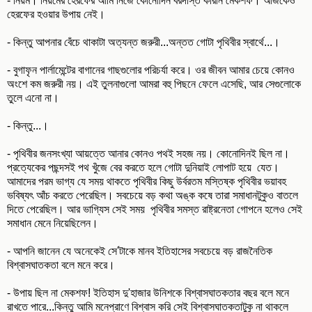
- নিয়ম। নিয়মের হেরফের আমি নিজে কোনোদিন বরদাস্ত করিনি মেকশফ। আজকেও
হেরফের হওয়ার উপায় নেই।
- কিন্তু আপনার বেঁচে থাকাটা অত্যন্ত জরুরী...অন্তত গোটা পৃথিবীর স্বার্থে...।
- বুগাফৃন পার্লামেন্টের বাগানের গাছগুলোর পরিচর্যা করে। ওর জীবন আমার চেয়ে কোনও
অংশে কম জরুরী নয়। এই তুলনাগুলো আমরা বহু পিছনে ফেলে এসেছি, আর সেগুলোকে
তুলে এনো না।
- কিন্তু...।
- পৃথিবীর জনসংখ্যা আয়ত্তে আনার কোনও পথই সহজ নয়। কোনোদিনই ছিল না।
প্রত্যেকের পছন্দসই পথ খুঁজে বের করতে হলে গোটা দুনিয়াই লোপাট হয়ে যেত।
আমাদের পরম ভাগ্য যে সময় থাকতে পৃথিবীর কিছু উর্বরতম মস্তিষ্ক পৃথিবীর ভয়াবহ
ভবিষ্যৎ আঁচ করতে পেরেছিল। সবচেয়ে বড় কথা অঙ্ক কষে তারা সমাধানটুকুও বাতলে
দিতে পেরেছিল। আর ভাগ্যিস সেই সময় পৃথিবীর সমস্ত রাষ্ট্রনেতা গোপনে হলেও সেই
সমাধান মেনে নিয়েছিলেন।
- আপনি জানেন যে অনেকেই সে'টাকে মানব ইতিহাসের সবচেয়ে বড় রাজনৈতিক
বিশ্বাসঘাতকতা বলে মনে করে।
- উপায় ছিল না মেকশফ! ইতিহাস দু'হাজার উনিশকে বিশ্বাসঘাতকতার বছর বলে মনে
রাখতে পারে...কিন্তু আমি মনেপ্রাণে বিশ্বাস করি সেই বিশ্বাসঘাতকতাটুকু না থাকলে