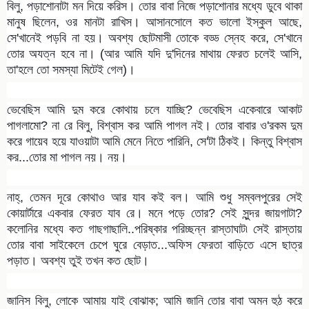
বিলু, পড়াশোনাটা মন দিয়ে করিস। তোর বাবা নিজে পড়াশোনার মধ্যে ডুবে থাকা
মানুষ ছিলেন, ওর মানটা রাখিস। আসানসোলে কত ভালো ইস্কুল আছে,
সে'খানেই পড়বি না হয়। অবশ্য ছোটমাসী তোকে বড্ড স্নেহ করে, সে'খানে
তোর অযত্ন হবে না। (আর আমি যদি দু'দিনের মাথায় ফেরত চলেই আসি,
তা'হলে তো সমস্যা মিটেই গেল)।
ভেবেছিস আমি দুম করে কোথায় চলে যাচ্ছি? ভেবেছিস একেবারে আকাট
পাগলামো? না রে বিলু, বিশ্বাস কর আমি পাগল নই। তোর বাবার ও'রকম দুম
করে গায়েব হয়ে যাওয়াটা আমি মেনে নিতে পারিনি, সে'টা ঠিকই। কিন্তু বিশ্বাস
কর...তোর মা পাগল নয়। নয়।
নাহ্, তেমন দূরে কোথাও আর যাব কই বল। আমি শুধু সম্বলপুরের সেই
কোয়ার্টারে একবার ফেরত যাব রে। মনে পড়ে তোর? সেই সুন্দর জায়গাটা?
কলোনির মধ্যে কত গাছগাছালি..পরিষ্কার পরিচ্ছন্ন রাস্তাঘাট৷ সেই রাস্তায়
তোর বাবা সাইকেলে চেপে ঘুরে বেড়াত...অফিস ফেরতা বাড়িতে এসে ছাত্র
পড়াত। অবশ্য তুই তখন কত ছোট।
জানিস বিলু, লোকে আমায় যাই বোঝাক; আমি জানি তোর বাবা অমন হুঠ করে