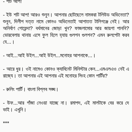
- শাট আপ!
- ইউ শাট আপ! আরও শুনুন। আপনার ছোটছেলে নামকরা টলিউড অভিনেতা?
শুনুন, দিলীপ দত্ত নামে কোনও অভিনেতাই আপাতত টালিগঞ্জে নেই। আর
অনির্বাণ গোয়েন্দা? বর্ধমানের জোড়া খুন? ফাজলামোর আর জায়গা পাননি?
ভোরবেলায় থানায় এসে ফুল হিলে হ্যায় গুলশন গুলশন? এমন রুলপেটা করব
যে...।
- আই...আই উইল...আই উইল...মনোহর আপনাকে...।
- আরে ধুর। ওই নামেও কোনও ক্যাবিনেট মিনিস্টার কেন...এমএলএও নেই এ
রাজ্যে। তা আপনার এই আপনার এই মনোহর সিংহ কোন পার্টির?
- রুলিং পার্টি। বাংলা বিপ্লব সঙ্ঘ।
- উফ...আর গাঁজা নেওয়া যাচ্ছে না। রমাপদ, এই মালটাকে বের করে দে
ভাই। এখুনি।
***