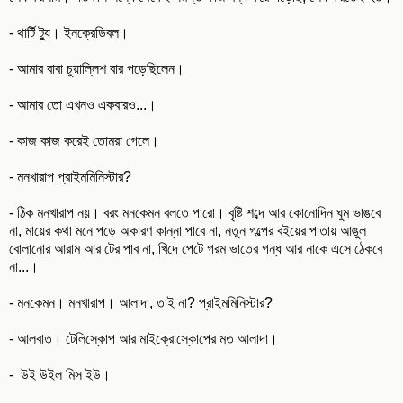
- থার্টি ট্যু। ইনক্রেডিবল।
- আমার বাবা চুয়াল্লিশ বার পড়েছিলেন।
- আমার তো এখনও একবারও...।
- কাজ কাজ করেই তোমরা গেলে।
- মনখারাপ প্রাইমমিনিস্টার?
- ঠিক মনখারাপ নয়। বরং মনকেমন বলতে পারো। বৃষ্টি শব্দে আর কোনোদিন ঘুম ভাঙবে
না, মায়ের কথা মনে পড়ে অকারণ কান্না পাবে না, নতুন গল্পের বইয়ের পাতায় আঙুল
বোলানোর আরাম আর টের পাব না, খিদে পেটে গরম ভাতের গন্ধ আর নাকে এসে ঠেকবে
না...।
- মনকেমন। মনখারাপ। আলাদা, তাই না? প্রাইমমিনিস্টার?
- আলবাত। টেলিস্কোপ আর মাইক্রোস্কোপের মত আলাদা।
- উই উইল মিস ইউ।