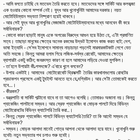
- আমি বলতে চাইছি যে মতভেদ তৈরি করতে হবে। মতভেদের সঙ্গে সার্কিট আর কলকব্জা
এক হওয়ার কোনো সম্পর্ক নেই। যুদ্ধ আর খুনোখুনিটা আমাদের দরকার। নয়ত
মোটোহিউম্যান সভ্যতা নিষ্প্রাণ হয়েই থাকবে।
- আর সেই যুদ্ধ আর খুনোখুনির মেজাজটা মোটোহিউম্যানদের মধ্যে আনবেন কী করে
সর্বাধিনায়ক?
- কোনো কারণ ছাড়াই মানুষ একে অপরের বিরুদ্ধে আগুন হয়ে উঠত হে, এ'টা প্রমাণিত
সত্য। তাছাড়া মানুষের ক্ষেত্রে অনেক রকমের উদ্ভট ইমোশন কাজ করত বটে; দেশ,
ভাষা ইত্যাদি - সে'সব ইমোশনে সামান্য নাড়াচাড়া পড়লেই মারমারকাটকাট লেগে যেত
অতি সহজে। কিন্তু আমরা হলাম গিয়ে লজিক-সর্বস্ব রোবোট, আমাদের ক্ষেত্রে
ব্যাপারটা একটু কঠিন; জবরদস্ত কারণ না হলে আমাদের লড়িয়ে দেওয়া মুশকিল।
- তা'হলে উপায়টা কী ল্পসদজে? এ'বারে খুলে বলবেন?
- উপায় একটাই। আমাদের মোটোরোবোট থ্রিসক্সটি তৈরির কারখানাগুলোয় রোবটের
প্রডাকশন প্রসেসে একটু ট্যুইস্ট আনতে হবে হে ব্দগ্বিউদ। আর সে'টা তোমাকেই করতে
হবে...।
- কীরকম?
- যন্ত্রপাতি বা সার্কিট পাল্টানো যাবে না তা আগেও বলেছি। তোমারও অজানা নয়। কিন্তু
প্যাকেজিং পালটানো সম্ভব। আর স্রেফ প্যাকেজিং বা মোড়ক পালটে দিয়ে বিভিন্ন
মোটোরোবটের বিভিন্ন ক্যাটেগরি তৈরি করা..।
- কিন্তু স্রেফ প্যাকেজিং পালটে বিভিন্ন ক্যাটেগরি তৈরি? তা কি আদৌ সম্ভব যে
সর্বাধিনায়ক?
- সম্ভব। মোড়ক আলাদা মানেই গোত্র আপনা থেকে আলাদা হয়ে যাবে। খুনোখুনি শুরু
হবেই৷ নতুন সভ্যতার পথ চলাও শুরু হবেই।