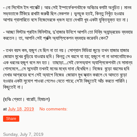
- নো সিস্টেম ইস পার্ফেক্ট। আর সেই ইম্পার্ফেকশনটাকে অবিচার বলাটা অনুচিত। মানব
সভ্যতাকে টিকিয়ে রাখাটা জরুরী ছিল মেকশফ। ভুলচুক হতই, কিন্তু নিখুঁত হওয়ার
আশায় গ্যালারিতে বসে নিজেদেরকে ধ্বংস হতে দেখাটা খুব একটা যুক্তিযুক্ত হত না।
- আচ্ছা মিস্টার প্রাইম মিনিস্টার, দু'হাজার উনিশে আপনি তো দিব্যি অ্যান্ড্রয়েড ব্যবহার
করতেন। তা, আপনি সেই প্রক্সি অ্যাপ্লিকেশন ব্যবহার করেননি কেন?
- তখন বয়স কম, হুজুগ যে ছিল না তা নয়। সোশ্যাল মিডিয়া জুড়ে তখন হাজার হাজার
জোয়ান মুখের বুড়িয়ে যাওয়ার ছবি। কিন্তু সে বয়সে যা হয়; হুজুগে গা না ভাসানোটাকেও
এক ধরনের হুজুগ বলে মন হত। তাছাড়া...সেই ফেসঅ্যাপ অ্যাপ্লিকেশনটা যে সামান্য
গোলমেলে...সে সন্দেহটা তখনই মনের মধ্যে দানা বেঁধেছিল। নিজের বুড়ো বয়সের ছবি
দেখার আগ্রহের বশে সেই অ্যাপে নিজের জোয়ান মুখ স্ক্যান করালে যে আদতে বুড়ো
হওয়ার একটা সুযোগ পাওয়া গেলেও যেতে পারে; সে'টা কিছুতেই আঁচ করতে পারিনি।
কিছুতেই না।
(ছবিঃ শ্বেতা। বারোট, হিমাচল)
at
July 18, 2019
No comments:
Share
Sunday, July 7, 2019