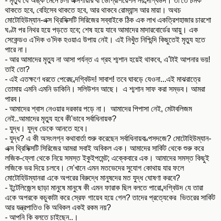
- মৃত্যু যে অঙ্ক মেনে চলা এক্সপায়রি বা ডেপ্রিশিয়েশন নয় ব্দগ্বিউদ। তা'তে চমক
থাকতে হবে, বেহিসেব থাকতে হবে, আর থাকবে রোম্যান্স আর মায়া। অথচ
মোটোহিউম্যান-এক্স থ্রিসিক্সটি সিরিজের সব্বাইকে ঠিক এক লাখ একত্রিশহাজার চারশো
ঘণ্টা পর নিথর হয়ে পড়তে হবে; শেষ হয়ে যাবে আমাদের মাদারবোর্ডের আয়ু। এক
সেকেন্ডও এ'দিক ও'দিক হওয়াএ উপায় নেই। এই নিখুঁত নিশ্চিন্দি কিছুতেই মৃত্যু হতে
পারে না।
- আর আমাদের মৃত্যু না আসা পর্যন্ত এ গ্রহ শ্মশান হয়েই থাকবে, এ'টাই আপনার ভয়!
তাই তো?
- এই এতক্ষণে ধরতে পেরেছ ব্দগ্বিউদ! সাবাশ! তবে ঘাবড়ে যেওনা...এই মাঝরাত্রে
তোমায় এমনি এমনি ডাকিনি। সলিউশন আছে। এ শ্মশান সাফ করা সম্ভব। আমরা
পারব।
- আমাদের শ্বাস নেওয়ার দরকার পড়ে না। আমাদের পিপাসা নেই, মেটাবলিজম
নেই..আমাদের মৃত্যু হবে কী'ভাবে সর্বাধিনায়ক?
- যুদ্ধ। যুদ্ধ ডেকে আনতে হবে।
- যুদ্ধ? এ কী অসংলগ্ন কথাবার্তা শুরু করেছেন সর্বাধিনায়ক ল্পসদজে? মোটোহিউম্যান-
এক্স থ্রিসিক্সটি সিরিজের আমরা সবাই অবিকল এক। আমাদের সার্কিট থেকে শুরু করে
লজিক-ফ্লো থেকে নিয়ে সমস্ত ইকুইপমেন্ট; এক্কেবারে এক। আমাদের সমস্ত কিছুই
লজিকে ভর দিয়ে চলবে। সে'খানে এমন মতভেদের সুযোগ কোথায় যার ফলে
মোটোহিউম্যানরা একে অপরের বিরুদ্ধে মানুষদের মত যুদ্ধ ঘোষণা করবে?
- ইন্টেলিজেন্স ছাড়া মানুষে মানুষে কী এমন ফারাক ছিল বলতে পারো ব্দগ্বিউদ যে তারা
একে অপরকে কচুকাটা করে স্রেফ গায়েব হয়ে গেল? তাদের প্রত্যেকের ভিতরের সার্কিট
আর যন্ত্রপাতিও কি অবিকল একই রকম নয়?
- আপনি কি বলতে চাইছেন..।