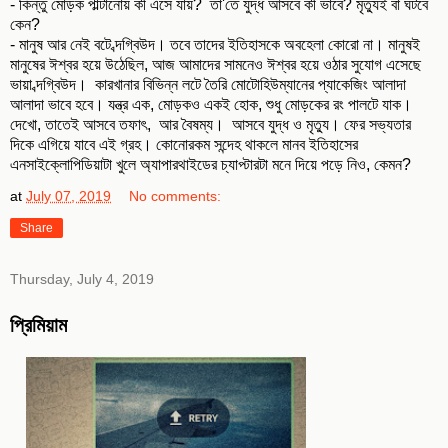
- কিন্তু মোড়ক পাল্টানোয় কী এসে যায়? তা'তে যুদ্ধ আসবে কী ভাবে? মৃত্যুই বা ঘটবে
কেন?
- মানুষ আর নেই বটে ব্দগ্বিউদ। তবে তাদের ইতিহাসকে অবহেলা কোরো না। মানুষই
মানুষের ঈশ্বর হয়ে উঠেছিল, আজ আমাদের সামনেও ঈশ্বর হয়ে ওঠার সুযোগ এসেছে
ভায়া ব্দগ্বিউদ। কারখানার বিভিন্ন লটে তৈরি মোটোহিউম্যানের প্যাকেজিং আলাদা
আলাদা ভাবে হবে। যন্ত্র এক, মোড়কও একই হোক, শুধু মোড়কের রং পালটে যাক।
দেখো, তাতেই আসবে তফাৎ, আর বৈষম্য। আসবে যুদ্ধ ও মৃত্যু। ফের সভ্যতার
দিকে এগিয়ে যাবে এই গ্রহ। কোনোরকম সন্দেহ থাকলে মানব ইতিহাসের
এনসাইক্লোপিডিয়াটা খুলে অ্যাপারথাইডের চ্যাপ্টারটা মনে দিয়ে পড়ে নিও, কেমন?
at
July 07, 2019
No comments:
Share
Thursday, July 4, 2019
প্রিমিয়াম