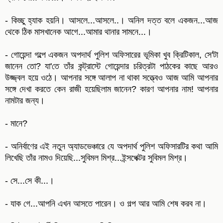
- কিচ্ছু হ্যাক হয়নি। আসলে...আসলে..। অনিল দত্ত বলে একজন...আজ
থেকে ঠিক মাসখানেক আগে...আমার থানার সামনে...।
- গোয়েন্দা গল্পে একজন অপদার্থ পুলিশ অফিসারের ভূমিকা খুব ক্রিটিকাল, সে'টা
জানেন তো? যা'তে তাঁর কন্ট্রাস্টে গোয়েন্দার চরিত্রটা পাঠকের কাছে আরও
উজ্জ্বল হয়ে ওঠে। আপনার সঙ্গে আলাপ না থাকা সত্ত্বেও আজ আমি আপনার
সঙ্গে দেখা করতে কেন রাজী হয়েছিলাম জানেন? কারণ আপনার নাম! আপনার
নামটার জন্য।
- মানে?
- অনির্বাণের এই নতুন অ্যাডভেঞ্চারে যে অপদার্থ পুলিশ অফিসারটির কথা আমি
লিখেছি তাঁর নামও দিয়েছি...সুবিমল মিশ্র...ইন্সপেক্টর সুবিমল মিশ্র।
- সে...সে কী...।
- যাক গে...আপনি এখন আসতে পারেন। ও গল্প আর আমি শেষ করব না।