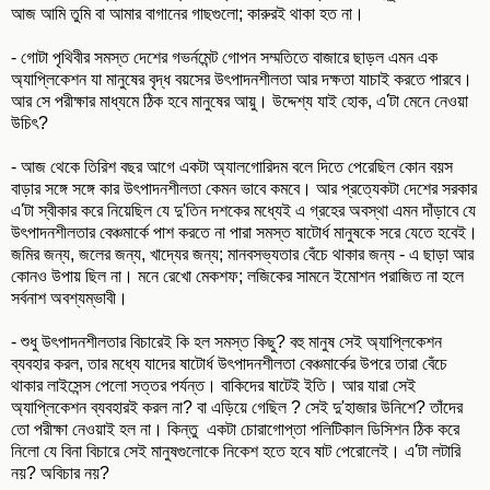
আজ আমি তুমি বা আমার বাগানের গাছগুলো; কারুরই থাকা হত না।
- গোটা পৃথিবীর সমস্ত দেশের গভর্নমেন্ট গোপন সম্মতিতে বাজারে ছাড়ল এমন এক
অ্যাপ্লিকেশন যা মানুষের বৃদ্ধ বয়সের উৎপাদনশীলতা আর দক্ষতা যাচাই করতে পারবে।
আর সে পরীক্ষার মাধ্যমে ঠিক হবে মানুষের আয়ু। উদ্দেশ্য যাই হোক, এ'টা মেনে নেওয়া
উচিৎ?
- আজ থেকে তিরিশ বছর আগে একটা অ্যালগোরিদম বলে দিতে পেরেছিল কোন বয়স
বাড়ার সঙ্গে সঙ্গে কার উৎপাদনশীলতা কেমন ভাবে কমবে। আর প্রত্যেকটা দেশের সরকার
এ'টা স্বীকার করে নিয়েছিল যে দু'তিন দশকের মধ্যেই এ গ্রহের অবস্থা এমন দাঁড়াবে যে
উৎপাদনশীলতার বেঞ্চমার্কে পাশ করতে না পারা সমস্ত ষাটোর্ধ মানুষকে সরে যেতে হবেই।
জমির জন্য, জলের জন্য, খাদ্যের জন্য; মানবসভ্যতার বেঁচে থাকার জন্য - এ ছাড়া আর
কোনও উপায় ছিল না। মনে রেখো মেকশফ; লজিকের সামনে ইমোশন পরাজিত না হলে
সর্বনাশ অবশ্যম্ভাবী।
- শুধু উৎপাদনশীলতার বিচারেই কি হল সমস্ত কিছু? বহু মানুষ সেই অ্যাপ্লিকেশন
ব্যবহার করল, তার মধ্যে যাদের ষাটোর্ধ উৎপাদনশীলতা বেঞ্চমার্কের উপরে তারা বেঁচে
থাকার লাইসেন্স পেলো সত্তর পর্যন্ত। বাকিদের ষাটেই ইতি। আর যারা সেই
অ্যাপ্লিকেশন ব্যবহারই করল না? বা এড়িয়ে গেছিল ? সেই দু'হাজার উনিশে? তাঁদের
তো পরীক্ষা নেওয়াই হল না। কিন্তু একটা চোরাগোপ্তা পলিটিকাল ডিসিশন ঠিক করে
নিলো যে বিনা বিচারে সেই মানুষগুলোকে নিকেশ হতে হবে ষাট পেরোলেই। এ'টা লটারি
নয়? অবিচার নয়?