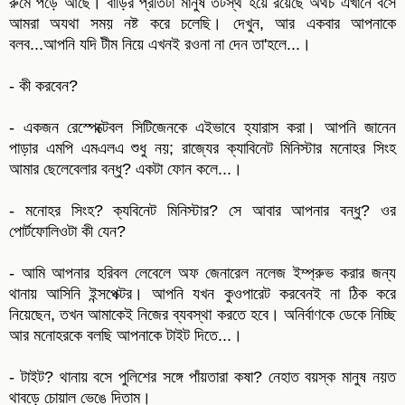
রুমে পড়ে আছে। বাড়ির প্রতিটা মানুষ তটস্থ হয়ে রয়েছে অথচ এখানে বসে
আমরা অযথা সময় নষ্ট করে চলেছি। দেখুন, আর একবার আপনাকে
বলব...আপনি যদি টীম নিয়ে এখনই রওনা না দেন তা'হলে...।
- কী করবেন?
- একজন রেস্পেক্টেবল সিটিজেনকে এইভাবে হ্যারাস করা। আপনি জানেন
পাড়ার এমপি এমএলএ শুধু নয়; রাজ্যের ক্যাবিনেট মিনিস্টার মনোহর সিংহ
আমার ছেলেবেলার বন্ধু? একটা ফোন কলে...।
- মনোহর সিংহ? ক্যবিনেট মিনিস্টার? সে আবার আপনার বন্ধু? ওর
পোর্টফোলিওটা কী যেন?
- আমি আপনার হরিবল লেবেলে অফ জেনারেল নলেজ ইম্প্রুভ করার জন্য
থানায় আসিনি ইন্সপেক্টর। আপনি যখন কুওপারেট করবেনই না ঠিক করে
নিয়েছেন, তখন আমাকেই নিজের ব্যবস্থা করতে হবে। অনির্বাণকে ডেকে নিচ্ছি
আর মনোহরকে বলছি আপনাকে টাইট দিতে...।
- টাইট? থানায় বসে পুলিশের সঙ্গে পাঁয়তারা কষা? নেহাত বয়স্ক মানুষ নয়ত
থাবড়ে চোয়াল ভেঙে দিতাম।