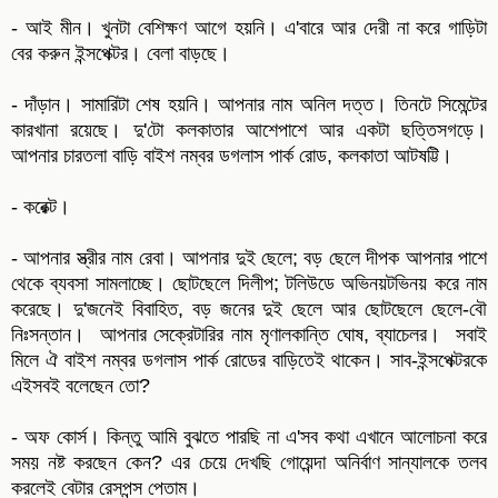
- আই মীন। খুনটা বেশিক্ষণ আগে হয়নি। এ'বারে আর দেরী না করে গাড়িটা
বের করুন ইন্সপেক্টর। বেলা বাড়ছে।
- দাঁড়ান। সামারিটা শেষ হয়নি। আপনার নাম অনিল দত্ত। তিনটে সিমেন্টের
কারখানা রয়েছে। দু'টো কলকাতার আশেপাশে আর একটা ছত্তিসগড়ে।
আপনার চারতলা বাড়ি বাইশ নম্বর ডগলাস পার্ক রোড, কলকাতা আটষট্টি।
- করেক্ট।
- আপনার স্ত্রীর নাম রেবা। আপনার দুই ছেলে; বড় ছেলে দীপক আপনার পাশে
থেকে ব্যবসা সামলাচ্ছে। ছোটছেলে দিলীপ; টলিউডে অভিনয়টভিনয় করে নাম
করেছে। দু'জনেই বিবাহিত, বড় জনের দুই ছেলে আর ছোটছেলে ছেলে-বৌ
নিঃসন্তান। আপনার সেক্রেটারির নাম মৃণালকান্তি ঘোষ, ব্যাচেলর। সবাই
মিলে ঐ বাইশ নম্বর ডগলাস পার্ক রোডের বাড়িতেই থাকেন। সাব-ইন্সপেক্টরকে
এইসবই বলেছেন তো?
- অফ কোর্স। কিন্তু আমি বুঝতে পারছি না এ'সব কথা এখানে আলোচনা করে
সময় নষ্ট করছেন কেন? এর চেয়ে দেখছি গোয়েন্দা অনির্বাণ সান্যালকে তলব
করলেই বেটার রেসপন্স পেতাম।