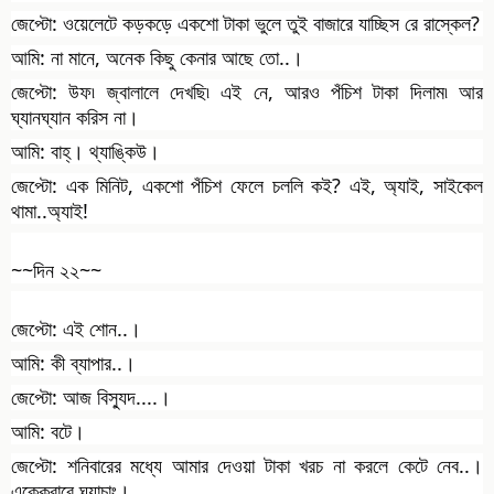
জেপ্টো: ওয়েলেটে কড়কড়ে একশো টাকা ভুলে তুই বাজারে যাচ্ছিস রে রাস্কেল?
আমি: না মানে, অনেক কিছু কেনার আছে তো..।
জেপ্টো: উফ৷ জ্বালালে দেখছি৷ এই নে, আরও পঁচিশ টাকা দিলাম৷ আর
ঘ্যানঘ্যান করিস না।
আমি: বাহ্‌। থ্যাঙ্কিউ।
জেপ্টো: এক মিনিট, একশো পঁচিশ ফেলে চললি কই? এই, অ্যাই, সাইকেল
থামা..অ্যাই!
~~দিন ২২~~
জেপ্টো: এই শোন..।
আমি: কী ব্যাপার..।
জেপ্টো: আজ বিস্যুদ....।
আমি: বটে।
জেপ্টো: শনিবারের মধ্যে আমার দেওয়া টাকা খরচ না করলে কেটে নেব..।
এক্কেবারে ঘ্যাচাং।