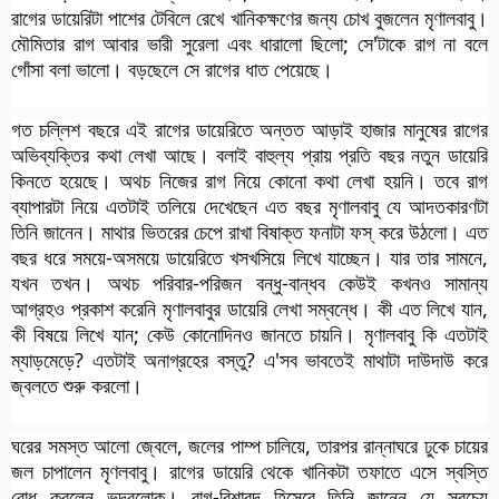
রাগের ডায়েরিটা পাশের টেবিলে রেখে খানিকক্ষণের জন্য চোখ বুজলেন মৃণালবাবু।
মৌমিতার রাগ আবার ভারী সুরেলা এবং ধারালো ছিলো; সে'টাকে রাগ না বলে
গোঁসা বলা ভালো। বড়ছেলে সে রাগের ধাত পেয়েছে।
গত চল্লিশ বছরে এই রাগের ডায়েরিতে অন্তত আড়াই হাজার মানুষের রাগের
অভিব্যক্তির কথা লেখা আছে। বলাই বাহুল্য প্রায় প্রতি বছর নতুন ডায়েরি
কিনতে হয়েছে। অথচ নিজের রাগ নিয়ে কোনো কথা লেখা হয়নি। তবে রাগ
ব্যাপারটা নিয়ে এতটাই তলিয়ে দেখেছেন এত বছর মৃণালবাবু যে আদতকারণটা
তিনি জানেন। মাথার ভিতরের চেপে রাখা বিষাক্ত ফনাটা ফস্ করে উঠলো। এত
বছর ধরে সময়ে-অসময়ে ডায়েরিতে খসখসিয়ে লিখে যাচ্ছেন। যার তার সামনে,
যখন তখন। অথচ পরিবার-পরিজন বন্ধু-বান্ধব কেউই কখনও সামান্য
আগ্রহও প্রকাশ করেনি মৃণালবাবুর ডায়েরি লেখা সম্বন্ধে। কী এত লিখে যান,
কী বিষয়ে লিখে যান; কেউ কোনোদিনও জানতে চায়নি। মৃণালবাবু কি এতটাই
ম্যাড়মেড়ে? এতটাই অনাগ্রহের বস্তু? এ'সব ভাবতেই মাথাটা দাউদাউ করে
জ্বলতে শুরু করলো।
ঘরের সমস্ত আলো জ্বেলে, জলের পাম্প চালিয়ে, তারপর রান্নাঘরে ঢুকে চায়ের
জল চাপালেন মৃণলবাবু। রাগের ডায়েরি থেকে খানিকটা তফাতে এসে স্বস্তি
বোধ করলেন ভদ্রলোক। রাগ-বিশারদ হিসেবে তিনি জানেন যে সবচেয়