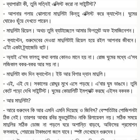
- ব্যাপারটা কী, তুমি সত্যিই এক্সিস্ট করো না সাইন্টিস্ট?
- আপনার গলায় ঝোলানো মাদুলিটা কিন্তু এক্সিস্ট করে ক্যাপ্টেন। ঘুমের
ঘোরেও ছুঁয়ে দেখতে পারেন।
- মাদুলিটা রিয়েল। অথচ তুমি ব্যাটাচ্ছেলে আমার ফিগমেন্ট অফ ইমাজিনেশন।
- ক্যাপ্টেন, গুরুদেবের দেওয়া মাদুলিটাই রিয়েল হয়ে রইল আপনার জীবনে।
এ'টা একটা ট্র্যাজেডি বটে।
- অ্যাই এ'সব ফালতু কথা বলার কোনও মানে হয় না। রোজ ঘুমের মধ্যে এ'সব
লজিকাল বকর-বকর আর সয় না।
- মাদুলিটা বাদ দিন ক্যাপ্টেন। ইউ আর বিগার দ্যান মাদুলি।
- এই, এই যে। সকালের রোদ্দুর মুখে এসে পড়ছে। এ'বার ঘুম ভাঙবে। তুমি
কেটে পড়ো দেখি সাইন্টিস্ট। ঘুমের কোয়ালিটি ইমপ্যাক্ট করছে এইসব বকবক।
- আর মাদুলিটা?
- আরে গুরুদেব কি আর এমনি এমনি দিয়েছে ও জিনিস? বেস্পতিটার পোজিশনটা
ঠিক নেই। তারপর আবার রবির মুভমেন্টটাও নাকি রিলায়েবল নয়। সঠিক সময়ে
মাদুলির সঠিক ডোজ না পড়লে ঘরে অশান্তি বাড়বে, অফিসের প্রমোশন
ফসকাবে, শেয়ারের টাকাগুলো জলে যাবে। স্পষ্ট দেখেছেন গুরুদেব।