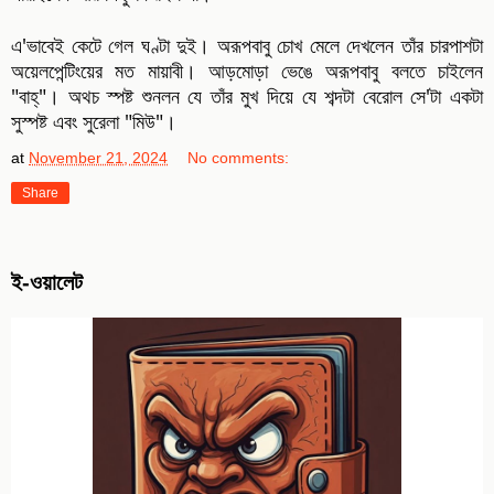
এ'ভাবেই কেটে গেল ঘণ্টা দুই। অরূপবাবু চোখ মেলে দেখলেন তাঁর চারপাশটা
অয়েলপেন্টিংয়ের মত মায়াবী। আড়মোড়া ভেঙে অরূপবাবু বলতে চাইলেন
"বাহ্"। অথচ স্পষ্ট শুনলন যে তাঁর মুখ দিয়ে যে শব্দটা বেরোল সে'টা একটা
সুস্পষ্ট এবং সুরেলা "মিউ"।
at
November 21, 2024
No comments:
Share
ই-ওয়ালেট