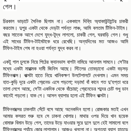
গেল।
চিরকাল ভাড়াটে সৈনিক ছিলাম না। এককালে দিব্যি অ্যাকাউন্টান্টের চাকরী
করতাম। দুপুর একটা থেকে দেড়টা পর্যন্ত লাঞ্চ, আমি বলতাম টিফিন-টাইম।
বছর সাতেক আগে দেশে যুদ্ধ-টুদ্ধ লাগলো, চাকরী গেল, ঘরবাড়ি গেল। শুধু
এই সাধের টিফিন-টাইমটাকে ধরে রেখেছি। অন্যদিনের মত আজও আমি
টিফিন-টাইম শেষ না হওয়া পর্যন্ত যুদ্ধ করব না।
একটু গাল চুলকে নিয়ে পিঠের ক্যানভাস বাগটা নামিয়ে আনলাম সামনে। সে'টার
মধ্যে একটা মারাত্মক দামী জিনিস আছে। স্টিলের তোবড়ানো একটা বড়সড়
টিফিনবাক্স। বাক্সটা হাতে নিয়ে খানিকক্ষণ উলটেপালটে দেখলাম। এমন সময়
হাত-কুড়ি দূরে একটা গ্রেনেড এসে পড়লো; দড়াম! বাঁ কানে গত দু'হপ্তা ধরে
তালা লেগে আছে, সে'টা একদিক থেকে বাঁচোয়া; গ্রেনেডের শব্দের চোট শুধু ডান
কানেই পড়লো। যাক গে। আসল ব্যাপার হলো এই টিফিন বাক্সটা।
টিফিনবাক্সের ঢাকনাটা সেঁটে বসে আছে অনেকদিন হলো। রোজকার মতই এখন
আমার কসরত শুরু হবে সে ঢাকনা খোলার। মাথার ওপর দিয়ে খান ছয়েক
বোমারু বিমান উড়ে গেল, তাদের উড়ে যাওয়ার সুরে দুলে দুলে হেই সামালো বলে
টিফিনবাক্সের প্যাঁচে জোর লাগালাম। আজও খুললো না। অগত্যা ব্যাগ হাতড়ে