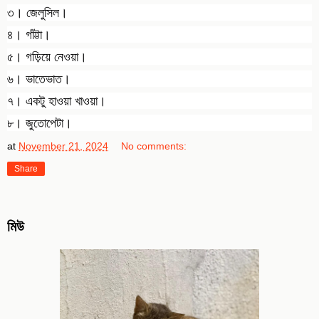
৩।
জেলুসিল।
৪। গাঁট্টা।
৫। গড়িয়ে নেওয়া।
৬। ভাতেভাত।
৭। একটু হাওয়া খাওয়া।
৮। জুতোপেটা।
at
November 21, 2024
No comments:
Share
মিউ