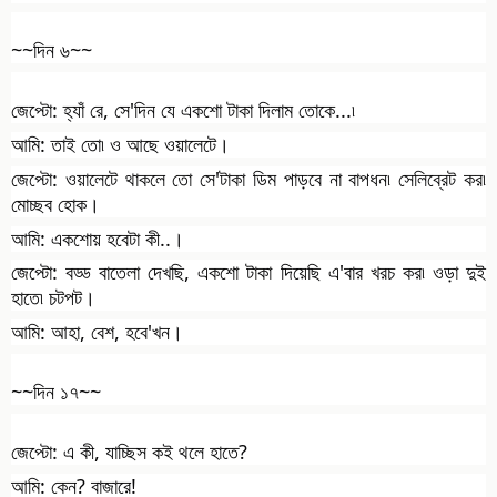
~~দিন ৬~~
জেপ্টো: হ্যাঁ রে, সে'দিন যে একশো টাকা দিলাম তোকে...৷
আমি: তাই তো৷ ও আছে ওয়ালেটে।
জেপ্টো: ওয়ালেটে থাকলে তো সে'টাকা ডিম পাড়বে না বাপধন৷ সেলিব্রেট কর৷
মোচ্ছব হোক।
আমি: একশোয় হবেটা কী..।
জেপ্টো: বড্ড বাতেলা দেখছি, একশো টাকা দিয়েছি এ'বার খরচ কর৷ ওড়া দুই
হাতে৷ চটপট।
আমি: আহা, বেশ, হবে'খন।
~~দিন ১৭~~
জেপ্টো: এ কী, যাচ্ছিস কই থলে হাতে?
আমি: কেন? বাজারে!