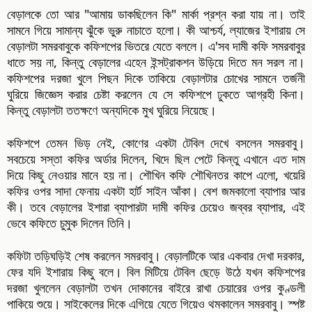
বেড়ালকে তো আর "আমায় ডাকছিলেন কি" মার্কা প্রশ্ন করা যায় না। তাই
সামনে গিয়ে সামান্য ঝুঁকে ভুরু নাচাতে হলো। কী আশ্চর্য, ল্যাজের ইশারায় সে
বেড়ালটা সমরবাবুকে কফিশপের ভিতরে যেতে বললে। এ'সব দামী কফি সমরবাবুর
ধাতে সয় না, কিন্তু বেড়ালের এহেন ইন্সট্রাকশন উড়িয়ে দিতে মন সরল না।
কফিশপের দরজা খুলে পিছন দিকে তাকিয়ে বেড়ালটার চোখের সামনে তর্জনী
ঘুরিয়ে জিজ্ঞেস করার চেষ্টা করলেন যে সে কফিশপে ঢুকতে আগ্রহী কিনা।
কিন্তু বেড়ালটা ততক্ষণে অন্যদিকে মুখ ঘুরিয়ে নিয়েছে।
কফিশপে তেমন ভিড় নেই, কোণের একটা টেবিল দেখে বসলেন সমরবাবু।
সবচেয়ে সস্তা কফির অর্ডার দিলেন, খিদে ছিল পেটে কিন্তু এখানে এত দাম
দিয়ে কিছু নেওয়ার মানে হয় না। শৌখিন কফি শৌখিনতর কাপে এলো, খয়েরি
কফির ওপর সাদা ফেনায় একটা হার্ট সাইন আঁকা। বেশ জমকালো ব্যাপার আর
কী। তবে বেড়ালের ইশারা ব্যাপারটা দামী কফির চেয়েও জব্বর ব্যাপার, এই
ভেবে কফিতে চুমুক দিলেন তিনি।
কফিটা তড়িঘড়িই শেষ করলেন সমরবাবু। বেড়ালটিকে আর একবার দেখা দরকার,
ফের যদি ইশারায় কিছু বলে। বিল মিটিয়ে টেবিল ছেড়ে উঠে যখন কফিশপের
দরজা খুললেন বেড়ালটা তখন দোকানের বাইরে রাখা চেয়ারের ওপর কুণ্ডলী
পাকিয়ে শুয়ে। সাইকেলের দিকে এগিয়ে যেতে গিয়েও থমকালেন সমরবাবু। স্পষ্ট