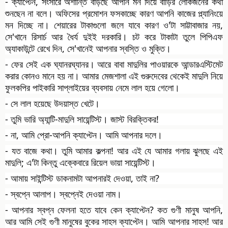
- ক্যাপ্টেন, সংসারে অশান্তি বাড়ছে আপনি মন দিয়ে বাড়ির লোকজনের কথা
শুনছেন না বলে। অফিসের প্রমোশন ফসকাচ্ছে কারণ আপনি কাজের প্ল্যানিংয়ে
মন দিচ্ছে না। শেয়ারের টাকাগুলো জলে যাবে কারণ ও'টা সাট্টাবাজার নয়,
সে'খানে রিসার্চ আর ধৈর্য দুইই দরকারি। চট করে টাকাটা তুলে পিপিএফ
অ্যাকাউন্টে রেখে দিন, সে'খানেই আপনার স্বস্তি ও মুক্তি।
- ফের সেই এক ঘ্যানরঘ্যানর। আরে বাবা মাদুলির পাওয়ারকে আন্ডারএস্টিমেট
করার কোনও মানে হয় না। আমার মেজশালা এই গুরুদেবের থেকেই মাদুলি নিয়ে
ফুলকপির পাইকারি সাপ্লাইয়ের ব্যবসায় নেমে লাল হয়ে গেলো।
- সে লাল হয়েছে উদয়াস্ত খেটে।
- তুমি ভারি অ্যান্টি-মাদুলি সায়েন্টিস্ট। জাস্ট বিরক্তিকর!
- না, আমি প্রো-আপনি ক্যাপ্টেন। আমি আপনার দলে।
- যত বাজে কথা। তুমি আমার কল্পনা! আর এই যে আমার গলায় ঝুলছে এই
মাদুলি; এ'টা কিন্তু এক্কেবারে রিয়েল ভায়া সায়েন্টিস্ট।
- আমায় সাইন্টিস্ট ডাকনামটা আপনারই দেওয়া, তাই না?
- স্বপ্নে আলাপ। স্বপ্নেই দেওয়া নাম।
- আপনার স্বপ্ন ফেলনা হতে যাবে কেন ক্যাপ্টেন? কত গুণী মানুষ আপনি,
আর আমি সেই গুণী মানুষের বুকের সাহস ক্যাপ্টেন। আমি আপনার সাহস! আর