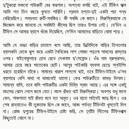
দু'টুকরো শুকনো পাউরুটি বের করলাম। অগত্যা বলছি বটে, এই টিফিন বাক্স
আমি গত তিন বছরে খুলতে পারিনি। প্রথম হপ্তা-দুই একটা পচা গন্ধ
বেরিয়েছিল। সম্ভবত রুটি-সবজির। কী সবজি কে জানে। মিরুস্কিয়াকে যে
জিজ্ঞেস করে জানবো যে সবজিটা কীসের ছিল তারও উপায় নেই। যে'দিন এ
টিফিন সে আমার ব্যাগে গুঁজে দিয়েছিল, সে'দিন আমাদের বাড়িতে বোমা পড়ে।
আমি যে ভাঙা বাড়ির চাতালে বসে আছি, তার উল্টোদিকে বাড়ির তিনতলার
ব্যালকনি থেকে ঝুপ করে একটা সৈনিকের লাশ সোজা পড়লো সামনের রাস্তার
ওপর। বাইনোকুলারে চোখ রেখে দেখলাম দু'সেকেন্ড। ওঁর নাম ব্রুক্রসভ,
আমার চেয়ে বছর সাতেকের ছোট। আলুর পাইকারি ব্যবসা ছেড়ে স্নাইপিং
ধরতে হয়েছিল তাঁকে। সামান্য খারাপ লাগলো বটে, তবে টিফিন-টাইমে এ'সব
ব্যাপারে বেশি মাথা না ঘামানোই ভালো। ফের পাউরুটিতে কামড় দিলাম।
সামান্য বাসি, তবে বাসি পাউরুটির একটা দিব্যি স্বাদ আছে। এর সঙ্গে একটু
মাংসের ঝোল পেলে জমে যেত। মাংস রাঁধত বটে মিরুস্কিয়া। অবশ্য শুধু মাংস
কেন, শাকপাতা যাই রাঁধত মনে হত অমৃত। ওর হাতে সত্যিই জাদু ছিল। ওর
শেষ রান্নাতেও কী তুকতাক ছিল কে জানে, আজ পর্যন্ত টিফিনটা খুলতেই দিল
না। রোজ দুপুরের টিফিন-টাইমে চেষ্টা করি, সে ঢ্যাঁটা স্টিলের টিফিনবাক্স
কিছুতেই খোলে না।