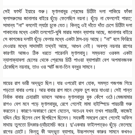
সেই ফার্স্ট ইয়ারে শুরু। মৃণালবাবুর প্রেমের চিঠিটা দলা পাকিয়ে ফাঁকা
ক্লাসরুমের জানালার বাইরে ছুঁড়ে ফেলেছিল নয়না। ছুঁড়ে না ফেললেই পারত;
সামান্য "না" বললেই ল্যাঠা চুকে যেত। কিন্তু ওই দাঁতে দাঁত চেপে চিঠিটা
দলা
পাকানোর মধ্যে একটা তলপেটে-ঘুষি মারার সমান ব্যাপার আছে, জানালার বাইরে
সে কাগজের দলাটা ছুঁড়ে ফেলার মধ্যে একটা ঠাস-চড় আছে। "না" বলে ফিরিয়ে
দেওয়ার মধ্যে সাদামাটা তথ্যই আছে, আগুন নেই। অবশ্য নয়নার রাগের
কারণটা আজও ঠিক ধরতে পারেননি মৃণালবাবু। সম্ভবত ওরকম একটা
ন্যালাক্যাবলা ছেলের থেকে প্রেমের চিঠি পাওয়া ব্যাপারটা বেশ অপমানজনক
ঠেকেছিল নয়নার, তাও ওর স্মার্ট জনা-তিন বন্ধুর সামনে।
মায়ের রাগ ভারী অদ্ভুত ছিল। যার ওপরেই রাগ হোক, সমস্ত গজগজ গিয়ে
পড়তো বাবার ওপর। আর বাবার রাগ মানে স্রেফ চুপ করে যাওয়া। সেই শান্ত
নির্বাক বাবার চেহারাটা ভাবলে আজও মৃণালবাবুর বুক কেঁপে ওঠে।মেজমামার
রাগও বেশ মনে পড়ে মৃণালবাবুর, রেগে গেলেই মামা হাইস্পিডে পায়চারী শুরু
করতেন। কারণে-অকারণে রেগে যেতেন, অতএব যখন তখন পায়চারী, কাজেই
যদ্দিন বেঁচে ছিলেন বেশ ছিপছিপে ছিলেন। সহকর্মী সমরেশ রেগে গেলেই অফিস
মাথায় তুলতো চিৎকার-চ্যাঁচামেচি করে। দু'একবার ফাইলপত্রও ছুঁড়ে ফেলেছে
রাগের চোটে। কিন্তু কী অদ্ভুত ব্যাপার, উচ্চপদস্থ কারুর সামনে কখনও