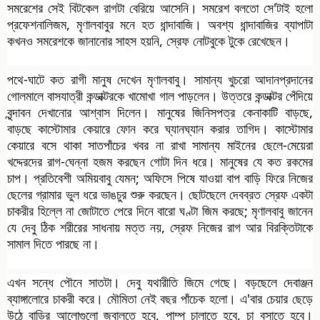
সমরেশের সেই বিটকেল রাগটা বেরিয়ে আসেনি। সমরেশ বলতো সে'টাই হলো
প্রফেশনালিজম, মৃণালবাবুর মনে হত ধান্দাবাজি। অবশ্য ধান্দাবাজির ব্যাপাটা
কখনও সমরেশকে জানানোর সাহস হয়নি, স্রেফ নোটবুকে টুকে রেখেছেন।
পথে-ঘাটে কত রাগী মানুষ দেখেন মৃণালবাবু। সামান্য খুচরো আদানপ্রদানের
গোলমালে বাসযাত্রী কন্ডাক্টরকে খামোখা গাল পাড়লেন। উত্তরে কন্ডাক্টর পেঁদিয়ে
বৃন্দাবন দেখানোর আশ্বাস দিলেন। মানুষের জিনিসপত্র কেনাকাটি বাড়ছে,
বাড়ছে কাস্টোমার কেয়ারে ফোন করে ঘ্যানঘ্যান করার তাগিদ। কাস্টোমার
কেয়ারে বসে থাকা সাতপাঁচের খবর না রাখা সামান্য মাইনের ছেলে-মেয়েরা
খদ্দেরদের রাগ-ঘেন্না হজম করছেন গোটা দিন ধরে। মানুষের যে কত রকমের
চাপ। প্রতিবেশী অমিয়বাবু যেমন; অফিসে পিষে যাওয়া বাপ বাড়ি ফিরে নিজের
ছেলের গ্রামার ভুল ধরে ভাঙচুর শুরু করছেন। ছোটছেলে দেবব্রত স্রেফ একটা
চাকরীর হিল্লে না জোটাতে পেরে দিনে বারো ঘণ্টা জিম করছে; মৃণালবাবু জানেন
যে দেবু ঠিক শরীরের সাধনায় মত্ত নয়, স্রেফ নিজের রাগ আর বিরক্তিটাকে
সামাল দিতে পারছে না।
এখন সন্ধে পৌনে সাতটা। দেবু যথারীতি জিমে গেছে। বড়ছেলে দেবাঞ্জন
ব্যাঙ্গালোরে চাকরী করে। মৌমিতা নেই বছর পাঁচেক হলো। এ'বার চেয়ার ছেড়ে
উঠে বাড়ির আলোগুলো জ্বালতে হবে, পাম্প চালাতে হবে, চা বসাতে হবে।