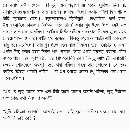
সে ক্লাস নাইন থেকে। কিন্তু নির্মল পড়াশোনায় তেমন সুবিধের ছিল না,
ডানপিটে হিসেবে পাড়ায় তার সবিশেষ বদনামও ছিল। অথচ শর্মিলা ছিন শান্ত
মিষ্টি স্বভাবের মেয়ে। পড়াশোনাতেও ব্রিলিয়ান্ট। মাধ্যমিকে থার্ড হলে,
উচ্চমাধ্যমিকে ফিফথ। ফিজিক্স নিয়ে রিসার্চ করার খুব ইচ্ছে ছিল, সেই মত
পড়াশোনাও শুরু করেছিল। ও'দিকে নির্মল তদ্দিনে পড়াশোনা শিকেয় তুলে বাবার
দেওয়া পানের দোকানে গ্যাঁট হয়ে বসেছে। কিন্তু প্রেম ব্যাপারটা শর্মিলাকে বেশ
কাবু করে এনেছিল। তার খুব ইচ্ছে ছিল নাকি নির্মলের দুর্দশা ঘোচানোর, এমন
একটা কিছু করার যাতে নির্মল পান দোকান ছেড়ে একটা বড়সড় ব্যবসা ফেঁদে
বসতে পারে। সে প্রাণ দিয়ে ভালোবাসতো নির্মলকে। কিন্তু ব্যাপারটা জানাজানি
হওয়ায় গোলমেলে অবস্থা হয়, বাবা শর্মিলার গায়ে হাত তোলেন। সে দুঃখ
কাটিয়ে উঠতে পারেনি শর্মিলা। সে গল্প শুনতে শুনতে মধু মিত্রের চোখে জল
এসে গেছিল।
"এই যে তুই আমার সঙ্গে এত মিষ্টি ভাবে আলাপ জমালি শর্মিলা, তুই নির্মলের
সঙ্গে রোজ কথা বলিস না কেন"?
"তুমি খানিকটা খ্যাপাটে, আমারই মত। তাই ভূত-পেত্নীতে ঘাবড়ে যাও না।
সবাই কি ছাই তাই"?