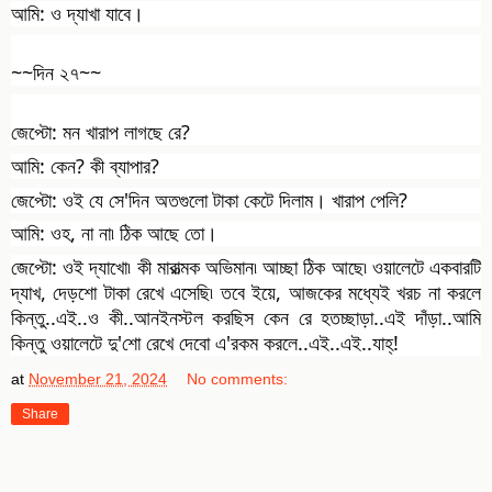
আমি: ও দ্যাখা যাবে।
~~দিন ২৭~~
জেপ্টো: মন খারাপ লাগছে রে?
আমি: কেন? কী ব্যাপার?
জেপ্টো: ওই যে সে'দিন অতগুলো টাকা কেটে দিলাম। খারাপ পেলি?
আমি: ওহ, না না৷ ঠিক আছে তো।
জেপ্টো: ওই দ্যাখো৷ কী মারাত্মক অভিমান৷ আচ্ছা ঠিক আছে৷ ওয়ালেটে একবারটি
দ্যাখ, দেড়শো টাকা রেখে এসেছি৷ তবে ইয়ে, আজকের মধ্যেই খরচ না করলে
কিন্তু..এই..ও কী..আনইনস্টল করছিস কেন রে হতচ্ছাড়া..এই দাঁড়া..আমি
কিন্তু ওয়ালেটে দু'শো রেখে দেবো এ'রকম করলে..এই..এই..যাহ্‌!
at
November 21, 2024
No comments:
Share