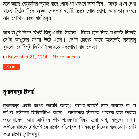
মনে আছে বেড়ালটার ল্যাজ বাদে গোটা গা ধবধবে সাদা ছিল। অথচ এখন দেখা
যাচ্ছে পিঠের দিকে একটা পেল্লায় খয়েরী রঙের গোল ছোপ, আর তার ওপরে
সাদা শৌখিন একটা হার্ট চিহ্ন।
আর তখুনি জিভে বিশ্রী কিছু একটা ঠেকলো। জিভে হাত দিয়ে দেখতেই দিতেই
সে'টা আঙুলের ডগায় উঠে এলো। সে'টা চোখের কাছে আনতেই সমরবাবু
বুঝলেন যে বিশ্রী জিনিসটা আদতে একগোছা সাদা লোম।
at
November 21, 2024
No comments:
Share
মৃণালবাবুর রিসার্চ
মৃণালবাবুর একটা রাগের ডায়েরি আছে। রাগের ডায়েরি মানে ভাববেন না যে
তা'তে সঙ্গীতের ছিটেফোঁটাও আছে। ভদ্রলোক নিজেকে গবেষক বলে ভাবতে
ভালোবাসেন, আর আজীবন তাঁর গবেষণার বিষয় হলো রাগ; মানুষের রাগ।
কাউকে রাগতে দেখলেই সে রাগের বহিঃপ্রকাশ সম্বন্ধে নিজের অব্জার্ভেশন নোট
করে রাখেন মৃণালবাবু।