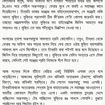
বৈদ্যবাটির মানুষ, অথচ ভক্তির গুণে তিব্বতি পাহাড়ের গুহার হাড় কাঁপানো
ঠাণ্ডাও সয়ে গেছিল অরূপবাবুর। ফেরার মুখে সে বাবাই এ মহামন্ত্র কানে
দিয়েছিলেন। তিব্বতি ভাষায় মন্ত্রের নাম যহিদ্যেয্যাবশোস, সে মন্ত্রেই নাকি
আদত মুক্তি। মুক্তির প্রসেসটা ঠিক কী'রকম সে'টা খোলসা করেননি বাবা।
তাছাড়া আত্মোপলব্ধি ছাড়া মুক্তির মত হাইভোল্টেজ জিনিস আয়ত্ত করা
সম্ভবও নয়। মুক্তি তো আর শর্টহ্যান্ডে ডিক্টেশন নেওয়া নয়।
সংসারের হ্যাপা অরূপবাবুকে সামলাতে হয়নি কোনোদিন। তবুও, তিব্বত থেকে
ফেরার পর অফিস আর পাড়ার ক্লাব নিয়ে ফের মেতে ওঠায় মুক্তি ব্যাপারটায়
সামান্য জল এসে মিশেছিল। তবে তিব্বতি বাবা পইপই করে বলে দিয়েছেন এ
জিনিস নিয়ে তাড়াহুড়ো কিছুতেই নয়। মুক্তির ডাক যেদিন অন্তরে এসে টোকা
মারবে, সেদিনই সেই মন্ত্রের প্রতি নিজেকে সঁপে দিতে হবে।
আজ সন্ধের দিকে হাঁটতে বেরিয়ে একটু নিরিবিলি এলাকা দেখে বসে
পড়েছিলেন। আজকের সূর্যাস্তটা যেন খানিকটা অন্যরকম ঠেকলো; খানিকটা
বিষণ্ণ, আর খানিকটা স্বস্তির। টের পেলেন অরূপবাবু; সময় এসেছি।
তিব্বতিবাবাকে সতেরোবার পেন্নাম ঠুকে বাহাত্তরবার সে মহামন্ত্র আওড়ালেন।
যাবতীয় কোলাহল স্তিমিত হয়ে এলো। একটা অসামান্য তন্দ্রায় ভেসে
যাচ্ছিলেন অরূপবাবু। টের পাচ্ছিলেন মুক্তির রঙ পানসে গোলাপি। বুঝতে
পারছিলেন আর পিছুটান রইল না।