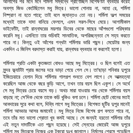
আলাপের পর মনে মনে শর্মিলা সম্বন্ধে প্রাণোচ্ছল বিশেষণটা ব্যবহার করেই
অবশ্য জিভ কেটেছিলেন মধু মিত্র। ভালো শোনায় না, আহা রে, শর্মিলা
নিষ্প্রাণ না হতে পারে; তাই বলে জ্যান্তও তো নয়। শর্মিলা অল্প সময়ের
মধ্যেই তাকে দাদা বানিয়ে ফেললে, এমন সরল-সিধে মেয়ে। আগামীকাল
ভাইফোঁটা, তাই রান্নাঘরের ময়লার ডিবের থেকে মাছের আঁশগুলো পরিষ্কার
করেনি মধু। এমনিতে তার শুচিবাই সাংঘাতিক, অপরিচ্ছন্নতা সে সহ্য করতে
পারে না। কিন্তু ওই আঁশের গন্ধটা শর্মিলার ভারি পছন্দ। মেয়েটার জন্য
একদিন এ জিনিস বরদাস্ত করাই যায়, রান্নাঘর ব্যবহার না করলেই হলো।
শর্মিলার প্রতি একটা কৃতজ্ঞতা বোধও আছে মধু মিত্রের। ও ছিল বলেই এত
সুন্দর ফ্ল্যাটটা প্রায় জলের দরে ভাড়া পেয়ে গেল সে। তা'ছাড়া শনিবার দুপুরে
ইজিচেয়ারে হেলান দিয়ে শর্মিলার গালগল্প শুনতে বেশ লাগে। সে আত্মহত্যা
করেছিল আজ থেকে বছর কুড়ি আগে, তখন তার বয়স ছিল একুশ। সে অর্থে
সে মধু মিত্রর চেয়ে বয়সে বড়। অথচ মারা যাওয়ার পর থেকে শর্মিলার বয়স
বাড়ছে না; সে'দিক থেকে তাকে কচি খুকিও বলা চলে। শর্মিলা ছোট বোনের মতই
আবদারের সুরে কথা বলে, দিব্যি লাগে মধু মিত্রের। বিশেষত ছুটির দুপুর মানেই
শর্মিলা আড্ডার আসর জমাবেই। মধু মিত্র নিজে বিশেষ গল্প বলতে পারে না,
তবে তাঁর মত ভালো শ্রোতা খুব কমই আছে। সে জন্যই হয়তো শর্মিলার তাঁর
এই নতুন দাদাটিকে এত পছন্দ হয়েছে। সেই স্নেহের জোরেই আজ দুপুরে
শর্মিলা মধু মিত্রকে নিজের এক টুকরো দুঃখ জানালে। নির্মলের প্রেমে পড়েছিল