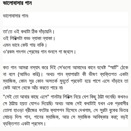
ভালোবাসার গান
ভালোবাসার গান৷
তা'তে ওই কথাটা ঠিক দাঁড়ায়নি।
ওই লিরিক্সটা বড্ড ন্যাকা ন্যাকা।
এমন ভাবে কেউ গায় নাকি।
ও'রকম গদগদ প্রেমের গান শুনলে গা জ্বলে।
কত গান আমরা নস্যাৎ করে দিই সে'গুলো আমাদের কানে যথেষ্ট "স্মার্ট" ঠেকে
না বলে (আমিও করি)। অথচ গান ব্যাপারটা কী ভীষণ ব্যক্তিগত একটা
ম্যাজিক, কোন সুর কোন অসতর্ক মুহূর্তে প্রফেট হয়ে পাশে এসে দাঁড়াবে তা
কেউ আগে থেকে আঁচ করতে পারে না৷
"সেই তো আবার কাছে এলে" গানটার লিরিক্স নিয়ে বেশ কিছু ঠাট্টা শুনেছি৷ কখনও
সে ঠাট্টায় হয়ত যোগও দিয়েছি৷ অথচ আজ সেই কথাটাই যখন এক প্রবাসীর
তোলা হাওড়া ব্রীজের ফটোর ক্যাপশন হিসেবে দেখলাম, সে সুরটা বুকের ভিতর
মোচড় দিল৷ গান, গানের ম্যাজিক, আর সে ম্যাজিক আবিষ্কার করা; বড়ই
ব্যক্তিগত একটা প্রসেস।