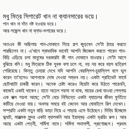
মধু মিত্র সিগারেট খান না ক্যানসারের ভয়ে।
পান খান না দাঁত নষ্ট হওয়ার ভয়ে।
আর লজেন্স খান না ব্লাড-শুগারের ভয়ে।
অতএব কী অছিলায় পান-দোকানে গিয়ে গল্প জুড়বেন সে'টা ঠাহর করতে
পারছিলেন না। এ'খানে স্বাভাবিক ভাবেই আপনি জিজ্ঞেস করতে পারেন পান-
বিড়ি এড়িয়ে চলা মানুষের দরকারটা কী পান দোকানে যাওয়ার। সে'টা আগে
বুঝিয়ে বলি। মধু মিত্রকে ঠিক যুবক বলা চলে না, নয় নয় করে বয়স ছত্রিশ
পেরিয়েছে। কিন্তু চেহারা দেখে যদি আপনি বেয়াল্লিশ-চুয়াল্লিশ বলে ভুল
করেন তা'হলেও আপনাকে দোষ দেওয়া সম্ভব নয়। একটা প্রাইভেট ফার্মে
ছোটখাটো চাকরী করেন। অনেক চেষ্টা করেও বিয়েটা করে উঠতে পারেননি,
কাজেই একাই থাকেন। হাতে অঢেল পয়সা না থাক, মায়ের রেখা যাওয়া পেল্লায়
এক বাক্স গয়না আছে; সে'টা বেচে নিশ্চিন্তে একটা ব্যাচেলর জীবন ফুর্তিতে
কাটিয়ে দেওয়া যায়। অবসর সময়ে বই কেনেন আর মোবাইলে রিল দেখেন।
সম্প্রতি একটা নতুন বাড়ি ভাড়া নিয়ে এ পাড়ায় এসে উঠেছেন। দিব্যি ছিমছাম
ফ্ল্যাট, মারাত্মক সুন্দর একটা ব্যালকনি আর ইয়াব্বড় একটা ড্রয়িং রুম। আর
আছে একটা পেত্নী, শর্মিলা নামে। শর্মিলা সদালাপী, প্রাণোচ্ছল। প্রথম