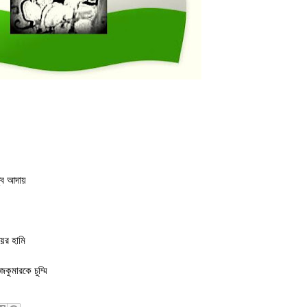
ব আদায়
য়ের হামি
কুমারকে চুম্মি