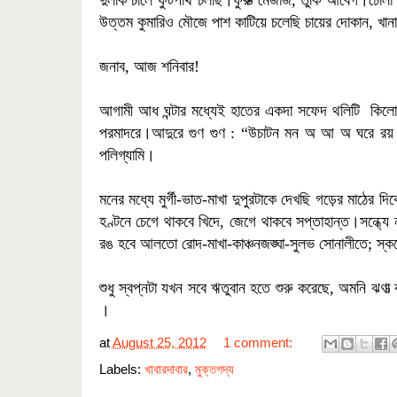
দুলকি চালে ফুটপাথ চলছি
।
ফুরুত্‍ মেজাজ
,
তুর্কি আবেগ
।
ঢোলা 
উত্তম কুমারিও মৌজে পাশ কাটিয়ে চলেছি চায়ের দোকান
,
খানা 
জনাব
,
আজ শনিবার
!
আগামী আধ ঘন্টার মধ্যেই হাতের একদা সফেদ থলিটি কিলো-
পরমাদরে
।আদুরে
গুণ গুণ : “উচাটন মন অ আ অ ঘরে র
পলিগ্যামি
।
মনের মধ্যে মুর্গী-ভাত-মাখা দুপুরটাকে দেখছি গড়ের মাঠের দ
হণ্টনে চেগে থাকবে খিদে
,
জেগে থাকবে সপ্তাহান্ত
।সন্ধ্যে
রঙ হবে আলতো রোদ-মাখা-কাঞ্চনজঙ্ঘা-সুলভ সোনালীতে
;
স্
শুধু স্বপ্নটা যখন সবে ঋতুবান হতে শুরু করেছে
,
অমনি ঝণাত্‍
।
at
August 25, 2012
1 comment:
Labels:
খাবারদাবার
,
মুক্তগদ্য