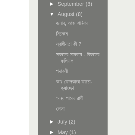
►
September
(8)
▼
August
(8)
জনাব, আজ শনিবার
সিস্টেম
স্বাধীনতা কী ?
সফলের সাফল্য - বিফলের
ফলিডল
পদাবলী
অথ কোলকাতা কড়চা-
ক্যাওড়া
অন্য পারের রাখী
সোনা
►
July
(2)
►
May
(1)