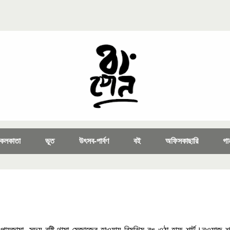
কলকাতা
ভূত
উৎসব-পার্বণ
বই
অফিসকাছারি
গা