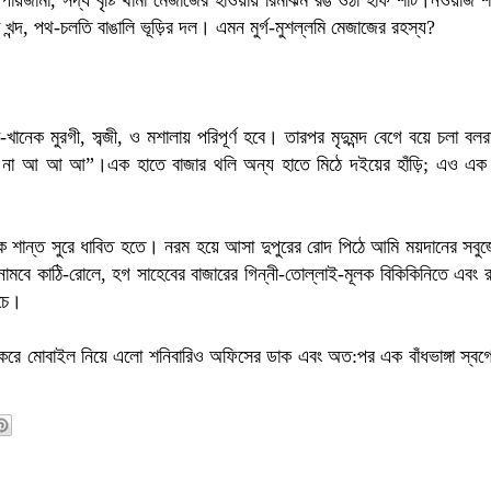
পায়জামা
,
সদ্য বৃষ্টি থামা মেজাজের হাওয়ায় রিমঝিম রঙ ওঠা হাফ শার্ট
।
নওয়াজ 
খন্দ
,
পথ-চলতি বাঙালি ভূড়ির দল
।
এমন মুর্গ-মুশল্লমি মেজাজের রহস্য
?
খানেক মুরগী
,
সব্জী
,
ও মশালায় পরিপূর্ণ হবে
।
তারপর মৃদুমন্দ বেগে বয়ে চলা বল
য় না আ আ আ”
।
এক হাতে বাজার থলি অন্য হাতে মিঠে দইয়ের হাঁড়ি
;
এও এক প্
িকে শান্ত সুরে ধাবিত হতে।
নরম হয়ে আসা দুপুরের রোদ পিঠে আমি ময়দানের সবুজ
 নামবে কাঠি-রোলে
,
হগ সাহেবের বাজারের গিন্নী-তোল্লাই-মূলক বিকিকিনিতে এবং র
কচে।
 করে মোবাইল নিয়ে এলো শনিবারিও অফিসের ডাক এবং অত:পর এক বাঁধভাঙ্গা স্বগো