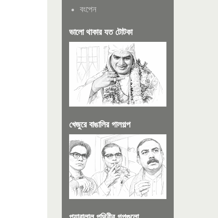
বংপেন
ভালো থাকার যত টোটকা
খেজুরে বাঙালির গালগল্প
প্যারালাল পৃথিবীর গল্পগুলো