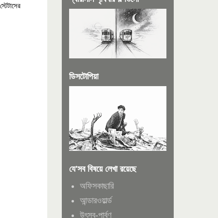
.স্টেটাসের
ডিসটোপিয়া
যে'সব বিষয়ে লেখা রয়েছে
অফিসকাছারি
আন্ডারওয়ার্ল্ড
উৎসব-পার্বণ