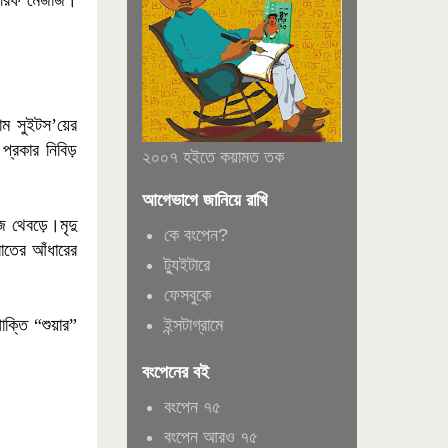
শরিফ মেজাজ
।
রাম সুইটস
’
য়ের
রকার নিবিড়
২০০৭ হইতে কয়ামত তক
আগেভাগে জানিয়ে রাখি
ে থেবড়ে
।
মৃদু
কে বংপেন?
াতের আঁধারের
ট্যুইটারে
ফেসবুকে
ইন্সটাগ্রামে
ক্তি “শুয়ার”
বংপেনের বই
বংপেন ৭৫
বংপেন আরও ৭৫