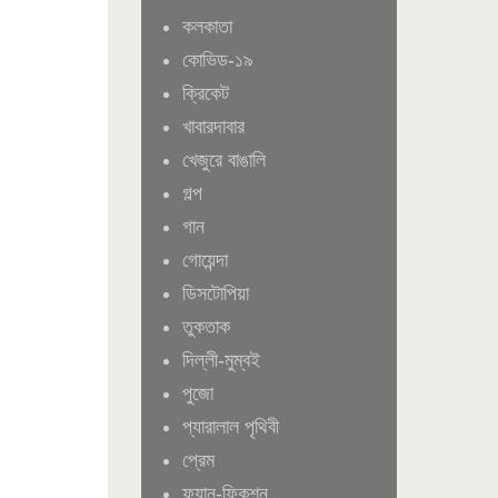
কলকাতা
কোভিড-১৯
ক্রিকেট
খাবারদাবার
খেজুরে বাঙালি
গল্প
গান
গোয়েন্দা
ডিসটোপিয়া
তুকতাক
দিল্লী-মুম্বই
পুজো
প্যারালাল পৃথিবী
প্রেম
ফ্যান-ফিকশন