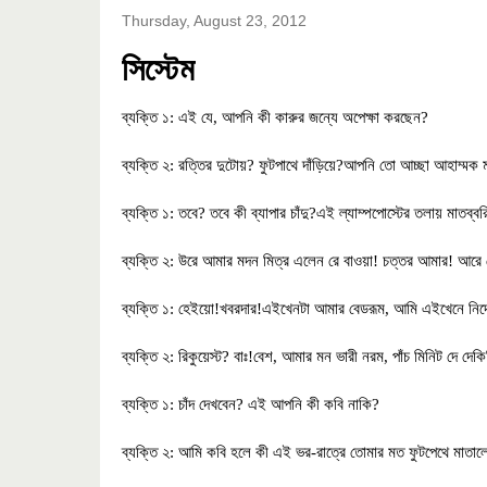
Thursday, August 23, 2012
সিস্টেম
ব্যক্তি ১: এই যে
,
আপনি কী কারুর জন্যে অপেক্ষা করছেন
?
ব্যক্তি ২: রত্তির দুটোয়
?
ফুটপাথে দাঁড়িয়ে
?
আপনি তো আচ্ছা আহাম্মক ম
ব্যক্তি ১: তবে
?
তবে কী ব্যাপার চাঁদু
?
এই ল্যাম্পপোস্টের তলায় মাতব্ব
ব্যক্তি ২: উরে আমার মদন মিত্র এলেন রে বাওয়া! চত্তর আমার
!
আরে র
ব্যক্তি ১: হেইয়ো!খবরদার!এইখেনটা আমার বেডরূম
,
আমি এইখেনে নিদ
ব্যক্তি ২: রিকুয়েস্ট
?
বাঃ!
বেশ
,
আমার মন ভারী নরম
,
পাঁচ মিনিট দে দেকি
ব্যক্তি ১: চাঁদ দেখবেন
?
এই আপনি কী কবি নাকি
?
ব্যক্তি ২: আমি কবি হলে কী এই ভর-রাত্রে তোমার মত ফুটপেথে মাতালে