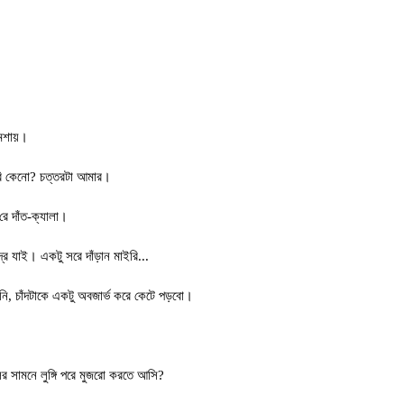
শায়
।
রি কেনো
?
চত্তরটা আমার
।
ে দাঁত-ক্যালা।
্রে যাই।
একটু সরে দাঁড়ান মাইরি
...
নি
,
চাঁদটাকে একটু অবজার্ভ করে কেটে পড়বো।
র সামনে লুঙ্গি পরে মুজরো করতে আসি
?