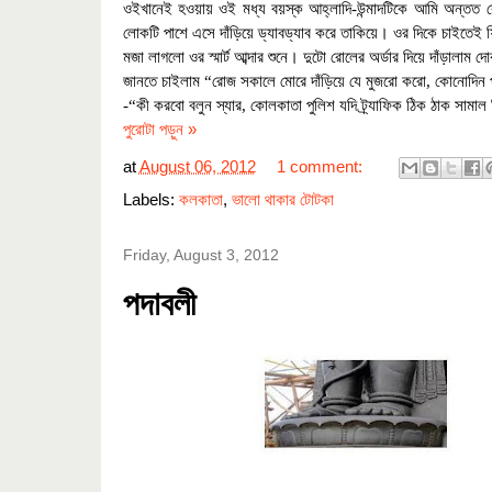
ওইখানেই হওয়ায় ওই মধ্য বয়স্ক আহ্লাদি-উন্মাদটিকে আমি অন্তত ব
।
লোকটি পাশে এসে দাঁড়িয়ে ড্যাবড্যাব করে তাকিয়ে
ওর দিকে চাইতেই 
।
মজা লাগলো ওর স্মার্ট আব্দার শুনে
দুটো
রোলের অর্ডার দিয়ে দাঁড়ালাম 
জানতে চাইলাম “রোজ সকালে মোরে দাঁড়িয়ে যে মুজরো করো
,
কোনোদিন প
-“কী করবো বলুন স্যার
,
কোলকাতা পুলিশ যদি ট্র্যাফিক ঠিক ঠাক সামাল 
পুরোটা পড়ুন »
at
August 06, 2012
1 comment:
Labels:
কলকাতা
,
ভালো থাকার টোটকা
Friday, August 3, 2012
পদাবলী