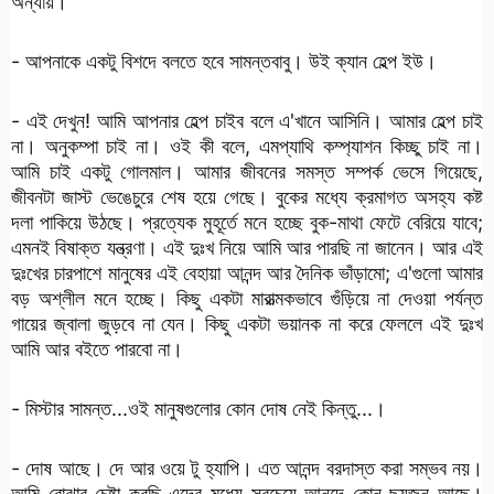
অন্যায়।
- আপনাকে একটু বিশদে বলতে হবে সামন্তবাবু। উই ক্যান হেল্প ইউ।
- এই দেখুন! আমি আপনার হেল্প চাইব বলে এ'খানে আসিনি। আমার হেল্প চাই
না। অনুকম্পা চাই না। ওই কী বলে, এমপ্যাথি কম্প্যাশন কিচ্ছু চাই না।
আমি চাই একটু গোলমাল। আমার জীবনের সমস্ত সম্পর্ক ভেসে গিয়েছে,
জীবনটা জাস্ট ভেঙেচুরে শেষ হয়ে গেছে। বুকের মধ্যে ক্রমাগত অসহ্য কষ্ট
দলা পাকিয়ে উঠছে। প্রত্যেক মুহূর্তে মনে হচ্ছে বুক-মাথা ফেটে বেরিয়ে যাবে;
এমনই বিষাক্ত যন্ত্রণা। এই দুঃখ নিয়ে আমি আর পারছি না জানেন। আর এই
দুঃখের চারপাশে মানুষের এই বেহায়া আনন্দ আর দৈনিক ভাঁড়ামো; এ'গুলো আমার
বড় অশ্লীল মনে হচ্ছে। কিছু একটা মারাত্মকভাবে গুঁড়িয়ে না দেওয়া পর্যন্ত
গায়ের জ্বালা জুড়বে না যেন। কিছু একটা ভয়ানক না করে ফেললে এই দুঃখ
আমি আর বইতে পারবো না।
- মিস্টার সামন্ত...ওই মানুষগুলোর কোন দোষ নেই কিন্তু...।
- দোষ আছে। দে আর ওয়ে টু হ্যাপি। এত আনন্দ বরদাস্ত করা সম্ভব নয়।
আমি বোঝার চেষ্টা করছি এদের মধ্যে সবচেয়ে আনন্দে কোন ছয়জন আছে।