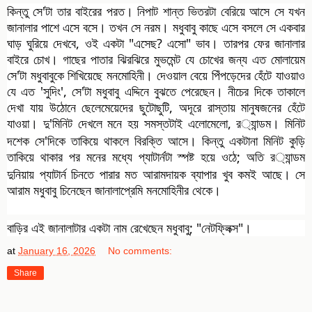
কিন্তু সে'টা তার বাইরের পরত। নিপাট শান্ত ভিতরটা বেরিয়ে আসে সে যখন
জানালার পাশে এসে বসে। তখন সে নরম। মধুবাবু কাছে এসে বসলে সে একবার
ঘাড় ঘুরিয়ে দেখবে, ওই একটা "এসেছ? এসো" ভাব। তারপর ফের জানালার
বাইরে চোখ। গাছের পাতার ঝিরঝিরে মুভমেন্ট যে চোখের জন্য এত মোলায়েম
সে'টা মধুবাবুকে শিখিয়েছে মনমোহিনী। দেওয়াল বেয়ে পিঁপড়েদের হেঁটে যাওয়াও
যে এত 'সুদিং', সে'টা মধুবাবু এদ্দিনে বুঝতে পেরেছেন। নীচের দিকে তাকালে
দেখা যায় উঠোনে ছেলেমেয়েদের ছুটোছুটি, অদূরে রাস্তায় মানুষজনের হেঁটে
যাওয়া। দু'মিনিট দেখলে মনে হয় সমস্তটাই এলোমেলো, র
্যান্ডম। মিনিট
দশেক সে'দিকে তাকিয়ে থাকলে বিরক্তি আসে। কিন্তু একটানা মিনিট কুড়ি
তাকিয়ে থাকার পর মনের মধ্যে প্যাটার্নটা স্পষ্ট হয়ে ওঠে; অতি র
্যান্ডম
দুনিয়ায় প্যাটার্ন চিনতে পারার মত আরামদায়ক ব্যাপার খুব কমই আছে। সে
আরাম মধুবাবু চিনেছেন জানালাপ্রেমি মনমোহিনীর থেকে।
বাড়ির এই জানালাটার একটা নাম রেখেছেন মধুবাবু; "নেটফ্লিক্স"।
at
January 16, 2026
No comments:
Share