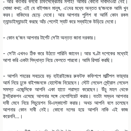
- আর কতবার বলবো চীফসেক্রেটারি মশাই! আমার কোনো দাবীদাওয়া নেই।
সোজা কথা; এই যে বাইশজন মানুষ, এ'দের মধ্যে অন্তত ছ'জনকে আমি খুন
করব। বাকিদের ছেড়ে দেবো। আর আপনার পুলিশ বা আর্মি কোন রকম
ত্যান্ডাইম্যান্ডাই করছে আঁচ পেলেই স্যাট করে সব্বাইকে উড়িয়ে দেবো।
- কোন ছ'জন আপনার টার্গেট সে'টা অন্তত জানা দরকার।
- সে'টা এখনও ঠিক করে উঠতে পারিনি জানেন। আর ঘণ্টা দশেকের মধ্যেই
আশা করি একটা সিদ্ধান্ত নিয়ে ফেলতে পারবো। আমি রিসার্চ করছি।
- আপনি শহরের সবচেয়ে বড় হাইরাইজের রুফটফ কফিশপে মাল্টিপল ফায়্যার
আর্ম নিয়ে ঢুকে বাইশজনকে হোস্টেজ নিয়েছেন। স্টেট লেভেল সেন্ট্রাল লেভেল
সমস্ত এজেন্সিকে আপনি একা হাতে পরাস্ত করেছেন। উঁচু মহল থেকে
ইন্সট্রাকশন এসেছে আপনার সঙ্গে নেগোশিয়েট করার। যতটা সম্ভব আপনার
দাবী মেনে নিয়ে সিচুয়েশন ডিএস্কালেট করার। অথচ আপনি বলে চলেছেন
আপনার কোন দাবী নেই। কোনো দলের হয়ে আপনি নাকি এই কাজ
করেননি...।