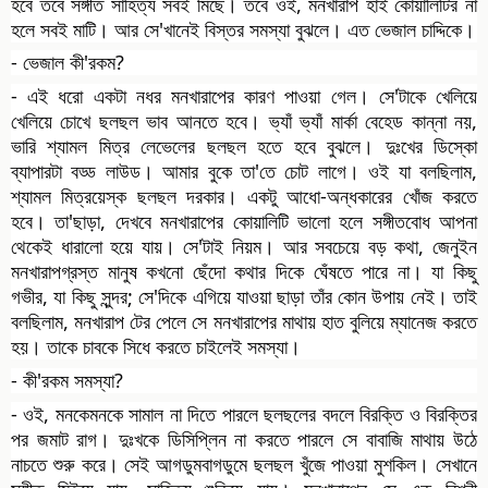
হবে তবে সঙ্গীত সাহিত্য সবই মিছে। তবে ওই, মনখারাপ হাই কোয়ালিটির না
হলে সবই মাটি। আর সে'খানেই বিস্তর সমস্যা বুঝলে। এত ভেজাল চাদ্দিকে।
- ভেজাল কী'রকম?
- এই ধরো একটা নধর মনখারাপের কারণ পাওয়া গেল। সে'টাকে খেলিয়ে
খেলিয়ে চোখে ছলছল ভাব আনতে হবে। ভ্যাঁ ভ্যাঁ মার্কা বেহেড কান্না নয়,
ভারি শ্যামল মিত্র লেভেলের ছলছল হতে হবে বুঝলে। দুঃখের ডিস্কো
ব্যাপারটা বড্ড লাউড। আমার বুকে তা'তে চোট লাগে। ওই যা বলছিলাম,
শ্যামল মিত্রয়েস্ক ছলছল দরকার। একটু আধো-অন্ধকারের খোঁজ করতে
হবে। তা'ছাড়া, দেখবে মনখারাপের কোয়ালিটি ভালো হলে সঙ্গীতবোধ আপনা
থেকেই ধারালো হয়ে যায়। সে'টাই নিয়ম। আর সবচেয়ে বড় কথা, জেনুইন
মনখারাপগ্রস্ত মানুষ কখনো ছেঁদো কথার দিকে ঘেঁষতে পারে না। যা কিছু
গভীর, যা কিছু সুন্দর; সে'দিকে এগিয়ে যাওয়া ছাড়া তাঁর কোন উপায় নেই। তাই
বলছিলাম, মনখারাপ টের পেলে সে মনখারাপের মাথায় হাত বুলিয়ে ম্যানেজ করতে
হয়। তাকে চাবকে সিধে করতে চাইলেই সমস্যা।
- কী'রকম সমস্যা?
- ওই, মনকেমনকে সামাল না দিতে পারলে ছলছলের বদলে বিরক্তি ও বিরক্তির
পর জমাট রাগ। দুঃখকে ডিসিপ্লিন না করতে পারলে সে বাবাজি মাথায় উঠে
নাচতে শুরু করে। সেই আগডুমবাগডুমে ছলছল খুঁজে পাওয়া মুশকিল। সেখানে