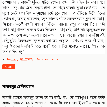
দেওয়ার সময় কাগজটা মুড়িয়ে সরিয়ে রাখেন। তখন এইসব হিজবিজ ভাবনা মনে
আসে। মনু রোজ এসে "সত্তর টাকা" বলা মাত্র ভাবনার সুতো কেটে যাবে। সে
সুতো কেটে যাওয়াটাও অভ্যাসের ফর্দে ঢুকে গেছে। এ টেবিলের উল্টো দিকের
চেয়ারে রাণু বসেছে কয়েকবার, হলুদ আলোয় তাঁকে মনকেমনভাবে সুন্দর লাগতো।
"মনকেমনভাবে" কথাটা সম্ভবত বিটকেল বাঙলা, রাণুর অভ্যাস ছিলো এ'টা
বলা। রাণু থাকতে কতবার শুধরে দিয়েছেন। রাণু নেই, তাই তাঁর ভুলচুলগুলোকে
বড় আপন বোধ হয়, মনকেমনভাবে আপন। হলুদ আলোয় রাণুর না থাকাটায় এই
রেস্টুরেন্টের বিকেলগুলো ন্যালাক্যাবলা হয়ে পড়েছে। হঠাৎ যে আজ কী হলো,
মনুর "সত্তর টাকা"র উত্তরে পকেট হাত না দিয়ে মনোহর বললেন, "আর এক
কাপ চা দিও মনু"।
at
January 16, 2026
No comments:
Share
সাহাবাবুর রেসিগনেশন
সহকর্মী হিসেবে সাহাবাবুর তুলনা হয় না৷ কর্মঠ, সৎ, এবং হাসিখুশি। কাজে ফাঁকি
একদম বরদাস্ত করতে পারেন না, অথচ কী ভাবে যেন ইঁদুরদৌড় থেকে গা