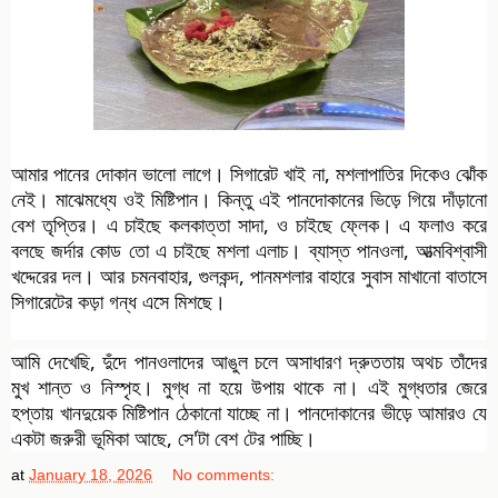
আমার পানের দোকান ভালো লাগে। সিগারেট খাই না, মশলাপাতির দিকেও ঝোঁক
নেই। মাঝেমধ্যে ওই মিষ্টিপান। কিন্তু এই পানদোকানের ভিড়ে গিয়ে দাঁড়ানো
বেশ তৃপ্তির। এ চাইছে কলকাত্তা
সাদা, ও চাইছে ফ্লেক। এ ফলাও করে
বলছে জর্দার কোড তো এ চাইছে মশলা এলাচ। ব্যাস্ত পানওলা, আত্মবিশ্বাসী
খদ্দেরের দল। আর চমনবাহার, গুলকন্দ, পানমশলার বাহারে সুবাস মাখানো বাতাসে
সিগারেটের কড়া গন্ধ এসে মিশছে।
আমি দেখেছি, দুঁদে পানওলাদের আঙুল চলে অসাধারণ দ্রুততায় অথচ তাঁদের
মুখ শান্ত ও নিস্পৃহ। মুগ্ধ না হয়ে উপায় থাকে না। এই মুগ্ধতার জেরে
হপ্তায় খানদুয়েক মিষ্টিপান ঠেকানো যাচ্ছে না। পানদোকানের ভীড়ে আমারও যে
একটা জরুরী ভূমিকা আছে, সে'টা বেশ টের পাচ্ছি।
at
January 18, 2026
No comments: