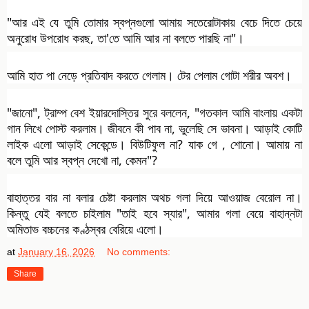
"আর এই যে তুমি তোমার স্বপ্নগুলো আমায় সতেরোটাকায় বেচে দিতে চেয়ে
অনুরোধ উপরোধ করছ, তা'তে আমি আর না বলতে পারছি না"।
আমি হাত পা নেড়ে প্রতিবাদ করতে গেলাম। টের পেলাম গোটা শরীর অবশ।
"জানো", ট্রাম্প বেশ ইয়ারদোস্তির সুরে বললেন, "গতকাল আমি বাংলায় একটা
গান লিখে পোস্ট করলাম। জীবনে কী পাব না, ভুলেছি সে ভাবনা। আড়াই কোটি
লাইক এলো আড়াই সেকেন্ডে। বিউটিফুল না? যাক গে , শোনো। আমায় না
বলে তুমি আর স্বপ্ন দেখো না, কেমন"?
বাহাত্তর বার না বলার চেষ্টা করলাম অথচ গলা দিয়ে আওয়াজ বেরোল না।
কিন্তু যেই বলতে চাইলাম "তাই হবে স্যার", আমার গলা বেয়ে বাহান্নটা
অমিতাভ বচ্চনের কণ্ঠস্বর বেরিয়ে এলো।
at
January 16, 2026
No comments:
Share