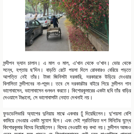
সন্দীপন ভ্যান চালান। এ মাল ও মাল, এ'খান থেকে ও'খান। ভোর থেকে
সন্ধে, হপ্তায় ছ'দিন। বাড়তি রেটে পয়সা দিলে রোববারও বেরিয়ে পড়তে
আপত্তি নেই তাঁর। টাকা জিনিসটা দরকারি, দরকারকে
উড়িয়ে দেওয়ার
বিলাসিতা সন্দীপনের না-পসন্দ। তবে সে দরকারটার বাইরে গিয়ে সন্দীপন গান
ভালোবাসেন, ভালোবাসেন গুনগুন করতে। কিশোরকুমারের একটা ছবি তাঁর বাড়ির
দেওয়ালে টাঙানো, সে ভালোবাসাটা নেহাত দেখনাই নয়।
ফুডডেলিভারি অ্যাপের দুনিয়ায় মাঝে একবার ঢুঁ দিয়েছিলেন। দু'পয়সা বেশি
কামিয়ে নেওয়ার একটা সুযোগ ছিল। এবং সেই প্রতিনিয়ত দশ মিনিটের যুদ্ধে
কিশোরকুমার বিদেয় নিয়েছিলেন। বিদেয় নেওয়াটা বড় কথা নয়। সন্দীপন আজও