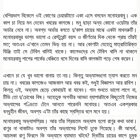
বেশিরভাগ বিকেলে ওই কোণের চেয়ারটাতে একা এসে বসবেন মনোহরবাবু। এক
কাপ চা নিয়ে মন দেবেন খবরের কাগজে। মনু ছাড়া অন্য কোনো ওয়েটার তাঁর
অর্ডার নেবে না। অবশ্য অর্ডার বলতে দু'কাপ
চায়ের মাঝে একটা মাখনরুটি।
মনোহরবাবুর ভাগ্য ভালো এ রেস্টুরেন্ট বয়স ও জীর্ণতার দিক থেকে প্রায় তাঁরই
মত; অতএব এ'খানে তেমন ভিড় হয় না। আর কোণাটা যেহেতু মাত্রাতিরিক্ত
ঘিঞ্জি তাই সে টেবিল খালিই থাকে। কালেভদ্রে সে টেবিল খালি না থাকলে
মনোহরবাবু পাশের পার্কের বেঞ্চিতে বসে দিনের বাসি কাগজটা পড়ে শেষ করেন।
এখানে চা যে খুব ভালো বানায় তা নয়। কিন্তু অভ্যাসগুলো ত্যাগ করতে মন
চায় না। খবরের কাগজেও আজকাল আর খবর কই, শুধুই বিজ্ঞাপন আর রাবিশ।
কিন্তু ওই, অভ্যাস ছেড়ে কোথায়ই বা যাবেন। গান শুনতে ভালো লাগে না,
টিভি তো দু'চোখের বিষ। অহেতুক অগভীর আড্ডা ব্যাপারটাকে কিছুতেই নিজের
অভ্যাসের গণ্ডিতে টেনে আনতে পারেননি মনোহর। অতএব একপ্রকার
বন্ধুহীন জীবন, অবশ্য এ'টা তাঁর কাছে স্বস্তির বলে মনে হয়।
মনোহরবাবু অভ্যাসপ্রিয়। আর তাঁর প্রিয়তম অভ্যাস হলো রাণুর কথা ভাবা।
রাণুর না থাকাটাও অবশ্য তাঁর অভ্যাসের লিস্টে ঢুকে গিয়েছে। কী আশ্চর্য,
আচমকা রাণু ফিরলে কি অভ্যাসে ব্যাঘাত ঘটবে? দ্বিতীয় চায়ের কাপে চুমুক