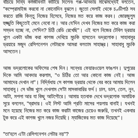
বাঁচিয়ে দিব্যি কর্মজীবনটা কাটিয়ে দিলেন৷ গপ্প-আড্ডায় মাঝেমধ্যেই বলতেন,
"কম্প্রোমাইজ করবো না কোনোদিন বুঝলে। জুতো সেলাই থেকে চণ্ডীপাঠ সব
করতে রাজি কিন্তু নিজের হিসেবে, নিজের মত করে কাজ করব। জোরজুলুম
হুজ্জুতি কিছুতেই মেনে নেবো না। আর যে'দিন দেখব নিজের মত করে কাজ করা
সম্ভব হচ্ছে না, সে'দিন? চিঠি রেডি
রেখেছি"। এই বলে নিজের টেবিল ড্রয়ার
খুলে একটা ভাঁজ করা কাগজ দেখিয়ে মুচকি হাসতেন ভদ্রলোক। সাহাবাবুর
ড্রয়ারে মজুদ রেসিগনেশন লেটারকে আমরা বলতাম সাহাস্ত্র। সাহাবাবু মুচকি
আসতেন।
আজ ভদ্রলোকের অফিসের শেষ দিন। সন্ধেয় ফেয়ারওয়েল ফাঙশন। দুপুরের
দিকে আমি আবদার করলাম, "ও চিঠির তো আর কোনো কাজ নেই। আজ
আমাদের দেখান না"। নির্দ্বিধায় সে কাগজ ড্রয়ার থেকে বের করে আমায় দিলেন
সাহাবাবু। সে ভাঁজ খুলে দেখলাম সে'টা মাসকাবারির ফর্দ। চাল, ডাল, তেল, নুন,
আটা, মশলা আর যা কিছু আটপৌরে। আমায় হতবাক দেখে ভদ্রলোক অমায়িক
সুরে বললেন, "ব্রাদার। ওই লিস্ট আমি প্রতি মাসের পয়লায় বানাই। যখনই
মনে হয়েছে নিজের মত করে কাজ করাটা কাজের চেয়েও জরুরি, তখনই একবার
টুক করে এই কাগজ খুলে নজর দিয়েছি। ম্যাজিকের মত কাজ দিয়েছে"।
"তা'হলে এ'টা রেসিগনেশন লেটার নয়"?