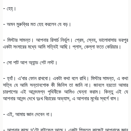
- হেহ্‌।
- অমন মুরুব্বির মত হেহ করলেন যে বড়।
- মিস্টার সামন্ত। আপনার রিসার্চ নির্ভুল। প্রেম, স্নেহ, ভালোবাসায় ভরপুর
একটা সংসারের মধ্যে আমি সত্যিই আছি। প্লাস, কেল্লা ফতে কেরিয়ার।
- সো শাট আপ অ্যান্ড গেট লস্ট।
- হ্যাঁ। এ'বার ফোন রাখবো। একটা কথা বলে রাখি। মিস্টার সামন্ত, এ কথা
সত্যি যে আমি সন্তানশোক কী জিনিস তা জানি না। জানলে হয়তো আমার
চারপাশের এই আনন্দমগ্ন পৃথিবীকে আমিও ঘেন্না করাম। কিন্তু এই যে
আপনার আনন্দ দেখে দুঃখ বিচারের অভ্যাস, এ আপনার মূর্খের স্বর্গে বাস।
- এই, আমায় জ্ঞান দেবেন না।
- আপনার কাছে দু'টো রাইফেল আছে। একটা পিস্তল কাজেই আপনাকে জ্ঞান