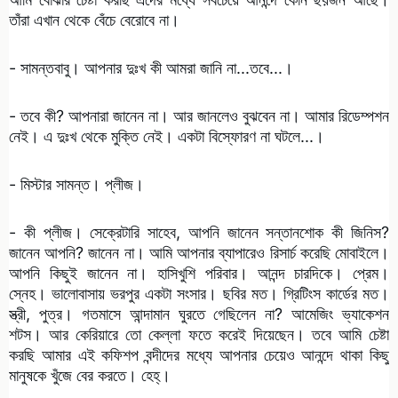
তাঁরা এখান থেকে বেঁচে বেরোবে না।
- সামন্তবাবু। আপনার দুঃখ কী আমরা জানি না...তবে...।
- তবে কী? আপনারা জানেন না। আর জানলেও বুঝবেন না। আমার রিডেম্পশন
নেই। এ দুঃখ থেকে মুক্তি নেই। একটা বিস্ফোরণ না ঘটলে...।
- মিস্টার সামন্ত। প্লীজ।
- কী প্লীজ। সেক্রেটারি সাহেব, আপনি জানেন সন্তানশোক কী জিনিস?
জানেন আপনি? জানেন না। আমি আপনার ব্যাপারেও রিসার্চ করেছি মোবাইলে।
আপনি কিছুই জানেন না। হাসিখুশি পরিবার। আনন্দ চারদিকে। প্রেম।
স্নেহ। ভালোবাসায় ভরপুর একটা সংসার। ছবির মত। গ্রিটিংস কার্ডের মত।
স্ত্রী, পুত্র। গতমাসে আন্দামান ঘুরতে গেছিলেন না? আমেজিং ভ্যাকেশন
শটস। আর কেরিয়ারে তো কেল্লা ফতে করেই দিয়েছেন। তবে আমি চেষ্টা
করছি আমার এই কফিশপ বন্দীদের মধ্যে আপনার চেয়েও আনন্দে থাকা কিছু
মানুষকে খুঁজে বের করতে। হেহ্‌।