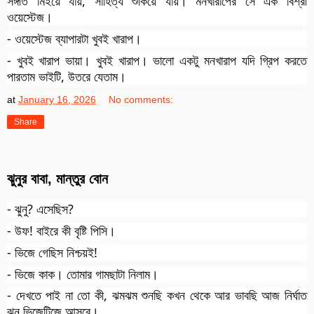
সঙ্গীত মিইয়ে যায়, সাহিত্য শুকিয়ে যায়। মনখারাপের সে এক বিশ্রী
ওয়েস্টেজ।
- ওয়েস্টেজ ব্যাপারটা খুবই খারাপ।
- খুবই খারাপ ভায়া। খুবই খারাপ। ভালো একটু মনখারাপ যদি গ্রিপ করতে
পারতাম ভাইটি, উতরে যেতাম।
at
January 16, 2026
No comments:
Share
ঝুনুর বাবা, মান্তুর বোন
- ঝুনু? এসেছিস?
- উফ! বাইরে কী বৃষ্টি পিসি।
- ভিজে গেছিস নিশ্চয়ই!
-
ভিজে কাক। তোমার গামছাটা নিলাম।
- দেখতে পাই না তো কী, ঝমঝম শুনছি কখন থেকে আর ভাবছি আজ নির্ঘাত
ঝুনু ভিজেটিজে আসবে।