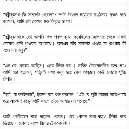
"রবীন্দ্রনাথ কি মামলেট খেতেন"? স্পষ্ট উৎপল দত্তের কণ্ঠস্বর নকল করে
বললেন, আমি রবি ঘোষের মত বিব্রত হলাম।
"রবীন্দ্রনাথকে তো আপনি গত পরশু ব্যান করেছিলেন আপনার থেকে একটা
নোবেল বেশি পাওয়ার অপরাধে। অতএব তাঁর মামলেট খাওয়া না খাওয়ায় কী
এসে যায় বলুন"।
"এই কে কোথায় আছিস। একে মিউট কর"। মার্কিন টেকনোলজির বহর দেখে
আমি তো হতবাক, সত্যিই কথা বন্ধ হয়ে গেল আড়ালে কেউ কোনো সুইচ
টেপায়।
"হ্যাঁ, যা বলছিলাম", ট্রাম্প বলা শুরু করলেন, "এই যে তুমি আমার হাতে-পায়ে
ধরে এতক্ষণ কান্নাকাটি করলে তাতে আমার মন গলেছে"।
আমি প্রতিবাদে মাথা নাড়তে গেলাম। টের পেলাম মাথা-ঘাড়ও মিউট করে
দিয়েছে। কোথায় লাগে চীনের টেকনোলজি।