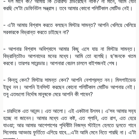
- দল মানে কী? আমায় কি টেররিস্ট ঠাউরেছেন নাকি? না মানে, আমি যেটা
করছি সে'টা ডেফিনিটল সন্ত্রাস। তবে আমার কোনো পলিটিকাল মোটিভ নেই।
- এ'টা আমায় বিশ্বাস করতে বলছেন মিস্টার সামন্ত? আপনি খেলিয়ে খেলিয়ে
সরকারকে বিভ্রান্ত করতে চাইছেন না?
- আপনার বিশ্বাস অবিশ্বাসে আমার কিছু এসে যায় না মিস্টার সামন্ত।
বিভ্রান্তিটাও আপনাদের মনের মধ্যে। আমি তো বলেছি। ছ'জনকে খতম
করবো। তারপর সারেন্ডার। আপনারা বেচাল চাললে বাইশজনই শেষ।
- কিন্তু কেন? মিস্টার সামন্ত কেন? আপনি নেশাগ্রস্ত নন। মিসগাইডেড
ইয়ুথ নন। আপনি ইনসিস্ট করছেন কোনো পলিটিকাল মোটিভ আপনার নেই।
তবু এতগুলো নির্দোষ মানুষকে মেরে আপনি কী পাবেন?
- চারদিকে এত আনন্দ। এত আলো। এই একটানা উৎসব। এ'সব আমার সহ্য
হচ্ছে না জানেন। আমার মধ্যে এত কষ্ট, এত গ্লানি, এত রাগ, এত হেরে
যাওয়া; আর আমার আশেপাশের পৃথিবীটা নিজস্ব স্টাইলে হেলতে দুলতে গানে
সিনেমায় আড্ডায় ফুর্তিতে এগিয়ে যাবে...এ'টা আমি মেনে নিতে পারছি না। এ'টা