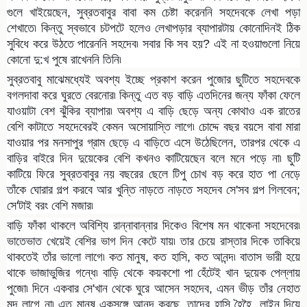
গুলে খাইয়েছেন, সুব্রতবাবুর বাবা কম চেষ্টা করেননি সহদেবকে লেখা পড়া
শেখাতে৷ কিন্তু স্বভাবে চটপটে হলেও লেখাপড়ার ব্যাপারটায় কোনোদিনই ঠিক
সুবিধে করে উঠতে পারেননি সহদেব৷ সবার কি সব হয়? এই না হওয়াগুলো নিয়ে
কোনো দু:খ পুষে রাখেননি তিনি৷
সুব্রতবাবু মাঝেমধ্যেই অবশ্য ইচ্ছে প্রকাশ করেন পুজোর ছুটিতে সহদেবকে
বগলদাবা করে ঘুরতে বেরনোর৷ কিন্তু এত বড় বাড়ি এতদিনের জন্য ফাঁকা ফেলে
যাওয়াটা বেশ ঝুঁকির ব্যাপার৷ অবশ্য এ বাড়ি ছেড়ে অন্য কোথাও এক রাতের
বেশি কাটাতে সহদেবেরই কেমন অসোয়াস্তি লাগে৷ চোদ্দে বছর বয়সে বাবা মারা
যাওয়ার পর মনসাপুর গ্রাম ছেড়ে এ বাড়িতে এসে উঠেছিলেন, তারপর থেকে এ
বাড়ির বাইরে দিন দুয়েকের বেশি কখনও কাটিয়েছেন বলে মনে পড়ে না৷ ছুটি
কাটিয়ে ফিরে সুব্রতবাবুর নয় বছরের ছেলে টিপু চোখ বড় করে হাত পা নেড়ে
তাঁকে ঘোরার গল্প করবে আর খুন্তি নাড়তে নাড়তে সহদেব সে'সব গল্প গিলবেন;
সে'টাই বরং বেশি মজার৷
বাড়ি ফাঁকা থাকলে অবিশ্যি রান্নাবান্নার দিকেও বিশেষ মন থাকেনা সহদেবের৷
ভাতেভাত খেয়েই বেশির ভাগ দিন কেটে যায়৷ তার চেয়ে রাস্তার দিকে তাকিয়ে
থাকতেই তাঁর ভালো লাগে৷ কত মানুষ, কত হাসি, কত আনন্দ৷ বাতাস ভারী হয়ে
থাকে ভাজাভুজির গন্ধে৷ বাড়ি থেকে কয়কশো পা হেঁটেই খান দুয়েক পেল্লায়
পুজো৷ দিনে একবার সে'খান থেকে ঘুরে আসেন সহদেব, এমন ভীড় তাঁর নেহাত
মন্দ লাগে না৷ এত মানুষ একসঙ্গে আনন্দ করছে, তাদের হাসি হৈহৈ, লাইন দিয়ে