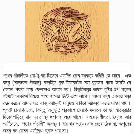
পথের পাঁচালীকে গো-টু-বই হিসেবে এতদিন কেন ব্যবহার করিনি কে জানে। এক
বন্ধু (সম্ভবত উজান) বলেছিল বুক-ক্রিকেটের মত র‍্যান্ডম পাতা উলটে যে
কোনো প্যারা পড়ে ফেললেও আরাম হয়। বিভূতিবাবুর ভাষায় বৃষ্টির গল্প পড়লে
খটখটে আকাশে নিচেও গায়ে জলের ছিঁটে এসে লাগে। অমন গদ্য একবার পড়া
শুরু করলে আমার মত কাব্য-গাম্বাট মানুষও কবিতা আত্মস্থ করার সাহস পায়।
প্লটে চালাকি চলে, কিন্তু অনুভূতি প্রকাশে চালাকি ফলালে তা হয় মাতব্বরির
দিকে গড়িয়ে যায় নয়ত ন্যাকাপনায় এসে থামে। সংবেদনশীলতা, স্নেহ আর
স্মার্টনেসে; "প
থের পাঁচালী" অনন্য। বার বার পড়েও এক ঘেয়ে ঠেক না, অপুদের
জন্য মন কেমন এতটুকুও হ্রাস পায় না।