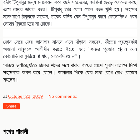
হঠাৎ টিপুবাবুর জন্য মনকেমন করে ওঠে সহদেবের, জানালা ছেড়ে ফোনের কাছে
এসে নম্বর ডায়াল করে। টিপুবাবু তার ফোন পেলে বড্ড খুশি হয়। সহদেব
মনেপ্রাণে ঠাকুরকে ডাকেন, ঢাকের বাদ্যি যেন টিপুবাবুর কানে কোনোদিনও গরম
লোহার টুকরো হয়ে না ঢোকে।
ফোন সেরে ফের জানালার সামনে এসে দাঁড়ান সহদেব, ভীড়ের প্রত্যেকটা
অজানা মানুষকে আশীর্বাদ করতে ইচ্ছে হয়; "কারুর পুজোর প্ল্যান যেন
কোনোদিনও ফুরিয়ে না যায়, কোনোদিনও না"।
আজও ছ্যাঁতছ্যাঁতে ঢাকের শব্দের সঙ্গে বাবার গায়ের মেঠো সুবাস বাতাসে মিশে
সহদেবকে অবশ করে ফেলে। জানালার শিকে ফের মাথা রেখে চোখ বোজেন
সহদেব।
at
October 22, 2019
No comments:
Share
পথের পাঁচালী