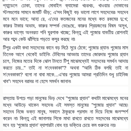
প্যান্ডেলে ঢোকা, তাদের মোবাইল ক্যামেরা খচরখচ, খাওয়ার দোকানের
স্টলগুলোর সামনে জমাটি ভীড়; এ'সব কিছুই বড় ভালো লাগে সহদেবের৷ সহদেব
মনে মনে ভাবে; আহা রে, এ'দের কতজনের মনের মধ্যে কত রকমের দু:খ;
কারুর টাকার অভাব, কারুর সম্পর্ক ভেঙেছে, কারুর প্রিয়জনের বিষম অসুখ,
কারুর ভাগ্যে অনবরত শনি ঘুরপাক খাচ্ছে; কিন্তু এই পুজোর যাবতীয় রোশনাই
আর শব্দে কেউ ঝাঁপিয়ে পড়তে কসুর করছে না৷
টিপুর একটা কথা সহদেবের কানে বড় মিঠে সুরে ঠেকে; পুজোর প্ল্যান৷ পুজোর মাস
তিনেক আগে থেকেই ডাইনিং টেবিলের আড্ডায় তাদের জোরদার পুজোর প্ল্যান
চলে, নিজের মতের দিকে ঝোল টানতে টিপু মাঝেমধ্যেই সহদেবের সমর্থন আদায়
করতে চায়.." তাই না স'দেবকাকা"? অথবা "আমি ঠিক বলছি তাই না
স'দেবকাকা? বলো না বাবা মাকে...এ'বার পুজোয় আমরা প্রতিদিন শুধু চাইনিজ
খাব"৷ সহদেব বরাবর না হেসে সমর্থন জানান৷
রাস্তায় উপচে পড়া মানুষের ভিড় দেখে "পুজোর প্ল্যান" কথাটা মাঝেমধ্যে মনের
মধ্যে আউড়ে থাকেন সহদেব৷ এই সমস্ত মানুষের "পুজোর প্ল্যান" আছে৷
সহদেব নিজে ভক্ত মানুষ, সকালে ঠাকুরকে প্রসাদ না দিয়ে নিজে জলস্পর্শ
করেন না৷ কিন্তু এই জানালার শিকে মাথা রাখতে রাখতে সহদেবের মাঝেমধ্যে
মনে হয় 'পুজোর প্ল্যান' ব্যাপারটা বোধ হয় ভক্তির চেয়ে কম গুরুতর নয়৷