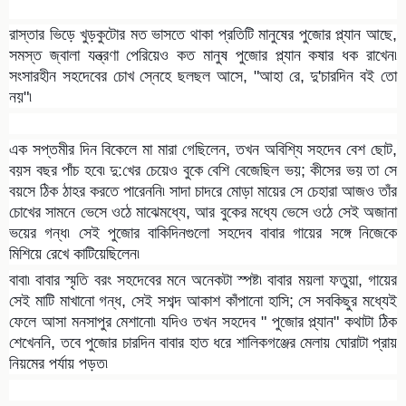
রাস্তার ভিড়ে খুড়কুটোর মত ভাসতে থাকা প্রতিটি মানুষের পুজোর প্ল্যান আছে,
সমস্ত জ্বালা যন্ত্রণা পেরিয়েও কত মানুষ পুজোর প্ল্যান কষার ধক রাখেন৷
সংসারহীন সহদেবের চোখ স্নেহে ছলছল আসে, "আহা রে, দু'চারদিন বই তো
নয়"৷
এক সপ্তমীর দিন বিকেলে মা মারা গেছিলেন, তখন অবিশ্যি সহদেব বেশ ছোট,
বয়স বছর পাঁচ হবে৷ দু:খের চেয়েও বুকে বেশি বেজেছিল ভয়; কীসের ভয় তা সে
বয়সে ঠিক ঠাহর করতে পারেননি৷ সাদা চাদরে মোড়া মায়ের সে চেহারা আজও তাঁর
চোখের সামনে ভেসে ওঠে মাঝেমধ্যে, আর বুকের মধ্যে ভেসে ওঠে সেই অজানা
ভয়ের গন্ধ৷ সেই পুজোর বাকিদিনগুলো সহদেব বাবার গায়ের সঙ্গে নিজেকে
মিশিয়ে রেখে কাটিয়েছিলেন৷
বাবা৷ বাবার স্মৃতি বরং সহদেবের মনে অনেকটা স্পষ্ট৷ বাবার ময়লা ফতুয়া, গায়ের
সেই মাটি মাখানো গন্ধ, সেই সশব্দ আকাশ কাঁপানো হাসি; সে সবকিছুর মধ্যেই
ফেলে আসা মনসাপুর মেশানো৷ যদিও তখন সহদেব " পুজোর প্ল্যান" কথাটা ঠিক
শেখেননি, তবে পুজোর চারদিন বাবার হাত ধরে শালিকগঞ্জের মেলায় ঘোরাটা প্রায়
নিয়মের পর্যায় পড়ত৷