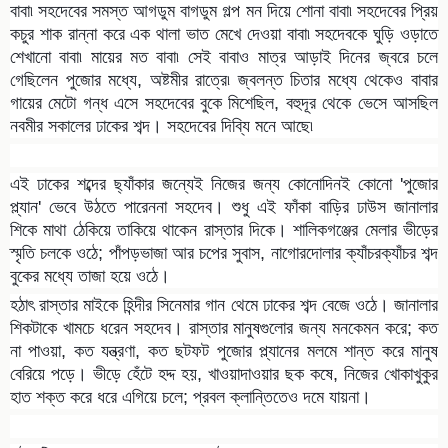
বাবা৷ সহদেবের সমস্ত আগডুম বাগডুম গল্প মন দিয়ে শোনা বাবা৷ সহদেবের প্রিয়
কচুর শাক রান্না করে এক থালা ভাত মেখে দেওয়া বাবা৷ সহদেবকে ঘুড়ি ওড়াতে
শেখানো বাবা৷ মায়ের মত বাবা৷ সেই বাবাও মাত্র আড়াই দিনের জ্বরে চলে
গেছিলেন পুজোর মধ্যে, অষ্টমীর রাত্রে৷ জ্বলন্ত চিতার মধ্যে থেকেও বাবার
গায়ের মেটো গন্ধ এসে সহদেবের বুকে মিশেছিল, বহুদূর থেকে ভেসে আসছিল
নবমীর সকালের ঢাকের শব্দ। সহদেবের দিব্যি মনে আছে৷
এই ঢাকের শব্দের ছ্যাঁকার জন্যেই নিজের জন্য কোনোদিনই কোনো 'পুজোর
প্ল্যান' ভেবে উঠতে পারেননা সহদেব। শুধু এই ফাঁকা বাড়ির ঢাউস জানালার
শিকে মাথা ঠেকিয়ে তাকিয়ে থাকেন রাস্তার দিকে। শালিকগঞ্জের মেলার ভীড়ের
স্মৃতি চলকে ওঠে; পাঁপড়ভাজা আর চপের সুবাস, নাগোরদোলার ক্যাঁচরক্যাঁচর শব্দ
বুকের মধ্যে তাজা হয়ে ওঠে।
হঠাৎ রাস্তার মাইকে হিন্দীর সিনেমার গান থেমে ঢাকের শব্দ বেজে ওঠে। জানালার
শিকটাকে খামচে ধরেন সহদেব। রাস্তার মানুষগুলোর জন্য মনকেমন করে; কত
না পাওয়া, কত যন্ত্রণা, কত ছটফট পুজোর প্ল্যানের মলমে শান্ত করে মানুষ
বেরিয়ে পড়ে। ভীড়ে হেঁটে হদ্দ হয়, খাওয়াদাওয়ার ছক কষে, নিজের খোকাখুকুর
হাত শক্ত করে ধরে এগিয়ে চলে; প্রবল ক্লান্তিতেও দমে যায়না।