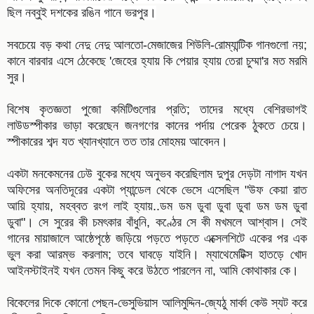
ছিল নব্বুই দশকের রঙিন গানে ভরপুর।
সবচেয়ে বড় কথা নেদু নেদু আলতো-মেজাজের শিউলি-রোম্যান্টিক গানগুলো নয়;
কানে বারবার এসে ঠেকেছে 'জেহের হ্যায় কি পেয়ার হ্যায় তেরা চুম্মা'র মত মরমি
সুর।
বিশেষ কৃতজ্ঞতা পুজো কমিটিগুলোর প্রতি; তাদের মধ্যে বেশিরভাগই
লাউডস্পীকার ভাড়া করেছেন জ
নগণের কানের পর্দায় পেরেক ঠুকতে চেয়ে।
স্পীকারের শব্দ যত খ্যানখ্যানে তত তার মোহময় আবেদন।
একটা মনকেমনের ঢেউ বুকের মধ্যে অনুভব করেছিলাম দুপুর দেড়টা নাগাদ যখন
অফিসের অনতিদূরের একটা প্যান্ডেল থেকে ভেসে এসেছিল "উফ কেয়া রাত
আয়ি হ্যায়, মহব্বত রংগ লাই হ্যায়..ডম ডম ডুবা ডুবা ডুবা ডম ডম ডুবা
ডুবা"। সে সুরের কী চমৎকার বাঁধুনি, কণ্ঠের সে কী মখমলে আশ্বাস। সেই
গানের মায়াজালে আষ্ঠেপৃষ্ঠে জড়িয়ে পড়তে পড়তে এক্সেলশিটে একের পর এক
ভুল করা আরম্ভ করলাম; তবে ঘাবড়ে যাইনি। ম্যাথেমেটিক্স হাতড়ে খোদ
আইনস্টাইনই যখন তেমন কিছু করে উঠতে পারলেন না, আমি কোথাকার কে।
বিকেলের দিকে কোনো পেছন-ভেসুভিয়াস আলিমুদ্দিন-জ্যেঠু মার্কা কেউ স্যট করে