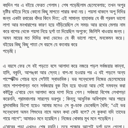
বহুদিন পর এ বইয়ে ফেরত গেলাম। শেষ পড়েছিলাম ছেলেবেলায়; তখন অপুর
দৃষ্টির বাইরে গিয়ে কোনো কিছু মাপতে পারার কথা নয়। পয়সা থাকলে অপু দিদির
জন্য একটা রবারের বাঁদর কিনে দিত; এই সামান্য হাহাকার যে কী প্রবল ভালো
লাগা আর মনখারাপের কারণ হয়ে দাঁড়িয়েছিল সে সময়৷ আর রথের মেলার নাম
করে বাপের থেকে পয়সা নিয়ে দুর্গা তা দিয়েছিল অপুকে; জিলিপি খাওয়ার জন্য।
অমন মায়ের মত দিদির কথা ভেবেও যে কী ভালো লাগে, মনকেমন করে।
বইয়ের কিছু কিছু পাতা সে বয়সে যে কতবার করে
পড়েছি।
এ বয়সে ফের সে বই পড়তে বসে আলাদা করে নজরে পড়ল সর্বজয়ার কান্না,
হাসি, বকুনি, আশঙ্কা আর স্নেহ। বাপ-মা হওয়ার পর এ বই পড়লে অন্য
পার্স্পেক্টিভ গোচর হবে সে'টাই স্বাভাবিক। ভর সন্ধেবেলা নিজের ছেলেমেয়ের
নামে শাপশাপান্ত শুনে সর্বজয়ার বুক হিম হয়ে যাওয়া আর সেই দমবন্ধ করা
কষ্টটুকু এ'বারে যেন আলাদা করে দাগা দিয়ে গেল। সর্বজয়া বিশেষ লেখাপড়া
করেননি, গ্রামবাংলার সারল্যে ভরপুর ; কিন্তু আধুনিক অবিশ্বাস আর শহুরে
ধান্দাবাজির ডিপো হয়েও আমার মনেও সে কু-ডাক ডেকেছিল বৈকি; "এই ভর
সন্ধেবেলা অমন শিশুদের নামে অমন কথা কেউ বলে? সে কুকথা যদি তাদের
গায়ে লাগে"; আমারও মনে হয়েছিল। নিজের খোকার মুখ মনে পড়েছিল।
এ'বারের পড়া এখনও শেষ হয়নি। তবে পুজোর আগেই দুর্গা চলে গেলো।