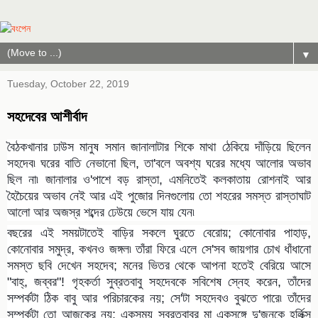
▼
Tuesday, October 22, 2019
সহদেবের আশীর্বাদ
বৈঠকখানার ঢাউস মানুষ সমান জানালাটার শিকে মাথা ঠেকিয়ে দাঁড়িয়ে ছিলেন
সহদেব৷ ঘরের বাতি নেভানো ছিল, তা'বলে অবশ্য ঘরের মধ্যে আলোর অভাব
ছিল না৷ জানালার ও'পাশে বড় রাস্তা, এমনিতেই কলকাতায় রোশনাই আর
হৈচৈয়ের অভাব নেই আর এই পুজোর দিনগুলোয় তো শহরের সমস্ত রাস্তাঘাট
আলো আর অজস্র শব্দের ঢেউয়ে ভেসে যায় যেন৷
বছরের এই সময়টাতেই বাড়ির সকলে ঘুরতে বেরোয়; কোনোবার পাহাড়,
কোনোবার সমুদ্র, কখনও জঙ্গল৷ তাঁরা ফিরে এলে সে'সব জায়গার চোখ ধাঁধানো
সমস্ত ছবি দেখেন সহদেব; মনের ভিতর থেকে আপনা হতেই বেরিয়ে আসে
"বাহ্, জব্বর"! গৃহকর্তা সুব্রতবাবু সহদেবকে সবিশেষ স্নেহ করেন, তাঁদের
সম্পর্কটা ঠিক বাবু আর পরিচারকের নয়; সে'টা সহদেবও বুঝতে পারে৷ তাঁদের
সম্পর্কটা তো আজকের নয়; একসময় সুব্রতবাবুর মা একসঙ্গে দু'জনকে হর্লিক্স