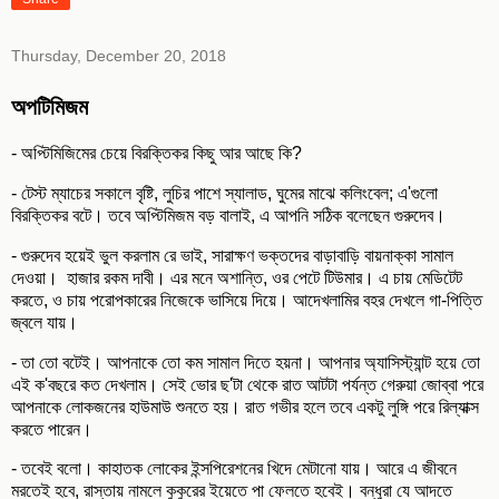
Thursday, December 20, 2018
অপটিমিজম
- অপ্টিমিজিমের চেয়ে বিরক্তিকর কিছু আর আছে কি?
- টেস্ট ম্যাচের সকালে বৃষ্টি, লুচির পাশে স্যালাড, ঘুমের মাঝে কলিংবেল; এ'গুলো
বিরক্তিকর বটে। তবে অপ্টিমিজম বড় বালাই, এ আপনি সঠিক বলেছেন গুরুদেব।
- গুরুদেব হয়েই ভুল করলাম রে ভাই, সারাক্ষণ ভক্তদের বাড়াবাড়ি বায়নাক্কা সামাল
দেওয়া। হাজার রকম দাবী। এর মনে অশান্তি, ওর পেটে টিউমার। এ চায় মেডিটেট
করতে, ও চায় পরোপকারের নিজেকে ভাসিয়ে দিয়ে। আদেখলামির বহর দেখলে গা-পিত্তি
জ্বলে যায়।
- তা তো বটেই। আপনাকে তো কম সামাল দিতে হয়না। আপনার অ্যাসিস্ট্যান্ট হয়ে তো
এই ক'বছরে কত দেখলাম। সেই ভোর ছ'টা থেকে রাত আটটা পর্যন্ত গেরুয়া জোব্বা পরে
আপনাকে লোকজনের হাউমাউ শুনতে হয়। রাত গভীর হলে তবে একটু লুঙ্গি পরে রিল্যাক্স
করতে পারেন।
- তবেই বলো। কাহাতক লোকের ইন্সপিরেশনের খিদে মেটানো যায়। আরে এ জীবনে
মরতেই হবে, রাস্তায় নামলে কুকুরের ইয়েতে পা ফেলতে হবেই। বন্ধুরা যে আদতে