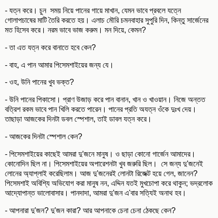
- যত্ন করে। চুন সময় নিয়ে পানের গায়ে মাখান, যেমন ভাবে প্রবলে যত্নে
গোলাপচাষের মাটি তৈরি করতে হয়। এলাচ মৌরি চমনবাহার সুপুরি দিন, কিন্তু সার্জেনের
মত হিসেব করে। নরম ভাবে ভাজ করুম। মন দিয়ে, কেমন?
- তা এত যত্ন করে বানাতে হবে কেন?
- বাহ, এ পান আমার পিসেমশাইয়ের জন্য যে।
- ওহ, উনি পানের খুব ভক্ত?
- উনি পানের পিকাসো। প্রাণ উজাড় করে পান বানান, খান ও খাওয়ান। নিজে অন্তত
বত্রিশ রকম ভাবে পান খিলি করতে পারেন। পানের প্রতি অযত্ন ওঁকে দুঃখ দেয়।
তাছাড়া আজকের দিনটা ডবল স্পেশাল, তাই ডাবল যত্ন করে।
- আজকের দিনটা স্পেশাল কেন?
- পিসেমশাইয়ের কাছেই আমরা দু'জনে মানুষ। ও ছাড়া কোনো গার্জেন আমাদের।
কোনোদিন ছিল না। পিসেমশাইয়ের অপারেশনটা খুব জরুরি ছিল। সে জন্য দু'জনেই
লোনের অ্যাপ্লাই করেছিলাম। আজ দু'জনেরই লোনটা রিজেক্ট হয়ে গেল, জানেন?
পিসেমশাই অবিশ্যি অভিযোগ করা মানুষ নন, এদ্দিন যতই মুখচোপা করে থাকুন; ভদ্রলোক
আদ্যোপান্ত ভালোবাসার। পানদাদা, আমরা দু'জন এ'বার সত্যিই অনাথ হব।
- আপনারা দু'জন? দু'জন কারা? আর আপনাকে চেনা চেনা ঠেকছে কেন?