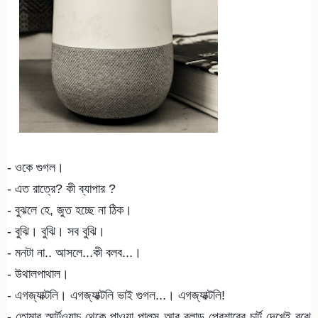
- ওকে গুগল।
- এত রাত্রে? কী ব্যাপার ?
- বুঝলে হে, জুত হচ্ছে না ঠিক।
- বুঝি। বুঝি। সব বুঝি।
- মনটা না.. আসলে...কী বলব...।
- উথালপাথাল।
- এগজ্যাক্টলি। এগজ্যাক্টলি ভাই গুগল...। এগজ্যাক্টলি!
- তোমার স্মার্টওয়াচ থেকে পাওয়া পালস আর ব্লাড প্রেশারের চার্ট দেখেই বুঝে