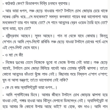
- কাঠকাঠ কেন? ডিডাকশন দিব্যি চনমনে ব্যাপার।
- আর ভায়া গুগল, লঞ্চ ছেড়ে যাওয়ার গান? টলটলে চোখ জোড়ার চেয়ে থাকে
লঞ্চের রেলিং ধরে...সে মনকেমন? সমস্ত কলকাতা গায়েব করা ভালোলাগা আর
মনকেমন? তার গান আছে তো? সে গানে আনন্দের ব্রেন ওয়েভ তৈরি হবে তো?
বলো ভায়া, হবে তো?
- রবীন্দ্রনাথ আছেন। সুমন আছেন। গান না থেকে যাবে কোথায়। কিন্তু
সে'গান যে আমি প্লে-লিস্টে রাখিনি৷ লঞ্চ ছেড়ে যাওয়া টলটলে চোখের পর্বে এসে
এই প্লে-লিস্ট থেমে যাবে।
- ও মা! সে কী!
- নিজের দুঃখের তেলে নিজেকে ডুবো না ভেজে উপায় নেই ভায়া। লঞ্চ ছেড়ে
যাবেই, টলটলে চোখ জোড়া মিলিয়ে যাবেই আর তোমার পৃথিবী ঝাপসা। তা'তে
কোনো আনন্দের ভাঁওতা খুঁজে লাভ নেই। বিছানায় শুয়ে নিষ্ফল এ'পাশ ও'পাশ;
ঘুম না আসা যন্ত্রণা; তা'তে ভালোবাসা নেই নাকি?
- কে যে কার অ্যাসিস্ট্যান্ট ভায়া গুগল..।
- আমি প্লাস্টিকের ডিবে। আমার জীবনে টলটলে চোখ জোড়ার ঝাপসা হয়ে
যাওয়া নেই, গঙ্গার হাওয়া আর বিটনুন মেশানো ডিমসেদ্ধ নেই। অ্যাসিস্ট্যান্ট না
হয়ে আমার কি কোনো উপায় আছে ভাই? যা হোক, বাদ দাও। আমি গান