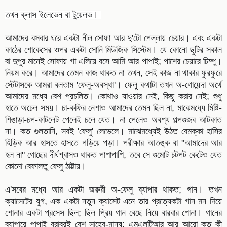
তখন ক্লাস ইলেভেন বা টুয়েলভ।
আমাদের বসবার ঘরে একটা নীল সোফা আর দু'টো পেল্লায় চেয়ার। এবং একটা
কাঠের শোকেসের ওপর একটা সোনি মিউজিক সিস্টেম। যে কোনো ছুটির সকাল
বা দুপুর মানেই সোফায় গা এলিয়ে বসে আমি আর পাপাই; পাশের চেয়ারে চিম্পু।
নিয়ম করে। আমাদের তেমন কাজ থাকত না তখন, সেই কাজ না থাকার ফুরফুরে
স্টেটাসকে আমরা বলতাম 'ফেলু-অবস্থা'। ফেলু কথাটা তখন অ-গোয়েন্দা অর্থে
আমাদের মধ্যে বেশ প্রচলিত। কোথাও যাওয়ার নেই
, কিছু করার নেই; শুধু
হাতে অঢেল সময়। চা-কফির নেশাও আমাদের তেমন ছিল না, মাঝেমধ্যে মিষ্টি-
শিঙাড়া-চপ-কাটলেট পেলেই চলে যেত। না পেলেও অবশ্য গল্পগুজব আটকাত
না। কত গুলতানি, সবই 'ফেলু' লেভেলে। মাঝেমধ্যেই উঠত বেমক্কা হাসির
হিড়িক আর হাসতে হাসতে গড়িয়ে পড়া। পরীক্ষার আতঙ্ক বা "আমাদের আর
হল না" গোছের দীর্ঘশ্বাসও থাকত পাশাপাশি, তবে সে গুমোট চটপট কেটেও যেত
কোনো বেফালতু ফেলু ঠাট্টায়।
এ'সবের মধ্যে আর একটা জরুরী অ-ফেলু ব্যাপার থাকত; গান। তখন
ক্যাসেটের যুগ, এক একটা নতুন ক্যাসেট এনে তার প্রত্যেকটা গান মন দিয়ে
শোনার একটা প্রসেস ছিল; ছিল প্রিয় গান বেছে নিয়ে বারবার শোনা। গানের
ব্যাপারে পাপাই বরাবরই বেশ সাহেব-মানুষ; এমএলটিআর আর আরো কত কী