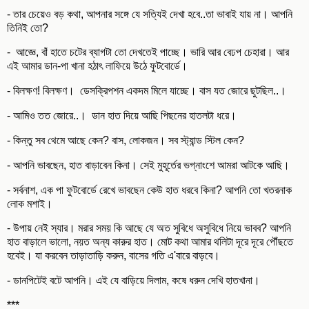
- তার চেয়েও বড় কথা, আপনার সঙ্গে যে সত্যিই দেখা হবে..তা ভাবাই যায় না। আপনি
তিনিই তো?
- আজ্ঞে, বাঁ হাতে চটের ব্যাগটা তো দেখতেই পাচ্ছে। ভারি আর বেঢপ চেহারা। আর
এই আমার ডান-পা খানা হঠাৎ লাফিয়ে উঠে ফুটবোর্ডে।
- বিলক্ষণ! বিলক্ষণ। ডেসক্রিপশন একদম মিলে যাচ্ছে। বাস যত জোরে ছুটছিল..।
- আমিও তত জোরে..। ডান হাত দিয়ে আছি পিছনের হাতলটা ধরে।
- কিন্তু সব থেমে আছে কেন? বাস, লোকজন। সব স্ট্যান্ড স্টিল কেন?
- আপনি ভাবছেন, হাত বাড়াবেন কিনা। সেই মুহূর্তের ভগ্নাংশে আমরা আটকে আছি।
- সর্বনাশ, এক পা ফুটবোর্ডে রেখে ভাবছেন কেউ হাত ধরবে কিনা? আপনি তো খতরনাক
লোক মশাই।
- উপায় নেই স্যার। মরার সময় কি আছে যে অত সুবিধে অসুবিধে নিয়ে ভাবব? আপনি
হাত বাড়ালে ভালো, নয়ত অন্য কারুর হাত। মোট কথা আমার থলিটা দূরে দূরে পৌঁছতে
হবেই। যা করবেন তাড়াতাড়ি করুন, বাসের গতি এ'বারে বাড়বে।
- ডানপিটেই বটে আপনি। এই যে বাড়িয়ে দিলাম, কষে ধরুন দেখি হাতখানা।
***