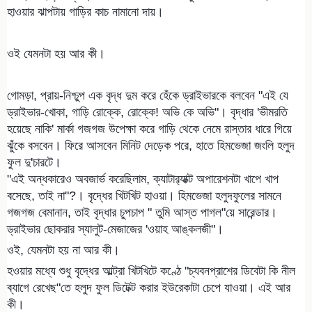
হাওয়ার ঝাপটায় গাড়ির কাচ নামানো দায়।
ওই যেমনটা হয় আর কী।
গোমড়া, প্রায়-নিশ্চুপ এক বৃদ্ধ দুম করে হেঁকে ড্রাইভারকে বলবেন "এই যে
ড্রাইভার-খোকা, গাড়ি রোক্কে, রোক্কে! অভি কে অভি"। বৃদ্ধার 'ভীমরতি
হয়েছে নাকি' মার্কা গজগজ উপেক্ষা করে গাড়ি থেকে নেমে রাস্তার ধারে গিয়ে
ঝুঁকে বসবেন। ফিরে আসবেন মিনিট দেড়েক পরে, হাতে হিমভেজা জংলি হলুদ
ফুল দু'চারটে।
"এই অন্ধকারেও অবজার্ভ করেছিলাম, ক্যাটার‍্যাক্ট অপারেশনটা খাপে খাপ
বসেছে, তাই না"?। বৃদ্ধের খিটখিট হাওয়া। হিমভেজা হলুদফুলের সামনে
গজগজ বেমানান, তাই বৃদ্ধার চুপচাপ " তুমি আস্ত পাগল"য়ে সারেন্ডার।
ড্রাইভার ছোকরার স্যালুট-মেজাজের 'ওয়াহ আঙ্কলজী"।
ওই, যেমনটা হয় না আর কী।
হওয়ার মধ্যে শুধু বৃদ্ধের আল্ট্রা খিটখিটে কণ্ঠে "চ্যবনপ্রাশের ডিবেটা কি নীল
ব্যাগে রেখেছ"তে হলুদ ফুল ডিটেক্ট করার ইউরেকাটা চেপে যাওয়া। এই আর
কী।