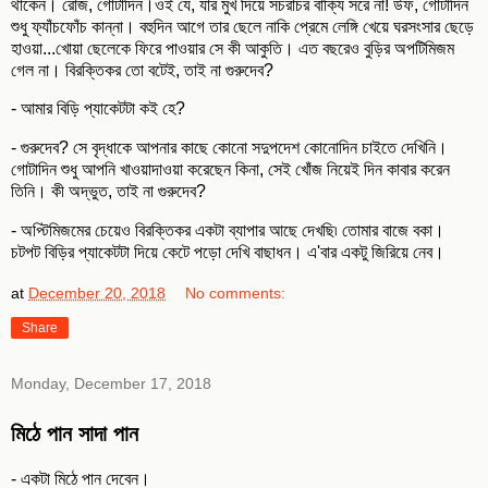
থাকেন। রোজ, গোটাদিন।ওই যে, যার মুখ দিয়ে সচরাচর বাক্যি সরে না! উফ, গোটাদিন
শুধু ফ্যাঁচফোঁচ কান্না। বহুদিন আগে তার ছেলে নাকি প্রেমে লেঙ্গি খেয়ে ঘরসংসার ছেড়ে
হাওয়া...খোয়া ছেলেকে ফিরে পাওয়ার সে কী আকুতি। এত বছরেও বুড়ির অপটিমিজম
গেল না। বিরক্তিকর তো বটেই, তাই না গুরুদেব?
- আমার বিড়ি প্যাকেটটা কই হে?
- গুরুদেব? সে বৃদ্ধাকে আপনার কাছে কোনো সদুপদেশ কোনোদিন চাইতে দেখিনি।
গোটাদিন শুধু আপনি খাওয়াদাওয়া করেছেন কিনা, সেই খোঁজ নিয়েই দিন কাবার করেন
তিনি। কী অদ্ভুত, তাই না গুরুদেব?
- অপ্টিমিজমের চেয়েও বিরক্তিকর একটা ব্যাপার আছে দেখছি৷ তোমার বাজে বকা।
চটপট বিড়ির প্যাকেটটা দিয়ে কেটে পড়ো দেখি বাছাধন। এ'বার একটু জিরিয়ে নেব।
at
December 20, 2018
No comments:
Share
Monday, December 17, 2018
মিঠে পান সাদা পান
- একটা মিঠে পান দেবেন।