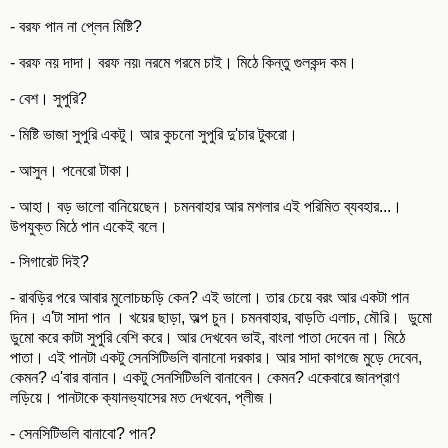
- বরফ পান না প্লেন মিষ্টি?
- বরফ নয় দাদা। বরফ নয়৷ নরমে গরমে চাই। মিঠে কিন্তু গুলকন্দ কম।
- বেশ। সুপুরি?
- মিষ্টি ভাজা সুপুরি একটু। আর কুচনো সুপুরি দু'চার টুকরো।
- আসুন। পনেরো টাকা।
- আহা। বড় ভালো বানিয়েছেন। চমনবাহার আর মশলার এই পরিমিত ব্যবহার...।
উপযুক্ত মিঠে পান একেই বলে।
- সিগারেট দিই?
- রাবড়ির পরে আবার মুলোচচ্চড়ি কেন? এই ভালো। তার চেয়ে বরং আর একটা পান
দিন। এ'টা সাদা পান । খয়ের ছাড়া, অল্প চুন। চমনবাহার, বাড়তি এলাচ, মৌরি। ডুমো
ডুমো করে কাটা সুপুরি বেশি করে। আর দেখবেন ভাই, বাংলা পাতা দেবেন না। মিঠে
পাতা। এই পানটা একটু সেনসিটিভলি বানানো দরকার। আর সাদা কাগজে মুড়ে দেবেন,
কেমন? এ'বার বানান। একটু সেনসিটিভলি বানাবেন। কেমন? একেবারে জানপ্রাণ
লড়িয়ে। পানটাকে ক্যানভ্যাসের মত দেখবেন, প্লীজ।
- সেনসিটিভলি বানাবো? পান?