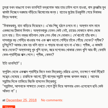
তন্দ্রা যখন ভাঙলো তখন ডানপিটে ভদ্রলোক আর তার ঢাউস থলে হাওয়া, বাস কন্ডাক্টর মুখ
ঝামটা দিচ্ছেন দরজায় দাঁড়িয়ে ঝিমোনোর জন্য। হাতের মুঠোয় চিরকুটটা পেয়ে দিবাকর
মিত্র অবাক;
"দিবাকরবাবু, হাত বাড়িয়ে দিয়েছেন। এ'বার পিছু হঠলে চলবে না। অম্লান দাস নামে
একজনের ঠিকানা দিলাম। অম্লানবাবুর তেমন কেউ নেই, চায়ের দোকানে বাসন মেজে
চলে যায়। তিন নম্বর মতিলাল ঘোষ লেন ঘেঁষা সে দোকান। সে'খানেই তাঁর বাস।
দাসবাবুর বড় পেস্ট্রি খাওয়ার শখ৷ এক বাক্স ভালো পেস্ট্রি তাঁকে পৌঁছে দেবেন? প্লীজ?
চুপিচুপি? আমার বোধ হয় থলি হাতে ও পাড়ায় যাওয়া হবে না এ'বার। প্লীজ, এ কাজটা
করে দেবেন? অম্লানবাবু খুব খুশি হবেন, বছর দশেকের খোকারা যেমন খুশি আর কী; বেনামি
কেক-প্যাস্ট্রির বাক্স পেলে। প্লীজ, কেমন?
ইতি ডানপিটে"।
ফ্লুরিস থেকে একবাক্স প্যাস্ট্রি কিনে যখন মিত্রবাবু বেরিয়ে এলেন, ততক্ষণে পার্ক স্ট্রিটে
সন্ধ্যে নেমেছে। চারদিকে আলো; টুনি বাল্বের স্যান্টা ক্লজ ঝলমল করছে। আলোর
স্যান্টার দিকে তাকিয়ে মিচকি হাসলেন মিত্রবাবু;
"স্যান্টাদা, আপনাকে সাক্ষাতে দেখতে পেলে টুনি দিয়ে আপনার এমন এলেবেলে ছবি কেউ
আঁকত না"।
at
December 25, 2018
No comments:
Share