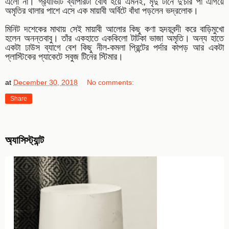
এলো না। গ্র‍্যাভিটি ব্যাপারটা বোধ হয়ে এমনই, মৃদু টানে দু'চার পা এগিয়ে
অমৃতির থালার পাশে এসে এক মায়াবী অর্বিটে বাঁধা পড়লেন ভদ্রলোক।
মিনিট দশেকের মাথায় সেই মায়াবী আলোর কিছু কণা হৃদয়বন্দী করে বাড়িমুখো
হলেন অনন্তবাবু। তাঁর একহাতে এককিলো টাটকা ভাজা অমৃতি। অন্য হাতে
একটা ঢাউস ব্যাগে বেশ কিছু নীল-কমলা প্রিন্টের পর্দার কাপড় আর একটা
প্লাস্টিকের প্যাকেটে সবুজ টিনের স্টিমার।
at
December 30, 2018
No comments:
Share
অ্যাসিস্ট্যান্ট