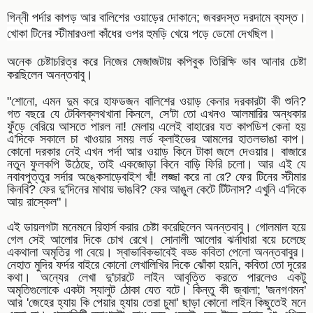
গিন্নী পর্দার কাপড় আর বালিশের ওয়াড়ের দোকানে; জবরদস্ত দরদামে ব্যস্ত।
খোকা টিনের স্টীমারওলা কাঁধের ওপর হুমড়ি খেয়ে পড়ে ডেমো দেখছিল।
অনেক চেষ্টাচরিত্র করে নিজের মেজাজটায় কপিবুক তিরিক্ষি ভাব আনার চেষ্টা
করছিলেন অনন্তবাবু।
"শোনো, এমন দুম করে হাফডজন বালিশের ওয়াড় কেনার দরকারটা কী শুনি?
গত বছরে যে টেবিলক্লথখানা কিনলে, সে'টা তো এখনও আলমারির অন্ধকার
ফুঁড়ে বেরিয়ে আসতে পারল না! মেলায় এলেই বাহারের যত কাপডিশ
কেনা হয়
এ'দিকে সকালে চা খাওয়ার সময় লর্ড ক্লাইভের আমলের হাতলভাঙা কাপ।
কোনো দরকার নেই এখন পর্দা আর ওয়াড় কিনে টাকা জলে দেওয়ার। বাজারে
নতুন ফুলকপি উঠেছে, তাই একজোড়া কিনে বাড়ি ফিরি চলো। আর এই যে
নবাবপুত্তুর সর্দার অঙ্কেসাড়েবাইশ খাঁ! লজ্জা করে না রে? ফের টিনের স্টীমার
কিনবি? ফের দু'দিনের মাথায় ভাঙবি? ফের আঙুল কেটে টিটনাস? এখুনি এ'দিকে
আয় রাস্কেল"।
এই ডায়লগটা মনেমনে রিহার্স করার চেষ্টা করেছিলেন অনন্তবাবু। গোলমাল হয়ে
গেল সেই আলোর দিকে চোখ রেখে। সোনালী আলোর ঝর্নাধারা বয়ে চলেছে
একথালা অমৃতির গা বেয়ে। স্বাভাবিকভাবেই বড্ড কবিতা পেলো অনন্তবাবুর।
নেহাত মুদির ফর্দর বাইরে কোনো লেখালিখির দিকে ঝোঁকা হয়নি, কবিতা তো দূরের
কথা। অন্যের লেখা দু'চারটে লাইন আবৃত্তি করতে পারলেও একটু
অমৃতিগুলোকে একটা স্যালুট ঠোকা যেত বটে। কিন্তু কী জ্বালা; 'জনগণমন'
আর 'জেহের হ্যায় কি পেয়ার হ্যায় তেরা চুমা' ছাড়া কোনো লাইন কিছুতেই মনে