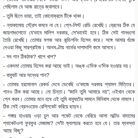
গেছিলাম যে আজ রাত্রে জ্বালাবে।
- তুমি ছিলে ভায়া, তাই কোনোক্রমে টিকে থাকা।
- ন্যাকামোয় স্ট্রেস কমবে না হে। প্লে-লিস্ট রেডি রেখেছি। ব্রেনের ঠিক যে
জায়গাগুলোতে যে'ভাবে মালিশ দরকার, সে'ভাবেই হবে। ঠিক সেই গানগুলো
তৈরি রেখেছি। তোমার মগজ আর কন্ডিশনিং হিসেব করে। সঙ্গে আমার গুঁজে
দেওয়া কিছু সারপ্রাইজ। আধঘণ্টায় নার্ভের দাপাদাপি কমে আসবে।
- সব গান ঠিকঠাক? খাপে খাপ?
- একদম! তোমায় হিসেব করা আছে ভাই। অঙ্ক এ'দিক ও'দিক হওয়ার নয়।
- বাবুঘাট আর সন্ধের গান?
- তোমার হরমোনাল রেকর্ড দেখে ভেবেছি ও'কাজে দরকার শ্যামল মিত্তির।
গানও ঠিক করা আছে। নো চিন্তা। "জানি তুমি আমারে নয়"; ওইখান থেকে
প্লে করব। তোমার মনে হবে এই তুমি বাবুঘাটের সামনে মিনিবাস থেকে নামলে।
ঠিক সেই ব্রেনওয়েভ রেপ্লিকেট করিয়ে ছাড়ব।
- গঙ্গার হাওয়ায় ওড়া চুল আর পকেট থেকে বেরিয়ে আসা সল্টেড বাদামের
প্যাকেটওলা ফুরফুর মেজাজ? সে'টা ক্যাপচার করতে হবে যে। তার ব্যবস্থা
আছে কিছু?