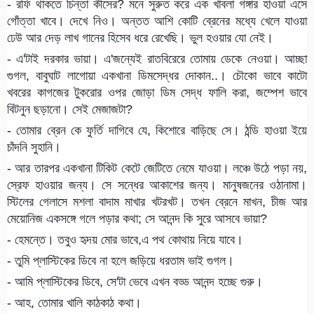
- রফি থাকতে চিন্তা কীসের? মনে সুরুত করে এক খাবলা গঙ্গার হাওয়া এসে
গোঁত্তা খাবে। দেখে নিও। অন্তত আশি কোটি ব্রেনের মধ্যে খেলে যাওয়া
ঢেউ আর দেড় লাখ গানের হিসেব ধরে রেখেছি। ভুল হওয়ার যো নেই।
- এ'টাই দরকার ভায়া। এ'জন্যেই রাতবিরেরে তোমায় ডেকে নেওয়া। আচ্ছা
গুগল, বাবুঘাট লাগোয়া একখানা ডিমসেদ্ধর দোকান..। চৌকো ভাবে কাটো
খবরের কাগজের টুকরোর ওপর জোড়া ডিম সেদ্ধ ফালি করা, জম্পেশ ভাবে
বিটনুন ছড়ানো। সেই মেজাজটা?
- তোমার ব্রেন কে ফুর্তি দাগিবে যে, কিশোরে বাড়িছে সে। ঠন্ডি হাওয়া ইয়ে
চাঁদনি সুহানি।
- আর তারপর একখানা টিকিট কেটে জেটিতে নেমে যাওয়া। লঞ্চে উঠে পড়া নয়,
স্রেফ হাওয়ার জন্য। সে সন্ধের আকাশের জন্য। মানুষজনের ওঠানামা।
স্টিলের গেলাসে মশলা বাদাম মাখার খটরখট। তখন ব্রেনে মাখন, চীজ আর
মেয়োনিজ একসঙ্গে গলে পড়ার কথা; সে আনন্দ কি সুরে আসবে ভায়া?
- হেমন্তে। তবুও হৃদয় মোর ভাবে,এ পথ কোথায় নিয়ে যাবে।
- তুমি প্লাস্টিকের ডিবে না হলে জড়িয়ে ধরতাম ভাই গুগল।
- আমি প্লাস্টিকের ডিবে, সে'টা ভেবে এখন বড্ড আনন্দ হচ্ছে গুরু।
- আহ, তোমার খালি কাঠকাঠ কথা।