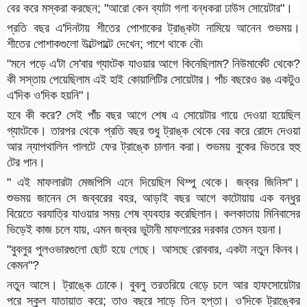
বের করে মস্করা করছেন; "আরো কেন ব্যাটা গলা বন্ধকরা ঢাউস সোয়েটার"।
প্রতি বছর এ'দিনটায় শীতের পোশাকের ট্রাঙ্কটা নামিয়ে আনেন শুভময়।
শীতের পোশাকগুলো উল্টেপাল্টে দেখেন; পাশে থাকে বৌ৷
"মনে পড়ে এ'টা সে'বার গ্যাংটক যাওয়ার আগে কিনেছিলাম? নিউমার্কেট থেকে?
কী সস্তায় পেয়েছিলাম এই হাই কোয়ালিটির সোয়েটার। পাঁচ বছরেও রঙ একটুও
এ'দিক ও'দিক হয়নি"।
হবে কী করে? সেই পাঁঁচ বছর আগে শেষ এ সোয়েটার গায়ে দেওয়া হয়েছিল
গ্যাংটকে। তারপর থেকে প্রতি বছর শুধু ট্রাঙ্ক থেকে বের করে রোদে দেওয়া
আর ন্যাপথালিন পালটে ফের ট্রাঙ্কে চালান করা। শুভময় বুকের ভিতরে হুহু
টের পান।
" এই মাফলারটা মেজপিসি এনে দিয়েছিল থিম্পু থেকে। জব্বর জিনিস"।
শুভময় জানেন সে জব্বরের বহর, আড়াই বছর আগে কাটোয়ায় এক বন্ধুর
বিয়েতে বরযাত্রি যাওয়ার সময় শেষ ব্যবহার করেছিলান। কলকাতায় মিনিবাসের
ভিড়েই কাজ চলে যায়, এমন জব্বর ভুটানী মাফলারের দরকার তেমন হয়না।
"বুবলুর পুলওভারগুলো ছোট হয়ে গেছে। আসছে রোববার, একটা নতুন কিনব।
কেমন"?
নতুন আসে। ট্রাঙ্কে ঢোকে। বুবলু তরতরিয়ে বেড়ে চলে আর হাফসোয়েটার
পরে স্কুল যাতায়াত করে; তাও বছরে সাড়ে তিন হপ্তা। ও'দিকে ট্রাঙ্কের