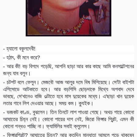
- হ্যালো বকুলদেবী!
- হঠাৎ, কী মনে করে?
- আর কী! বড় বিপদে পড়েছি, আপনি ছাড়া আর কার কাছে আমি কনসাল্টেশনের
জন্য যাব বলুন।
- চটপট বলে ফেলুন। মেজবৌ আজ আলুর দমে বিষ মিশিয়েছে। সে'টা বাইশটা
এপিসোডে আটকাতে হবে। আর বড়পিসি ছোড়দাকে মিথ্যে অপবাদ দেবে
ভাবছে, সে'খানেও বাজি ওল্টাতে হবে মাস দুয়েকের মধ্যে। এ'ছাড়া খান দুয়েক
লতার গানে লিপ দেওয়ার আছে। সময় কম। ক্যুইক।
- ভজকট কাণ্ড, বুঝলেন। তিন তিনটে লাশ পাওয়া গেছে। অথচ গায়ে কোনো
আঘাতের চিহ্ন নেই। কোনো পায়ের দাগ নেই, জিরো ফিঙ্গার প্রিন্ট, এমন কী
কোনো গন্ধও পাচ্ছি না। ফ্যামিলির সবাই ক্লুলেস।
- ফিঙ্গারপ্রিন্ট? আঘাতের চিহ্ন? আর কতদিন মান্ধাতা আমলে পড়ে থাকবেন