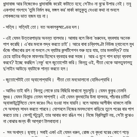
ধান্দাবাজ আর নিজেকেও ধান্দাবাজি করেই কাটাতে হবে; সে'টাও না বুঝে উপায় নেই। তবু
একগাদা গদগদে 'তুমি নির্মল কর, মঙ্গল কর' মার্কা কাতুকুতু দেওয়া কথা না শুনলে
লোকজনের ভাত হজম হয় না।
- সত্যি। সত্যিই তো। যত অকালকুষ্মাণ্ডের দল।
- এই যেমন উত্তরপাড়ার অনন্ত হালদার। আমায় বলে কিনা 'গুরুদেব, ব্যবসায় অনেক
পাপ করেছি। এ'বার মনকে শুদ্ধ করতে চাই'। আরে বাবা চব্বিশঘণ্টা নিউজ চ্যানেলে মুখ
গুঁজে গাঁজখোর গল্প না শুনলে সে ব্যাটার কন্সটিপেশন শুরু হয়ে যায়, তার মনশুদ্ধি? তার
চেয়ে হাতির শুঁড়কে মাফলার হিসেবে ব্যবহার করা সহজ। আর এ যুগে পাপ ছাড়া ব্যবসা
করবে? ইচ্ছে করছিল 'নেকু' বলে জুতোপেটা করি। কিন্তু ওই, গীতা থেকে আলতুফালতু
দু'লাইন আউড়ে ব্যাটাকে শান্ত করতে হল।
- জুতোপেটাই তো অ্যালোপ্যাথি। গীতা তো মনভোলানো হোমিওপ্যাথি।
- আমিও তাই বলি। কিন্তু লোকে চায় মিছিরি মাখানো সুড়সুড়ি। যেমন কুকুর তেমনি
মুগুর। যেমন ডিমান্ড তেমন সাপ্লাই। এই যেমন কুদঘাটের উমা হালদার, পাঁচবার চার্টার্ড
অ্যাকাউন্টেন্সিতে ফেল করেও সিএ হওয়া সাধ যায়নি। বলে আমার আশীর্বাদ থাকলে নাকি
সে অসাধ্য সাধন করতে পারবে। যোগবলে নিজের মনসংযোগ বাড়িয়ে তুলে পরের বার পাশ
করতে চায়। ফেলটু স্টুডেন্ট, তার আবার কত রঙিন শখ। নিজে ব্রিলিয়ান্ট নয়, সে'টা বুঝেও
না বোঝার জন্য কী আপ্রাণ টালবাহানা।
- সব অখাদ্য। ছ্যাহ্। সবাই এক! এই যেমন ধরুন, রোজ যে বৃদ্ধা ঘরের কোণে পড়ে