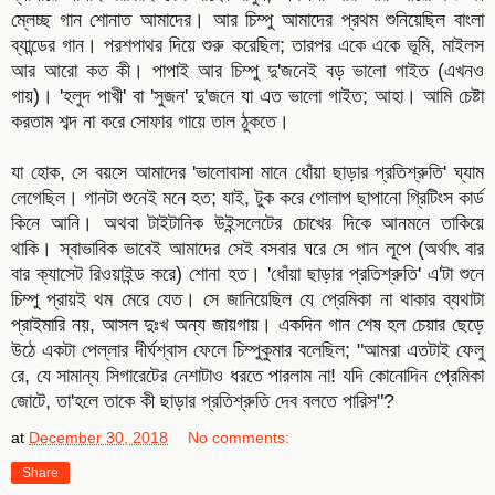
ম্লেচ্ছ গান শোনাত আমাদের। আর চিম্পু আমাদের প্রথম শুনিয়েছিল বাংলা
ব্যান্ডের গান। পরশপাথর দিয়ে শুরু করেছিল; তারপর একে একে ভূমি, মাইলস
আর আরো কত কী। পাপাই আর চিম্পু দু'জনেই বড় ভালো গাইত (এখনও
গায়)। 'হলুদ পাখী' বা 'সুজন' দু'জনে যা এত ভালো গাইত; আহা। আমি চেষ্টা
করতাম শব্দ না করে সোফার গায়ে তাল ঠুকতে।
যা হোক, সে বয়সে আমাদের 'ভালোবাসা মানে ধোঁয়া ছাড়ার প্রতিশ্রুতি' ঘ্যাম
লেগেছিল। গানটা শুনেই মনে হত; যাই, টুক করে গোলাপ ছাপানো গ্রিটিংস কার্ড
কিনে আনি। অথবা টাইটানিক উইন্সলেটের চোখের দিকে আনমনে তাকিয়ে
থাকি। স্বাভাবিক ভাবেই আমাদের সেই বসবার ঘরে সে গান লূপে (অর্থাৎ বার
বার ক্যাসেট রিওয়াইন্ড করে) শোনা হত। 'ধোঁয়া ছাড়ার প্রতিশ্রুতি' এ'টা শুনে
চিম্পু প্রায়ই থম মেরে যেত। সে জানিয়েছিল যে প্রেমিকা না থাকার ব্যথাটা
প্রাইমারি নয়, আসল দুঃখ অন্য জায়গায়। একদিন গান শেষ হল চেয়ার ছেড়ে
উঠে একটা পেল্লার দীর্ঘশ্বাস ফেলে চিম্পুকুমার বলেছিল; "আমরা এতটাই ফেলু
রে, যে সামান্য সিগারেটের নেশাটাও ধরতে পারলাম না! যদি কোনোদিন প্রেমিকা
জোটে, তা'হলে তাকে কী ছাড়ার প্রতিশ্রুতি দেব বলতে পারিস"?
at
December 30, 2018
No comments:
Share