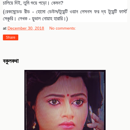
চালিয়ে দিই, তুমি শুয়ে পড়ো। কেমন?
(রেকমেন্ডেড রীড - হোমো ডেউস/টুয়েন্টি ওয়ান লেসনস ফর দ্য টুয়েন্টি ফার্স্ট
সেঞ্চুরি। লেখক - য়ুভাল নোয়াহ হারারি।)
at
December 30, 2018
No comments:
Share
বকুলকথা