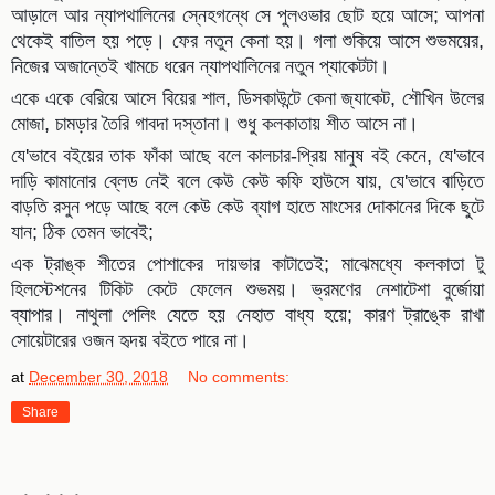
আড়ালে আর ন্যাপথালিনের স্নেহগন্ধে সে পুলওভার ছোট হয়ে আসে; আপনা
থেকেই বাতিল হয় পড়ে। ফের নতুন কেনা হয়। গলা শুকিয়ে আসে শুভময়ের,
নিজের অজান্তেই খামচে ধরেন ন্যাপথালিনের নতুন প্যাকেটটা।
একে একে বেরিয়ে আসে বিয়ের শাল, ডিসকাউন্টে কেনা জ্যাকেট, শৌখিন উলের
মোজা, চামড়ার তৈরি গাবদা দস্তানা। শুধু কলকাতায় শীত আসে না।
যে'ভাবে বইয়ের তাক ফাঁকা আছে বলে কালচার-প্রিয় মানুষ বই কেনে, যে'ভাবে
দাড়ি কামানোর ব্লেড নেই বলে কেউ কেউ কফি হাউসে যায়, যে'ভাবে বাড়িতে
বাড়তি রসুন পড়ে আছে বলে কেউ কেউ ব্যাগ হাতে মাংসের দোকানের দিকে ছুটে
যান; ঠিক তেমন ভাবেই;
এক ট্রাঙ্ক শীতের পোশাকের দায়ভার কাটাতেই; মাঝেমধ্যে কলকাতা টু
হিলস্টেশনের টিকিট কেটে ফেলেন শুভময়। ভ্রমণের নেশাটেশা বুর্জোয়া
ব্যাপার। নাথুলা পেলিং যেতে হয় নেহাত বাধ্য হয়ে; কারণ ট্রাঙ্কে রাখা
সোয়েটারের ওজন হৃদয় বইতে পারে না।
at
December 30, 2018
No comments:
Share