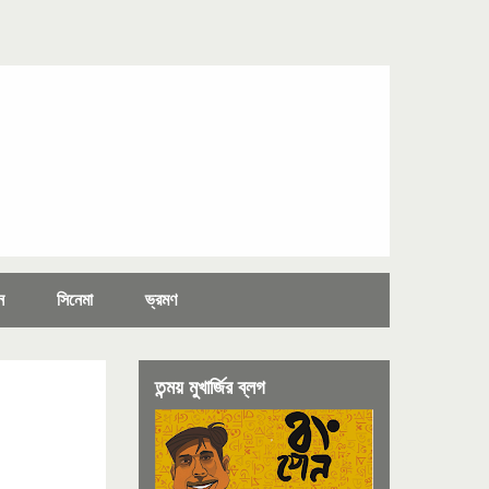
ন
সিনেমা
ভ্রমণ
তন্ময় মুখার্জির ব্লগ