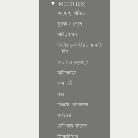
▼
March
(28)
অন্য গ্যালাক্সিতে
ফুচকা ও প্রেম
সাহিত্য গুল
মিস্টার চ্যাটার্জির শেষ ক'টা
দিন
মনমোহন বৃত্তান্ত
অফিসটাইম
শেষ চিঠি
খবর
অভয়ের ভালোবাসা
প্রতিজ্ঞা
ছোট আর বইমেলা
হিসেবনিকেশ