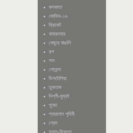
কলকাতা
কোভিড-১৯
ক্রিকেট
খাবারদাবার
খেজুরে বাঙালি
গল্প
গান
গোয়েন্দা
ডিসটোপিয়া
তুকতাক
দিল্লী-মুম্বই
পুজো
প্যারালাল পৃথিবী
প্রেম
ফ্যান-ফিকশন