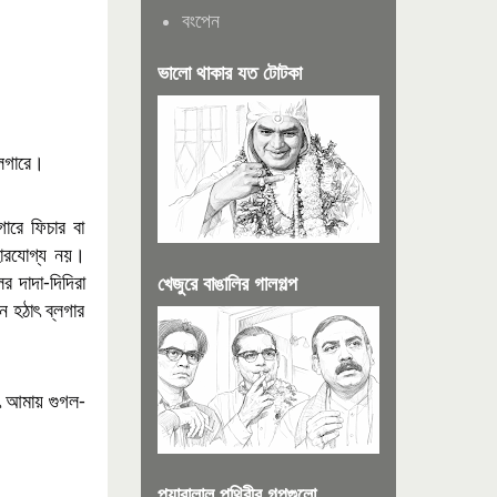
বংপেন
ভালো থাকার যত টোটকা
লগারে।
ারে ফিচার বা
হারযোগ্য নয়।
র দাদা-দিদিরা
খেজুরে বাঙালির গালগল্প
 হঠাৎ ব্লগার
ৎ আমায় গুগল-
প্যারালাল পৃথিবীর গল্পগুলো