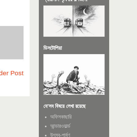
ডিসটোপিয়া
der Post
যে'সব বিষয়ে লেখা রয়েছে
অফিসকাছারি
আন্ডারওয়ার্ল্ড
উৎসব-পার্বণ