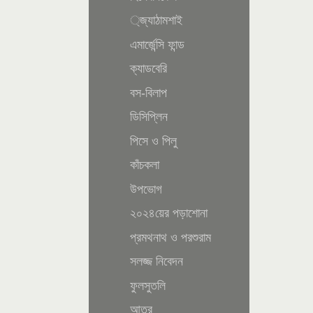
্জ্যাঠামশাই
এমার্জেন্সি ফান্ড
ক্যাডবেরি
বস-বিলাপ
ডিসিপ্লিন
পিসে ও পিলু
কাঁচকলা
উপভোগ
২০২৪য়ের পড়াশোনা
প্রমথনাথ ও পরশুরাম
সলজ্জ নিবেদন
ফুলসুতলি
আতর