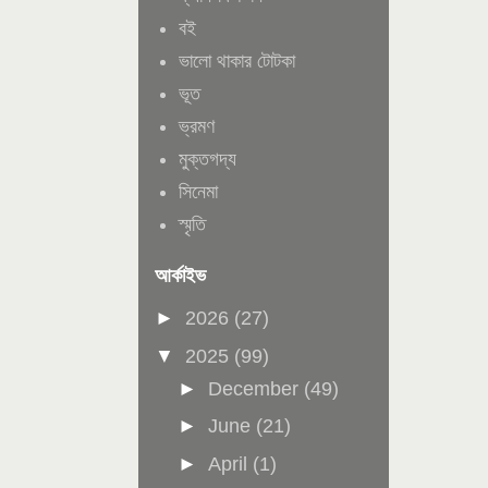
বই
ভালো থাকার টোটকা
ভূত
ভ্রমণ
মুক্তগদ্য
সিনেমা
স্মৃতি
আর্কাইভ
►
2026
(27)
▼
2025
(99)
►
December
(49)
►
June
(21)
►
April
(1)