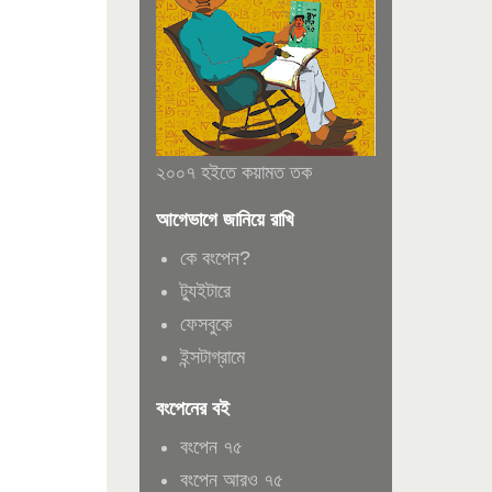
২০০৭ হইতে কয়ামত তক
আগেভাগে জানিয়ে রাখি
কে বংপেন?
ট্যুইটারে
ফেসবুকে
ইন্সটাগ্রামে
বংপেনের বই
বংপেন ৭৫
বংপেন আরও ৭৫