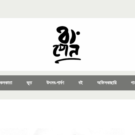
কলকাতা
ভূত
উৎসব-পার্বণ
বই
অফিসকাছারি
গা