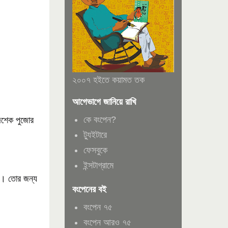
২০০৭ হইতে কয়ামত তক
আগেভাগে জানিয়ে রাখি
কে বংপেন?
 দশেক পুজোর
ট্যুইটারে
ফেসবুকে
ইন্সটাগ্রামে
না। তোর জন্য
বংপেনের বই
বংপেন ৭৫
বংপেন আরও ৭৫