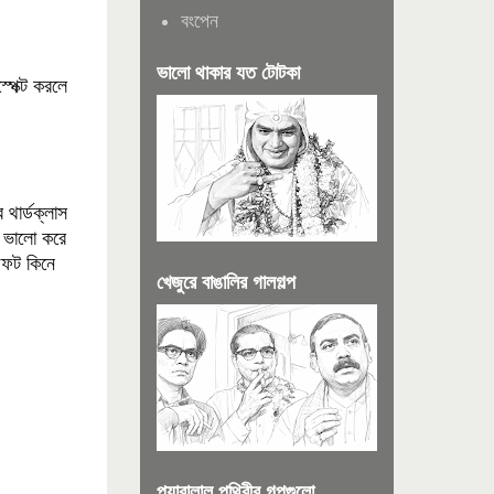
বংপেন
ভালো থাকার যত টোটকা
্পেক্ট করলে
থার্ডক্লাস
ে ভালো করে
িফট কিনে
খেজুরে বাঙালির গালগল্প
প্যারালাল পৃথিবীর গল্পগুলো