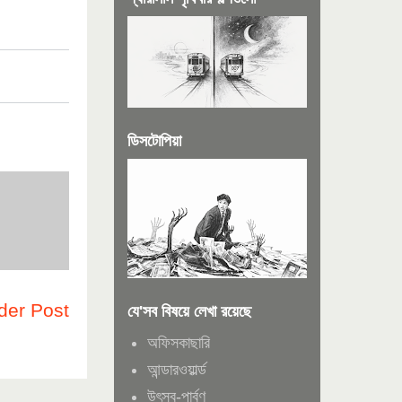
ডিসটোপিয়া
der Post
যে'সব বিষয়ে লেখা রয়েছে
অফিসকাছারি
আন্ডারওয়ার্ল্ড
উৎসব-পার্বণ