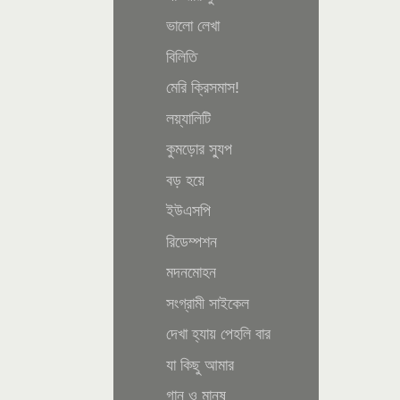
ভালো লেখা
বিলিতি
মেরি ক্রিসমাস!
লয়্যালিটি
কুমড়োর স্যুপ
বড় হয়ে
ইউএসপি
রিডেম্পশন
মদনমোহন
সংগ্রামী সাইকেল
দেখা হ্যায় পেহলি বার
যা কিছু আমার
গান ও মানুষ