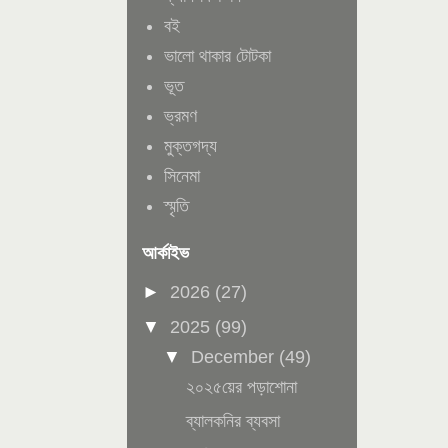
বই
ভালো থাকার টোটকা
ভূত
ভ্রমণ
মুক্তগদ্য
সিনেমা
স্মৃতি
আর্কাইভ
►
2026
(27)
▼
2025
(99)
▼
December
(49)
২০২৫য়ের পড়াশোনা
ব্যালকনির ব্যবসা