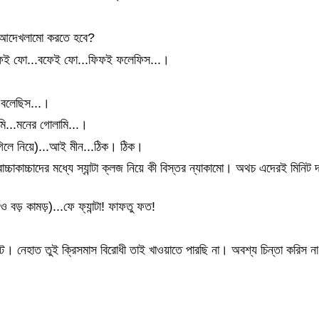
য় আদেখলামো করতে হবে?
..বফেই ফো...বফেই ফো...ফিফই ফলেফিস...।
 বলেছিস...।
মি...মনের গোলামি...।
(গিলে নিয়ে)...আই মীন...ঠিক। ঠিক।
াকাচ্চাদের মধ্যে স্যান্টা ক্লজ নিয়ে কী বিস্তর ন্যাকামো। অথচ এদেরই মিনিট
।
 বড় কামড়)...ফে ফ্যান্টা! ফাফতু ফত!
। নেহাত তুই ক্রিসমাস বিরোধী তাই খাওয়াতে পারছি না। অবশ্য চিন্তা করিস 