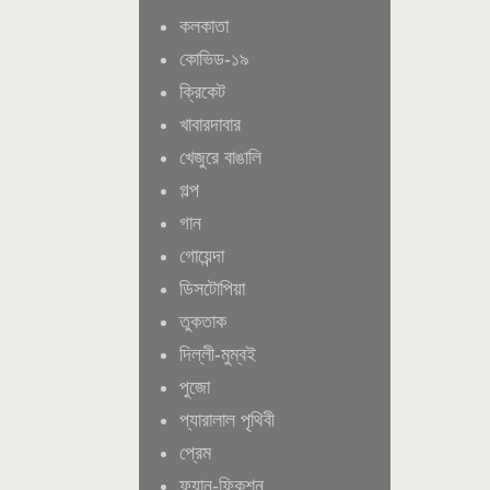
কলকাতা
কোভিড-১৯
ক্রিকেট
খাবারদাবার
খেজুরে বাঙালি
গল্প
গান
গোয়েন্দা
ডিসটোপিয়া
তুকতাক
দিল্লী-মুম্বই
পুজো
প্যারালাল পৃথিবী
প্রেম
ফ্যান-ফিকশন