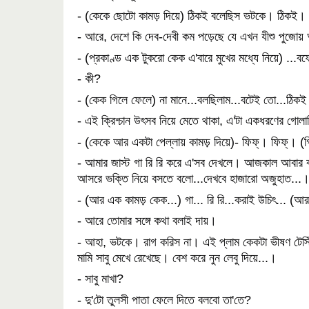
- (কেকে ছোটো কামড় দিয়ে) ঠিকই বলেছিস ভটকে। ঠিকই।
- আরে, দেশে কি দেব-দেবী কম পড়েছে যে এখন যীশু পুজো
-
(প্রকাণ্ড এক টুকরো কেক এ'বারে মুখের মধ্যে নিয়ে) .
- কী?
- (কেক গিলে ফেলে) না মানে...বলছিলাম...বটেই তো...ঠিকই
- এই ক্রিশ্চান উৎসব নিয়ে মেতে থাকা, এ'টা একধরণের গোলা
- (কেকে আর একটা পেল্লায় কামড় দিয়ে)- ফিফ্‌। ফিফ্‌। 
- আমার জাস্ট গা রি রি করে এ'সব দেখলে। আজকাল আবার বাচ্চ
আসরে ভক্তি নিয়ে বসতে বলো...দেখবে হাজারো অজুহাত...
- (আর এক কামড় কেক...) গা... রি রি...করাই উচিৎ... (আরও
- আরে তোমার সঙ্গে কথা বলাই দায়।
- আহা, ভটকে। রাগ করিস না। এই প্লাম কেকটা ভীষণ টেস্টি
মামি সাবু মেখে রেখেছে। বেশ করে নুন লেবু দিয়ে...।
- সাবু মাখা?
- দু'টো তুলসী পাতা ফেলে দিতে বলবো তা'তে?