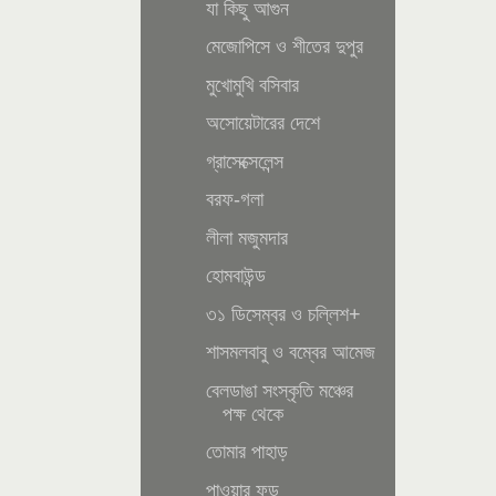
যা কিছু আগুন
মেজোপিসে ও শীতের দুপুর
মুখোমুখি বসিবার
অসোয়েটারের দেশে
গ্রাসেক্সেলেন্স
বরফ-গলা
লীলা মজুমদার
হোমবাউন্ড
৩১ ডিসেম্বর ও চল্লিশ+
শাসমলবাবু ও বম্বের আমেজ
বেলডাঙা সংস্কৃতি মঞ্চের
পক্ষ থেকে
তোমার পাহাড়
পাওয়ার ফুড