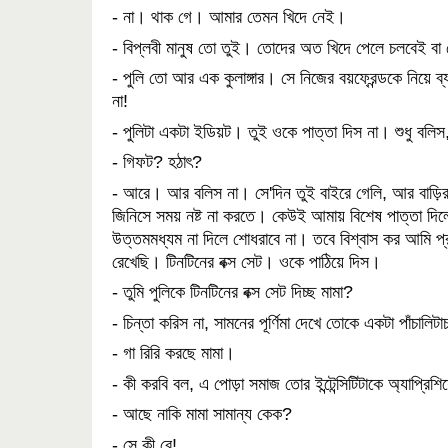
- না। থাক গে। আমার তেমন খিদে নেই।
- বিপ্লবী মানুষ তো তুই। তোদের অত খিদে পেলে চলবেই বা
- পুলি তো আর এক কুলাঙ্গার। সে নিজের বয়ফ্রেন্ডকে নিয়ে ব
না!
- পুলিটা একটা ইডিয়ট। তুই ওকে পাত্তা দিস না। শুধু বল
- গিফট? হঠাৎ?
- আরে। আর বলিস না। সে'দিন তুই বাইরে গেলি, আর বাড়ির 
জিনিসে সময় নষ্ট না করতে। কেউই আমায় বিশেষ পাত্তা দি
উত্তমমধ্যম না দিলে শোধরাবে না। তবে বিশ্বাস কর আমি প্
রেখেছি। টিনটিনের বক্স সেট। ওকে পাঠিয়ে দিস।
- তুমি পুলিকে টিনটিনের বক্স সেট দিচ্ছ মামা?
- চিন্তা করিস না, সামনের পূর্ণিমা দেখে তোকে একটা পাঁচালিট
- গা রিরি করছে মামা।
- কী করবি বল, এ পোড়া সমাজ তোর ইন্টেন্সিটিটাকে অ্যাপ্রি
- আছে নাকি মামা সামান্য কেক?
- সে কী রে!