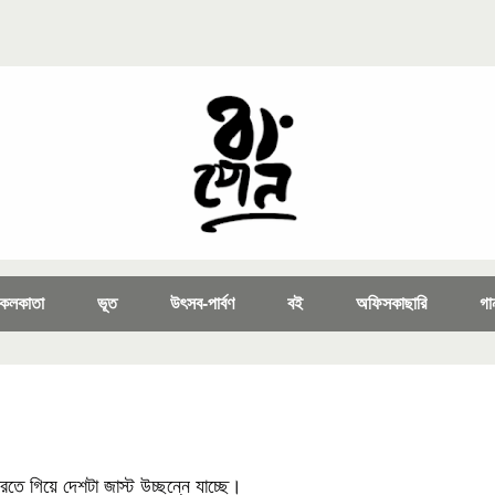
কলকাতা
ভূত
উৎসব-পার্বণ
বই
অফিসকাছারি
গা
ে গিয়ে দেশটা জাস্ট উচ্ছন্নে যাচ্ছে।