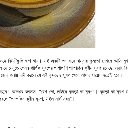
সঙ্গে বিউটিফুলি খাপ খায়। ওই একটি পদ বাদে রান্নায় কুমড়ো দেখলে আমি মু
 যে মেনুতে লেমন-গার্লিক স্যুপের পাশাপাশি পাম্পকিন ক্রীম স্যুপ রয়েছে, স্বাভাব
বেশ জোর গলায় দাবী করলে যে এই কুমড়োর স্যুপ খেলে আমায় ঘায়েল হতেই হবে।
া হহবে। অতএব বললাম, "বেশ তো, লাইয়ে কুমড়া কা স্যুপ"। কুমড়া কা স্যুপ শ
 করলে "পাম্পকিন ক্রীম স্যুপ, উইল সার্ভ স্যর"।