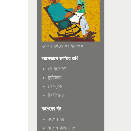
২০০৭ হইতে কয়ামত তক
আগেভাগে জানিয়ে রাখি
কে বংপেন?
ট্যুইটারে
ফেসবুকে
ইন্সটাগ্রামে
বংপেনের বই
বংপেন ৭৫
বংপেন আরও ৭৫