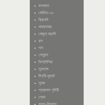
কলকাতা
কোভিড-১৯
ক্রিকেট
খাবারদাবার
খেজুরে বাঙালি
গল্প
গান
গোয়েন্দা
ডিসটোপিয়া
তুকতাক
দিল্লী-মুম্বই
পুজো
প্যারালাল পৃথিবী
প্রেম
ফ্যান-ফিকশন