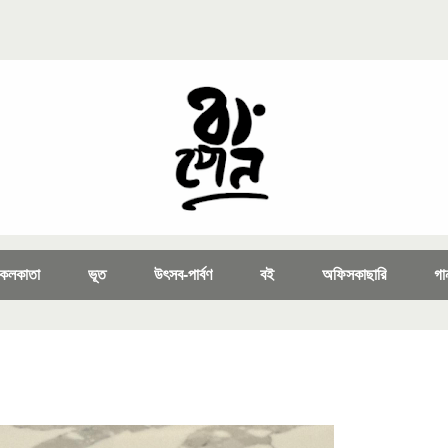
কলকাতা
ভূত
উৎসব-পার্বণ
বই
অফিসকাছারি
গা