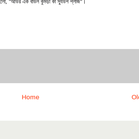
ে হলো, "আউর এক বাউল কুমড়া কা স্যুউপ প্লীজ"।
Home
Ol