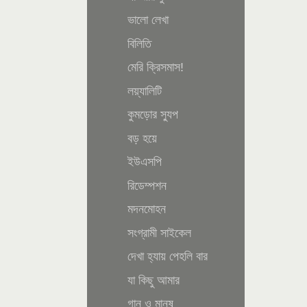
ভালো লেখা
বিলিতি
মেরি ক্রিসমাস!
লয়্যালিটি
কুমড়োর স্যুপ
বড় হয়ে
ইউএসপি
রিডেম্পশন
মদনমোহন
সংগ্রামী সাইকেল
দেখা হ্যায় পেহলি বার
যা কিছু আমার
গান ও মানুষ