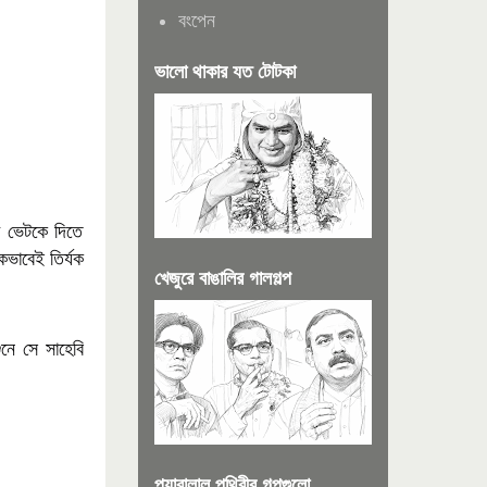
বংপেন
ভালো থাকার যত টোটকা
খ ভেটকে দিতে
িকভাবেই তির্যক
খেজুরে বাঙালির গালগল্প
ুনে সে সাহেবি
প্যারালাল পৃথিবীর গল্পগুলো