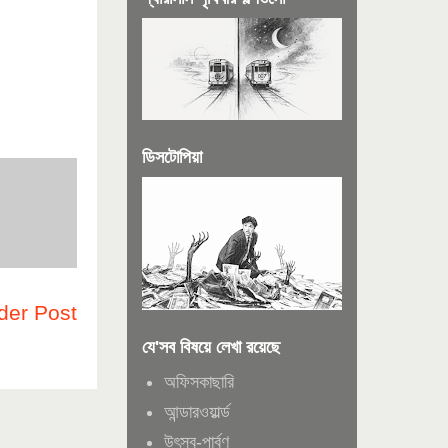
ডিসটোপিয়া
der Post
যে'সব বিষয়ে লেখা রয়েছে
অফিসকাছারি
আন্ডারওয়ার্ল্ড
উৎসব-পার্বণ