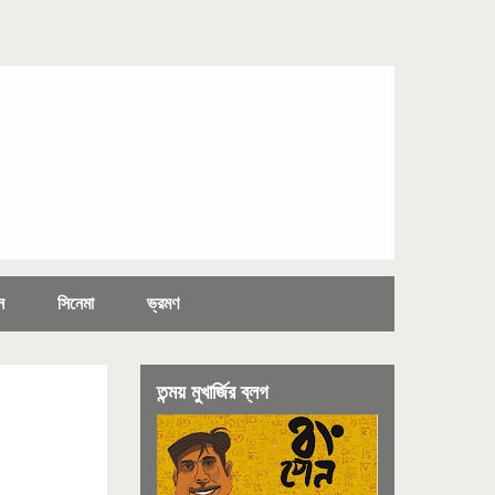
ন
সিনেমা
ভ্রমণ
তন্ময় মুখার্জির ব্লগ