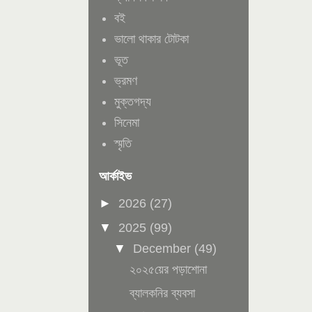
বই
ভালো থাকার টোটকা
ভূত
ভ্রমণ
মুক্তগদ্য
সিনেমা
স্মৃতি
আর্কাইভ
►
2026
(27)
▼
2025
(99)
▼
December
(49)
২০২৫য়ের পড়াশোনা
ব্যালকনির ব্যবসা