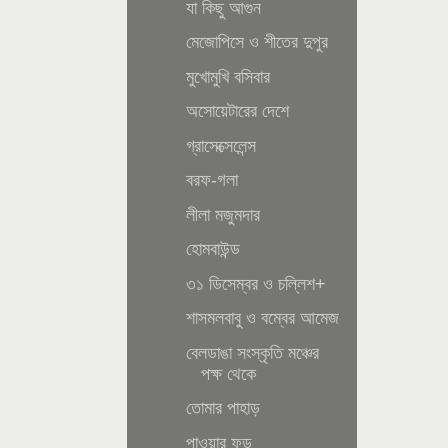
যা কিছু আগুন
মেজোপিসে ও শীতের দুপুর
মুখোমুখি বসিবার
অসোয়েটারের দেশে
গ্রাসেক্সেলেন্স
বরফ-গলা
লীলা মজুমদার
হোমবাউন্ড
৩১ ডিসেম্বর ও চল্লিশ+
শাসমলবাবু ও বম্বের আমেজ
বেলডাঙা সংস্কৃতি মঞ্চের
পক্ষ থেকে
তোমার পাহাড়
পাওয়ার ফুড