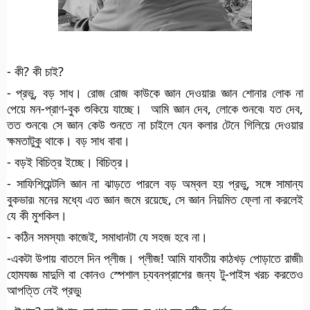
- কী? কী চাই?
- প্রভু, বড় সাধ। রোজ রোজ কাউকে জ্ঞান দেওয়ার৷ জ্ঞান শোনার লোক না 
পেয়ে মন-প্রাণ-বুক শুকিয়ে যাচ্ছে।  আমি জ্ঞান দেব, লোকে শুনবে৷ যত দেব, 
তত শুনবে৷ সে জ্ঞান কেউ শুনতে না চাইলে যেন কলার টেনে গিলিয়ে দেওয়ার 
ক্ষমতাটুকু থাকে। বড় সাধ বাবা। 
- বড়ই বিচিত্র ইচ্ছে। বিচিত্র। 
- সাফিশিয়েন্টলি জ্ঞান না ঝাড়তে পারলে বড় অম্বল হয় প্রভু, সঙ্গে সামান্য 
বুকভার৷ মনের মধ্যে এত জ্ঞান জমে রয়েছে, সে জ্ঞান নিয়মিত ফ্লো না করলেই 
যে কী মুশকিল।
- কঠিন সমস্যা৷ কাজেই, সমাধানটা যে সহজ হবে না।
-একটা উপায় বাতলে দিন প্লীজ। প্লীজ! আমি যাবতীয় কাঠখড় পোড়াতে রাজী৷ 
হোমযজ্ঞ মাদুলি বা কোনও স্পেশাল চ্যবনপ্রাশের জন্য টু-পাইস খরচ করতেও 
আপত্তি নেই প্রভু৷ 