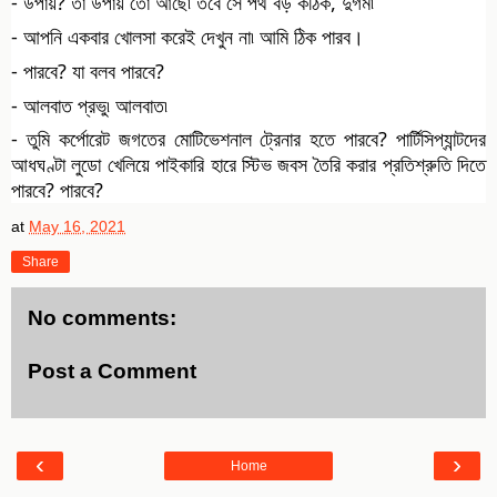
- উপায়? তা উপায় তো আছে৷ তবে সে পথ বড় কঠিক, দুর্গম৷ 
- আপনি একবার খোলসা করেই দেখুন না৷ আমি ঠিক পারব। 
- পারবে? যা বলব পারবে?
- আলবাত প্রভু৷ আলবাত৷ 
- তুমি কর্পোরেট জগতের মোটিভেশনাল ট্রেনার হতে পারবে? পার্টিসিপ্যান্টদের 
আধঘণ্টা লুডো খেলিয়ে পাইকারি হারে স্টিভ জবস তৈরি করার প্রতিশ্রুতি দিতে 
পারবে? পারবে?
at
May 16, 2021
Share
No comments:
Post a Comment
‹
›
Home