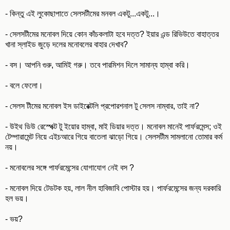
- কিন্তু এই লুকোছাপাতে সেলসটীমের মনবল একটু...একটু...।
- সেলসটীমের মনোবল দিয়ে কোন কাঁচকলাটা হবে দত্ত? ইয়ার এন্ড রিভিউতে বাহাত্তর
খানা স্লাইড জুড়ে দলের মনোবলের বাহার দেখাব?
- বস। আপনি গুরু, আমিই গরু। তবে পারমিশন দিলে সামান্য হাম্বা করি।
- বলে ফেলো।
- সেলস টীমের মনোবল ইস ডাইরেক্টলি প্রপোরশনাল টু সেলস নাম্বার, তাই না?
- উইথ ডিউ রেস্পেক্ট টু ইয়োর হাম্বা, মাই ডিয়ার দত্ত। মনোবল মানেই পার্ফরমেন্স; ওই
টেম্পারামেন্ট নিয়ে এইচআরে গিয়ে বাতেলা ঝাড়ো গিয়ে। সেলসটীম সামলানো তোমার কর্ম
নয়।
- মনোবলের সঙ্গে পার্ফরমেন্সের যোগাযোগ নেই বস ?
- মনোবল দিয়ে টেডটক হয়, লাল নীল হাবিজাবি পোস্টার হয়। পার্ফরমেন্সের জন্য দরকারি
হল ভয়।
- ভয়?