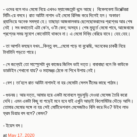
- ওদের বলে দাও মেমো নিয়ে এখনও ম্যানেজমেন্ট ধন্দে আছে। বিকেলবেলা ডিরেক্টররা
মিটিং-য়ে বসবে। রাত আটটা নাগাদ ওই মেমো রিলিজ করে দিলেই হল। অকারণ
প্ল্যানিংয়ে অনেক সমস্যা হে। তাছাড়া আজকালকার ছেলেছোকরাদের প্রশ্নের আর শেষ
নেই । সব কথাতেই এটা কে'ন, ও'টা কেন; অসহ্য। শেষ মুহূর্তে মেমো পাবে, আজেবাজে
প্রশ্নের সময় সুযোগ কোনোটাই থাকবে না। এ মেমো দিব্যি বেরিয়ে যাবে। হেহ হেহ।
- তা আপনি বলছেন যখন...কিন্তু বস...মেমো পড়ে যা বুঝেছি, অনেকের চাকরী নিয়ে
টানাটানি পড়তে পারে।
- সে জন্যেই তো সাস্পেন্সটা খুব কাজের জিনিস ভাই দত্ত। বাবাবাছা বলে কি কাউকে
ডারউইন শেখানো যায়? ও মহামন্ত্র ঠেকে না শিখে উপায় নেই।
- বেশ। তা'হলে রাত আটটা নাগাদই না হয় মেমোটা সেলস টীমের কাছে পাঠাব।
- গুডবয়। আর দত্ত, আমার হয়ে একটা মনোবলে সুড়সুড়ি দেওয়া মেসেজ তৈরি করো
দেখি। এমন একটা কিছু যা পড়েই মনে হবে যাই এখুনি আড়াই কিলোমিটার দৌড়ে আসি।
তোমার মেমোর সঙ্গে না হয় সেই মোটিভেশনাল মেসেজটাও বিলি করে দিও? উইথ লাভ
ফ্রম ডিয়ার বস বলে? কেমন?
- ইয়েস বস।
at
May 17, 2020