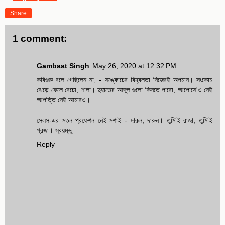
Share
1 comment:
Gambaat Singh
May 26, 2020 at 12:32 PM
কবিগুরু বলে গেছিলেন না, - সঙ্কোচের বিহ্বলতা নিজেরই অপমান। সংকোচ
ঝেড়ে ফেলে বেচো, শালা। দুহাতের আঙ্গুল গুলো কিনতে পারো, আপোসে'ও নেই
আপত্তি নেই আমারও।
সেলস-এর মতন প্রফেশন নেই মশাই - দারুন, দারুন। তুমি'ই রাজা, তুমি'ই
প্রজা। স্বয়ম্ভূ
Reply