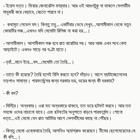
- ইয়েস দত্ত। ফিয়ার জেনারেটস ফায়্যার। আর ওই আগুনটুকু না থাকলে সেলসটীম
মাধুকরী করে বেড়াবে, বেচতে পারবে না।
- কথামৃত লেভেল বস। কিন্তু তবু... একটিবার ভেবে দেখুন...আগামীকাল থেকে নতুন
কোয়ার্টার শুরু...এখনও যদি মেমোটা রিলিজ না করা হয়...।
- আগামীকাল। আগামীকাল শুরু হবে রাত বারোটার পর। আর আজ এখন সবে বেলা
আড়াইটে। এখনও সাড়ে নয় ঘণ্টা হাতে।
- হ্যাঁ...মানে ইয়ে...বস...মেমোটা তো তৈরি...।
- তাতে কী হয়েছে? তৈরি হলেই বিলি করতে হবে? দাঁড়াও। আগে ব্যাটাচ্ছেলেদের
তড়পাও সামান্য। পারফর্মেন্সের জন্য দরকার ভয়, ভয়ের জন্য কী দরকার?
- কী বস?
- মিস্ট্রি। অন্ধকার। ওরা যত অন্ধকারে থাকবে, তত ভয়ে ছটফট করবে। আর তত
সহজে ওদের নাচানো যাবে। এবং ছটফটের অনুপাতে বাড়বে পারফর্মেন্স। শোনো
দত্ত...ওই মেমো যেন রাত আটটার আগে সেলসটীমের কাছে না পৌঁছয়।
- কিন্তু মেমো এক্কেবারে তৈরি, আপনিও অ্যাপ্রুভ করেছেন। টীমের ছেলেমেয়েদের যে
কী বলি...।