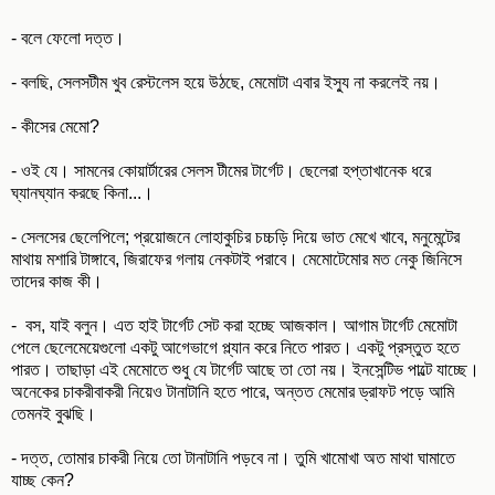
- বলে ফেলো দত্ত।
- বলছি, সেলসটীম খুব রেস্টলেস হয়ে উঠছে, মেমোটা এবার ইস্যু না করলেই নয়।
- কীসের মেমো?
- ওই যে। সামনের কোয়ার্টারের সেলস টীমের টার্গেট। ছেলেরা হপ্তাখানেক ধরে
ঘ্যানঘ্যান করছে কিনা...।
- সেলসের ছেলেপিলে; প্রয়োজনে লোহাকুচির চচ্চড়ি দিয়ে ভাত মেখে খাবে, মনুমেন্টের
মাথায় মশারি টাঙ্গাবে, জিরাফের গলায় নেকটাই পরাবে। মেমোটেমোর মত নেকু জিনিসে
তাদের কাজ কী।
- বস, যাই বলুন। এত হাই টার্গেট সেট করা হচ্ছে আজকাল। আগাম টার্গেট মেমোটা
পেলে ছেলেমেয়েগুলো একটু আগেভাগে প্ল্যান করে নিতে পারত। একটু প্রস্তুত হতে
পারত। তাছাড়া এই মেমোতে শুধু যে টার্গেট আছে তা তো নয়। ইনসেন্টিভ পাল্টে যাচ্ছে।
অনেকের চাকরীবাকরী নিয়েও টানাটানি হতে পারে, অন্তত মেমোর ড্রাফট পড়ে আমি
তেমনই বুঝছি।
- দত্ত, তোমার চাকরী নিয়ে তো টানাটানি পড়বে না। তুমি খামোখা অত মাথা ঘামাতে
যাচ্ছ কেন?