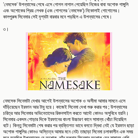
'নেমসেক' উপন্যাসের শেষে এসে গোগল নাগাল পেয়েছিল নিজের বাবা অশোক গাঙ্গুলি
এবং অশোকের প্রিয় লেখক (এবং গোগলের 'নেমসেক') নিকোলাই গোগোলের।
কালপুরুষ সিনেমার সেই দৃশ্যটা বারবার মনে পড়ছিল এ উপন্যাসের শেষে।
৩।
নেমসেক সিনেমাটা দেখায় আগেই উপন্যাসের অশোক ও অসীমা আমার সামনে এসে
দাঁড়িয়েছেন ইরফান আর টাবু হয়ে। কাজেই সিনেমা দেখা শুরু করার পর ; উপন্যাসের
চরিত্র আর সিনেমার অভিনেতাদের রিকনসাইল করতে আদৌ কোনও অসুবিধে হয়নি।
সিনেমার একদম গোড়ার দিকে ইরফানের বাংলা উচ্চারণ কানে সামান্য খোঁচা দিয়েছিল
বটে। কিন্তু সিনেমাটা শেষ করার পর ব্যক্তিগত ভাবে বলতে দ্বিধা নেই যে ইরফান ছাড়া
অশোক গাঙ্গুলির কোনও অস্তিত্ব আমার মনে নেই৷ তাছাড়া সিনেমা চলাকালীন এক সময়
মনে হয়েছিল উপন্যাসের যে অশোক, তাঁর তুলনায় সিনেমার অশোক যেন সামান্য বেশি