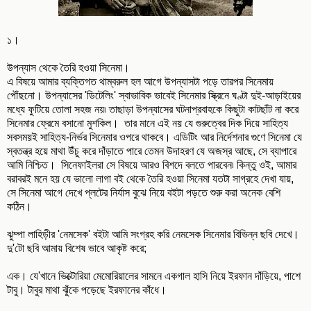
১।
উপন্যাস থেকে তৈরি হওয়া সিনেমা।
এ বিষয়ে আমার ব্যক্তিগত থাম্বরুল হল আগে উপন্যাসটা পড়ে তারপর সিনেমায়
পৌঁছনো। উপন্যাসের 'ডিটেলিং' স্বাভাবিক ভাবেই সিনেমার স্ক্রিনে ঘণ্টা দুই-আড়াইয়ের
মধ্যে ফুটিয়ে তোলা সহজ নয়৷ তাছাড়া উপন্যাসের ঘটনাপ্রবাহকে কিছুটা কাটছাঁট না করে
সিনেমার ফ্রেমে বসানো মুশকিল। তার মানে এই নয় যে গুরুত্বের দিক দিয়ে সাহিত্য
সবসময়ই সাহিত্য-নির্ভর সিনেমার ওপরে থাকবে। এডিটিং আর নির্দেশনার গুণে সিনেমা যে
স্বতন্ত্র হয়ে মাথা উঁচু করে দাঁড়াতে পারে তেমন উদাহরণ যে অজস্র আছে, সে ব্যাপারে
আমি নিশ্চিত। সিনেফাইলরা সে বিষয়ে আরও বিশদে বলতে পারবেন৷ কিন্তু ওই, আমার
বরাবরই মনে হয় যে ভালো লাগা বই থেকে তৈরি হওয়া সিনেমা যতটা সাগ্রহে দেখা যায়,
সে সিনেমা আগে দেখে প্লটের নির্যাস বুঝে নিয়ে বইটা পড়তে শুরু করা অনেক বেশি
কঠিন।
ঝুম্পা লাহিড়ীর 'নেমসেক' বইটা আমি সংগ্রহ করি নেমসেক সিনেমার বিভিন্ন ছবি দেখে।
দু'টো ছবি আমায় বিশেষ ভাবে আকৃষ্ট করে;
এক। যে'খানে ভিক্টোরিয়া মেমোরিয়ালের সামনে একগাল হাসি নিয়ে ইরফান দাঁড়িয়ে, পাশে
টাবু। টাবুর মাথা ঝুঁকে পড়েছে ইরফানের কাঁধে।