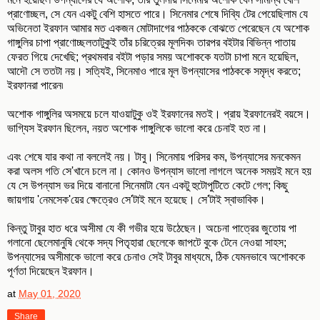
প্রাণোচ্ছল, সে যেন একটু বেশি হাসতে পারে। সিনেমার শেষে দিব্যি টের পেয়েছিলাম যে
অভিনেতা ইরফান আমার মত একজন মোটাদাগের পাঠককে বোঝতে পেরেছেন যে অশোক
গাঙ্গুলির চাপা প্রাণোচ্ছলতাটুকুই তাঁর চরিত্রের মূলদিক৷ তারপর বইটার বিভিন্ন পাতায়
ফেরত গিয়ে দেখেছি; প্রথমবার বইটা পড়ার সময় অশোককে যতটা চাপা মনে হয়েছিল,
আদৌ সে ততটা নয়। সত্যিই, সিনেমাও পারে মূল উপন্যাসের পাঠককে সমৃদ্ধ করতে;
ইরফানরা পারেন৷
অশোক গাঙ্গুলির অসময়ে চলে যাওয়াটুকু ওই ইরফানের মতই। প্রায় ইরফানেরই বয়সে।
ভাগ্যিস ইরফান ছিলেন, নয়ত অশোক গাঙ্গুলিকে ভালো করে চেনাই হত না।
এবং শেষে যার কথা না বললেই নয়। টাবু। সিনেমায় পরিসর কম, উপন্যাসের মনকেমন
করা অলস গতি সে'খানে চলে না। কোনও উপন্যাস ভালো লাগলে অনেক সময়ই মনে হয়
যে সে উপন্যাস ভর দিয়ে বানানো সিনেমাটা যেন একটু হুটোপুটিতে কেটে গেল; কিছু
জায়গায় 'নেমসেক'য়ের ক্ষেত্রেও সে'টাই মনে হয়েছে। সে'টাই স্বাভাবিক।
কিন্তু টাবুর হাত ধরে অসীমা যে কী গভীর হয়ে উঠেছেন। অচেনা পাত্রের জুতোয় পা
গলানো ছেলেমানুষি থেকে সদ্য পিতৃহারা ছেলেকে জাপটে বুকে টেনে নেওয়া সাহস;
উপন্যাসের অসীমাকে ভালো করে চেনাও সেই টাবুর মাধ্যমে, ঠিক যেমনভাবে অশোককে
পূর্ণতা দিয়েছেন ইরফান।
at
May 01, 2020
Share