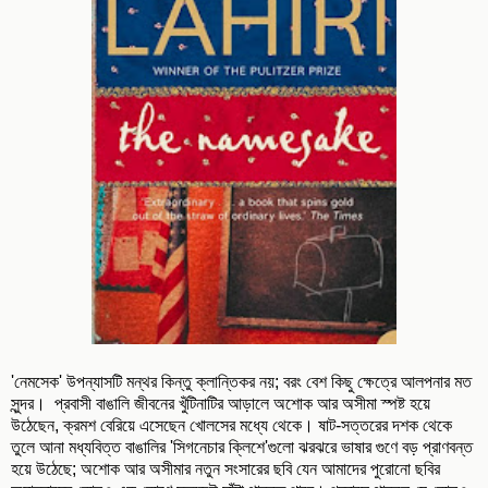
'নেমসেক' উপন্যাসটি মন্থর কিন্তু ক্লান্তিকর নয়; বরং বেশ কিছু ক্ষেত্রে আলপনার মত
সুন্দর। প্রবাসী বাঙালি জীবনের খুঁটিনাটির আড়ালে অশোক আর অসীমা স্পষ্ট হয়ে
উঠেছেন, ক্রমশ বেরিয়ে এসেছেন খোলসের মধ্যে থেকে। ষাট-সত্তরের দশক থেকে
তুলে আনা মধ্যবিত্ত বাঙালির 'সিগনেচার ক্লিশে'গুলো ঝরঝরে ভাষার গুণে বড় প্রাণবন্ত
হয়ে উঠেছে; অশোক আর অসীমার নতুন সংসারের ছবি যেন আমাদের পুরোনো ছবির