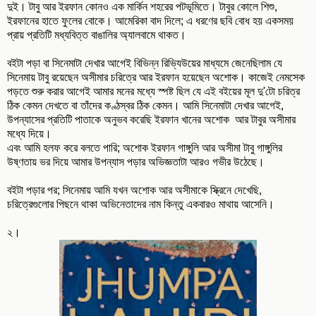
দুই। টাবু আর ইরফান কোনও এক মার্কিন শহরের পটভূমিতে। টাবুর কোলে শিশু,
ইরফানের হাতে ফুলের বোকে। আমেরিকা বাদ দিলে; এ ধরণের ছবি বোধ হয় একসময়
প্রায় প্রতিটি মধ্যবিত্ত বাঙালির অ্যালবামে থাকত।
বইটা পড়া বা সিনেমাটা দেখার আগেই বিভিন্ন রিভ্যিউয়ের মাধ্যমে জেনেছিলাম যে
সিনেমায় টাবু রয়েছেন অসীমার চরিত্রে আর ইরফান হয়েছেন অশোক। কাজেই নেমসেক
পড়তে শুরু করার আগেই আমার মনের মধ্যে স্পষ্ট ছিল যে এই বইয়ের মূল দু'টো চরিত্র
ঠিক কেমন দেখতে বা তাঁদের কণ্ঠস্বর ঠিক কেমন। আমি সিনেমাটা দেখার আগেই,
উপন্যাসের প্রতিটি পাতাকে অনুভব করেছি ইরফান খানের অশোক আর টাবুর অসীমার
মধ্যে দিয়ে।
এবং আমি হলফ করে বলতে পারি; অশোক ইরফান গাঙ্গুলি আর অসীমা টাবু গাঙ্গুলির
উষ্ণতায় ভর দিয়ে আমার উপন্যাস পড়ার অভিজ্ঞতাটা আরও গভীর উঠেছে।
বইটা পড়ার পর; সিনেমায় আমি যখন অশোক আর অসীমাকে স্ক্রিনে দেখেছি,
চরিত্রেগুলোর পিছনে থাকা অভিনেতাদের নাম কিন্তু একবারও মাথায় আসেনি।
২।