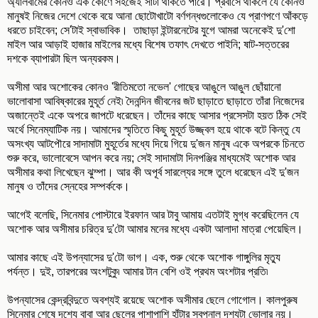
অ্যালবামের কোনও এক কোণে সহজেই সাঁটা থাকতে পারে। প্রবাসে থাকলে যে কোনও
মানুষই নিজের দেশে থেকে বয়ে আনা ছোটোখাটো বর্ণগন্ধগুলোকেও যে প্রাণপণে আঁকড়ে
ধরতে চাইবেন; সে'টাই স্বাভাবিক। তাছাড়া ইন্টারনেটের যুগে আমরা অনেকেই দু'শো
মাইল আর আড়াই হাজার মাইলের মধ্যে বিশেষ তফাৎ দেখতে পাইনি; ষাট-সত্তরের
দশকে ব্যাপারটা ছিল অন্যরকম।
অসীমা আর অশোকের কোনও 'রীতিমতো নভেল' গোছের আঙুলে আঙুল ছোঁয়ানো
ভালোবাসা আবিষ্কারের মুহূর্ত নেই৷ দৈনন্দিন জীবনের জট ছাড়াতে ছাড়াতে তাঁরা নিজেদের
অজান্তেই একে অপরে জাপটে ধরেছেন। তাঁদের কাছে আসার প্রসেসটা হয়ত ঠিক সেই
অর্থে সিনেম্যাটিক নয়। আমাদের স্মৃতিতে কিছু মুহূর্ত উজ্জ্বল হয়ে থাকে বটে কিন্তু যে
অসংখ্য আটপৌরে সাদামাটা মুহূর্তের মধ্যে দিয়ে গিয়ে দু'জন মানুষ একে অপরকে চিনতে
শুরু করে, ভালোবেসে আপন করে নয়; সেই সাদামাটা দিনপঞ্জির মাধ্যমেই অশোক আর
অসীমার কথা লিখেছেন ঝুম্পা। আর কী অপূর্ব সারল্যের সঙ্গে তুলে ধরেছেন এই দু'জন
মানুষ ও তাঁদের স্নেহের সম্পর্ককে।
আগেই বলেছি, সিনেমার পোস্টারে ইরফান আর টাবু আমায় এতটাই মুগ্ধ করেছিলেন যে
অশোক আর অসীমার চরিত্র দু'টো আমার মনের মধ্যে একটা আলাদা মাত্রা পেয়েছিল।
আমার কাছে এই উপন্যাসের দু'টো ভাগ। এক, শুরু থেকে অশোক গাঙ্গুলির মৃত্যু
পর্যন্ত। দুই, তারপরের অংশটুকু৷ আমার টান বেশি ওই প্রথম অংশটার প্রতি৷
উপন্যাসের কেন্দ্রবিন্দুতে অবশ্যই রয়েছে অশোক অসীমার ছেলে গোগোল। কালপুরুষ
সিনেমার শেষে দৃশ্যে বাবা আর ছেলের পাশাপাশি হাঁটার স্বপ্নালু দৃশ্যটা ভোলার নয়।