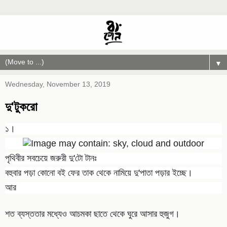
▼
Wednesday, November 13, 2019
দু'টুকরো
১।
পৃথিবীর সবচেয়ে জরুরী দু'টো টানঃ
বহুবার পড়া কোনো বই ফের তাক থেকে নামিয়ে দু'পাতা পড়ার ইচ্ছে।
আর
শত ব্যস্ততার মধ্যেও আচমকা ছাতে থেকে ঘুরে আসার হুজুগ।