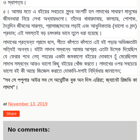
ও স্থাপত্য।
৫। আমার মতে এ বইয়ের সবচেয়ে সুন্দর অংশটি হল লাদাখের সাধারণ মানুষের
জীবনধারা নিয়ে লেখা অধ্যায়গুলো। তাঁদের খাবারদাবার, কালচার, পোশাক,
দৈনন্দিন জীবনের সারল্য, গ্রাসাচ্ছাদনের লড়াই এবং আধুনিকতার (ভালো ও মন্দ)
প্রভাব; এই সমস্তই বড় চমৎকার ভাবে তুলে ধরা হয়েছে।
লাদাখের প্রত্যন্ত গ্রামে বসে, শীতে কাঁপতে কাঁপতে এই বই পড়ার অভিজ্ঞতাটা
সত্যিই অনন্য। বইটা লাদাখ সম্বন্ধে আমার আগ্রহ এতটা উস্কে দিয়েছিল
যে ফেরার পথে লেহ্‌ শহরের একটা জমকালো বইয়ের দোকানে ঢুঁ মেরেছিলাম
লাদাখ সম্বন্ধে আরও ভালো কিছু বইয়ের খোঁজ করতে। লাদাখের ওপর সবচেয়ে
ভালো বই কী আছে জিজ্ঞেস করাতে দোকানি-মশাই নির্দ্বিধায় জানালেন;
"সব সে পপুলার অউর সব সে অথেন্টিক বুক অন দিস এরিয়া; জ্যানেট রিজভি কা
লাদাখ"।
at
November 13, 2019
Share
No comments: