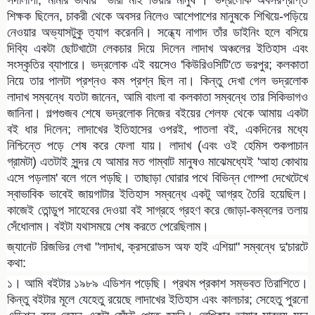
সদালাপী, মামার ভাষায় "ভারী মাই ডিয়ার মানুষ"। ভদ্রলোক অবসরপ্রাপ্ত
শিক্ষক ছিলেন, চাকরী থেকে অবসর নিলেও আশেপাশের মানুষকে শিখিয়ে-পড়িয়ে
নেওয়ার অভ্যাসটুকু ত্যাগ করেননি। সন্ধ্যে নাগাদ তাঁর ডাইনিং হলে বসিয়ে
দিব্যি একটা ছোটখাটো লেকচার দিয়ে দিলেন লাদাখ অঞ্চলের ইতিহাস এবং
সংস্কৃতির ব্যাপারে। ভদ্রলোক এই বয়সেও 'কিউরিওসিটি'তে ভরপুর; কলকাতা
নিয়ে তার পালটা প্রশ্নও কম প্রশ্ন ছিল না। কিন্তু দেখা গেল ভদ্রলোক
লাদাখ সম্বন্ধে যতটা জানেন, আমি বাংলা বা কলকাতা সম্বন্ধে তার সিকিভাগও
জানিনা। গল্পগুজব শেষে ভদ্রলোক নিজের বইয়ের শেলফ থেকে আমায় একটা
বই ধার দিলেন; লাদাখের ইতিহাসের ওপরই, পাতলা বই, একদিনের মধ্যে
নিশ্চিন্তে পড়ে শেষ করে ফেলা যায়। লাদাখ (এবং ওই হেমিস শুকপাচান
গ্রামটা) এতটাই সুন্দর যে আমার মত গাম্বাট মানুষও মাঝেমধ্যেই 'আহা কোথায়
এসে পড়লাম' বলে গলে পড়ছি। তাছাড়া ঘোরার পথে বিভিন্ন গোম্পা দেখেটেখে
স্বাভাবিক ভাবেই জায়গাটার ইতিহাস সম্বন্ধে একটু আগ্রহ তৈরি হয়েছিল।
কাজেই তোন্ডুপ সাহেবের দেওয়া বই সাগ্রহে গ্রহণ করে জোড়া-কম্বলের তলায়
সেঁধোলাম। বইটা যথাসময়ে শেষ করতে পেরেছিলাম।
জ্যানেট রিজভির লেখা "লাদাখ, ক্রসরোডস অফ হাই এশিয়া" সম্বন্ধে দু'চারটে
কথা:
১। আমি বইটার ১৯৮৯ এডিশন পড়েছি। প্রথম প্রকাশ সম্ভবত তিরাশিতে।
কিন্তু বইটার মূলে যেহেতু রয়েছে লাদাখের ইতিহাস এবং কালচার; সেহেতু পুরনো