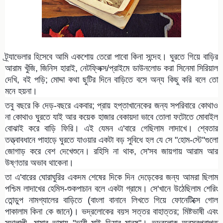
ট্র্যাভেলার হিসেবে আমি একশোয় তেরো পাবো কিনা সন্দেহ। ঘুরতে গিয়ে বাড়ির
আরাম খুঁজি, জিনিস হারাই, নেটফ্লিক্স/প্রাইমে ডাউনলোড করা সিনেমা সিরিয়াল
দেখি, বই পড়ি; মোদ্দা কথা ছুটির দিনে বাড়িতে বসে অন্য কিছু করি বলে তো
মনে হয়না।
তবু বছরে কি দেড়-বছরে একবার; প্রায় হপ্তাখানেকের জন্য সপরিবারে কোথাও
না কোথাও ঘুরতে যাই আর কয়েক হাজার বেকায়দা ভাবে তোলা ফটোতে মোবাইল
বোঝাই করে বাড়ি ফিরি। এই যেমন এ'বারে গেছিলাম লাদাখে। শ্বেতার
তত্ত্বাবধানে পাহাড়ে ঘুরতে যাওয়ার একটা বড় সুবিধে হল যে সে "হোম-স্টে"গুলো
জোগাড় করে বেশ দেখেশুনে। রহিসি না থাক, সে'সব জায়গায় আরাম আর
উষ্ণতার অভাব থাকেনা।
তা এ'বারের ঘোরাঘুরির একদম শেষের দিকে দিন দেড়েকের জন্য আমরা ছিলাম
পশ্চিম লাদাখের হেমিস-শুকপাচান বলে একটা গ্রামে। সে'খানে উঠেছিলাম শেরিং
তোন্ডুপ নামগ্যালের বাড়িতে (বাংলা বানানে লিখতে গিয়ে ফোনেটিক্সে গোল
পাকালাম কিনা কে জানে)। ভদ্রলোকের বয়স সত্তর বাহাত্তর; মিষ্টভাষী এবং