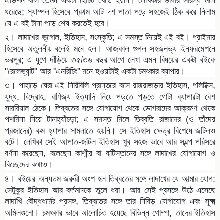
এডিশন বলে তেমন একটা হোঁচট খেতে হয়নি। লেখিকার ভাষার সারল্য মনে
ধরেছে; স্যাম্পল হিসেবে প্রথম আট দশ পাতা পড়ে সহজেই ঠিক করে নিলাম
যে এ বই টানা পড়ে শেষ করতেই হবে।
২। লাদাখের ভূগোল, ইতিহাস, সংস্কৃতি; এ সমস্ত নিয়েই এই বই। প্রাইমার
হিসেবে অতুলনীয় বলেই মনে হল। আজকাল গুগল সহজলভ্য ইনফরমেশনে
ভরপুর; এ যুগে দাঁড়িয়ে ৩৫/৩৬ বছর আগে লেখা এমন বিষয়ের একটা বইকে
"রেলেভ্যান্ট" আর "এনরিচিং" মনে হওয়াটাই একটা চমৎকার ব্যাপার।
৩। পাহাড়ে ঘেরা এই নিরিবিলি প্রান্তরে বসে রাজরাজড়ার ইতিহাস, পলিটিক্স,
যুদ্ধ, বিদ্রোহ, বাণিজ্য ইত্যাদি নিয়ে পড়তে পড়তে গোটা ব্যাপারটা বেশ
সাররিয়াল ঠেকে। তিব্বতের সঙ্গে যোগাযোগ থেকে ডোগরাদের আক্রমণ থেকে
পশমিনা নিয়ে টানাহ্যাঁচড়া; এ সমস্ত মিলে তিব্বতি রাজাদের (ও তাঁদের
প্রজাদের) কম হ্যাপার সামলাতে হয়নি। সে ইতিহাস ক্ষেত্র বিশেষে জটিলও
বটে। লেখিকা সেই আপাত-জটিল ইতিহাস খুব সহজ ভাবে আর স্বল্প পরিসরে
বর্ণনা করেছেন, বলেছেন কাশ্মীর বা বাল্টিস্তানের সঙ্গে লাদাখের যোগাযোগ ও
বিচ্ছেদের কথাও।
৪। বইয়ের অন্যতম জরুরী অংশ হল তিব্বতের সঙ্গে লাদাখের যে আত্মার যোগ;
সেটুকুর ইতিহাস আর বর্তমানকে তুলে ধরা। আর সেই প্রসঙ্গে উঠে এসেছে
লাদাখি বৌদ্ধধর্মের প্রসঙ্গ, তিব্বতের সঙ্গে তার নিবিড় যোগাযোগ এবং সূক্ষ্ম
অমিলগুলো। চমৎকার ভাবে আলোচিত হয়েছে বিভিন্ন গোম্পা, তাদের ইতিহাস