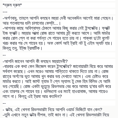
*দ্রুম দ্রুম*
---
-অর্পণবাবু, তাহলে আপনি বলছেন মহুয়া দেবী অনেকদিন আগেই মারা গেছেন।
আর গতকালের গুলি চালানোর কেস্‌টা...।
-আপনার কাছে অবিশ্বাস্য ঠেকলে আমার কিছু করার নেই ইন্সপেক্টর। ফ্যাক্ট
ইজ ফ্যাক্ট। মহুয়ার আত্মা রোজ রাতে আমায় হন্ট্‌ করতে আসে। আমি মার্ডার
করার রোল প্লে না করা পর্যন্ত সে গায়েব হতে চায় না। পাক্কা দু'টো বুলেট
খরচ করার পর সে গায়েব হয়। অফ কোর্স আই ট্রাই নট টু এইম অ্যাট হার।
কিন্তু তবু, ইট্‌জ ট্রমাটিক।
--
-আপনি জানেন আপনি কী বলছেন মহুয়াদেবী?
-বারবার এক কথা কেন জিজ্ঞেস করেন ইন্সপেক্টর? জানোয়ারটা বিয়ে করে আমার
সর্বনাশ করেছে। এখন মরেও আমায় শান্তিতে থাকতে দিতে চায় না। রোজ
রাত্রে অর্পণের ভূত আমায় খুন করার ভয় দেখাতে আসে। এবং চেষ্টাও করে
মার্ডার করতে। আই জাস্ট হ্যাভ ট প্লে অ্যালং টু মেক হিম বিলিভ যে আমি
ভয় পেয়েছি। রোজ একটা ভুতুড়ে রিভলভার বের করে আমায় দু'বার গুলি করে
এবং তারপর সে গায়েব হয়। গুলিগুলো ওর মতই হাওয়াবাজ, আমার গায়েও
লাগে না। কিন্তু এই ট্রমা আর কতদিন?
--
- ডক্টর, এই খেলনা রিভলভারটা নিয়ে আপনি ওয়ার্ড ভিজিটে যান কেন?
-তুমি এখানে নতুন ডক্টর দীপক, তাই জান না। এই খেলনা রিভলভারটা নিয়ে