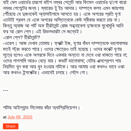
যাই মেল ওয়ার্ডের চারশো বাইশ নম্বর পেশেন্ট আর ফিমেল ওয়ার্ডের দু'শো বারো
নম্বর পেশেন্টের জন্য। ম্যারেড টু ইচ আদার। দাম্পত্য কলহ এমন জায়গায়
পৌঁছোয় যে দুজনকেই অ্যাসাইলামে আসতে হয়। একে অপরের প্রতি ঘৃণা
এতটাই প্রবল যে একে অপরের অস্তিত্বকে কেউ স্বীকার করতে চায় না।
কিন্তু অ্যাজ আ পার্ট অফ ট্রিটমেন্ট রোজ সন্ধ্যাবেলা দু'জনকে মুখোমুখি আনি
ফর আ রোল প্লে। এই রিভলভারটা সে জন্যেই।
-রোল প্লে? ট্রিটমেন্ট?
-ওয়েল। আজ দেখাব তোমায়। ফ্যাক্ট ইজ, ঘৃণার বাঁধন দাম্পত্যকে ভালোবাসার
মতই স্ট্রং করতে পারে। ওদের ক্ষেত্রেও তাই হয়েছে। ওদের কনেক্ট ঘৃণার
সূত্রে হলেও একে অপরকে দিনে একবার অন্তত না দেখে ওরা থাকতে পারে না;
ওদের পাগলামি আরও বেড়ে যায়। কভার্ট ভালোবাসা; যেটার এক্সপ্রেশন পায়
নিয়মিত খুন করা আর খুন হওয়ার নাটকে। আর আমায় ওরা কখনও ভাবে ওঝা
আর কখনও ইন্সপেক্টর। এভাবেই চলছে। লেট্‌স গো।
---
শাটার আইল্যান্ড সিনেমার কাঁচা অ্যাপ্রিসিয়েশন।
at
July 05, 2015
Share