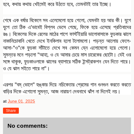
হবে, কথায় কথায় খেইমেই করে উঠতে হবে, তেমনটাই তার ইচ্ছে।
শেষে এক বর্ষার বিকেলে সব এলেমেলো হয়ে গেলো, যেমনটা হয় আর কী। যুগে
যুগে তো ঠিক এ'ভাবেই বিপ্লব ভেসে গেছে, ফিকে হয়ে এসেছে প্রতিবাদের
রঙ। বিকেলের দিকে রেলের মাঠের পাশে ফার্স্টইয়ারি ভালোবাসাকে ফুচকার ঝালে
নাকানিচোবানি খেতে দেখে ইনকিলাব হলো টলোমলো। পড়ন্ত আলোয় ফেলে-
আসা-"ও"কে ফুচকা সাঁটাতে দেখে সব কেমন যে্ন এলোমেলো হয়ে গেলো।
সুমন্তর মনে পড়লো "আহা, ও যে আমার চেয়ে মাস চারেকের ছোটো। যেই ওর
সঙ্গে থাকুক, ফুচকাওলাকে ঝালের ব্যাপারে সঠিক ইন্সট্রাকশন যেন দিতে পারে।
ও যে ঝাল সইতে পারে না"।
এরপর "বম্ ভোলে" হুঙ্কার দিয়ে নচিকেতার প্রেমের গান গুনগুন করতে করতে
বাড়ির দিকে এগোলো সুমন্ত, আজ নারায়ণ দেবনাথে ঝাঁপ না দিলেই নয়।
at
June 01, 2025
Share
No comments: