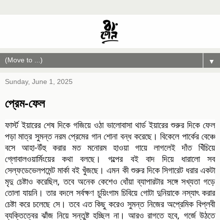
▼
Sunday, June 1, 2025
প্রেম-ফেল
ফার্স্ট ইয়ারের শেষ দিকে গজিয়ে ওঠা ভালোবাসা থার্ড ইয়ারের শুরুর দিকে ফেল
পড়া মাত্র সুমন্ত নরম প্রেমের গান শোনা বন্ধ করেছে। বিকেলে পার্কের বেঞ্চে
বসে আহা-উঁহু করার মত মনোরম হাওয়া গায়ে লাগলেই দাঁত খিঁচিয়ে
গ্লোবালওয়ার্মিংয়ের কথা বলছে। গল্পের বই বাদ দিয়ে ধারালো সব
সেল্ফডেভেলপমেন্ট মার্কা বই খুঁজছে। এমন কী শুরুর দিকে সিগারেট ধরার একটা
মৃদু চেষ্টাও করেছিল, তবে অনেক কেশেও ধোঁয়া ব্যাপারটার সঙ্গে সখ্যতা গড়ে
তোলা যায়নি। তার বদলে সর্বক্ষণ চুয়িংগাম
চিবিয়ে গোটা দুনিয়াকে নস্যাৎ করার
চেষ্টা করে চলেছে সে। তবে এত কিছু করেও সুমন্ত নিজের অপ্রেমিক বিপ্লবী
ব্যক্তিত্বের ঝাঁজ নিয়ে সন্তুষ্ট হচ্ছিল না। আরও রাগতে হবে, গর্জে উঠতে