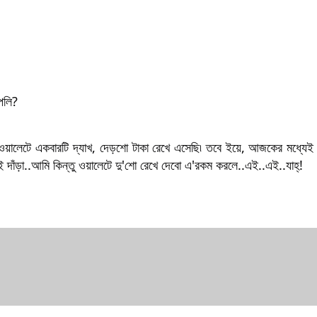
েলি?
ে৷ ওয়ালেটে একবারটি দ্যাখ, দেড়শো টাকা রেখে এসেছি৷ তবে ইয়ে, আজকের মধ্যেই
দাঁড়া..আমি কিন্তু ওয়ালেটে দু'শো রেখে দেবো এ'রকম করলে..এই..এই..যাহ্‌!