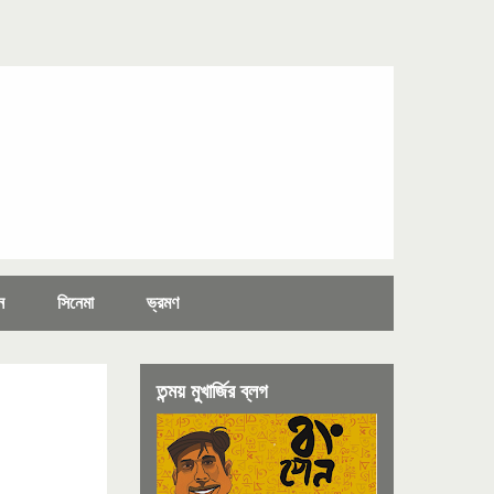
ন
সিনেমা
ভ্রমণ
তন্ময় মুখার্জির ব্লগ