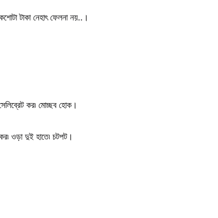
একশোটা টাকা নেহাৎ ফেলনা নয়..।
সেলিব্রেট কর৷ মোচ্ছব হোক।
 কর৷ ওড়া দুই হাতে৷ চটপট।