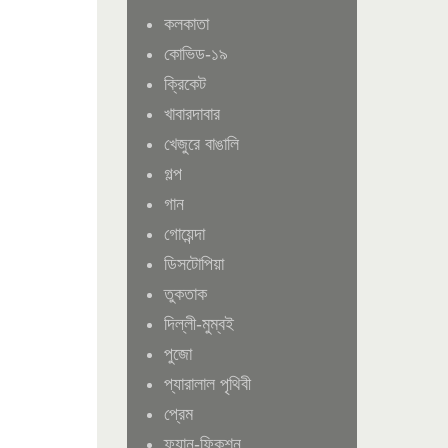
কলকাতা
কোভিড-১৯
ক্রিকেট
খাবারদাবার
খেজুরে বাঙালি
গল্প
গান
গোয়েন্দা
ডিসটোপিয়া
তুকতাক
দিল্লী-মুম্বই
পুজো
প্যারালাল পৃথিবী
প্রেম
ফ্যান-ফিকশন