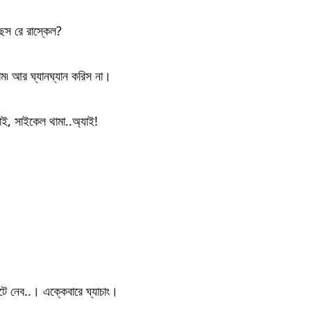
িস রে রাস্কেল?
াম৷ আর ঘ্যানঘ্যান করিস না।
ই, সাইকেল থামা..অ্যাই!
টে নেব..। এক্কেবারে ঘ্যাচাং।