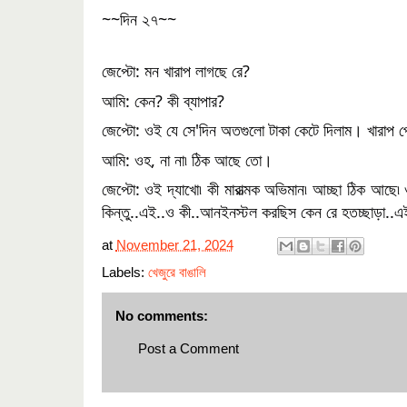
~~দিন ২৭~~
জেপ্টো: মন খারাপ লাগছে রে?
আমি: কেন? কী ব্যাপার?
জেপ্টো: ওই যে সে'দিন অতগুলো টাকা কেটে দিলাম। খারাপ প
আমি: ওহ, না না৷ ঠিক আছে তো।
জেপ্টো: ওই দ্যাখো৷ কী মারাত্মক অভিমান৷ আচ্ছা ঠিক আছ
কিন্তু..এই..ও কী..আনইনস্টল করছিস কেন রে হতচ্ছাড়া..এই 
at
November 21, 2024
Labels:
খেজুরে বাঙালি
No comments:
Post a Comment