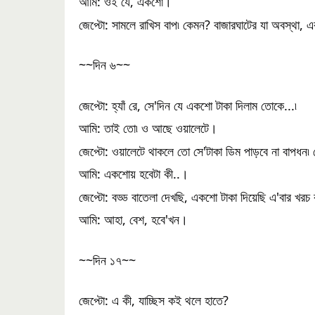
আমি: ওই যে, একশো।
জেপ্টো: সামলে রাখিস বাপ৷ কেমন? বাজারঘাটের যা অবস্থা, 
~~দিন ৬~~
জেপ্টো: হ্যাঁ রে, সে'দিন যে একশো টাকা দিলাম তোকে...৷
আমি: তাই তো৷ ও আছে ওয়ালেটে।
জেপ্টো: ওয়ালেটে থাকলে তো সে'টাকা ডিম পাড়বে না বাপধন৷ 
আমি: একশোয় হবেটা কী..।
জেপ্টো: বড্ড বাতেলা দেখছি, একশো টাকা দিয়েছি এ'বার খরচ
আমি: আহা, বেশ, হবে'খন।
~~দিন ১৭~~
জেপ্টো: এ কী, যাচ্ছিস কই থলে হাতে?