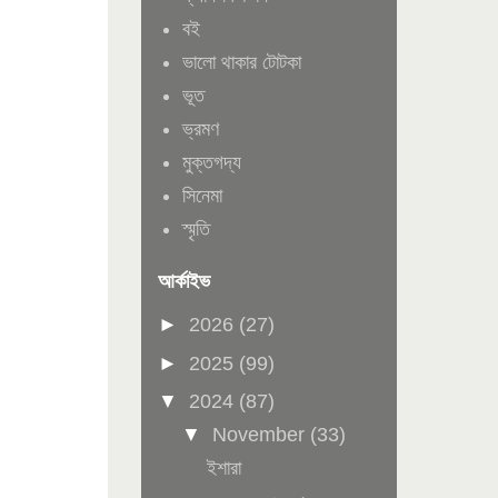
বই
ভালো থাকার টোটকা
ভূত
ভ্রমণ
মুক্তগদ্য
সিনেমা
স্মৃতি
আর্কাইভ
►
2026
(27)
►
2025
(99)
▼
2024
(87)
▼
November
(33)
ইশারা