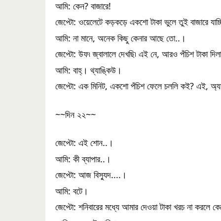
আমি: কেন? বাজারে!
জেপ্টো: ওয়েলেটে কড়কড়ে একশো টাকা ভুলে তুই বাজারে যাচ্ছ
আমি: না মানে, অনেক কিছু কেনার আছে তো..।
জেপ্টো: উফ৷ জ্বালালে দেখছি৷ এই নে, আরও পঁচিশ টাকা দিল
আমি: বাহ্‌। থ্যাঙ্কিউ।
জেপ্টো: এক মিনিট, একশো পঁচিশ ফেলে চললি কই? এই, অ্যা
~~দিন ২২~~
জেপ্টো: এই শোন..।
আমি: কী ব্যাপার..।
জেপ্টো: আজ বিস্যুদ....।
আমি: বটে।
জেপ্টো: শনিবারের মধ্যে আমার দেওয়া টাকা খরচ না করলে কে