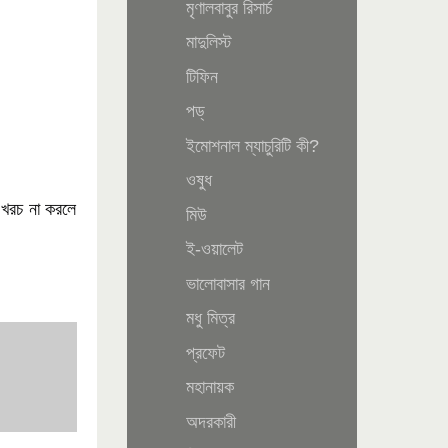
মৃণালবাবুর রিসার্চ
মাদুলিস্ট
টিফিন
পড্‌
ইমোশনাল ম্যাচুরিটি কী?
ওষুধ
 খরচ না করলে
মিউ
ই-ওয়ালেট
ভালোবাসার গান
মধু মিত্র
প্রফেট
মহানায়ক
অদরকারী