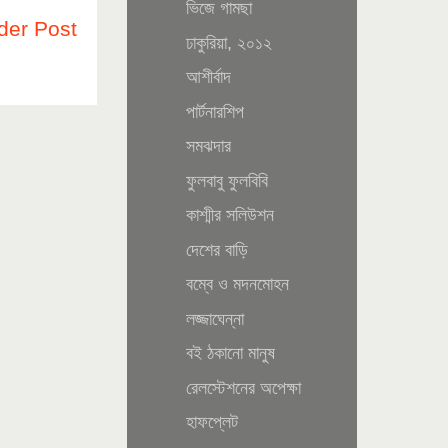
ভিজে গামছা
der Post
ঢাকুরিয়া, ২০১২
আশীর্বাদ
পার্টনারশিপ
সমঝদার
ফুলবাবু ফুলবিবি
কাশ্মীর সলিউশন
দেশের বাড়ি
বম্বে ও মদনমোহন
লজ্জাঘেন্না
বই ঠকানো মানুষ
রেলস্টেশনের অপেক্ষা
হাফপ্লেট