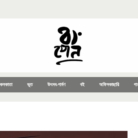
কলকাতা
ভূত
উৎসব-পার্বণ
বই
অফিসকাছারি
গা