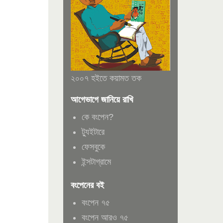
২০০৭ হইতে কয়ামত তক
আগেভাগে জানিয়ে রাখি
কে বংপেন?
ট্যুইটারে
ফেসবুকে
ইন্সটাগ্রামে
বংপেনের বই
বংপেন ৭৫
বংপেন আরও ৭৫