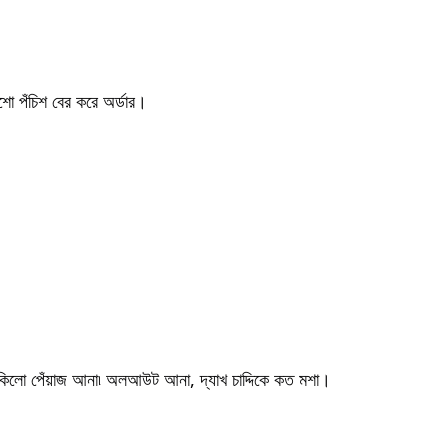
শো পঁচিশ বের করে অর্ডার।
দু'কিলো পেঁয়াজ আনা৷ অলআউট আনা, দ্যাখ চাদ্দিকে কত মশা।