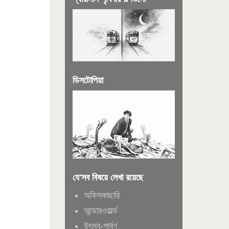
ডিসটোপিয়া
যে'সব বিষয়ে লেখা রয়েছে
অফিসকাছারি
আন্ডারওয়ার্ল্ড
উৎসব-পার্বণ