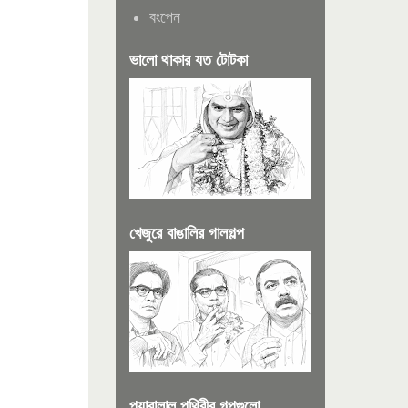
বংপেন
ভালো থাকার যত টোটকা
খেজুরে বাঙালির গালগল্প
প্যারালাল পৃথিবীর গল্পগুলো