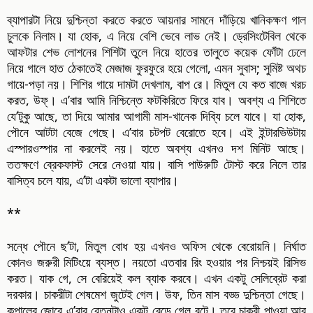
ব্যাপারটা নিয়ে দুশ্চিন্তা করতে করতে আয়নার সামনে দাঁড়িয়ে খানিকক্ষণ গাল
চুলকে নিলাম। যা হোক, এ নিয়ে বেশি ভেবে লাভ নেই। ড্রেসিংটেবিল থেকে
আফটার শেভ লোশনের শিশিটা তুলে নিয়ে হাতের তালুতে কয়েক ফোঁটা ঢেলে
নিয়ে গালে হাত ঠেকাতেই মেজাজ ফুরফুরে হয়ে গেলো, এমন সুবাস; সুমিষ্ট অথচ
গায়ে-পড়া নয়। শিশির গায়ে দামটা দেখলাম, বাপ রে। মিতুল যে কত বাজে খরচ
করত, উফ্‌। এ’বার আমি নিশ্চিন্তে ফটকিরিতে ফিরে যাব। অবশ্য এ শিশিতে
যে’টুকু আছে, তা দিয়ে আমার আগামী মাস-খানেক দিব্যি চলে যাবে। যা হোক,
পৌনে আটটা বেজে গেছে। এ’বার চটপট বেরোতে হবে। এই ইন্টারভিউটায়
এস্পারওস্পার না করলেই নয়। হাতে অবশ্য এখনও দশ মিনিট আছে।
ততক্ষণে ব্রেকফাস্ট সেরে নেওয়া যায়। বাসি পাউরুটি টোস্ট করে নিলে তার
বাসিত্ব চলে যায়, এ’টা একটা ভালো ব্যাপার।
**
সন্ধে পৌনে ছ’টা, মিতুল বোধ হয় এখনও অফিস থেকে বেরোয়নি। নির্ঘাত
কোনও জরুরী মিটিংয়ে ব্যস্ত। নয়তো এতবার রিং হওয়ার পর নিশ্চয়ই রিসিভ
করত। যাক গে, সে বেরিয়েই কল ব্যাক করবে। এখন একটু সেলিব্রেট করা
দরকার। চাকরীটা শেষমেশ জুটেই গেল। উফ, তিন মাস বড্ড দুশ্চিন্তা গেছে।
কপালের জোরে এ’বার বেতনটাও একটু বেড়ে গেল বটে। তবে চাকরী পাওয়া আর