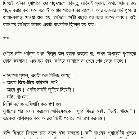
দিতে? এ’সব ব্যাপারে ওর পছন্দগুলো কিন্তু সত্যিই ঘ্যাম, অথচ জামার রঙ
পছন্দ করার কথা মনে এলেই আমার গায়ে জ্বর আসে। আর একবার যদি পুজোয়
জামা-কাপড় দেওয়া শুরু হয়, তা’হলে সে’টা বছরে পর বছর চলতে বাধ্য। ওই
ব্যাপারে তা’হলে আমার একটা বাৎসরিক হিল্লে হয় যায়।
**
পৌনে ন’টা পর্যন্ত যখন মিতুল কল ব্যাক করলো না, তখন অগত্যা মৃণালকে
ফোন করলাম। এত বড় খবর, কাউনে জানাতে না পেরে পেট ফেটে যাচ্ছে।
- হ্যালো মৃণাল, একটা গুড নিউজ আছে।
- আবার বিয়ে-টিয়ে করিসনি তো?
- আরে ধুর। একটা চাকরী জুটিয়ে নিয়েছি।
- ভাই! খাওয়া!
মিনিট দশেক হাবিজাবি কত গল্প হল।
মৃণালের পর ফোন করলেম অভিষেককে। ঘুরে ফিরে সেই, “ভাই, খাওয়া”।
তাকেও আশ্বস্ত করে আরও মিনিট পনেরো গালগল্প করলাম।
বাড়ি ফিরতে ফিরতে রাত সাড়ে ন’টা বাজলো। রুটি মাংসের প্যাকেটটা খুলতে