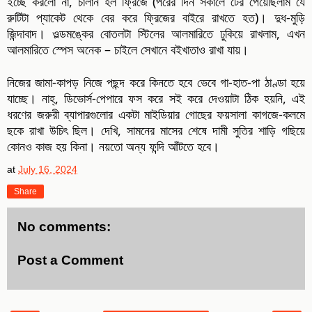
ইচ্ছে করলো না, চালান হল ফ্রিজে (পরের দিন সকালে টের পেয়েছিলাম যে
রুটিটা প্যাকেট থেকে বের করে ফ্রিজের বাইরে রাখতে হত)। দুধ-মুড়ি
জিন্দাবাদ। ওল্ডমঙ্কের বোতলটা স্টিলের আলমারিতে ঢুকিয়ে রাখলাম, এখন
আলমারিতে স্পেস অনেক – চাইলে সেখানে বইখাতাও রাখা যায়।
নিজের জামা-কাপড় নিজে পছন্দ করে কিনতে হবে ভেবে গা-হাত-পা ঠাণ্ডা হয়ে
যাচ্ছে। নাহ্‌, ডিভোর্স-পেপারে ফস করে সই করে দেওয়াটা ঠিক হয়নি, এই
ধরণের জরুরী ব্যাপারগুলোর একটা মাইডিয়ার গোছের ফয়সালা কাগজে-কলমে
ছকে রাখা উচিৎ ছিল। দেখি, সামনের মাসের শেষে দামী সুতির শাড়ি গছিয়ে
কোনও কাজ হয় কিনা। নয়তো অন্য ফন্দি আঁটতে হবে।
at
July 16, 2024
Share
No comments:
Post a Comment