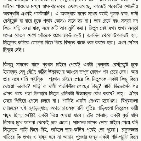
মাইনে পাওয়ার মধ্যে মাস-খানেকের তফাৎ রয়েছে, কাজেই পকেটের শোচনীয়
অবস্থাটা এখনই পালটায়নি। এ অবস্থায় মনের মধ্যে যতই পুলক থাক, দামী
রেস্টুরেন্ট বা বারে ঢুকে পড়ার কোনও মানে হয় না। তার চেয়ে বরং সস্তা মদ
কিনে বাড়ি ফেরা যাক, সঙ্গে রুটি আর মুর্গি কষা। মিতুল নেই যখন তখন সস্তা
মদের বোতল দেখে আঁতকে ওঠার কেউ নেই। একদিন থেকে উপকারই হল,
মিতুলের রুচিকে তোল্লা দিতে গিয়ে বিস্তর বাজে খরচ করতে হত। এখন সে’সব
চিন্তা নেই।
কিন্তু সামনের মাসে প্রথম মাইনে পেয়েই একটা পেল্লায় রেস্টুরেন্টে ঢুকে
ইয়াব্বড় মেনু ঘেঁটে; কঠিন উচ্চারণের আগুনে তপ্ত কোনও পদ চেয়ে নেব। আর
তার সঙ্গে দামি হুইস্কি। প্রথম মাইনে পেয়ে কি মিতুলকে একটা কিছু কিনে
দেওয়া দরকার? শাড়ি বা দামী পারফিউম গোছের কিছু? নাকি ডিভোর্সের পর
এ’সব গায়ে পড়া উপহারে মিতুল খানিকটা উত্ত্যক্ত বোধ করবে? নাহ্‌। এ’সব
ভেবে পিছিয়ে গেলে চলবে না। শাড়িই একটা দেওয়া হবে’খন। বিশ্ববাংলা
শোরুমের ওই ম্যাড়ম্যাড়ে অথচ মারাত্মক দামী সুতির শাড়িগুলো মিতুলের ভারী
পছন্দ ছিল, সে’টাই একটা দিয়ে দেওয়া যাবে। টের পেলাম, একটা ধূর্ত হাসি
নিজের মুখে আপনা থেকেই চলে এলো। সামনের মাসের শেষে মাইনে পেয়ে যদি
মিতুলকে শাড়ি কিনে দিই, তা’হলে তার ক’দিন পরেই তো পুজো। চক্ষুলজ্জার
খাতিরে কি তখন ও বাধ্য হবে না আমায় পুজোর জন্য একটা শার্ট-প্যান্ট কিনে