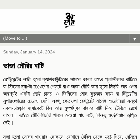
▼
Sunday, January 14, 2024
ভাজা মৌরির বাটি
রেস্টুরেন্টের লক্ষ্মী হলো ক্যাশকাউন্টারের সামনে কমলা রঙের প্লাস্টিকের বাটিতে
বা স্টিলের চ্যাপ্টা দু'খোপের প্লেটে রাখা ভাজা মৌরি আর ডুমো মিছরি৷ তার ওপর
অবশ্যই একটা ছোট্ট চামচ৷ ও জিনিসের মোহ ফুচকার ফাউ বা টিটুয়েন্টির
সুপারওভারের চেয়েও বেশি৷ একটু কেতওলা রেস্টুরেন্ট মানেই ওয়েটাররা সস্তা
নকল-চামড়ার জ্যাকেটে বিল আর মুখশুদ্ধির বাহারে বাটি নিয়ে টেবিলে রেখে
যাবেন। তা'তে মৌরি-মিছরি খাবলে নেওয়া যায় বটে, কিন্তু ম্যাক্সিমাম তৃপ্তি
নেই।
মজা হলো সে'সব খাওয়ার 'দোকানে' যে'খানে টেবিল থেকে উঠে গিয়ে, বেসিনে