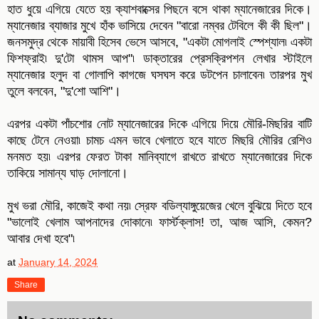
হাত ধুয়ে এগিয়ে যেতে হয় ক্যাশবাক্সের পিছনে বসে থাকা ম্যানেজারের দিকে।
ম্যানেজার ব্যাজার মুখে হাঁক ভাসিয়ে দেবেন "বারো নম্বর টেবিলে কী কী ছিল"।
জনসমুদ্র থেকে মায়াবী হিসেব ভেসে আসবে, "একটা মোগলাই স্পেশ্যাল৷ একটা
ফিশফ্রাই৷ দু'টো থামস আপ"৷ ডাক্তারের প্রেসক্রিপশন লেখার স্টাইলে
ম্যানেজার হলুদ বা গোলাপি কাগজে ঘসঘস করে ডটপেন চালাবেন৷ তারপর মুখ
তুলে বলবেন, "দু'শো আশি"।
এরপর একটা পাঁচশোর নোট ম্যানেজারের দিকে এগিয়ে দিয়ে মৌরি-মিছরির বাটি
কাছে টেনে নেওয়া৷ চামচ এমন ভাবে খেলাতে হবে যাতে মিছরি মৌরির রেশিও
মনমত হয়৷ এরপর ফেরত টাকা মানিব্যাগে রাখতে রাখতে ম্যানেজারের দিকে
তাকিয়ে সামান্য ঘাড় দোলানো।
মুখ ভরা মৌরি, কাজেই কথা নয়৷ স্রেফ বডিল্যাঙ্গুয়েজের খেলে বুঝিয়ে দিতে হবে
"ভালোই খেলাম আপনাদের দোকানে৷ ফার্স্টক্লাস! তা, আজ আসি, কেমন?
আবার দেখা হবে"৷
at
January 14, 2024
Share