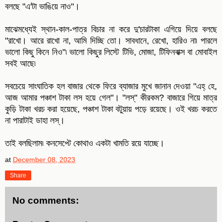
বলছে "এ'টা ভাঙিয়ে নাও"।
মাঝেমধ্যেই স্থান-কাল-পাত্র বিচার না করে দু'চারটাকা এগিয়ে দিয়ে বলছে
"রাখো। আরে রাখো না, আমি দিচ্ছি তো। সাবধানে, রেখো, হারিও না৷ পারলে
ভালো কিছু কিনে নিও"৷ ভালো কিছুর লিস্টে টিভি, মোজা, টিফিনবাক্স বা মোবাইল
সবই আছে৷
সবচেয়ে সাংঘাতিক হল বাজার থেকে ফিরে ব্যাজার মুখে জানান দেওয়া "এহ্ হে,
আজ আমার পঞ্চাশ টাকা লস হয়ে গেল"। "লস্" কীরকম? বাজারে গিয়ে মাত্র
কুড়ি টাকা খরচ করা হয়েছে, পঞ্চাশ টাকা বটুয়ায় পড়ে রয়েছে। ওই খরচ করতে
না পারাটাই ডাহা লস্।
তাই বলছিলাম৷ কনসেপ্টে কোথাও একটা খামতি রয়ে যাচ্ছে।
at
December 08, 2023
Share
No comments: