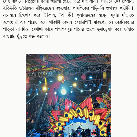
সেই বাঁধানো সিমেন্টের বসার জায়গা ছেড়ে উঠে দাঁড়ালাম। দাঁড়িয়ে টের পেলাম,
ইতিউতি দু'চারজন দাঁড়িয়েছেন বড়জোর, পাবলিকের গড়িমসি তখনও কাটেনি।
মনেমনে চিৎকার করে উঠলাম, "এ কী! ক্লাসরুমের মধ্যে স্যার দাঁড়াতে
বলেছেন! এর পরেও বসে থাকাটা কেমন বেয়াদপি"! যাকগে, সে বেরসিকদের
পাত্তা না দিয়ে বেখাপ্পা ভাবে পলাশবাবুর গানের তালে ড্যাংড্যাং করে দু'হাত
হাওয়ায় ছুঁড়তে শুরু করলাম।