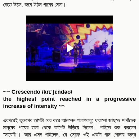
মেতে উঠল, জমে উঠল গানের মেলা।
~~ Crescendo /krɪˈʃɛndəʊ/
the highest point reached in a progressive
increase of intensity ~~
এরপরেই তুরুপের তাসটা বের করে আনলেন পলাশবাবু; ধারালো জাদুতে শ'পাঁচেক
মানুষের পায়ের তলা থেকে কার্পেট উড়িয়ে দিলেন। গাইতে শুরু করলেন
"মায়েরি"। আর এমন গাইলেন, যে স্রেফ ওই একটা গান শোনার জন্য