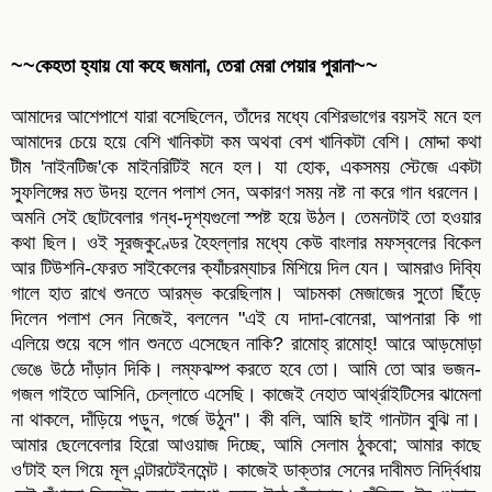
~~কেহতা হ্যায় যো কহে জমানা, তেরা মেরা পেয়ার পুরানা~~
আমাদের আশেপাশে যারা বসেছিলেন, তাঁদের মধ্যে বেশিরভাগের বয়সই মনে হল
আমাদের চেয়ে হয়ে বেশি খানিকটা কম অথবা বেশ খানিকটা বেশি। মোদ্দা কথা
টীম 'নাইনটিজ'কে মাইনরিটিই মনে হল। যা হোক, একসময় স্টেজে একটা
স্ফুলিঙ্গের মত উদয় হলেন পলাশ সেন, অকারণ সময় নষ্ট না করে গান ধরলেন।
অমনি সেই ছোটবেলার গন্ধ-দৃশ্যগুলো স্পষ্ট হয়ে উঠল। তেমনটাই তো হওয়ার
কথা ছিল। ওই সূরজকুণ্ডের হৈহল্লার মধ্যে কেউ বাংলার মফস্বলের বিকেল
আর টিউশনি-ফেরত সাইকেলের ক্যাঁচরম্যাচর মিশিয়ে দিল যেন। আমরাও দিব্যি
গালে হাত রাখে শুনতে আরম্ভ করেছিলাম। আচমকা মেজাজের সুতো ছিঁড়ে
দিলেন পলাশ সেন নিজেই, বললেন "এই যে দাদা-বোনেরা, আপনারা কি গা
এলিয়ে শুয়ে বসে গান শুনতে এসেছেন নাকি? রামোহ্‌ রামোহ্‌! আরে আড়মোড়া
ভেঙে উঠে দাঁড়ান দিকি। লম্ফঝম্প করতে হবে তো। আমি তো আর ভজন-
গজল গাইতে আসিনি, চেল্লাতে এসেছি। কাজেই নেহাত আর্থ্রাইটিসের ঝামেলা
না থাকলে, দাঁড়িয়ে পড়ুন, গর্জে উঠুন"। কী বলি, আমি ছাই গানটান বুঝি না।
আমার ছেলেবেলার হিরো আওয়াজ দিচ্ছে, আমি সেলাম ঠুকবো; আমার কাছে
ও'টাই হল গিয়ে মূল এন্টারটেইনমেন্ট। কাজেই ডাক্তার সেনের দাবীমত নির্দ্বিধায়