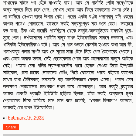
শ'খানেক মাইল পথ হেঁটে যাওয়াই যায়। আর সে গানটাই গোটা সন্ধেটাকে
অন্য স্তরে নিয়ে চলে গেল, সে'খান থেকে আর ফিরে তাকানোর উপায় নেই।
গা ভাসিয়ে দেওয়া ছাড়া উপায় নেই। পরের একটা ঘণ্টা পলাশবাবু যদি খবরের
কাগজ পড়েও শোনাতেন, তা'হলে সবাই মন্ত্রমুগ্ধের মত শুনে যেত। সবচেয়ে
বড় কথা, ঠিক ওই মায়েরি পার্ফর্ম্যান্স থেকে নব্বুই-অনব্বুইয়ের তফাৎটা ধুয়ে-
মুছে গেল। দর্শকাসনের প্রতিটা মানুষ তখন ইউফোরিয়ার সামনে নতজানু, এবং
খানিকটা 'ইউফোরিক'ও বটে। আর সে গান শুনলে যেমনটা হওয়ার কথা আর কী,
পলাশবাবুর গলার দাপট আর সে সুরের মায়া টেনে নিয়ে গেল কৈশোরের প্রেমে।
এবং ভেবে অবাক হলাম, সেই ছেলেবেলার প্রেম আর ভালোবাসার মানুষে আটকে
নেই। পাড়ার চেনা গলির ল্যাম্পপোস্টের গায়ে হেলান দেওয়া হিরো ইম্প্যাক্ট
সাইকেল, চেনা চায়ের দোকানের বেঞ্চি, পিঠে ঝোলানো পড়ার বইয়ের ব্যাগের
মধ্যে রাখা টেনিসবল; সমস্তই বড় অনাবিলভাবে ফেরত এলো। পলাশ সেন
ততক্ষণে শ্রোতাদের মনঃপ্রাণ দখল করে ফেলেছেন। আর নব্বুই ব্র্যান্ডের
আমরা যেক'টি প্রডাক্ট ইতিউতি ছড়িয়ে ছিলাম, তাঁরা সবাই অন্যান্য মুগ্ধ
শ্রোতাদের দিকে তাকিয়ে মনে মনে বলে চলেছি, "কেমন দিলাম"? আসলে,
আমরাই তো তখন ইউফোরিয়া।
at
February 16, 2023
Share