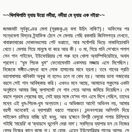
~~খিলখিলাতি হ্যায় উয়ো নদীয়া, নদীয়া মে হ্যায় এক নইয়া~~
জমজমাট সূর্যকুণ্ডের মেলা (সুরজকুণ্ড্‌ বলা উচিৎ নাকি?)। অফিসের পর
সন্ধেবেলা বিস্তর ট্র্যাফিক ঠেলে সে মেলায় গেছি রকমারি জিনিসপত্র দেখতে,
খাবারদাবারের দোকানগুলোয় পেট ভরাতে, আর সর্বোপরি ভিড়ে নাকানিচোবানি
খেতে। মেলায় গিয়ে মানুষে যা করে আর কী। ও মা, গিয়ে শুনি সে'খানে পলাশ
সেন গান গাইবেন, ইউফোরিয়ার শো শুরু হবে খোলা অ্যাম্পিথিয়েটারে, অবাধ
প্রবেশ। "ধুম পিচক ধুম" ফেনোমেনাটা একসময় মজ্জায় এসে মিশেছিল।
নিজেকে সঙ্গীত-বোদ্ধা বলে লোক হাসানোর মানে হয়না। তবে গানের প্রতি
ভালোবাসায় খানিকটা অবুঝ না হলেও চলে না বোধ হয়। আমার ডানা গজানোর
বয়সে সেই গান আবিষ্কার করি। এখনও মনে আছে, আমাদের স্কুলের একটা
অনুষ্ঠানে আমার কিছু ক্লাসমেট সে গান গেয়ে আসর জমিয়ে দিয়েছিল। সে
বয়সে প্রথম প্রেমের হুহু, সেই হুহুর সঙ্গে যে'সব গান এসে মিশে গেছিল, তাদের
মধ্যে এই ধুম-পিচক-ধুম অন্যতম। এ অভিজ্ঞতা আদৌ অভিনব নয়, আমার
বয়সী অনেকেই এ ব্যাপারটা ধরতে পারবেন। চন্দননগরের অলিগলি দিয়ে
সাইকেল চালিয়ে যাচ্ছি দুই বন্ধু, আর দু'জনে বিশ্রী বেসুরো গলায় চিল্লিয়ে
গাইছি 'মায়েরি' বা 'ক্যায়সে ভুলেগি মেরা নাম'। স্বস্তির ব্যাপার হল যে নিজের
বেসুর নিজের কানে বাজে না। যা হোক, এহেন ইউফোরিয়ার গানের আসর, সে