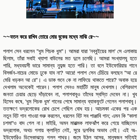
~~যতন করে রাখিব তোরে মোর বুকের মধ্যে মাঝি রে~~
পলাশ সেন ধরলেন "ধুম পিচক ধুম"। আমরা যারা 'নব্বুইয়ের মাল' সে এলাকায়
ছিলাম, তাঁরা সবাই খ্যাপা বাউলের মত দুলে চলেছি। আমরা সংখ্যালঘু হতে
পারি, মধ্যবয়সী ভারে সামান্য ন্যুব্জ হতে পারি। তা বলে ইউফোরিয়ার গানে
বিসর্জন-নাচের মোডে ঢুকে যাব না? আরে! পলাশ সেন চেঁচিয়ে বলছেন "আ রে
মেরি ধড়কন আ রে"। এ ডাক শুনে কে না লাফিয়ে থাকতে পারে? অবাক হয়ে
দেখলাম অনেকেই পারেন। পলাশ সেনও মহাঢিঁট মানুষ দেখলাম। বেশিরভাগ
জনতা চেয়ার ছেড়ে দাঁড়াবেন না, পলাশবাবুও তাঁদের স্বস্তি দেবেন না। খুব
হিসেব কষে, 'ধুম পিচক ধুম' গানের শেষে সামান্য ব্যাকফুটে গেলেন পলাশবাবু।
ততক্ষণে ভদ্রলোকের রোখ চেপে গেছিল বোধ হয়। আচমকা একের পর এক
নতুন হিট গান গাওয়া শুরু করলেন, ধরলেন হিট সব পাঞ্জাবি গান; এমন কি "কালা
চশমা"ও বাদ গেল না। মাইরি, অমন মারাত্মক লাফঝাঁপ করে গেয়ে যাচ্ছিলেন
ভদ্রলোক, অথচ গলায় ক্লান্তি নেই, সুরে দুলকির অভাব নেই। এই অ-
ইউফোরিও ডিস্কোঝড়ে গলল পাথর। জমে উঠল আসর, মানুষজন সত্যিই