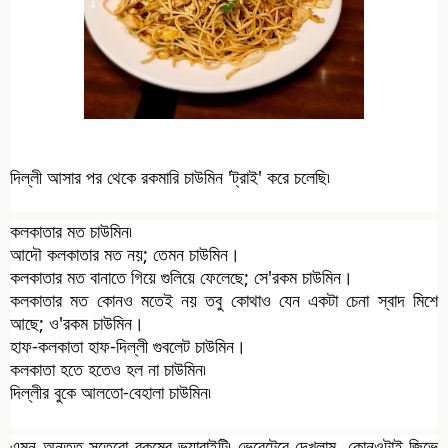
দিল্লী আসার পর থেকে রকমারি চাউমিন 'ট্রাই' করে চলেছি৷
কলকাতার মত চাউমিন৷
আদৌ কলকাতার মত নয়; তেমন চাউমিন।
কলকাতার মত বানাতে গিয়ে গুলিয়ে ফেলেছে; সে'রকম চাউমিন।
কলকাতার মত কোনও মতেই নয় তবু কোথাও যেন একটা চেনা স্বাদ মিশে 
আছে; ও'রকম চাউমিন।
হাফ-কলকাতা হাফ-দিল্লী গুবলেট চাউমিন।
কলকাতা হতে হতেও হল না চাউমিন৷
দিল্লীর বুকে আলতো-বেহালা চাউমিন৷
এমন অন্তত সতেরো রকমের ভ্যারাইটি৷ ভেবেটেবে দেখলাম, কোনওটাই জিভে 