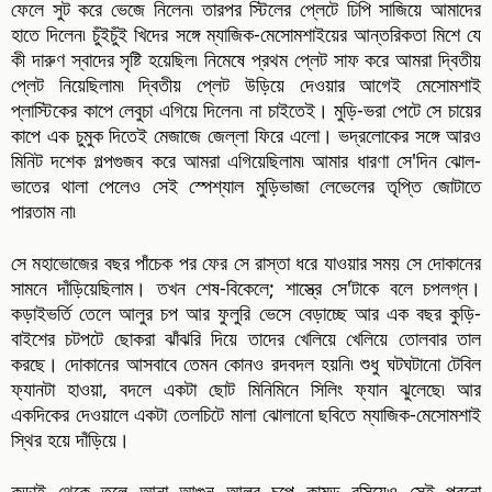
ফেলে সুট করে ভেজে নিলেন৷ তারপর স্টিলের প্লেটে ঢিপি সাজিয়ে আমাদের
হাতে দিলেন৷ চুঁইচুঁই খিদের সঙ্গে ম্যাজিক-মেসোমশাইয়ের আন্তরিকতা মিশে যে
কী দারুণ স্বাদের সৃষ্টি হয়েছিল৷ নিমেষে প্রথম প্লেট সাফ করে আমরা দ্বিতীয়
প্লেট নিয়েছিলাম৷ দ্বিতীয় প্লেট উড়িয়ে দেওয়ার আগেই মেসোমশাই
প্লাস্টিকের কাপে লেবুচা এগিয়ে দিলেন৷ না চাইতেই। মুড়ি-ভরা পেটে সে চায়ের
কাপে এক চুমুক দিতেই মেজাজে জেল্লা ফিরে এলো। ভদ্রলোকের সঙ্গে আরও
মিনিট দশেক গল্পগুজব করে আমরা এগিয়েছিলাম৷ আমার ধারণা সে'দিন ঝোল-
ভাতের থালা পেলেও সেই স্পেশ্যাল মুড়িভাজা লেভেলের তৃপ্তি জোটাতে
পারতাম না৷
সে মহাভোজের বছর পাঁচেক পর ফের সে রাস্তা ধরে যাওয়ার সময় সে দোকানের
সামনে দাঁড়িয়েছিলাম। তখন শেষ-বিকেলে; শাস্ত্রে সে'টাকে বলে চপলগ্ন।
কড়াইভর্তি তেলে আলুর চপ আর ফুলুরি ভেসে বেড়াচ্ছে আর এক বছর কুড়ি-
বাইশের চটপটে ছোকরা ঝাঁঝরি দিয়ে তাদের খেলিয়ে খেলিয়ে তোলবার তাল
করছে। দোকানের আসবাবে তেমন কোনও রদবদল হয়নি৷ শুধু ঘটঘটানো টেবিল
ফ্যানটা হাওয়া, বদলে একটা ছোট মিনিমিনে সিলিং ফ্যান ঝুলেছে৷ আর
একদিকের দেওয়ালে একটা তেলচিটে মালা ঝোলানো ছবিতে ম্যাজিক-মেসোমশাই
স্থির হয়ে দাঁড়িয়ে।
কড়াই থেকে তুলে আনা আগুন আলুর চপে কামড় বসিয়েও সেই পুরনো