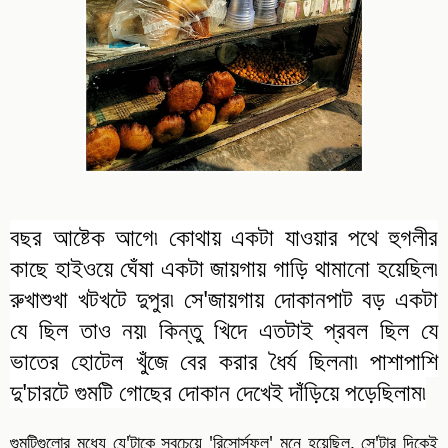
বছর আষ্টেক আগে৷ কোথায় একটা যাওয়ার পথে হুগলীর
কাছে হাইওয়ে ঘেঁষা একটা জায়গায় গাড়ি থামানো হয়েছিল৷
রুখাশুখা খটখটে দুপুর৷ সে'জায়গায় দোকানপাট বড় একটা
যে ছিল তাও নয়৷ কিন্তু খিদে এতটাই প্রবল ছিল যে
ভাতের হোটেল খুঁজে বের করার ধৈর্য ছিলনা৷ পাশাপাশি
দু'চারটে গুমটি গোছের দোকান দেখেই দাঁড়িয়ে পড়েছিলাম৷
গুমটিগুলোর মধ্যে যে'টাকে সবচেয়ে 'রিসোর্সফুল' মনে হয়েছিল, সে'টার দিকেই