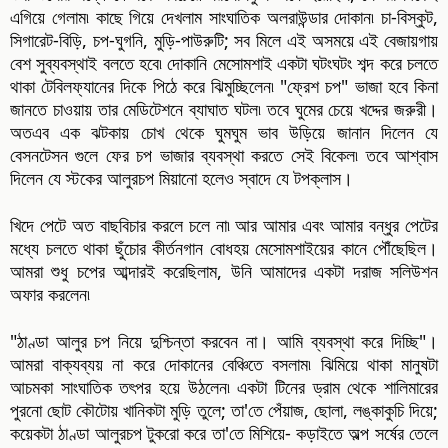
এগিয়ে গেলাম৷ কাছে গিয়ে দেখলাম সাংঘাতিক অলরাউন্ডার দোকান৷ চা-বিস্কুট,
সিগারেট-বিড়ি, চপ-ঘুগনি, মুড়ি-পাউরুটি; সব মিলে এই অসময়ে এই বেজায়গায়
বেশ সুব্যবস্থাই বলতে হবে৷ দোকানি মেসোমশাই একটা ঘটংঘটং শব্দ করে চলতে
থাকা টেবিলফ্যানের দিকে পিঠে করে ঝিমুচ্ছিলেন৷ "ফ্রেশ চপ" ভাজা হবে কিনা
জানতে চাওয়ায় তার মেডিটেশনে ব্যাঘাত ঘটল৷ তবে ঘুমের চেয়ে খদ্দের জরুরী।
অতএব এক ঝটকায় চোখ থেকে ঘুমঘুম ভাব উড়িয়ে জানান দিলেন যে
বেসনটেসন গুলে ফের চপ ভাজার ব্যবস্থা করতে সেই বিকেল৷ তবে আশ্বাস
দিলেন যে স্টকের আলুরচপ মিয়ানো হলেও স্বাদে যে টপক্লাস।
খিদে পেটে অত বাছবিচার করলে চলে না৷ আর আমার এবং আমার বন্ধুর পেটের
মধ্যে চলতে থাকা ছুঁচোর কীর্তনগান বোধহয় মেসোমশাইয়ের কানে পৌঁছেছিল।
আমরা শুধু চপের আব্দারই করেছিলাম, উনি আমাদের একটা দরাজ সলিউশন
অফার করলেন৷
"ঠাণ্ডা আলুর চপ নিয়ে দুশ্চিন্তা করবেন না। আমি ব্যবস্থা করে দিচ্ছি"।
আমরা বাক্যব্যয় না করে দোকানের বেঞ্চিতে বসলাম৷ ঝিমিয়ে থাকা মানুষটা
আচমকা সাংঘাতিক তৎপর হয়ে উঠলেন৷ একটা টিনের ড্রাম থেকে শালিমারের
পুরনো ছোট কৌটোয় খানিকটা মুড়ি তুলে; তা'তে পেঁয়াজ, ছোলা, লঙ্কাকুচি দিয়ে;
কয়েকটা ঠাণ্ডা আলুরচপ টুকরো করে তা'তে মিশিয়ে- কড়াইতে অল্প সর্ষের তেলে