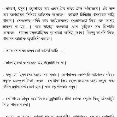
- যাকগে, শুনুন। বড়সাহেব আর একঘণ্টার মধ্যে এসে পৌঁছচ্ছেন। ওঁর সঙ্গে
আর জনাচারেক সিনিয়র অফিসার আসবেন। কাজেই মিনিমাম খানচারেক গাড়ি
থাকবে। সে'গুলোর পার্কিং আর ড্রাইভারদের খাওয়াদাওয়া নিয়ে যেন আমায়
ভাবতে না হয়...। আর তাছাড়া কলকাতা থেকে কুড়িজন মত রিপোর্টার
আসবেন। তাদের যত্নআত্তির ব্যাপারটা আমিই দেখব। কিন্তু আপনি নিজে
থাকবেন আমাকে অ্যাসিস্ট করতে।
- আরে সে'সবের জন্য তো আমরা আছি...।
- ভালোই তো কামাচ্ছেন এই ইভেন্টটা থেকে।
- শুধু তো ইনকামের জন্য নয় স্যার। আপনাদের কোম্পানি আমাদের গাঁয়ের
স্কুলে এতগুলো টাকা দেবেন। সে টাকা দিয়ে ছেলেমেয়েদের জন্য নতুন বেঞ্চি
টেবিল ব্ল্যাকবোর্ড কেনা হবে। কত বড় উপকার বলুন।
- সে গাঁয়ের মানুষ হয়ে নিজের কন্ট্র্যাক্টরির টাকা থেকে বাড়তি কিছু ডিসকাউন্ট
দিতে পারতেন তো।
- হে হে হে স্যার। আমরা সাধারণ ব্যবসায়ী। আপনাদের মত বড় কোম্পানি