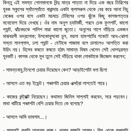
কিন্তু এই সমস্ত গোলমালকে বিন্দু মাত্র পাত্তা না দিয়ে এক বছর তিরিশের
যুবক স্কুলের স্যাঁতস্যাঁতে বারান্দায় একটা ক্লাসরুম থেকে বের করে আনা নিচু
বেঞ্চের ওপর বসে একটা মচমচে টেবিলের ওপর ঝুঁকে কিছু কাগজপত্তর
মনোযোগ দিয়ে দেখছে। ওঁর নাম অনুপ চ্যাটার্জী, পরনে চেক ফুলশার্ট, কালো
প্যান্ট, ঝাঁচকচকে পালিশ মারা কালো জুতো। অনুপের পাশে দাঁড়িয়ে একজন
মাঝবয়সী ভদ্রলোক; উসকোখুসকো চুল, ময়লা হাফশার্টের পকেটে আধ-ঝোলা
সস্তা সানগ্লাস, ঢলা প্যান্ট - যে'টাকে পাজামা বলে চালালেও আপত্তি করা
উচিৎ নয়। হিসেব কষতে কষতে হঠাৎ সামান্য বিষম খেলেন সেই ধোপদুরস্ত
যুবকটি। কাগজ থেকে মুখ তুলে সেই দাঁড়িয়ে থাকা লোকটাকে জিজ্ঞেস করলেন;
- সামন্তবাবু,তিনশো চেয়ার দিয়েছেন কেন? আড়াইশোটা বলা ছিল!
- আসলে এত বড় ইভেন্ট। পঞ্চাশটা চেয়ার এক্সট্রা লাগতেই পারে।
- কাজের কন্ট্রাক্ট নিয়েছেন। কথামত জিনিস সাপ্লাই করবেন, সরে পড়বেন।
মাথা খাটিয়ে পঞ্চাশটা বেশি চেয়ার দিতে কে বলেছে?
- আসলে আমি ভাবলাম...।
- সাপ্লাই করাটা আপনার কাজ। ভাবার কাজটা আমার। বিল থেকে পঞ্চাশটা