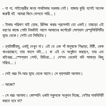
- না না, লাইব্রেরীর জন্য লাখটাকার দরকার নেই। হাজার কুড়ি হলেই অনেক
জরুরী বই আমরা কিনে ফেলতে পারি...।
- টাকার পরিমাণ যাই হোক, রিলিজ করার প্রসেসটা তো একই। তাছাড়া এই
ধরণের কাজে গোটা টাকাটাই আসে আমাদের কর্পোরেট সোশ্যাল রেস্পন্সিবিলিটির
ফান্ড থেকে। সে'টা তো লিমিটেড।
- চ্যাটার্জীবাবু, একটু দেখুন না। এই যে এক গাঁ মানুষকে শিঙাড়া, মিষ্টি, কেক
খাওয়াচ্ছেন; তার বদলে যদি...। বা এই যে অনুষ্ঠান করছেন, তার এত
খাইখরচ...স্পেশ্যাল গেস্ট, মিডিয়া...। সে'সব থেকেই যদি সামান্য কিছু
সরিয়ে...।
- সেই খরচ পি-আর ফান্ড থেকে আসে। সে ব্যাপারটা আলাদা।
- আজ্ঞে?
- সে খরচ আলাদা। কোম্পানি একটা স্কুলকে অনুদান দিচ্ছে, সে'টার পাবলিসিটি
করতে হবে না?