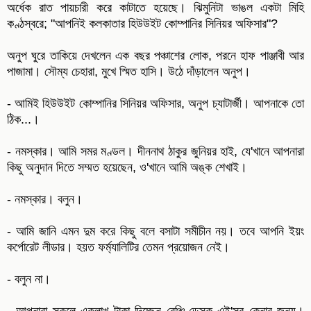
অর্ধেক রাত পায়চারী করে কাটাতে হয়েছে। ঝিমুনিটা ভাঙল একটা মিহি
কণ্ঠস্বরে; "আপনিই কলকাতার হিউউইট কোম্পানির সিনিয়র অফিসার"?
অনুপ ঘুরে তাকিয়ে দেখলেন এক বছর পঞ্চাশের লোক, পরনে হাফ পাঞ্জাবী আর
পাজামা। সৌম্য চেহারা, মুখে স্মিত হাসি। উঠে দাঁড়ালেন অনুপ।
- আমিই হিউউইট কোম্পানির সিনিয়র অফিসার, অনুপ চ্যাটার্জী। আপনাকে তো
ঠিক...।
- নমস্কার। আমি সমর মণ্ডল। দীননাথ ঠাকুর জুনিয়র হাই, যে'খানে আপনারা
কিছু অনুদান দিতে সম্মত হয়েছেন, ও'খানে আমি অঙ্ক শেখাই।
- নমস্কার। বলুন।
- আমি জানি এমন দুম করে কিছু বলে বসাটা সমীচীন নয়। তবে আপনি ইয়ং
কর্পোরেট লীডার। হয়ত ফর্ম্যালিটির তেমন প্রয়োজন নেই।
- বলুন না।