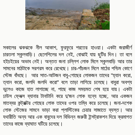
সকালের ঝকঝকে নীল আকাশ, ফুরফুরে শরতের হাওয়া। একটা জরাজীর্ণ
চারতলা স্কুলবাড়ি। ছেলেপিলের দল নেই, বোঝাই যায় ছুটির দিন। তা বলে
হইচইয়ের অভাব নেই। অন্তত জনা চল্লিশ লোক মিলে স্কুলবাড়ি আর তার
সামনের মাঠটাকে সরগরম করে রেখেছে। চার-পাঁচজন মিলে মাঠের পশ্চিম কোণে
স্টেজ বাঁধছে। আর সাত-আটজন বাবু-গোছের লোকজন তাদের "হ্যান করো,
ত্যান করো, জলদি জলদি করো" বলে তাড়া লাগিয়ে চলেছে। বাবুরা অবশ্য
ভুলেও কাজে হাত লাগাচ্ছে না, পাছে কাজ সময়মত শেষ হয়ে যায়। একটা
ঢাউস ফ্লেক্স ব্যানার টানাটানি করে দু'জন লোক হন্যে হচ্ছে, আর একজন
মাতব্বর কন্ট্রাক্টর গোছের লোক তাদের ওপর তম্বি করে চলেছে। জনা-দশেক
লোক স্টেজের সামনে ভাড়া করা প্লাস্টিকের চেয়ার সাজাতে ব্যস্ত। আর
যথারীতি অন্য আর এক বাবুদের দল বিভিন্ন জরুরী ইন্সট্রাকশন দিয়ে ক্রমাগত
তাদের কাজে ব্যাঘাত ঘটিয়ে চলেছে।