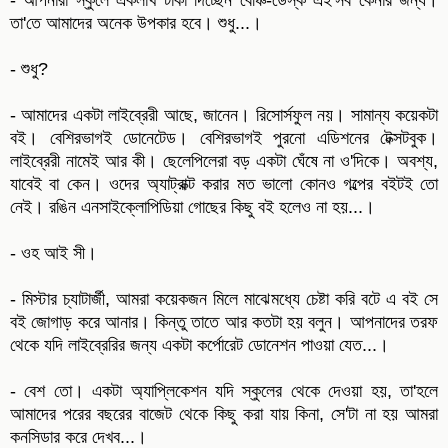
- আপনারা স্কুলে একলাখ টাকা দিচ্ছেন বেঞ্চি-ডেস্ক এই'সব কেনার জন্য।
তা'তে আমাদের অনেক উপকার হবে। শুধু...।
- শুধু?
- আমাদের একটা লাইব্রেরী আছে, জানেন। রিসোর্সফুল নয়। সামান্য কয়েকটা
বই। বেশিরভাগই ডোনেটেড। বেশিরভাগই পুরনো এডিশনের টেক্সটবুক।
লাইব্রেরী নামেই আর কী। ছেলেপিলেরা বড় একটা ঘেঁষে না ও'দিকে। অবশ্য,
যাবেই বা কেন। ওদের অ্যাট্রাক্ট করার মত ভালো কোনও গল্পের বইটই তো
নেই। রঙিন এনসাইক্লোপিডিয়া গোছের কিছু বই হলেও না হয়...।
- ওহ আই সী।
- মিস্টার চ্যাটার্জী, আমরা কয়েকজন মিলে মাঝেমধ্যে চেষ্টা করি বটে এ বই সে
বই জোগাড় করে আনার। কিন্তু তাতে আর কতটা হয় বলুন। আপনাদের তরফ
থেকে যদি লাইব্রেরির জন্য একটা কর্পোরেট ডোনেশন পাওয়া যেত...।
- বেশ তো। একটা অ্যাপ্লিকেশন যদি স্কুলের থেকে দেওয়া হয়, তা'হলে
আমাদের পরের বছরের বাজেট থেকে কিছু করা যায় কিনা, সে'টা না হয় আমরা
কনসিডার করে দেখব...।