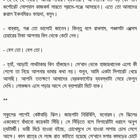
কর্পোরেট সোশ্যাল কাজকর্ম সারতে গ্রামে-গঞ্জে আসছেন। এতে তো আমাদের
রুরাল ইকনমিরও ফায়দা, বলুন।
- বাব্বাহ্, গপ্প তো ভালোই জানেন। কিন্তু বলে রাখলাম, পঞ্চাশটা এক্সেস
চেয়ারের টাকা আপনার বিল থেকে কেটে নেব।
- বেশ তো। বেশ তো।
- হ্যাঁ, আড়াই লাখটাকার বিল হাঁকছেন। সে'খান থেকে হাজারখানেক এলো কী
গেলো তা নিয়ে আপনার ভাবার কথা নয়। শুনুন, আমি একটা সিগারেট খেয়ে
আসছি। আপনি ততক্ষণে আমাদের ব্রেকফাস্টের ব্যবস্থাটা সেরে ফেলুন
দেখি। লোকজন এসে পড়ার আগে সে ব্যাপারটা মিটে যাক।
**
স্কুলের পাশেই কেষ্টবাড়ি ঝিল। জায়গাটা নিরিবিলি, মনোরম। সে ঝিলের
এককোণে বাঁধানো কয়েকটা সিঁড়ি। সে সিঁড়িতে বসে সিগারেটটা ধরালে অনুপ
চ্যাটার্জী। ভারী মিঠে হাওয়া বইছে, চোখেমুখে সে হাওয়া লাগায় চোখ লেগে
আসে। কাল রাত্রে যে লজে রাত কাটাতে হয়েছে সে'খানে মশার কামড়ের চোটে