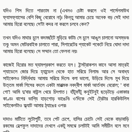
যদিও শিস দিতে পারতাম না (এখনও চেষ্টা করলে ওই পার্সেলমাউথ
ফ্যাসফ্যাসের বেশি কিছু বেরোবে না)৷ কিন্তু আমার চেয়ে অনেক বড় সেই দাদা
আমায় হিরো বলেছে৷ সে'টা কদর না করলে চলবে কেন?
তখন যদিও মাথার চুলে কদমছাঁটে মুড়িয়ে কাটা৷ সে চুলে আঙুল চালানো অসম্ভব৷
তবু৷ অমন মোটরবাইক চালাতে পারা, সিগারেটের প্যাকেট পকেটে নিয়ে ঘোদা দাদা
আমায় হিরো বলেছে৷ সে সম্মান তো ফেলনা নয়৷
কাজেই হিরোর মত ঘ্যামপ্রকাশ করতে হল। ইন্সট্রাকশন কানে আসা মাত্রই
প্যাডেলে জোর দিয়ে হ্যান্ডেল থেকে হাত সরিয়ে নিলাম৷ আর সে অবাধ্য
সাইকেলও নির্দ্বিধায় আমায় সরিয়ে দিলে৷ বলা ভালো, উড়িয়ে দিলে৷ মুখ দিয়ে
উত্তম মার্কা শিসের বদলে একটা মারাত্মক নবদ্বীপ মার্কা আর্তনাদ বেরোল; ' বাবা
গো'! আমি দু'বার বাউন্স খেয়ে চিৎপাত। হাঁটুফাঁটু কনুইটনুই ছড়েটড়ে একাকার
কাণ্ড৷ বাপের ভাগ্যি হাড়গোড় ভাঙেনি৷ ও'দিকে সেই ট্রেটার হারকিউলিস
সাইকেলটাও ফ্ল্যাট আমার ঠ্যাঙের ওপর৷
দাদাও মাটিতে লুটোপুটি, তবে পেট চেপে, হাসির চোটে৷ সেই থেকে বাড়াবাড়ি
রকমের হেল্পফুল দাদাদের দেখলে একটু সমঝে চলাটাই আমি সমীচীন বলে মনে