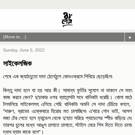
▼
Sunday, June 5, 2022
সাইকেলজিক
শেষে এক জ্যাঠতুতো দাদা ঠেলেঠুলে কোনওক্রমে শিখিয়ে ছেড়েছিল৷
কিন্তু দাদা হলে যা হয় আর কী। সামান্য ফুর্তির সুযোগ না থাকলে সে মহৎ
কাজ করবে কেন? দু'চাকার ওপর ব্যালেন্সটা সবে খানিকটা ধরেছি। খোলা মাঠে
টলমলিয়ে সাইকেলসহ এগিয়ে গেছি খানিকটা৷ অমনি সে দাদা চেঁচিয়ে বললে,
"দারুণ, ব্রাভো৷ এক্কেবারে হিরোর মত চালাচ্ছিস৷ এ'বারে শোন ভাই, আসল
মজা টের পেতে হলে হ্যান্ডেল থেকে দু'হাত সরিয়ে প্যাডেলের স্পীড বাড়িয়ে দে৷
তারপর চুলের মধ্যে আঙুল চালাতে চালাতে, স্টাইল মেরে শিস দিতে দিতে চালা৷
দ্যাখ ঘ্যাম কাকে বলে"।