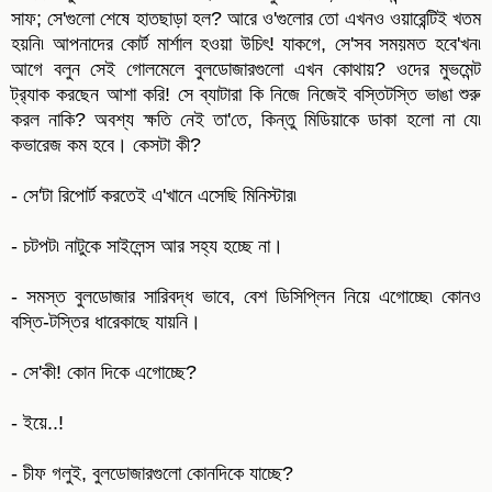
সাফ; সে'গুলো শেষে হাতছাড়া হল? আরে ও'গুলোর তো এখনও ওয়ারেন্টিই খতম
হয়নি৷ আপনাদের কোর্ট মার্শাল হওয়া উচিৎ! যাকগে, সে'সব সময়মত হবে'খন৷
আগে বলুন সেই গোলমেলে বুলডোজারগুলো এখন কোথায়? ওদের মুভমেন্ট
ট্র‍্যাক করছেন আশা করি! সে ব্যাটারা কি নিজে নিজেই বস্তিটস্তি ভাঙা শুরু
করল নাকি? অবশ্য ক্ষতি নেই তা'তে, কিন্তু মিডিয়াকে ডাকা হলো না যে৷
কভারেজ কম হবে। কেসটা কী?
- সে'টা রিপোর্ট করতেই এ'খানে এসেছি মিনিস্টার৷
- চটপট৷ নাটুকে সাইলেন্স আর সহ্য হচ্ছে না।
- সমস্ত বুলডোজার সারিবদ্ধ ভাবে, বেশ ডিসিপ্লিন নিয়ে এগোচ্ছে৷ কোনও
বস্তি-টস্তির ধারেকাছে যায়নি।
- সে'কী! কোন দিকে এগোচ্ছে?
- ইয়ে..!
- চীফ গলুই, বুলডোজারগুলো কোনদিকে যাচ্ছে?