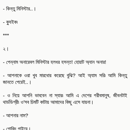
- কিন্তু মিনিস্টার..।
- ক্যুইক৷
***
২।
- পেন্নাম অনারেবল মিনিস্টার হলধর হসন্ত! হোয়াট অ্যান অনার!
- আপনাকে ওরা খুব মারধোর করেছে বুঝি? আই অ্যাম সরি৷ আমি কিন্তু
জানতে পেরেই..।
- ও নিয়ে আপনি ভাববেন না স্যার৷ আমি এ দেশের গরীবমানুষ, জীবনটাই
থার্ডডিগ্রী৷ ও'সব চিমটি কাটায় আমাদের কিছু এসে যায়না।
- আপনার নাম?
- গোবিন্দ গাইয়ে।