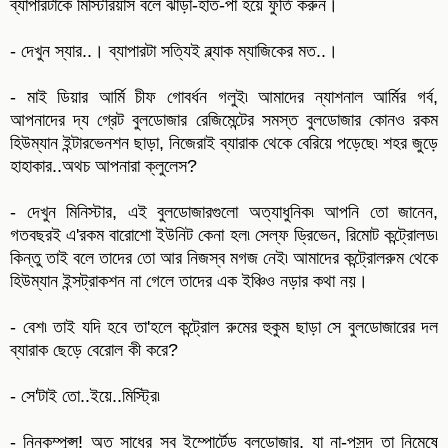
ব্যাপারটাকে মিস্টিরিয়াস বলে ঝাড়া-হাত-পা হয়ে ফুর্তি করুন।
- দেখুন স্যার..। ব্যাপারটা সত্যিই ব্ল্যাক ম্যাজিকের মত..।
- মাই ডিয়ার আর্মি চীফ গোবর্ধন গলুই৷ আমাদের ন্যাশনাল আর্মির গর্ব,
আপনাদের দ্য গ্রেট বুলডোজার রেজিমেন্টের সমস্ত বুলডোজার কোনও রকম
হিউম্যান ইন্টারভেনশন ছাড়া, নিজেরাই ব্যারাক থেকে বেরিয়ে পড়েছে৷ শহর জুড়ে
হাহাকার..অথচ আপনারা ক্লুলেস?
- দেখুন মিনিস্টার, এই বুলডোজারগুলো অত্যাধুনিক৷ আপনি তো জানেন,
গতবছরই এ'রকম বারোশো ইউনিট কেনা হল৷ সেল্ফ ড্রিভেন, রিমোট কন্ট্রোলড৷
কিন্তু তাই বলে তাদের তো আর নিজস্ব মগজ নেই৷ আমাদের কন্ট্রোলরুম থেকে
হিউম্যান ইন্সট্রাকশন না গেলে তাদের এক ইঞ্চিও নড়ার কথা নয়।
- বেশ৷ তাই যদি হবে তা'হলে কন্ট্রোল রুমের হুকুম ছাড়া সে বুলডোজারের দল
ব্যারাক ছেড়ে বেরোল কী করে?
- সে'টাই তো..ইয়ে..মিস্ট্রি৷
- নিনকম্পুপ্স! অত সাধের সব ইম্পোর্টেড বুলডোজার, যা না-পসন্দ তা নিমেষে