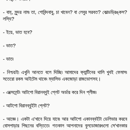
- বাহ্, সুন্দর নাম৷ তা, গোবিন্দবাবু, চা খাবেন? বা লেবুর সরবত? কোল্ডড্রিঙ্কস?
লস্যি?
- ইয়ে, ভাত হবে?
- ভাত?
- ভাত৷
- নিশ্চয়ই৷ এখুনি আনতে বলে দিচ্ছি৷ আমাদের ক্যান্টিনের থালি খুবই ফেমাস৷
সতেরো রকম আইটেম থাকে৷ ম্যাসিভ একজোড়া রাজভোগসহ।
- এক্সেলেন্ট৷ আটশো বিরানব্বুই প্লেট অর্ডার করে দিন প্লীজ৷
- আটশো বিরানব্বুইটা প্লেট?
- আজ্ঞে। একটা এ'খানে দিয়ে যাবে৷ আর আটশো একানব্বইটা ডেলিভার করবে
বোসপাড়ার পিছনের বস্তিতে৷ গতকাল আপনাদের বুলডোজারগুলো সে'খানকার