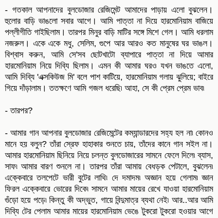
- গতকাল আপনাদের বুলডোজার রেজিমেন্ট আমাদের পাড়ায় এলো বুঝলেন।
হুলোর বাড়ি ভাঙলো সবার আগে। আমি পাত্তা না দিয়ে হারমোনিয়াম বাজিয়ে
পল্লীগীতি গাইছিলাম। তারপর মিনুর বাড়ি মাটির সঙ্গে মিশে গেল। আমি ধরলাম
নজরুল। একে একে মধু, সেলিম, গুপে আর আরও কত মানুষের ঘর ভাঙল।
বিশ্বাস করুন, আমি সে'সব ছোটখাটো ব্যাপারে পাত্তা না দিয়ে আমার
হারমোনিয়াম নিয়ে দিব্যি ছিলাম। এমন কী আমার ঘরও যখন ভাঙতে এলো,
আমি দিব্যি 'এক্সকিউজ মি' বলে পাশ কাটিয়ে, হারমোনিয়াম গলায় ঝুলিয়ে; বাইরে
গিয়ে দাঁড়ালাম। ততক্ষণে আমি গজল ধরেছি৷ আহা, সে কী প্রেম প্রেম ভাব৷
- তারপর?
- আমার গান আপনার বুলডোজার রেজিমেন্টের কম্যান্ডারদের সহ্য হল না৷ কোনও
মানে হয় বলুন? তাঁরা স্রেফ হাহাকার শুনতে চায়, তাঁদের কানে গান সইল না।
আমার হারমোনিয়াম ছিনিয়ে নিয়ে চলন্ত বুলডোজারের সামনে ফেলে দিলে৷ ব্যাস,
সাফ৷ আমার বারণ শুনলে না। তারপর তাঁরা আমায় বেধড়ক পেটালে, বুঝলেন৷
এক্কেবারে তলপেটে ভারী বুটের লাথি৷ দে দমাদম৷ অজ্ঞান হয়ে গেলাম৷ জ্ঞান
ফিরল এক্কেবারে ভোরের দিকে৷ সামনে আমার মায়ের রেখে যাওয়া হারমোনিয়াম
গুঁড়ো হয়ে পড়ে৷ কিন্তু কী অদ্ভুত, গায়ে বিন্দুমাত্র ব্যথা নেই৷ আর..আর আমি
দিব্যি টের পেলাম আমার মায়ের হারমোনিয়াম ভেঙে টুকরো টুকরো হওয়ার আগে