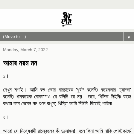
▼
Monday, March 7, 2022
আমার নরম মন
১।
দেখুন মশাই। আমি বড় জোর বারচারেক 'ধুর্বা* বলেছি৷ কয়েকবার 'ঢ্যা*না'
বলেছি৷ খানকয়েক বোকা**'ও যে বলিনি তা নয়। তবে, খিস্তি দিইনি৷ বাজে
কথায় কান দেবেন না! শুনে রাখুন; খিস্তি আমি দিইনি৷ দিতেই পারিনা।
২।
আরে! সে মিথ্যেবাদী রাস্কেলের কী দুঃসাহস! বলে কিনা আমি নাকি পোস্টকার্ডে