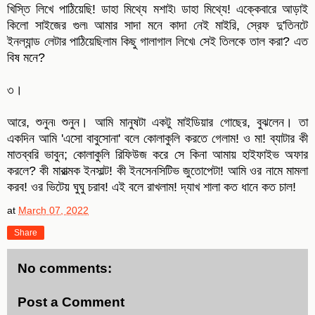
খিস্তি লিখে পাঠিয়েছি! ডাহা মিথ্যে মশাই৷ ডাহা মিথ্যে! এক্কেবারে আড়াই
কিলো সাইজের গুল৷ আমার সাদা মনে কাদা নেই মাইরি, স্রেফ দু'তিনটে
ইনল্যান্ড লেটার পাঠিয়েছিলাম কিছু গালাগাল লিখে৷ সেই তিলকে তাল করা? এত
বিষ মনে?
৩।
আরে, শুনুন৷ শুনুন। আমি মানুষটা একটু মাইডিয়ার গোছের, বুঝলেন। তা
একদিন আমি 'এসো বাবুসোনা' বলে কোলাকুলি করতে গেলাম! ও মা! ব্যাটার কী
মাতব্বরি ভাবুন; কোলাকুলি রিফিউজ করে সে কিনা আমায় হাইফাইভ অফার
করলে? কী মারাত্মক ইনসাল্ট! কী ইনসেনসিটিভ জুতোপেটা! আমি ওর নামে মামলা
করব! ওর ভিটেয় ঘুঘু চরাব! এই বলে রাখলাম! দ্যাখ শালা কত ধানে কত চাল!
at
March 07, 2022
Share
No comments:
Post a Comment