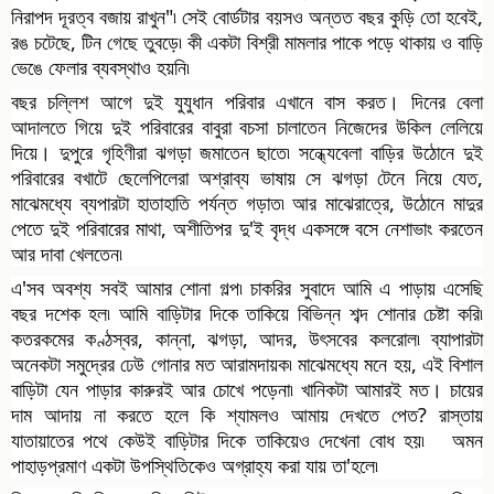
নিরাপদ দূরত্ব বজায় রাখুন"৷ সেই বোর্ডটার বয়সও অন্তত বছর কুড়ি তো হবেই, 
রঙ চটেছে, টিন গেছে তুবড়ে৷ কী একটা বিশ্রী মামলার পাকে পড়ে থাকায় ও বাড়ি 
ভেঙে ফেলার ব্যবস্থাও হয়নি৷ 
বছর চল্লিশ আগে দুই যুযুধান পরিবার এখানে বাস করত। দিনের বেলা 
আদালতে গিয়ে দুই পরিবারের বাবুরা বচসা চালাতেন নিজেদের উকিল লেলিয়ে 
দিয়ে। দুপুরে গৃহিণীরা ঝগড়া জমাতেন ছাতে৷ সন্ধ্যেবেলা বাড়ির উঠোনে দুই 
পরিবারের বখাটে ছেলেপিলেরা অশ্রাব্য ভাষায় সে ঝগড়া টেনে নিয়ে যেত, 
মাঝেমধ্যে ব্যপারটা হাতাহাতি পর্যন্ত গড়াত৷ আর মাঝেরাত্রে, উঠোনে মাদুর 
পেতে দুই পরিবারের মাথা, অশীতিপর দু'ই বৃদ্ধ একসঙ্গে বসে নেশাভাং করতেন 
আর দাবা খেলতেন৷  
এ'সব অবশ্য সবই আমার শোনা গল্প৷ চাকরির সুবাদে আমি এ পাড়ায় এসেছি 
বছর দশেক হল৷ আমি বাড়িটার দিকে তাকিয়ে বিভিন্ন শব্দ শোনার চেষ্টা করি৷ 
কতরকমের কণ্ঠস্বর, কান্না, ঝগড়া, আদর, উৎসবের কলরোল৷ ব্যাপারটা 
অনেকটা সমুদ্রের ঢেউ গোনার মত আরামদায়ক৷ মাঝেমধ্যে মনে হয়, এই বিশাল 
বাড়িটা যেন পাড়ার কারুরই আর চোখে পড়েনা৷ খানিকটা আমারই মত। চায়ের 
দাম আদায় না করতে হলে কি শ্যামলও আমায় দেখতে পেত? রাস্তায় 
যাতায়াতের পথে কেউই বাড়িটার দিকে তাকিয়েও দেখেনা বোধ হয়৷   অমন 
পাহাড়প্রমাণ একটা উপস্থিতিকেও অগ্রাহ্য করা যায় তা'হলে৷ 