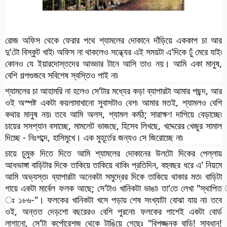
রোজ অফিস থেকে ফেরার পথে শ্যামলের দোকানে দাঁড়িয়ে এককাপ চা আর 
দু'টো বিস্কুট খাই৷ অফিস না থাকলেও সন্ধ্যের এই সময়টা এ'দিকে ঢুঁ মেরে যাই৷ 
কোনও যে ইয়ারদোস্তদের আড্ডার টানে আসি তাও নয়। আমি একা মানুষ, 
বেশি গল্পগুজবে সবিশেষ স্বস্তিও পাই না৷ 
শ্যামলের চা আহামরি না হলেও সে'টার মধ্যের কড়া ব্যাপারটা আমার পছন্দ, আর 
ওই অস্পষ্ট একটা কয়লামাখানো সুবাসটাও বেশ৷ আমার মতই, শ্যামলও বেশি 
কথার মানুষ নয়৷ তবে আমি অলস, শ্যামল কর্মঠ; সারাক্ষণ দাপিয়ে বেড়াচ্ছে৷ 
চায়ের সসপ্যান বসাচ্ছে, মামলেট ভাজছে, হিসেব লিখছে, খদ্দেরের খেজুর সামাল 
দিচ্ছে - নিঃশব্দে, হাসিমুখে। এক মুহূর্তের জন্যও সে জিরোচ্ছে না৷ 
চায়ে চুমুক দিতে দিতে আমি শ্যামলের দোকানের উলটো দিকের পেল্লায় 
আধভাঙ্গা বাড়িটার দিকে তাকিয়ে তাকিয়ে থাকি৷ প্রতিদিন, বহুবছর ধরে এ' নিয়মে 
আমি অভ্যস্ত৷ ব্যাপারটা অনেকটা সমুদ্রের দিকে তাকিয়ে থাকার মত৷ বাড়িটা 
গায়ে একটা মার্বেল ফলক আছে; সে'টাও খানিকটা ভাঙা৷ তা'তে লেখা "স্থাপিত 
ঃ ১৮৬-"। ফলকের খানিকটা খসে পড়ায় শেষ সংখ্যাটা বোঝা যায় না৷ তবে 
ওই, অন্তত দেড়শো বছরেরও বেশি পুরনো৷ ফলকের পাশেই একটা বোর্ড 
লাগানো, সে'টা কর্পোরেশজ থেকে টাঙিয়ে গেছেঃ "বিপজ্জনক বাড়ি! সাবধান! 