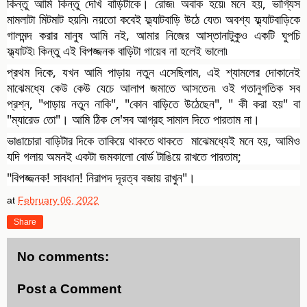
কিন্তু আমি কিন্তু দেখি বাড়িটাকে। রোজ৷ অবাক হয়ে৷ মনে হয়, ভাগ্যিস 
মামলাটা মিটমাট হয়নি৷ নয়তো কবেই ফ্ল্যাটবাড়ি উঠে যেত৷ অবশ্য ফ্ল্যাটবাড়িকে 
গালমন্দ করার মানুষ আমি নই, আমার নিজের আস্তানাটুকুও একটি ঘুপচি 
ফ্ল্যাটই৷ কিন্তু এই বিপজ্জনক বাড়িটা গায়েব না হলেই ভালো৷
প্রথম দিকে, যখন আমি পাড়ায় নতুন এসেছিলাম, এই শ্যামলের দোকানেই 
মাঝেমধ্যে কেউ কেউ যেচে আলাপ জমাতে আসতেন৷ ওই গতানুগতিক সব 
প্রশ্ন, "পাড়ায় নতুন নাকি", "কোন বাড়িতে উঠেছেন", " কী করা হয়" বা 
"ম্যারেড তো"। আমি ঠিক সে'সব আগ্রহ সামাল দিতে পারতাম না।
ভাঙাচোরা বাড়িটার দিকে তাকিয়ে থাকতে থাকতে  মাঝেমধ্যেই মনে হয়, আমিও 
যদি গলায় অমনই একটা জমকালো বোর্ড টাঙিয়ে রাখতে পারতাম;
"বিপজ্জনক! সাবধান! নিরাপদ দূরত্ব বজায় রাখুন"।
at
February 06, 2022
Share
No comments:
Post a Comment