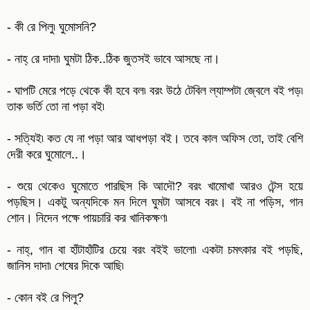
- কী রে পিলু৷ ঘুমোসনি?
- নাহ্ রে দাদা৷ ঘুমটা ঠিক..ঠিক জুতসই ভাবে আসছে না।
- ঘাপটি মেরে পড়ে থেকে কী হবে বল৷ বরং উঠে টেবিল ল্যাম্পটা জ্বেলে বই পড়৷
তাক ভর্তি তো না পড়া বই৷
- সত্যিই৷ কত যে না পড়া আর আধপড়া বই। তবে কাল অফিস তো, তাই বেশি
দেরী করে ঘুমোলে..।
- শুয়ে থেকেও ঘুমোতে পারছিস কি আদৌ? বরং খামোখা আরও টেন্স হয়ে
পড়ছিস। একটু অন্যদিকে মন দিলে ঘুমটা আসবে বরং। বই না পড়িস, গান
শোন। নিদেন পক্ষে পায়চারি কর খানিকক্ষণ৷
- নাহ্, গান বা হাঁটাহাঁটির চেয়ে বরং বইই ভালো৷ একটা চমৎকার বই পড়ছি,
জানিস দাদা৷ শেষের দিকে আছি৷
- কোন বই রে পিলু?