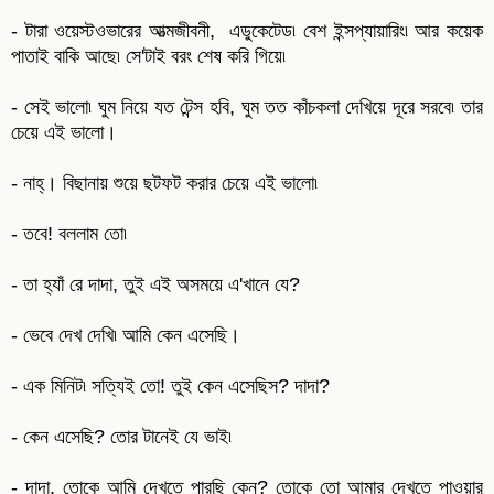
- টারা ওয়েস্টওভারের আত্মজীবনী, এডুকেটেড৷ বেশ ইন্সপ্যায়ারিং৷ আর কয়েক
পাতাই বাকি আছে৷ সে'টাই বরং শেষ করি গিয়ে৷
- সেই ভালো৷ ঘুম নিয়ে যত টেন্স হবি, ঘুম তত কাঁচকলা দেখিয়ে দূরে সরবে৷ তার
চেয়ে এই ভালো।
- নাহ্। বিছানায় শুয়ে ছটফট করার চেয়ে এই ভালো৷
- তবে! বললাম তো৷
- তা হ্যাঁ রে দাদা, তুই এই অসময়ে এ'খানে যে?
- ভেবে দেখ দেখি৷ আমি কেন এসেছি।
- এক মিনিট৷ সত্যিই তো! তুই কেন এসেছিস? দাদা?
- কেন এসেছি? তোর টানেই যে ভাই৷
- দাদা, তোকে আমি দেখতে পারছি কেন? তোকে তো আমার দেখতে পাওয়ার