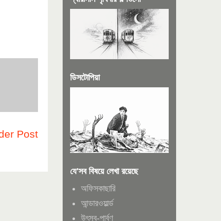
ডিসটোপিয়া
der Post
যে'সব বিষয়ে লেখা রয়েছে
অফিসকাছারি
আন্ডারওয়ার্ল্ড
উৎসব-পার্বণ