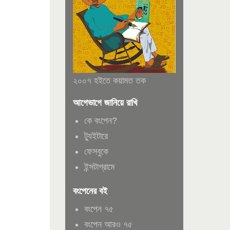
২০০৭ হইতে কয়ামত তক
আগেভাগে জানিয়ে রাখি
কে বংপেন?
ট্যুইটারে
ফেসবুকে
ইন্সটাগ্রামে
বংপেনের বই
বংপেন ৭৫
বংপেন আরও ৭৫