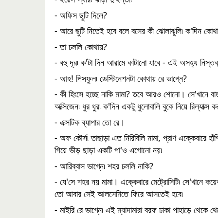
- অফিস ছুটি দিলে? 
- আরে ছুটি নিতেই হবে বলে বসের কী ঝোলাঝুলি৷ ক'দিন কোথাও
- তা চললি কোথায়?
- বহু দূর৷ ক'টা দিন আরামে কাটানো যাবে - এই অসহ্য নিস্ত
- আহ! পিসফুল৷ ডেস্টিনেশনটা কোথায় রে ভাগ্নে?
- কী হিংসে হচ্ছে নাকি মামা? তবে আরও শোনো। সে'খানে বাত
অক্সিজেন৷ ধুর ধুর৷ ক'দিন একটু ধুলোবালি বুকে নিয়ে রিল্যাক
- এক্সটিক ব্যাপার তো রে।
- অফ কৌর্স৷ তাছাড়া এত নিরিবিলি মামা, প্রাণ এক্কেবারে হাঁ
গিয়ে ভীড় ছাড়া একটি পা'ও এগোনো নয়৷ 
- আরিব্বাস ভাগ্নে৷ শহর চললি নাকি? 
- যে'সে শহর নয় মামা। এক্কেবারে মেট্রোসিটি৷ সে'খানে কয়েকদ
তো আবার সেই আলসেমিতে ফিরে আসতেই হবে৷ 
- মাইরি রে ভাগ্নে৷ এই ম্যাদামারা বরফ ঢাকা পাহাড়ে থেকে থ