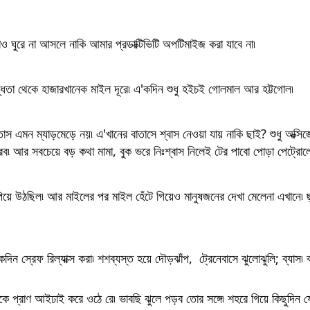
 ঘুরে না আসলে নাকি আমার প্রডাক্টিভিটি অপটিমাইজ করা যাবে না৷ 
ব্ধতা থেকে হাজারখানেক মাইল দূরে৷ এ'কদিন শুধু হইচই গোলমাল আর হট্টগোল৷ 
াস এমন ম্যাড়মেড়ে নয়৷ এ'খানের বাতাসে শ্বাস নেওয়া যায় নাকি ছাই? শুধু অক্সি
্স করব৷ আর সবচেয়ে বড় কথা মামা, বুক ভরে নিঃশ্বাস নিলেই টের পাবো পোড়া পেট্রোলে
পিয়ে উঠছিল৷ আর মাইলের পর মাইল হেঁটে গিয়েও মানুষজনের দেখা মেলেনা এখানে৷ ছ্যাঁ
িন স্রেফ রিল্যাক্স করা৷ শশব্যস্ত হয়ে দৌড়ঝাঁপ,  ট্রেনেবাসে ঝুলোঝুলি; ব্যাস৷ 
েকে প্রাণ আইঢাই করে ওঠে রে৷ ভাবছি ঝুলে পড়ব তোর সঙ্গে৷ শহরে গিয়ে কিছুদিন যো