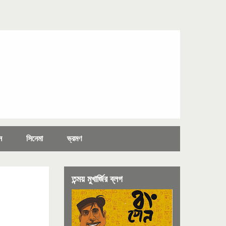
ন
সিনেমা
ভ্রমণ
তন্ময় মুখার্জির ব্লগ