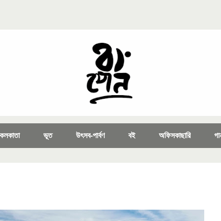
কলকাতা
ভূত
উৎসব-পার্বণ
বই
অফিসকাছারি
গা