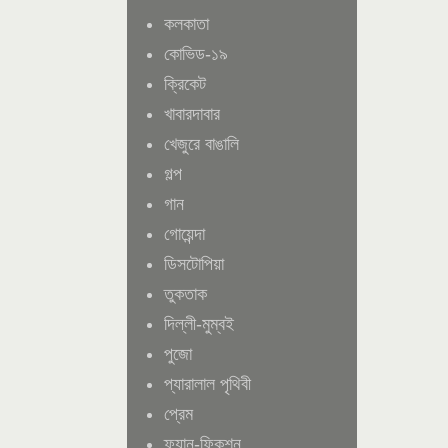
কলকাতা
কোভিড-১৯
ক্রিকেট
খাবারদাবার
খেজুরে বাঙালি
গল্প
গান
গোয়েন্দা
ডিসটোপিয়া
তুকতাক
দিল্লী-মুম্বই
পুজো
প্যারালাল পৃথিবী
প্রেম
ফ্যান-ফিকশন