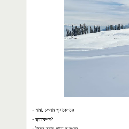
- মামা, চললাম ভ্যাকেশনে৷ 
- ভ্যাকেশন?
- ইয়েস স্যার৷ ঝাড়া দু'হপ্তা৷ 