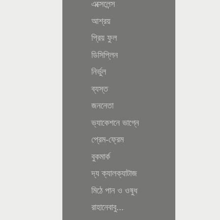
এক্সেলেন্স
আশ্রয়
প্রিয় ফুল
ডিসিপ্লিন
নির্ভুল
ব্যস্ত
জননেতা
ভ্যাকেশনে ভাগ্নে
প্রেম-ফ্রেম
বুকমার্ক
দ্য ক্যালক্যাটাজ
মিঠে পান ও ওষুধ
রাহানেবাবু...