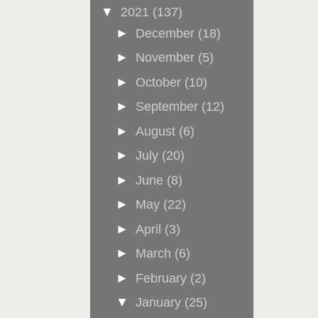
▼
2021
(137)
►
December
(18)
►
November
(5)
►
October
(10)
►
September
(12)
►
August
(6)
►
July
(20)
►
June
(8)
►
May
(22)
►
April
(3)
►
March
(6)
►
February
(2)
▼
January
(25)