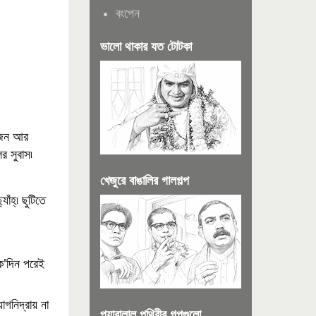
বংপেন
ভালো থাকার যত টোটকা
জেন আর 
র সুবাস৷ 
খেজুরে বাঙালির গালগল্প
হ্৷ ছুটিতে 
ক'দিন পরেই 
গনিদ্রায় না 
প্যারালাল পৃথিবীর গল্পগুলো