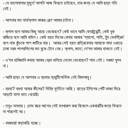
- যে ভালোবাসার মুহূর্তে আপনি আজ ফিরতে চাইছেন, তার জন্য যে আমি ছাড়া গতি
নেই।
- আপনার মত থার্ডক্লাস কারুর হেল্প আমার চাইনা।
- ক্লাস বলে আমার কিছু আছে ভেবেছেন? কেউ ভাবে আমি ফোরটুয়েন্টি, কেউ বুক
বাজিয়ে বলে আমি বাউল। কেউ হয়ত দিনের বেলায় আমায় 'শ্যালো, পাতি, ট্যু মেনস্ট্রিম'
বলে নাক কুঁচকে পাশ কাটিয়ে যায়। আবার সেই হয়ত রাত্রিবেলায় আমাকে সাদা ওয়াড়ে
ঢাকা নরম পাশবালিশের মত বুকে টেনে নেয়। ক্লাস, জাত; সে'সব আমার থাকতে নেই।
- ও'সব হাবিজাবি কথায় আমার ব্রেন গুলিয়ে দেবেন ভেবেছেন? লাভ নেই। দরজা খুলব
না।
- আমি ছাড়া যে আপনার এ ব্যথার অ্যান্টিসেপ্টিক নেই বিমলবাবু।
- ব্যথা? ব্যথা আবার কীসের? দিব্যি ফুর্তিতে আছি। রাত্রে ইলিশের পেটি ভাজা দিয়ে
আড়াই থালা ভাত খেয়েছি৷
- তবুও মনভার। চোদ্দ বছর আগের সেই মনখারাপ করা বিকেলে একবারটির জন্য ফিরতে
না পারলেই নয়।
- খবরদার! বাড়াবাড়ি হচ্ছে।