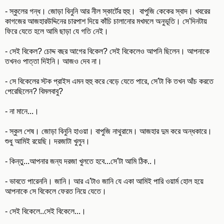
- স্কুলের গন্ধ। জোড়া বিনুনি আর নীল স্কার্টের হুহু। বাপুজি কেকের স্বাদ। খবরের
কাগজের আজহারউদ্দিনের চারপাশ দিয়ে কাঁচি চালানোর মখমলে অনুভূতি। সে'দিনটায়
ফিরে যেতে হলে আমি ছাড়া যে গতি নেই।
- সেই বিকেল? চোদ্দ বছর আগের বিকেল? সেই বিকেলেও আপনি ছিলেন। আপনাকে
তখনও পাত্তা দিইনি। আজও দেব না।
- সে বিকেলের স্টক প্রাইস এমন হুহু করে বেড়ে যেতে পারে, সে'টা কি তখন আঁচ করতে
পেরেছিলেন? বিমলবাবু?
- না মানে...।
- স্কুল শেষ। জোড়া বিনুনি হাওয়া। বাপুজি নাথুরামে। আজহার দুম করে অন্ধকারে।
শুধু আমিই রয়েছি। দরজাটা খুলুন।
- কিন্তু...আপনার জন্য দরজা খুলতে হবে...সে'টা আমি ঠিক..।
- ভাবতে পারেননি। জানি। আর এ'টাও জানি যে একা আমিই পারি ওয়ার্ম হোল হয়ে
আপনাকে সে বিকেলে ফেরত নিয়ে যেতে।
- সেই বিকেলে..সেই বিকেলে...।