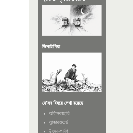
ডিসটোপিয়া
যে'সব বিষয়ে লেখা রয়েছে
অফিসকাছারি
আন্ডারওয়ার্ল্ড
উৎসব-পার্বণ