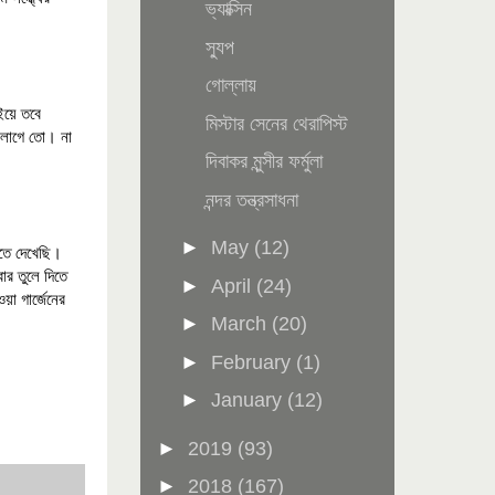
ভ্যাক্সিন
স্যুপ
গোল্লায়
ইয়ে তবে
মিস্টার সেনের থেরাপিস্ট
থ লাগে তো। না
দিবাকর মুন্সীর ফর্মুলা
নন্দর তন্ত্রসাধনা
►
May
(12)
তে দেখেছি।
ার তুলে দিতে
►
April
(24)
া গার্জেনের
►
March
(20)
►
February
(1)
►
January
(12)
►
2019
(93)
►
2018
(167)