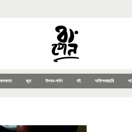
কলকাতা
ভূত
উৎসব-পার্বণ
বই
অফিসকাছারি
গা