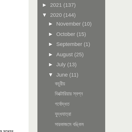
►
2021
(137)
▼
2020
(144)
►
November
(10)
►
October
(15)
►
September
(1)
►
August
(25)
►
July
(13)
▼
June
(11)
কচুরীয়
ভিক্টোরিয়ার স্বপ্ন
গর্বোদ্ধত
যুদ্ধযাত্রা
সারকাজমে বঙ্কিম
 সন্ধ্যের