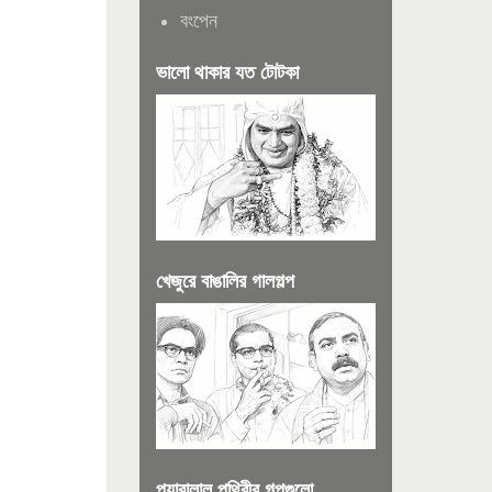
বংপেন
ভালো থাকার যত টোটকা
খেজুরে বাঙালির গালগল্প
প্যারালাল পৃথিবীর গল্পগুলো