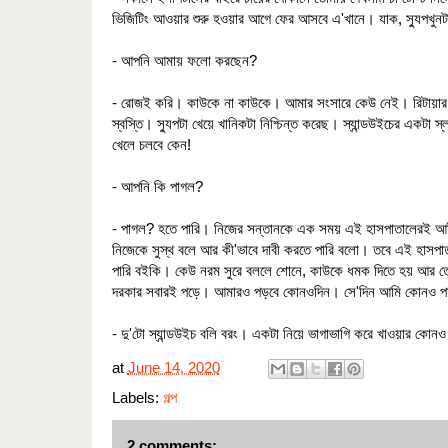
ভিজিটিং আওয়ার শুরু হওয়ার আগে ফের আসবে এ'খানে। যাক, স্যুপখুন
- আপনি আমায় ফলো করছেন?
- রোজই করি। কাউকে না কাউকে। আমার সংসারে কেউ নেই। রিটায়ার ক
স্বস্তি। স্যুপটা খেয়ে খানিকটা নিশ্চিন্ত করেছ। স্যান্ডউইচের একটা স্
খেলে চলবে কেন!
- আপনি কি পাগল?
- পাগল? হতে পারি। নিজের সন্তানকে এক সময় এই হাসপাতালেরই আইসি
নিজেকে সুস্থ বলে আর কী'ভাবে দাবী করতে পারি বলো। তবে এই হাসপাতালে
পারি বইকি। কেউ নরম সুরে বললে শোনে, কাউকে ধমক দিতে হয় আর তোম
দরকার সবারই পড়ে। আমারও পড়বে কোনওদিন। সে'দিন আমি কোনও পাগ
- দু'টো স্যান্ডউইচ বলি বরং। একটা নিয়ে ভাগাভাগি করে খাওয়ার কোন
at
June 14, 2020
Labels:
গল্প
2 comments: