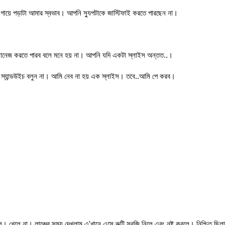
ড, গায়ে পড়াটা আমার স্বভাব। আপনি স্যুপটাকে জাস্টিফাই করতে পারছেন না।
্যানেজ করতে পারব বলে মনে হয় না। আপনি যদি একটা স্লাইস অন্তত..।
্যান্ডউইচ বলুন না। আমি নেব না হয় এক স্লাইস। তবে..আমি পে করব।
। খেলে না। লাঞ্চের সময় দেখলাম এ'খানে এসে রুটি সবজি নিলে এবং নষ্ট করলে। নিশ্চিত ছিলাম