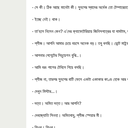
- সে কী। ঠিক আছে মানেটা কী। স্যুপের স্বাদের অর্ধেক তো টেম্পারেচ
- ইচ্ছে নেই। থাক।
- তা'হলে নিলেন কেন? এ'দের ক্যাফেটেরিয়ায় জিনিসপত্রের যা দামটাম
- প্লীজ। আপনি আমার চেয়ে বয়সে অনেক বড়। তবু বলছি। ডোন্ট মাইন্
- আপনার পেশেন্টের সিচুয়েশন বুঝি..।
- আমি বরং পাশের টেবিলে গিয়ে বসছি।
- প্লীজ না, তারপর স্যুপের বাটি ফেলে একটা একাকার কাণ্ড হোক আ
- দেখুন মিস্টার...।
- দত্ত। অমিত দত্ত। আর আপনি?
- দেবজ্যোতি সিনহা। অমিতবাবু, প্লীজ স্পেয়ার মী।
- শিওর। শিওর।