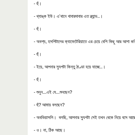
- হুঁ।
- থ্যাঙ্ক ইউ। এ'খানে খাবারদাবার এত ব্ল্যান্ড..।
- হুঁ।
- অবশ্য, হসপিটালের ক্যাফেটেরিয়াতে এর চেয়ে বেশি কিছু আর আশা কর
- হুঁ।
- ইয়ে, আপনার স্যুপটা কিন্তু ঠাণ্ডা হয়ে যাচ্ছে..।
- হুঁ।
- শুনুন...এই যে...শুনছেন?
- হুঁ? আমায় বলছেন?
- অবভিয়াসলি। বলছি, আপনার স্যুপটা সেই তখন থেকে নিয়ে বসে আছেন
- ও। না, ঠিক আছে।