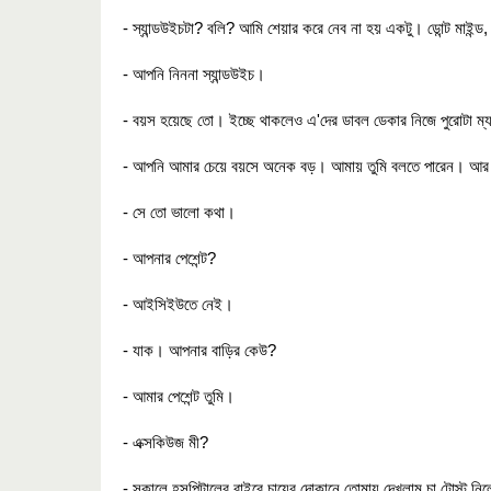
- স্যান্ডউইচটা? বলি? আমি শেয়ার করে নেব না হয় একটু। ডোন্ট মাইন্
- আপনি নিননা স্যান্ডউইচ।
- বয়স হয়েছে তো। ইচ্ছে থাকলেও এ'দের ডাবল ডেকার নিজে পুরোটা ম
- আপনি আমার চেয়ে বয়সে অনেক বড়। আমায় তুমি বলতে পারেন। আর স
- সে তো ভালো কথা।
- আপনার পেশেন্ট?
- আইসিইউতে নেই।
- যাক। আপনার বাড়ির কেউ?
- আমার পেশেন্ট তুমি।
- এক্সকিউজ মী?
- সকালে হসপিটালের বাইরে চায়ের দোকানে তোমায় দেখলাম চা টোস্ট নিলে