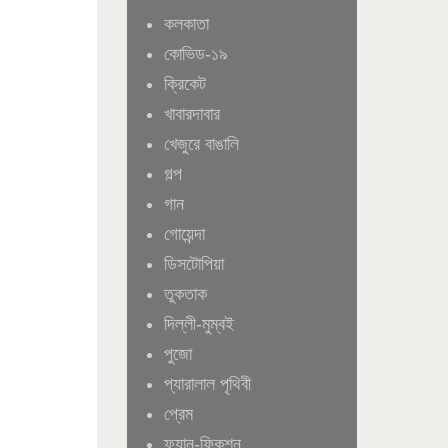
কলকাতা
কোভিড-১৯
ক্রিকেট
খাবারদাবার
খেজুরে বাঙালি
গল্প
গান
গোয়েন্দা
ডিসটোপিয়া
তুকতাক
দিল্লী-মুম্বই
পুজো
প্যারালাল পৃথিবী
প্রেম
ফ্যান-ফিকশন