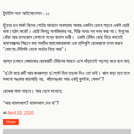
ট্যুইটস অফ আইসোলেশন - ১১
ছুঁচোর ডন মার্কা খিদেয় পেটের আনচান অবস্থায় আবার একদিন চোখে পড়বে একটা ছোট্ট
ধাবা।হঠাৎ করেই। ছোট্ট কিন্তু অপরিষ্কার নয়, ঘিঞ্জি অথচ দম বন্ধ করা নয়। উনুনের
ধোঁয়া আর ডালঝোল মেশানো গন্ধে বাতাস ভারী। একটা টেবিল বেছে নিয়ে বসতেই
ক্যাশবাক্সের পিছনে বসা গম্ভীর ম্যানেজারকাকা এক হাসিখুশি ছোকরাকে তলব করবে
"কোণের টেবিলটা থেকে অর্ডার নিয়ে আয়"।
ব্যস্ত চনমনে মেজাজের ছোকরাটি টেবিলের সামনে এসে দাঁড়াতেই গড়গড় করে বলে যাব;
"দু'টো করে রুটি আর জবরদস্ত দু'প্লেট ডিম তড়কা দিও তো ভাই। ঝাল কড়া হবে তবে
শুকনো লঙ্কার বাড়াবাড়ি নয়, কাঁচালঙ্কা৷ আর একটু ক্যুইক, কেমন"?
ছোকরা মাথা নাড়বে। আর হেসে শুধোবে;
"আর থামসআপ? থামসআপ দেব না"?
at
April 28, 2020
Share