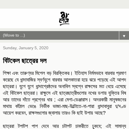
▼
Sunday, January 5, 2020
বিটকেল ছাত্রের দল
শিক্ষা এবং তারুণ্যর মিশেল বড় বিরক্তিকর। ইতিহাস নির্মমভাবে বারবার প্রমাণ
করেছে যে ধান্দাবাজির স্বর্ণযুগে বারবার আলকাতরা হয়ে ঝরে পড়েছে এই আপদ
ছাত্ররা। যুগে যুগে ধান্দাশ্রেষ্ঠদের অনাবিল স্বপ্নে রাক্ষসের মত ধেয়ে এসেছে
এই বিটকেল ছাত্ররা। রাক্ষুসে এই ছাত্রছাত্রীগুলোর নখের ডগায় যুক্তির বিষ
আর তাদের দাঁতে প্রশ্নের ধার ; এরা মেগা-ডেঞ্জারাস। অদরকারী মানুষজনের
মাথায় কাঁঠাল ভেঙে নির্ভীক ভাজা-মাছ-উল্টোতে-না-পারা ধান্দাবাবুরা দু'দণ্ড
আয়েশ করবেন, রাক্ষসগুলোর জ্বালায় তারও কি ছাই উপায় আছে?
ছাত্ররা টপাটপ পাশ দেবে আর চটাপট চাকরীতে ঢুকবে; এই সামান্য