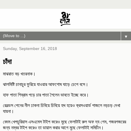
▼
Sunday, September 16, 2018
চাঁদা
মাঝরাত বড় খতরনাক।
ঝালমিষ্টি চানাচুর ফুরিয়ে যাওয়ার আফশোষ ঘাড়ে চেপে বসে।
হাফ পাতা শিব্রাম পড়ে চার পাতা শৈলেন ভাবতে ইচ্ছে করে।
রেনল্ডস পেনের নীল ঢাকনা চিবিয়ে চিবিয়ে হদ্দ হয়েও ক্রসওয়ার্ড পাজলে নড়চড় দেখা
যায়না।
বেদম খেপচুরিয়াস এসএমেস টাইপ করেও মুছে ফেলাটাই রুল অফ দ্য গেম, গজরগজরের
জন্য নম্বর টাইপ করেও তা ডায়াল করার আগে মুছে ফেলাটাই সমিচীন।