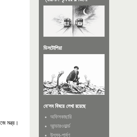
ডিসটোপিয়া
যে'সব বিষয়ে লেখা রয়েছে
অফিসকাছারি
ে মন্ত্র।
আন্ডারওয়ার্ল্ড
উৎসব-পার্বণ