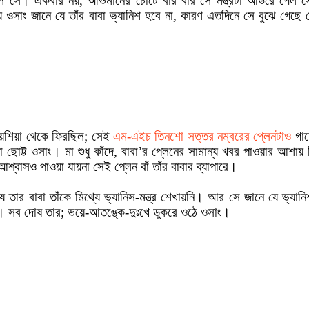
েল সে। একবার নয়, অভিমানের চোটে বার বার সে মন্ত্রটা আউরে গেল সে
 ওসাং জানে যে তাঁর বাবা ভ্যানিশ হবে না, কারণ এতদিনে সে বুঝে গেছে য
েয়শিয়া থেকে ফিরছিল; সেই
এম-এইচ তিনশো সত্তর নম্বরের প্লেনটাও
গায
ছোট্ট ওসাং। মা শুধু কাঁদে, বাবা’র প্লেনের সামান্য খবর পাওয়ার আশায়
সও পাওয়া যায়না সেই প্লেন বাঁ তাঁর বাবার ব্যাপারে।
 তার বাবা তাঁকে মিথ্যে ভ্যানিস-মন্ত্র শেখায়নি। আর সে জানে যে ভ্যান
 নি। সব দোষ তার; ভয়ে-আতঙ্কে-দুঃখে ডুকরে ওঠে ওসাং।