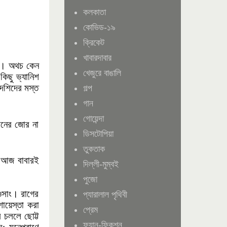
কলকাতা
কোভিড-১৯
ক্রিকেট
খাবারদাবার
না। অথচ কেন
খেজুরে বাঙালি
কিছু ভ্যানিশ
েশিদের মস্ত
গল্প
গান
গোয়েন্দা
 মনের জোর না
ডিসটোপিয়া
তুকতাক
; আজ বাবারই
দিল্লী-মুম্বই
পুজো
 ওসাং। রাগের
প্যারালাল পৃথিবী
ায়েস্তা করা
প্রেম
 চললে ছোট্ট
ফ্যান-ফিকশন