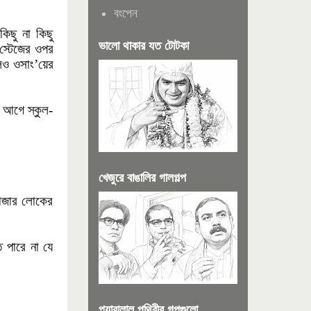
বংপেন
িছু না কিছু
ভালো থাকার যত টোটকা
 স্টেজের ওপর
েও ওসাং’য়ের
 আগে স্কুল-
খেজুরে বাঙালির গালগল্প
হাজার লোকের
ে পারে না যে
প্যারালাল পৃথিবীর গল্পগুলো