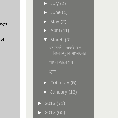
►
July
(2)
►
June
(1)
►
May
(2)
moyer
►
April
(11)
▼
March
(3)
 ei
শব্দান্বেষী : একটি অল্প-
বিজ্ঞান-মূলক সাক্ষাৎকার
আসল জাদুর গল্প
প্ল্যান
►
February
(5)
►
January
(13)
►
2013
(71)
►
2012
(65)