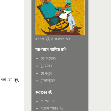
২০০৭ হইতে কয়ামত তক
আগেভাগে জানিয়ে রাখি
কে বংপেন?
ট্যুইটারে
ফেসবুকে
 বলা তো দূর,
ইন্সটাগ্রামে
বংপেনের বই
বংপেন ৭৫
বংপেন আরও ৭৫