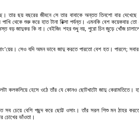
ছে। তার ছয় বছরের জীবনে সে তার বাবাকে অন্তত তিনশো বার দেখেছে ক
পাখি থেকে শুরু করে হাত টানা রিক্সা পর্যন্ত। এমনকি বেশ কয়েকবার তো
স্ত বড় জাদুকর কি না। বেইজিং শহর শুধু নয়, পুরো চিন জুড়ে খোঁজ চালাল
 ওসাং’য়ের। সেও যদি অমন ভাবে জাদু করতে পারতো বেশ হত। পারলে; সবার
ট ছেলেটা কলকলিয়ে হেসে ওঠে তাঁর যে কোনও ছোটখাটো জাদু কেরামতিতে। 
তে সব চেয়ে বেশি পছন্দ করে ছোট্ট ওসাং। তাঁর সরল শিশু মন ঠাহর করত
আর চোখের ভাঁওতা।