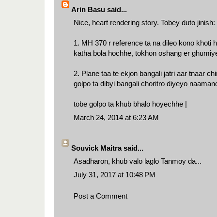
Arin Basu
said...
Nice, heart rendering story. Tobey duto jinish:
1. MH 370 r reference ta na dileo kono khoti
katha bola hochhe, tokhon oshang er ghumiye
2. Plane taa te ekjon bangali jatri aar tnaar 
golpo ta dibyi bangali choritro diyeyo naamano
tobe golpo ta khub bhalo hoyechhe |
March 24, 2014 at 6:23 AM
Souvick Maitra said...
Asadharon, khub valo laglo Tanmoy da...
July 31, 2017 at 10:48 PM
Post a Comment