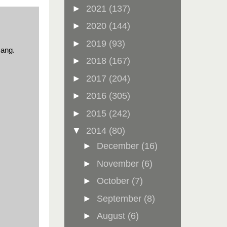
►
2021
(137)
►
2020
(144)
►
2019
(93)
sang.
►
2018
(167)
►
2017
(204)
►
2016
(305)
►
2015
(242)
▼
2014
(80)
►
December
(16)
►
November
(6)
►
October
(7)
►
September
(8)
►
August
(6)