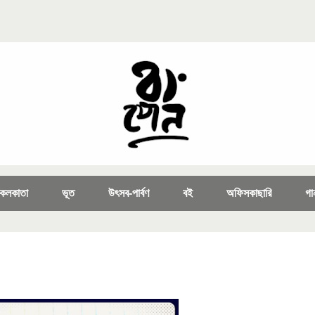
কলকাতা
ভূত
উৎসব-পার্বণ
বই
অফিসকাছারি
গা