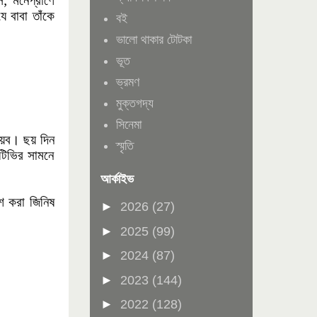
; মনেপ্রাণে
ে বাবা তাঁকে
বই
ভালো থাকার টোটকা
ভূত
ভ্রমণ
মুক্তগদ্য
সিনেমা
়েব। ছয় দিন
স্মৃতি
 টিভির সামনে
আর্কাইভ
িশ করা জিনিষ
►
2026
(27)
►
2025
(99)
►
2024
(87)
►
2023
(144)
►
2022
(128)