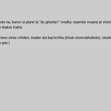
 hoto na, karon oi plane ta "du ghonta'r" modhy naambe maane je sho
 thakar katha
chinese stree chhilen, tnader dui bachchha (khub shomobhoboto), otoeb
 jeto |