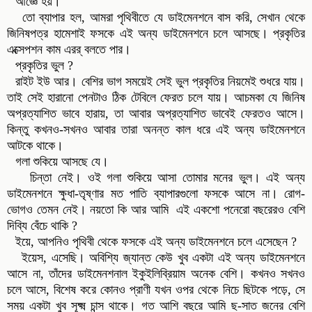
আজ্ঞে হয়।
তো ব্যাপার হল, আমরা পৃথিবীতে যে ডাইমেনশনে বাস করি, সেখান থেকে
জিনিষপত্র হামেশাই ফসকে এই অন্য ডাইমেনশনে চলে আসছে। প্রকৃতির
এক্সেপশন কাম এরর্‌ বলতে পার।
প্রকৃতির ভুল ?
রাইট ইউ আর। বেশির ভাগ সময়েই সেই ভুল প্রকৃতির নিয়মেই শুধরে যায়।
তাই সেই হারানো পেনটাও ঠিক টেবিলে ফেরত চলে যায়। আচমকা যে জিনিষ
অপ্রত্যাশিত ভাবে হারায়, তা আবার অপ্রত্যাশিত ভাবেই ফেরতও আসে।
কিন্তু কখনও-সখনও আবার তারা অনন্ত কাল ধরে এই অন্য ডাইমেনশনে
আটকে থাকে।
গলা শুকিয়ে আসছে যে।
চিন্তা নেই। ওই গলা শুকিয়ে আসা তোমার মনের ভুল। এই অন্য
ডাইমেনশনে ক্ষুধা-তৃষ্ণার মত পাতি ব্যাপারগুলো ফসকে আসে না। রোগ-
ভোগও তেমন নেই। নয়তো কি আর আমি এই একশো পনেরো বছরেরও বেশি
দিব্যি বেঁচে থাকি ?
ইয়ে, আপনিও পৃথিবী থেকে ফসকে এই অন্য ডাইমেনশনে চলে এসেছেন ?
ইয়েস, এসেছি। অবিশ্যি জ্যান্ত কেউ খুব একটা এই অন্য ডাইমেনশনে
আসে না, তাঁদের ডাইমেনশনাল ইকুইলিব্রিয়াম অনেক বেশি। কখনও সখনও
চলে আসে, বিশেষ করে কোনও প্রাণী যখন ওপর থেকে নিচে ছিটকে পড়ে, সে
সময় একটা খুব সূক্ষ্ম চান্স থাকে। গত আশি বছরে আমি ছ-সাত জনের বেশি