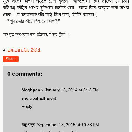
মুখে জলের ঝাপটা পড়তে চোখ খুললেন আশুতোষ। টের পেলেন যে তিনি
বালিগঞ্জ ফাঁড়ির পাশের ফুটপাথে টানটান শুয়ে, তাকে ঘিরে অন্তত জনা দশেক
লোক। যে ভদ্রলোক তাঁর নাড়ি টিপে বসে, তিনিই বললেন ;
“ খুব জোর বেঁচে গিয়েছেন মশাই”
আপ্লুত আশুতোষ বলে উঠলেন; “ জয় হিন্দ” ।
at
January 15, 2014
Share
6 comments:
Meghpeon
January 15, 2014 at 5:18 PM
shotti oshadharon!
Reply
ঋজু গাঙ্গুলী
September 18, 2015 at 10:33 PM