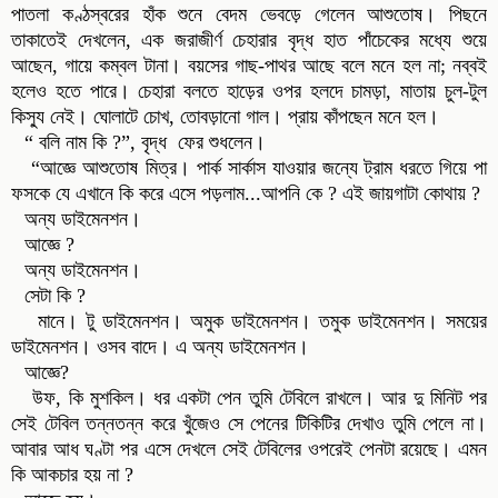
পাতলা কণ্ঠস্বরের হাঁক শুনে বেদম ভেবড়ে গেলেন আশুতোষ। পিছনে
তাকাতেই দেখলেন, এক জরাজীর্ণ চেহারার বৃদ্ধ হাত পাঁচেকের মধ্যে শুয়ে
আছেন, গায়ে কম্বল টানা। বয়সের গাছ-পাথর আছে বলে মনে হল না; নব্বই
হলেও হতে পারে। চেহারা বলতে হাড়ের ওপর হলদে চামড়া, মাতায় চুল-টুল
কিস্যু নেই। ঘোলাটে চোখ, তোবড়ানো গাল। প্রায় কাঁপছেন মনে হল।
“ বলি নাম কি ?”, বৃদ্ধ ফের শুধলেন।
“আজ্ঞে আশুতোষ মিত্র। পার্ক সার্কাস যাওয়ার জন্যে ট্রাম ধরতে গিয়ে পা
ফসকে যে এখানে কি করে এসে পড়লাম...আপনি কে ? এই জায়গাটা কোথায় ?
অন্য ডাইমেনশন।
আজ্ঞে ?
অন্য ডাইমেনশন।
সেটা কি ?
মানে। টু ডাইমেনশন। অমুক ডাইমেনশন। তমুক ডাইমেনশন। সময়ের
ডাইমেনশন। ওসব বাদে। এ অন্য ডাইমেনশন।
আজ্ঞে?
উফ, কি মুশকিল। ধর একটা পেন তুমি টেবিলে রাখলে। আর দু মিনিট পর
সেই টেবিল তন্নতন্ন করে খুঁজেও সে পেনের টিকিটির দেখাও তুমি পেলে না।
আবার আধ ঘণ্টা পর এসে দেখলে সেই টেবিলের ওপরেই পেনটা রয়েছে। এমন
কি আকচার হয় না ?