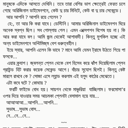
মানুষকে এদিকে আসতে দেখিনি। তবে তারা বেশির ভাগ ক্ষেত্রেই ফেরত চলে
গেছে অরিজিনাল ডাইমেনশনে, কেউ দু চার মিনিটে, কেউ বা দু চার সেকেন্ডে।
আর আপনি ? আপনি রয়ে গেলেন ?
হে:, তা আর কি করা যাবে। ডেস্টিনি। আমার অরিজিনাল ডাইমেনশন ঘিরে
অনেক স্বপ্ন ছিল। সব গোল্লায় গেল। এমন এক্সেপশন বিশেষ হয় না। কি
আর করা যাবে বল। আমি জন্ম থেকেই আশাবাদী। কিন্তু মুশকিল হচ্ছে এই
অন্য ডাইমেনশনে অপ্টিমিজ্‌ম বেশ গুরুত্বহীন।
ইয়ে স্যার, আপনি এলেন কি ভাবে ? মানে আমি যেমন ট্রামে উঠতে গিয়ে পা
ফসকে...
এয়ার ক্র্যাশ। জ্বলন্ত প্লেন থেকে বেশ হিসেব করে ঝাঁপ দিয়েছিলাম প্লেন
গ্রাউন্ড হিট করার কয়েক সেকেন্ড আগে। বাঁচার সুযোগ ছিলই। কিন্তু কেষ্ট
মারলে রাখবে কে ? সোজা এসে ল্যান্ড করলাম এই হলুদ কাঠের মেঝেতে।
এটা কবে ঘটে ? কোথায় ?
ফরটি ফাইভে বোধ হয়। সায়গন থেকে মাঞ্চুরিয়া যাচ্ছিলাম। ফরমোসা’র
ওপর দিয়ে যাওয়ার সময় আচমকা প্লেনটা বেসামাল হয়ে যায়...
আআআআ...আপনি....আপনি...
সুভাষ...সুভাষ বোস...
নে...নে...নে...
~~