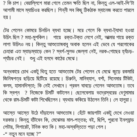
? কি চাপ। বেয়াল্লিশে মারা গেলে তেমন ক্ষতি ছিল না, কিন্তু এল-আই-সি’টা
আগামী মাসে ম্যাচিওর করছিল। গিন্নী সব কিছু ঠিকঠাক ম্যানেজ করতে পারলে
হয়।
টের পেলেন কোমরে চিনচিন ব্যথা হচ্ছে। মরে গেলে কি ব্যথা-ট্যাথা হওয়া
উচিৎ ছিল ? মহা-মুশকিল। গায়ে রক্ত-টক্ত লেগে নেই, আত্মার গায়ে রক্ত
লাগা উচিৎও নয়। কিন্তু আশুতোষবাবু অবাক হলেন এই ভেবে যে পরলোকের
চেহারা এত ম্যাড়ম্যাড়ে কেন ? স্বর্গ-সুলভ জেল্লা নেই, নরক-গোছের হ্যঁচড়-
প্যাঁচর নেই। শুধু এই হলদে কাঠের মেঝে।
অন্ধকারে চোখ একটু থিতু হতে আশুতোষ টের পেলেন যে মেঝে জুড়ে রকমারি
জিনিষপত্র ছড়িয়ে ছিটিয়ে রয়েছে। চিরুনি, মানিব্যাগ, বর্শা, সিনেমার টিকিট,
কলম, হামানদিস্তা; কি নেই সেখানে। প্রবল ঘাবড়ে গেলেন আশুতোষ। তবে
কি স্বপ্ন ? নিজেকে চিমটি কাটলেন। ছেলেবেলায় ভদ্রেস্বরের বেণুমামার
থেকে রাম-চিমটি কাটা শিখেছিলেন। ব্যথায় ককিয়ে উঠলেন তিনি। লে হালুয়া।
আস্তে আস্তে উঠে দাঁড়ালেন আশুতোষ। হেঁটে জায়গাটা একটু দেখে নেওয়া
দরকার। কিন্তু হাঁটবেন কি, মেঝেময় মাল-পত্তর; বই, ছিপি, পুরনো ইনল্যান্ড
লেটার, সিগারেট, টনিক কত কি। মহা-অস্বস্তিতে পড়া গেল।
-“ নতুন মনে হচ্ছে ?”