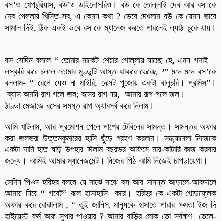
বস’ও খেপচুরিয়াস, বউ’ও ডাইনোসরিও। বউ কে তোল্লাই দেব আর বস কে
দেব পেল্লায় খিস্তি-সব, এ কেমন কথা ? ভেবে দেখলাম বউ কে যেমন ভাবে
সামাল দিই, ঠিক একই ভাবে বস কে ম্যানেজ করতে পারলেই ল্যাঠা চুকে যায়।
বস সেদিন বললে “ তোমার মার্কেট শেয়ার গোল্লায় যাচ্ছে হে, এমন গদাই –
লস্করি করে চললে তোমার মুণ্ডুটি আস্ত থাকবে ভেবেছ ?” মনে মনে বস’কে
বললাম- “ রেগে যেও না মাইরি, নেক্সট পুজোয় একটা বালুচরি। প্রমিস”।
ব্যাস অমনি রাগ গলে জল; বসের রাগ নয়, আমার রাগ গলে জল।
ঠাণ্ডা মেজাজে বসের সমস্ত রাগ অ্যাবসর্ব করে নিলাম।
আমি খাটলাম, আর প্রমোশন পেলে পাশের টেবিলের সামন্ত। সামন্তর অফার
করা জলভরা উত্তমকুমারের হাসি ছুঁড়ে গ্রহণ করলাম। সন্ধ্যাবেলা নিজেকে
একটা দামি হাত ঘড়ি উপহার দিলাম বছরভর অফিসে মার-কাটারি কাজ করবার
জন্যে। আমিই আমার ম্যানেজমেন্ট। নিজের পিঠ আমি নিজেই চাপড়ায়েগা।
সেদিন পিওন হরিহর বললে যে মাঝে মাঝে বস আর সামন্ত আড়ালে-আবডালে
আমায় নিয়ে “ গবেট” বলে হাসাহাসি করে। হরিহর কে একটা গোল্ডফ্লেক
অফার করে বোঝালাম , “ তুই জানিস, মানুষকে হাসাতে পারার ক্ষমতা ইজ দি
হাইয়েস্ট ফর্ম অফ সুপার পাওয়ার ? আমার বাড়ির লোক তো সর্বক্ষণ তেলে-