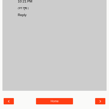
10:21 PM
বেশ সূক্ষ্ম।
Reply
‹
›
Home