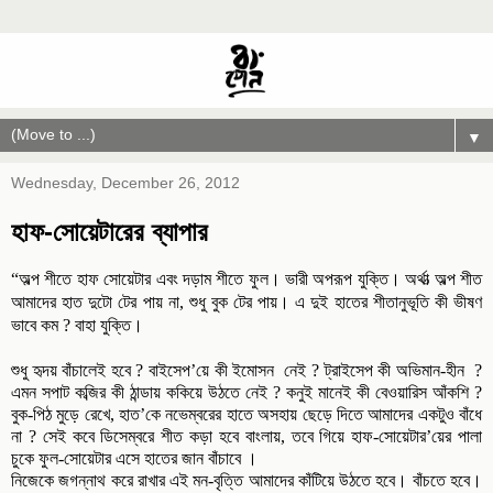
▼
Wednesday, December 26, 2012
হাফ-সোয়েটারের ব্যাপার
।
।
“অল্প শীতে হাফ সোয়েটার এবং দড়াম শীতে ফুল
ভারী অপরূপ যুক্তি
অর্থাত্‍ অল্প শীত
।
আমাদের হাত দুটো টের পায় না
,
শুধু বুক টের পায়
এ দুই হাতের শীতানুভূতি কী ভীষণ
।
ভাবে কম
?
বাহা যুক্তি
শুধু হৃদয় বাঁচালেই হবে
?
বাইসেপ
’
য়ে কী ইমোসন নেই
?
ট্রাইসেপ কী অভিমান-হীন
?
এমন সপাট কব্জির কী ঠান্ডায় ককিয়ে উঠতে নেই
?
কনুই মানেই কী বেওয়ারিস আঁকশি
?
বুক-পিঠ মুড়ে রেখে
,
হাত
’
কে নভেম্বরের হাতে অসহায় ছেড়ে দিতে আমাদের একটুও বাঁধে
না
?
সেই কবে ডিসেম্বরে শীত কড়া হবে বাংলায়
,
তবে গিয়ে হাফ-সোয়েটার
’
য়ের পালা
চুকে ফুল-সোয়েটার এসে হাতের জান বাঁচাবে ।
নিজেকে জগন্নাথ করে রাখার এই মন-বৃত্তি আমাদের কাঁটিয়ে উঠতে হবে। বাঁচতে হবে।