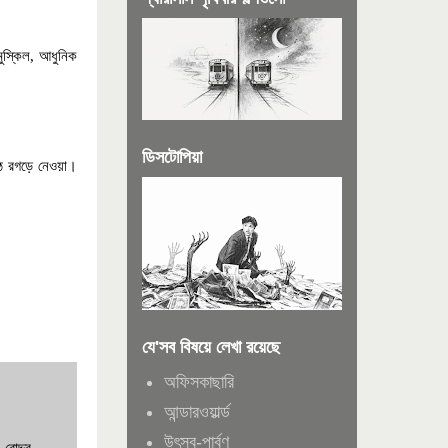
ুস্কিল
,
আধুনিক
ডিসটোপিয়া
িঠ রগড়ে নেওয়া।
যে'সব বিষয়ে লেখা রয়েছে
অফিসকাছারি
আন্ডারওয়ার্ল্ড
উৎসব-পার্বণ
োদ্দুর