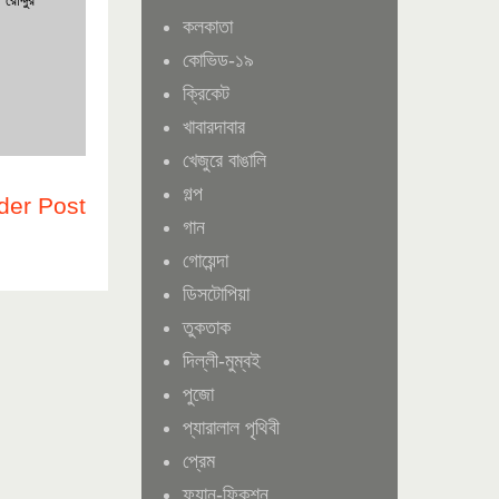
কলকাতা
কোভিড-১৯
ক্রিকেট
খাবারদাবার
খেজুরে বাঙালি
গল্প
der Post
গান
গোয়েন্দা
ডিসটোপিয়া
তুকতাক
দিল্লী-মুম্বই
পুজো
প্যারালাল পৃথিবী
প্রেম
ফ্যান-ফিকশন