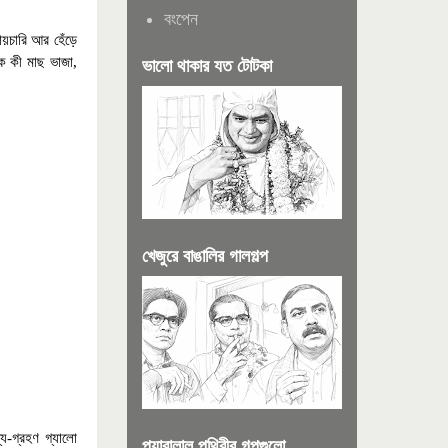
বংপেন
য়চারি আর হেঁড়ে
ক কী মাছ ভাজা
,
ভালো থাকার যত টোটকা
খেজুরে বাঙালির গালগল্প
দ্য-গ্রহণ গ্যালো
প্যারালাল পৃথিবীর গল্পগুলো