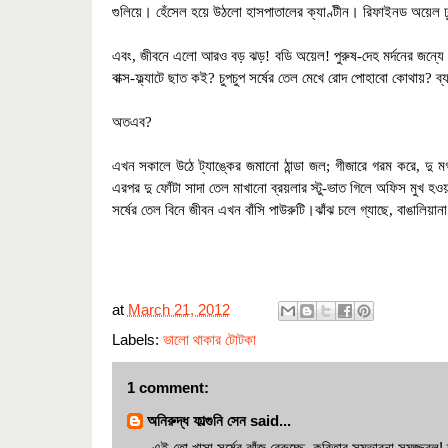
গুলিয়ে
।
হেঁসেল হয়ে উঠলো হাসপাতালের ক্যাণ্টীন
।
রিফাইনড অয়েল ঢু
এবং
,
জীবনে এলো আরও বড় ঝড়! বডি অয়েল
!
পুরুষ-দেহ মর্দনের জন্য
বাক্স-ফ্ল্যাটে ছাত কই
?
চুপচুপ সর্ষের তেল মেখে রোদ পোহাবো কোথায়
?
ব্
অতএব
?
এখন সকালে উঠে ট্যাঙ্কের জমানো ঠান্ডা জল
;
গীজারে গরম করে
,
দু ম
এরপর দু ফোঁটা সাদা তেল মাখানো ব্রয়লার স্টু-ভাত গিলে অফিস মুখ হওয়
সর্ষের তেল বিনে জীবন এখন বাঁসি পাউরুটি।ঝাঁঝ চলে গ্যাছে
,
বাঙালিয়া
at
March 21, 2012
Labels:
ভালো থাকার টোটকা
1 comment:
অনিরুদ্ধ ফাল্গুনি সেন
said...
এই তো খাসা সর্ষের ঝাঁজ বেরুচ্ছে, কবিতার সম্ভাবনা সমুজ্জ্বল