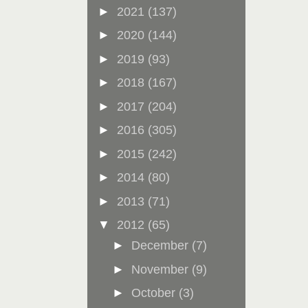
►
2021
(137)
►
2020
(144)
►
2019
(93)
►
2018
(167)
►
2017
(204)
►
2016
(305)
►
2015
(242)
►
2014
(80)
►
2013
(71)
▼
2012
(65)
►
December
(7)
►
November
(9)
►
October
(3)