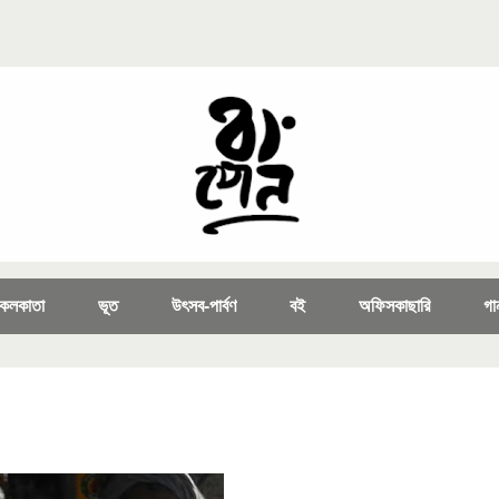
কলকাতা
ভূত
উৎসব-পার্বণ
বই
অফিসকাছারি
গা