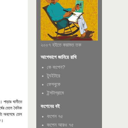
২০০৭ হইতে কয়ামত তক
আগেভাগে জানিয়ে রাখি
কে বংপেন?
ট্যুইটারে
ফেসবুকে
ইন্সটাগ্রামে
 পাড়ার ঘানীতে
বংপেনের বই
্ষের তেলে দৈনিক
াতি অবশেষে তেল
বংপেন ৭৫
রু।
বংপেন আরও ৭৫