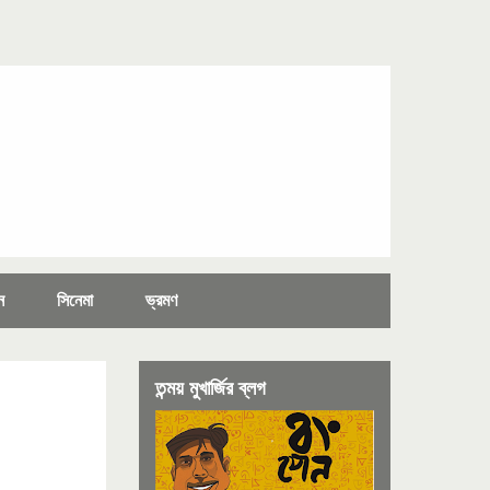
ন
সিনেমা
ভ্রমণ
তন্ময় মুখার্জির ব্লগ