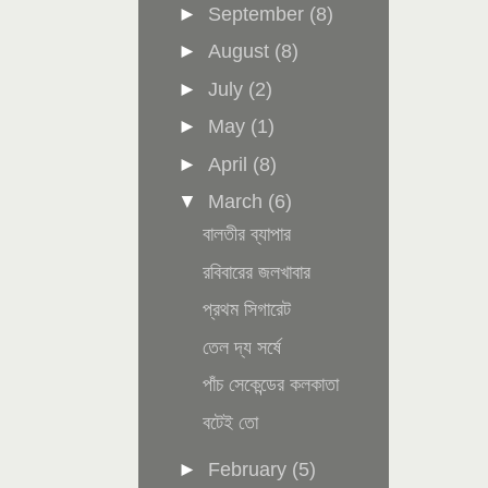
►
September
(8)
►
August
(8)
►
July
(2)
►
May
(1)
►
April
(8)
▼
March
(6)
বালতীর ব্যাপার
রবিবারের জলখাবার
প্রথম সিগারেট
তেল দ্য সর্ষে
পাঁচ সেকেন্ডের কলকাতা
বটেই তো
►
February
(5)