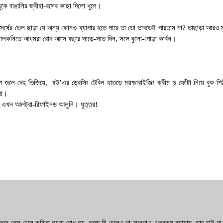
কে বাঙালির জ্বীহা-রসের কাছা দিলো খুলে
।
ে সর্ষের তেল ছাড়া যে অন্য কোনও ব্যাপার হতে পারে তা তো ভাবতেই পারতাম না
?
তাছাড়া আরও ম
যালকনিতে আধমরা রোদ আসে বছরে সাড়ে-সাত দিন
,
সঙ্গে ধুলো-পোড়া কার্বন।
গ জলে দেহ ভিজিয়ে
,
বউ
’
এর ড্রেসিং টেবিল হাতড়ে ময়শ্চারাইজিং ক্রীম দু ফোঁটা নিয়ে বুক প
া
।
না এখন আলট্রা-রিফাইনড আলুনি। ধুত্তর!
! তবে তেল ঢেলে কবিতা হয়না বোধ হয়, ভস্মে ঘি ঢেলেও না৷ সাধনাও একরকম ব্যায়াম, ছাদ চাই না, র